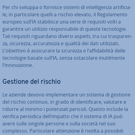
Per chi sviluppa o fornisce sistemi di in­tel­li­gen­za ar­ti­fi­cia­
le, in par­ti­co­la­re quelli a rischio elevato, il Re­go­la­men­to
europeo sull’IA sta­bi­li­sce una serie di requisiti volti a
garantire un utilizzo re­spon­sa­bi­le di queste tec­no­lo­gie.
Tali requisiti ri­guar­da­no diversi aspetti, tra cui tra­spa­ren­
za, sicurezza, ac­cu­ra­tez­za e qualità dei dati uti­liz­za­ti.
L’obiettivo è as­si­cu­ra­re la sicurezza e l’af­fi­da­bi­li­tà delle
tec­no­lo­gie basate sull’IA, senza osta­co­la­re inu­til­men­te
l’in­no­va­zio­ne.
Gestione del rischio
Le aziende devono im­ple­men­ta­re un sistema di gestione
del rischio continuo, in grado di iden­ti­fi­ca­re, valutare e
ridurre al minimo i po­ten­zia­li pericoli. Questo include la
verifica periodica dell’impatto che il sistema di IA può
avere sulle singole persone e sulla società nel suo
complesso. Par­ti­co­la­re at­ten­zio­ne è rivolta a possibili