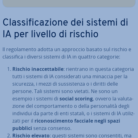
Clas­si­fi­ca­zio­ne dei sistemi di
IA per livello di rischio
Il re­go­la­men­to adotta un approccio basato sul rischio e
clas­si­fi­ca i diversi sistemi di IA in quattro categorie:
Rischio inac­cet­ta­bi­le
: rientrano in questa categoria
tutti i sistemi di IA con­si­de­ra­ti una minaccia per la
sicurezza, i mezzi di sus­si­sten­za o i diritti delle
persone. Tali sistemi sono vietati. Ne sono un
esempio i sistemi di
social scoring
, ovvero la va­lu­ta­
zio­ne del com­por­ta­men­to o della per­so­na­li­tà degli
individui da parte di enti statali, o i sistemi di IA uti­liz­
za­ti per il
ri­co­no­sci­men­to facciale negli spazi
pubblici
senza consenso.
Rischio elevato
: questi sistemi sono con­sen­ti­ti, ma