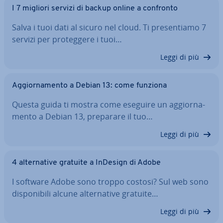
I 7 migliori servizi di backup online a confronto
Salva i tuoi dati al sicuro nel cloud. Ti pre­sen­tia­mo 7
servizi per pro­teg­ge­re i tuoi…
Leggi di più
Ag­gior­na­men­to a Debian 13: come funziona
Questa guida ti mostra come eseguire un ag­gior­na­
men­to a Debian 13, preparare il tuo…
Leggi di più
4 al­ter­na­ti­ve gratuite a InDesign di Adobe
I software Adobe sono troppo costosi? Sul web sono
di­spo­ni­bi­li alcune al­ter­na­ti­ve gratuite…
Leggi di più