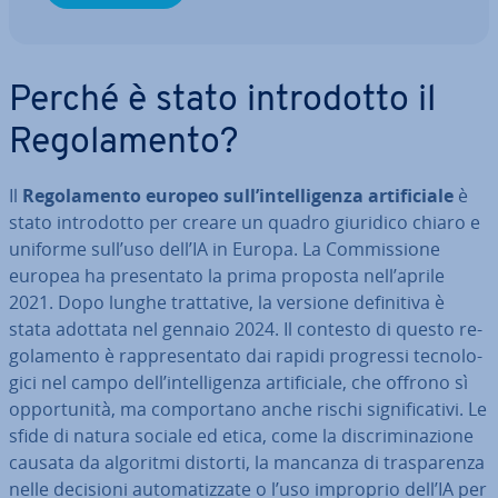
Perché è stato in­tro­dot­to il
Re­go­la­men­to?
Il
Re­go­la­men­to europeo sull’in­tel­li­gen­za ar­ti­fi­cia­le
è
stato in­tro­dot­to per creare un quadro giuridico chiaro e
uniforme sull’uso dell’IA in Europa. La Com­mis­sio­ne
europea ha pre­sen­ta­to la prima proposta nell’aprile
2021. Dopo lunghe trat­ta­ti­ve, la versione de­fi­ni­ti­va è
stata adottata nel gennaio 2024. Il contesto di questo re­
go­la­men­to è rap­pre­sen­ta­to dai rapidi progressi tec­no­lo­
gi­ci nel campo dell’in­tel­li­gen­za ar­ti­fi­cia­le, che offrono sì
op­por­tu­ni­tà, ma com­por­ta­no anche rischi si­gni­fi­ca­ti­vi. Le
sfide di natura sociale ed etica, come la di­scri­mi­na­zio­ne
causata da algoritmi distorti, la mancanza di tra­spa­ren­za
nelle decisioni au­to­ma­tiz­za­te o l’uso improprio dell’IA per