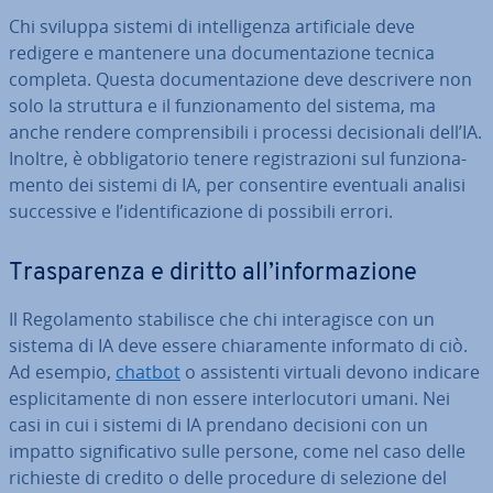
Chi sviluppa sistemi di in­tel­li­gen­za ar­ti­fi­cia­le deve
redigere e mantenere una do­cu­men­ta­zio­ne tecnica
completa. Questa do­cu­men­ta­zio­ne deve de­scri­ve­re non
solo la struttura e il fun­zio­na­men­to del sistema, ma
anche rendere com­pren­si­bi­li i processi de­ci­sio­na­li dell’IA.
Inoltre, è ob­bli­ga­to­rio tenere re­gi­stra­zio­ni sul fun­zio­na­
men­to dei sistemi di IA, per con­sen­ti­re eventuali analisi
suc­ces­si­ve e l’iden­ti­fi­ca­zio­ne di possibili errori.
Tra­spa­ren­za e diritto all’in­for­ma­zio­ne
Il Re­go­la­men­to sta­bi­li­sce che chi in­te­ra­gi­sce con un
sistema di IA deve essere chia­ra­men­te informato di ciò.
Ad esempio,
chatbot
o as­si­sten­ti virtuali devono indicare
espli­ci­ta­men­te di non essere in­ter­lo­cu­to­ri umani. Nei
casi in cui i sistemi di IA prendano decisioni con un
impatto si­gni­fi­ca­ti­vo sulle persone, come nel caso delle
richieste di credito o delle procedure di selezione del