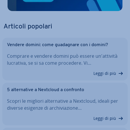
Articoli popolari
Vendere domini: come gua­da­gna­re con i domini?
Comprare e vendere domini può essere un'at­ti­vi­tà
lucrativa, se si sa come procedere. Vi…
Leggi di più
5 al­ter­na­ti­ve a Nextcloud a confronto
Scopri le migliori al­ter­na­ti­ve a Nextcloud, ideali per
diverse esigenze di ar­chi­via­zio­ne…
Leggi di più