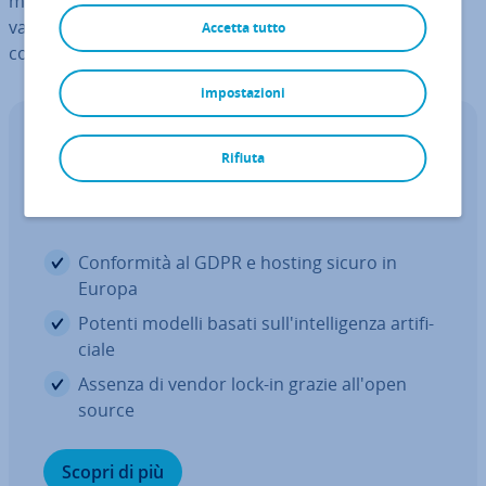
mondo in questo ambito. L’obiettivo è quello di in­cen­ti­
va­re le op­por­tu­ni­tà offerte dall’IA, riducendo al
Accetta tutto
contempo i po­ten­zia­li rischi.
impostazioni
IONOS CLOUD AI Model Hub
Rifiuta
La tua piat­ta­for­ma IA mul­ti­mo­da­le e
sicura
Con­for­mi­tà al GDPR e hosting sicuro in
Europa
Potenti modelli basati sul­l'in­tel­li­gen­za ar­ti­fi­
cia­le
Assenza di vendor lock-in grazie all'open
source
Scopri di più