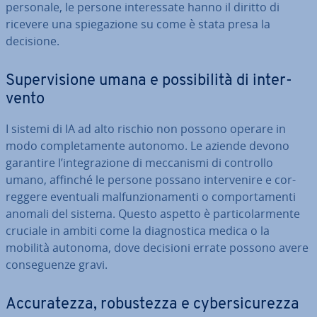
personale, le persone in­te­res­sa­te hanno il diritto di
ricevere una spie­ga­zio­ne su come è stata presa la
decisione.
Su­per­vi­sio­ne umana e pos­si­bi­li­tà di in­ter­
ven­to
I sistemi di IA ad alto rischio non possono operare in
modo com­ple­ta­men­te autonomo. Le aziende devono
garantire l’in­te­gra­zio­ne di mec­ca­ni­smi di controllo
umano, affinché le persone possano in­ter­ve­ni­re e cor­
reg­ge­re eventuali mal­fun­zio­na­men­ti o com­por­ta­men­ti
anomali del sistema. Questo aspetto è par­ti­co­lar­men­te
cruciale in ambiti come la dia­gno­sti­ca medica o la
mobilità autonoma, dove decisioni errate possono avere
con­se­guen­ze gravi.
Ac­cu­ra­tez­za, ro­bu­stez­za e cy­ber­si­cu­rez­za