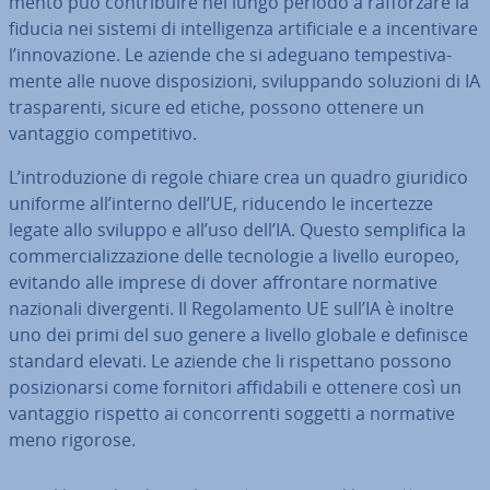
men­to può con­tri­bui­re nel lungo periodo a raf­for­za­re la
fiducia nei sistemi di in­tel­li­gen­za ar­ti­fi­cia­le e a in­cen­ti­va­re
l’in­no­va­zio­ne. Le aziende che si adeguano tem­pe­sti­va­
men­te alle nuove di­spo­si­zio­ni, svi­lup­pan­do soluzioni di IA
tra­spa­ren­ti, sicure ed etiche, possono ottenere un
vantaggio com­pe­ti­ti­vo.
L’in­tro­du­zio­ne di regole chiare crea un quadro giuridico
uniforme all’interno dell’UE, riducendo le in­cer­tez­ze
legate allo sviluppo e all’uso dell’IA. Questo sem­pli­fi­ca la
com­mer­cia­liz­za­zio­ne delle tec­no­lo­gie a livello europeo,
evitando alle imprese di dover af­fron­ta­re normative
nazionali di­ver­gen­ti. Il Re­go­la­men­to UE sull’IA è inoltre
uno dei primi del suo genere a livello globale e definisce
standard elevati. Le aziende che li ri­spet­ta­no possono
po­si­zio­nar­si come fornitori af­fi­da­bi­li e ottenere così un
vantaggio rispetto ai con­cor­ren­ti soggetti a normative
meno rigorose.