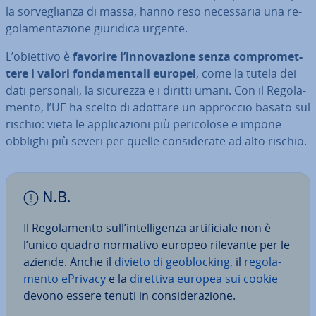
la sor­ve­glian­za di massa, hanno reso ne­ces­sa­ria una re­
go­la­men­ta­zio­ne giuridica urgente.
L’obiettivo è
favorire l’in­no­va­zio­ne senza com­pro­met­
te­re i valori fon­da­men­ta­li europei
, come la tutela dei
dati personali, la sicurezza e i diritti umani. Con il Re­go­la­
men­to, l’UE ha scelto di adottare un approccio basato sul
rischio: vieta le ap­pli­ca­zio­ni più pe­ri­co­lo­se e impone
obblighi più severi per quelle con­si­de­ra­te ad alto rischio.
N.B.
Il Re­go­la­men­to sull’in­tel­li­gen­za ar­ti­fi­cia­le non è
l’unico quadro normativo europeo rilevante per le
aziende. Anche il
divieto di geo­bloc­king
, il
re­go­la­
men­to ePrivacy
e la
direttiva europea sui cookie
devono essere tenuti in con­si­de­ra­zio­ne.