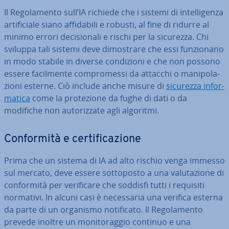
Il Re­go­la­men­to sull’IA richiede che i sistemi di in­tel­li­gen­za
ar­ti­fi­cia­le siano af­fi­da­bi­li e robusti, al fine di ridurre al
minimo errori de­ci­sio­na­li e rischi per la sicurezza. Chi
sviluppa tali sistemi deve di­mo­stra­re che essi fun­zio­na­no
in modo stabile in diverse con­di­zio­ni e che non possono
essere fa­cil­men­te com­pro­mes­si da attacchi o ma­ni­po­la­
zio­ni esterne. Ciò include anche misure di
sicurezza in­for­
ma­ti­ca
come la pro­te­zio­ne da fughe di dati o da
modifiche non au­to­riz­za­te agli algoritmi.
Con­for­mi­tà e cer­ti­fi­ca­zio­ne
Prima che un sistema di IA ad alto rischio venga immesso
sul mercato, deve essere sot­to­po­sto a una va­lu­ta­zio­ne di
con­for­mi­tà per ve­ri­fi­ca­re che soddisfi tutti i requisiti
normativi. In alcuni casi è ne­ces­sa­ria una verifica esterna
da parte di un organismo no­ti­fi­ca­to. Il Re­go­la­men­to
prevede inoltre un mo­ni­to­rag­gio continuo e una