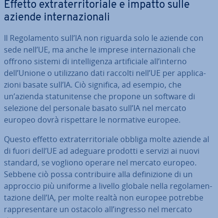
Effetto ex­tra­ter­ri­to­ria­le e impatto sulle
aziende in­ter­na­zio­na­li
Il Re­go­la­men­to sull’IA non riguarda solo le aziende con
sede nell’UE, ma anche le imprese in­ter­na­zio­na­li che
offrono sistemi di in­tel­li­gen­za ar­ti­fi­cia­le all’interno
dell’Unione o uti­liz­za­no dati raccolti nell’UE per ap­pli­ca­
zio­ni basate sull’IA. Ciò significa, ad esempio, che
un’azienda sta­tu­ni­ten­se che propone un software di
selezione del personale basato sull’IA nel mercato
europeo dovrà ri­spet­ta­re le normative europee.
Questo effetto ex­tra­ter­ri­to­ria­le obbliga molte aziende al
di fuori dell’UE ad adeguare prodotti e servizi ai nuovi
standard, se vogliono operare nel mercato europeo.
Sebbene ciò possa con­tri­bui­re alla de­fi­ni­zio­ne di un
approccio più uniforme a livello globale nella re­go­la­men­
ta­zio­ne dell’IA, per molte realtà non europee potrebbe
rap­pre­sen­ta­re un ostacolo all’ingresso nel mercato