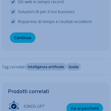
Siti web in tempo record
Soluzioni IA per il tuo business
Risparmio di tempo e risultati ec­cel­len­ti
Continua
Tag correlati
In­tel­li­gen­za ar­ti­fi­cia­le
Guida
Vai al menu prin­ci­pa­le
Prodotti correlati
IONOS GPT
Vai ai pacchetti