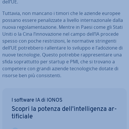
dell’UE.
Tuttavia, non mancano i timori che le aziende europee
possano essere pe­na­liz­za­te a livello in­ter­na­zio­na­le dalla
nuova re­go­la­men­ta­zio­ne. Mentre in Paesi come gli Stati
Uniti o la Cina l’in­no­va­zio­ne nel campo dell’IA procede
spesso con poche re­stri­zio­ni, le normative strin­gen­ti
dell’UE po­treb­be­ro ral­len­ta­re lo sviluppo e l’adozione di
nuove tec­no­lo­gie. Questo potrebbe rap­pre­sen­ta­re una
sfida so­prat­tut­to per startup e PMI, che si trovano a
competere con grandi aziende tec­no­lo­gi­che dotate di
risorse ben più con­si­sten­ti.
I software IA di IONOS
Scopri la potenza del­l'in­tel­li­gen­za ar­
ti­fi­cia­le