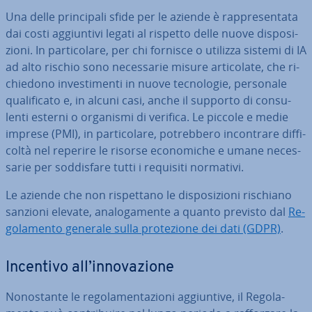
Una delle prin­ci­pa­li sfide per le aziende è rap­pre­sen­ta­ta
dai costi ag­giun­ti­vi legati al rispetto delle nuove di­spo­si­
zio­ni. In par­ti­co­la­re, per chi fornisce o utilizza sistemi di IA
ad alto rischio sono ne­ces­sa­rie misure ar­ti­co­la­te, che ri­
chie­do­no in­ve­sti­men­ti in nuove tec­no­lo­gie, personale
qua­li­fi­ca­to e, in alcuni casi, anche il supporto di con­su­
len­ti esterni o organismi di verifica. Le piccole e medie
imprese (PMI), in par­ti­co­la­re, po­treb­be­ro in­con­tra­re dif­fi­
col­tà nel reperire le risorse eco­no­mi­che e umane ne­ces­
sa­rie per sod­di­sfa­re tutti i requisiti normativi.
Le aziende che non ri­spet­ta­no le di­spo­si­zio­ni rischiano
sanzioni elevate, ana­lo­ga­men­te a quanto previsto dal
Re­
go­la­men­to generale sulla pro­te­zio­ne dei dati (GDPR)
.
Incentivo all’in­no­va­zio­ne
No­no­stan­te le re­go­la­men­ta­zio­ni ag­giun­ti­ve, il Re­go­la­