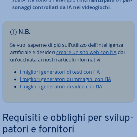
sull’IA. Ne sono un esempio i
filtri antispam
o i
per­
so­nag­gi con­trol­la­ti da IA nei vi­deo­gio­chi
.
N.B.
Se vuoi saperne di più sull’utilizzo dell’in­tel­li­gen­za
ar­ti­fi­cia­le e desideri
creare un sito web con l’IA
dai
un’occhiata ai nostri articoli in­for­ma­ti­vi:
I migliori ge­ne­ra­to­ri di testi con l’IA
I migliori ge­ne­ra­to­ri di immagini con l’IA
I migliori ge­ne­ra­to­ri di video con l’IA
Requisiti e obblighi per svi­lup­
pa­to­ri e fornitori