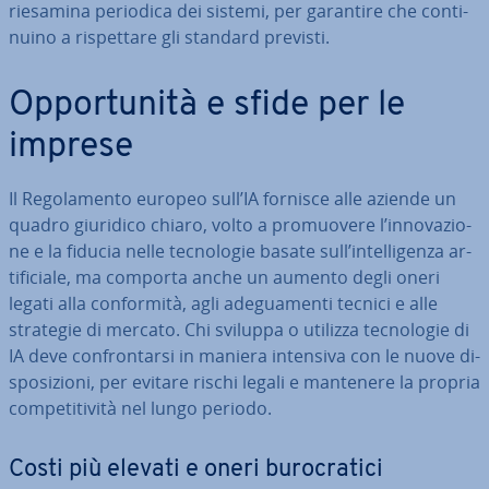
riesamina periodica dei sistemi, per garantire che con­ti­
nui­no a ri­spet­ta­re gli standard previsti.
Op­por­tu­ni­tà e sfide per le
imprese
Il Re­go­la­men­to europeo sull’IA fornisce alle aziende un
quadro giuridico chiaro, volto a pro­muo­ve­re l’in­no­va­zio­
ne e la fiducia nelle tec­no­lo­gie basate sull’in­tel­li­gen­za ar­
ti­fi­cia­le, ma comporta anche un aumento degli oneri
legati alla con­for­mi­tà, agli ade­gua­men­ti tecnici e alle
strategie di mercato. Chi sviluppa o utilizza tec­no­lo­gie di
IA deve con­fron­tar­si in maniera intensiva con le nuove di­
spo­si­zio­ni, per evitare rischi legali e mantenere la propria
com­pe­ti­ti­vi­tà nel lungo periodo.
Costi più elevati e oneri bu­ro­cra­ti­ci