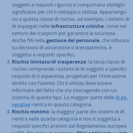
soggetti a requisiti rigorosi e com­por­ta­no obblighi
si­gni­fi­ca­ti­vi per chi li sviluppa o utilizza. Ap­par­ten­go­
no a questa classe di rischio, ad esempio, i sistemi di
IA impiegati nelle
in­fra­strut­tu­re critiche
, come nel
settore dei trasporti per garantire la sicurezza.
Anche l’IA nella
gestione del personale
, che influisce
su decisioni di as­sun­zio­ne o li­cen­zia­men­to, è
soggetta a requisiti specifici.
Rischio limitato/di tra­spa­ren­za
: la terza classe di
rischio comprende i sistemi di IA soggetti a specifici
requisiti di tra­spa­ren­za, pro­get­ta­ti per l’in­te­ra­zio­ne
diretta con l’utente. Chi li utilizza deve essere
informato del fatto che sta in­te­ra­gen­do con un
sistema di questo tipo. La maggior parte delle
IA ge­
ne­ra­ti­ve
rientra in questa categoria.
Rischio minimo
: la maggior parte dei sistemi di IA
rientra nella quarta categoria e non è soggetta a
requisiti specifici previsti dal Re­go­la­men­to europeo