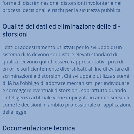
forme di di­scri­mi­na­zio­ne, di­stor­sio­ni in­vo­lon­ta­rie nei
processi de­ci­sio­na­li e rischi per la sicurezza pubblica.
Qualità dei dati ed eli­mi­na­zio­ne delle di­
stor­sio­ni
I dati di ad­de­stra­men­to uti­liz­za­ti per lo sviluppo di un
sistema di IA devono sod­di­sfa­re elevati standard di
qualità. Devono quindi essere rap­pre­sen­ta­ti­vi, privi di
errori e suf­fi­cien­te­men­te di­ver­si­fi­ca­ti, al fine di evitare di­
scri­mi­na­zio­ni e di­stor­sio­ni. Chi sviluppa o utilizza sistemi
di IA ha l’obbligo di adottare mec­ca­ni­smi per in­di­vi­dua­re
e cor­reg­ge­re eventuali di­stor­sio­ni, so­prat­tut­to quando
l’in­tel­li­gen­za ar­ti­fi­cia­le viene impiegata in ambiti sensibili
come le decisioni in ambito pro­fes­sio­na­le o l’ap­pli­ca­zio­ne
della legge.
Do­cu­men­ta­zio­ne tecnica