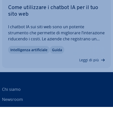
Come uti­liz­za­re i chatbot IA per il tuo
sito web
I chatbot IA sui siti web sono un potente
strumento che permette di mi­glio­ra­re l’in­te­ra­zio­ne
riducendo i costi. Le aziende che re­gi­stra­no un
elevato numero di vi­si­ta­to­ri e vi­si­ta­tri­ci o che de­si­
In­tel­li­gen­za ar­ti­fi­cia­le
Guida
de­ra­no au­to­ma­tiz­za­re il proprio servizio clienti
traggono grandi vantaggi dal loro…
Leggi di più
Chi siamo
Newsroom
Centro As­si­sten­za