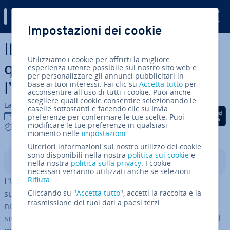
Digital Guide
Impostazioni dei cookie
Vai al contenuto prin­ci­pa­le
Il Re­go­la­men­to UE sull’IA: il
Utilizziamo i cookie per offrirti la migliore
quadro giuridico europeo per
esperienza utente possibile sul nostro sito web e
per personalizzare gli annunci pubblicitari in
base ai tuoi interessi. Fai clic su
Accetta tutto
per
l’in­tel­li­gen­za ar­ti­fi­cia­le
acconsentire all'uso di tutti i cookie. Puoi anche
scegliere quali cookie consentire selezionando le
La redazione di IONOS
caselle sottostanti e facendo clic su Invia
Condividi via Facebook
Condividi via Twitter
Condividi via Li
03 nov 2025
preferenze per confermare le tue scelte. Puoi
modificare le tue preferenze in qualsiasi
9 mins
momento nelle
impostazioni
.
Ulteriori informazioni sul nostro utilizzo dei cookie
sono disponibili nella nostra
politica sui cookie
e
Indice
nella nostra
politica sulla privacy
. I cookie
necessari verranno utilizzati anche se selezioni
Rifiuta
.
L’Unione Europea ha adottato nel 2024 il Re­go­la­men­to
sull’
in­tel­li­gen­za ar­ti­fi­cia­le
Cliccando su "
Accetta tutto
(AI Act) per creare un quadro
", accetti la raccolta e la
trasmissione dei tuoi dati a paesi terzi.
normativo uniforme che di­sci­pli­ni sviluppo e utilizzo dei
sistemi di IA. Si tratta della prima normativa completa al