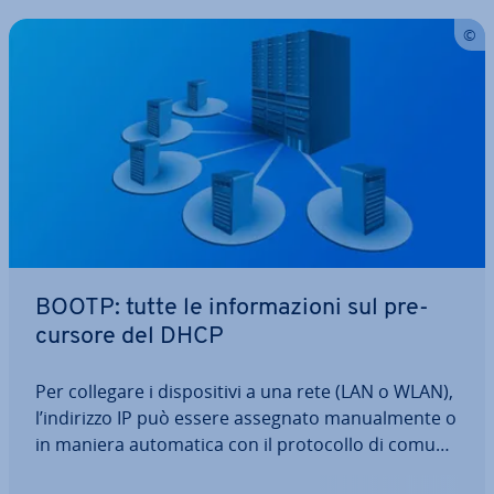
BOOTP: tutte le in­for­ma­zio­ni sul pre­
cur­so­re del DHCP
Per collegare i di­spo­si­ti­vi a una rete (LAN o WLAN),
l’indirizzo IP può essere assegnato ma­nual­men­te o
in maniera au­to­ma­ti­ca con il pro­to­col­lo di co­mu­ni­
ca­zio­ne DHCP (Dynamic Host Con­fi­gu­ra­tion