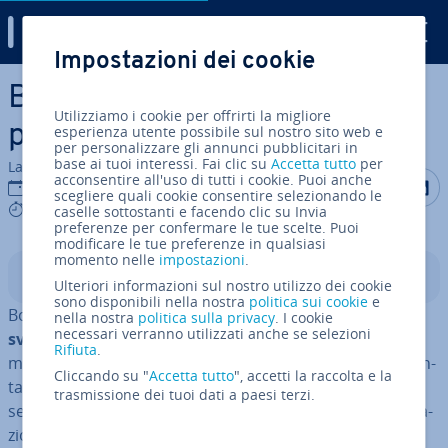
Digital Guide
Impostazioni dei cookie
Vai al contenuto prin­ci­pa­le
Bootstrap 5: le novità più im­
Utilizziamo i cookie per offrirti la migliore
por­tan­ti
esperienza utente possibile sul nostro sito web e
per personalizzare gli annunci pubblicitari in
base ai tuoi interessi. Fai clic su
Accetta tutto
per
La redazione di IONOS
acconsentire all'uso di tutti i cookie. Puoi anche
Condividi 
Condiv
C
02 ott 2020
scegliere quali cookie consentire selezionando le
5 mins
caselle sottostanti e facendo clic su Invia
preferenze per confermare le tue scelte. Puoi
modificare le tue preferenze in qualsiasi
momento nelle
impostazioni
.
Indice
Ulteriori informazioni sul nostro utilizzo dei cookie
sono disponibili nella nostra
politica sui cookie
e
Bootstrap è uno dei
framework più popolari per lo
nella nostra
politica sulla privacy
. I cookie
necessari verranno utilizzati anche se selezioni
sviluppo front end
di siti web. Lo strumento fornisce
Rifiuta
.
modelli per
CSS
e
HTML
con i quali è possibile im­ple­men­
Cliccando su "
Accetta tutto
", accetti la raccolta e la
ta­re design web moderni in modo re­la­ti­va­men­te
trasmissione dei tuoi dati a paesi terzi.
semplice. Layout, font, pulsanti e vari elementi di na­vi­ga­
zio­ne possono essere pro­get­ta­ti e po­si­zio­na­ti in modo