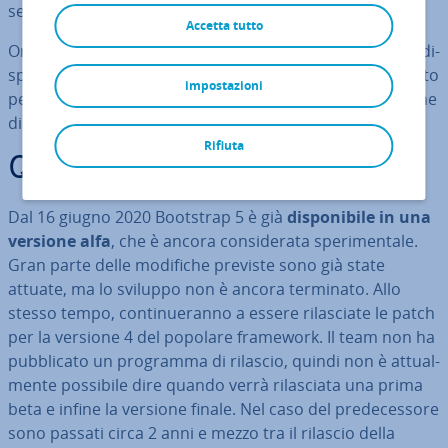
semplice e veloce.
Accetta tutto
Ori­gi­na­ria­men­te svi­lup­pa­to per Twitter, il framework è di­
spo­ni­bi­le da tempo come
progetto open source
gratuito
impostazioni
per tutti. Ora è stata ri­la­scia­ta l’alpha dell’ultima versione
di Bootstrap 5.
Rifiuta
Quando esce Bootstrap 5?
Dal 16 giugno 2020 Bootstrap 5 è già
di­spo­ni­bi­le in una
versione alfa
, che è ancora con­si­de­ra­ta spe­ri­men­ta­le.
Gran parte delle modifiche previste sono già state
attuate, ma lo sviluppo non è ancora terminato. Allo
stesso tempo, con­ti­nue­ran­no a essere ri­la­scia­te le patch
per la versione 4 del popolare framework. Il team non ha
pub­bli­ca­to un programma di rilascio, quindi non è at­tual­
men­te possibile dire quando verrà ri­la­scia­ta una prima
beta e infine la versione finale. Nel caso del pre­de­ces­so­re
sono passati circa 2 anni e mezzo tra il rilascio della