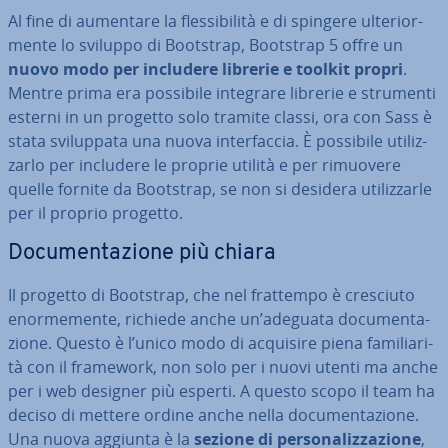
Al fine di aumentare la fles­si­bi­li­tà e di spingere ul­te­rior­
men­te lo sviluppo di Bootstrap, Bootstrap 5 offre un
nuovo modo per includere librerie e toolkit propri
.
Mentre prima era possibile integrare librerie e strumenti
esterni in un progetto solo tramite classi, ora con Sass è
stata svi­lup­pa­ta una nuova in­ter­fac­cia. È possibile uti­liz­
zar­lo per includere le proprie utilità e per rimuovere
quelle fornite da Bootstrap, se non si desidera uti­liz­zar­le
per il proprio progetto.
Do­cu­men­ta­zio­ne più chiara
Il progetto di Bootstrap, che nel frattempo è cresciuto
enor­me­men­te, richiede anche un’adeguata do­cu­men­ta­
zio­ne. Questo è l’unico modo di acquisire piena fa­mi­lia­ri­
tà con il framework, non solo per i nuovi utenti ma anche
per i web designer più esperti. A questo scopo il team ha
deciso di mettere ordine anche nella do­cu­men­ta­zio­ne.
Una nuova aggiunta è la
sezione di per­so­na­liz­za­zio­ne
,