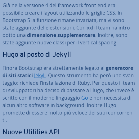
Già nella versione 4 del framework front end era
possibile creare i layout uti­liz­zan­do le griglie CSS. In
Bootstrap 5 la funzione rimane invariata, ma vi sono
state aggiunte delle esten­sio­ni. Con xxl il team ha in­tro­
dot­to una
di­men­sio­ne sup­ple­men­ta­re
. Inoltre, sono
state aggiunte nuove classi per il vertical spacing.
Hugo al posto di Jekyll
Finora Bootstrap era stret­ta­men­te legato al
ge­ne­ra­to­re
di siti statici
Jekyll
. Questo strumento ha però uno svan­
tag­gio: richiede l’in­stal­la­zio­ne di Ruby. Per questo il team
di svi­lup­pa­to­ri ha deciso di passare a Hugo, che invece è
scritto con il moderno lin­guag­gio
Go
e non necessita di
alcun altro software in back­ground. Inoltre Hugo
promette di essere molto più veloce dei suoi con­cor­ren­
ti.
Nuove Utilities API