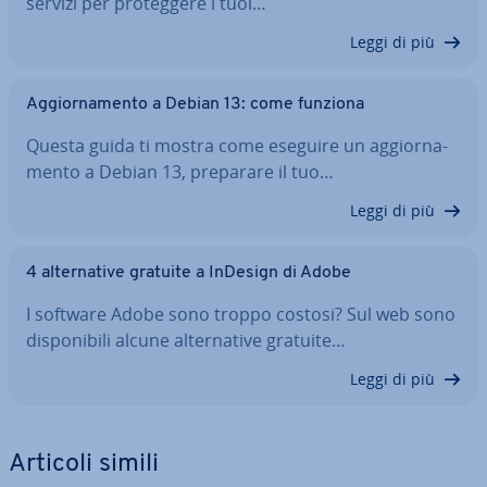
servizi per pro­teg­ge­re i tuoi…
Leggi di più
Ag­gior­na­men­to a Debian 13: come funziona
Questa guida ti mostra come eseguire un ag­gior­na­
men­to a Debian 13, preparare il tuo…
Leggi di più
4 al­ter­na­ti­ve gratuite a InDesign di Adobe
I software Adobe sono troppo costosi? Sul web sono
di­spo­ni­bi­li alcune al­ter­na­ti­ve gratuite…
Leggi di più
Articoli simili