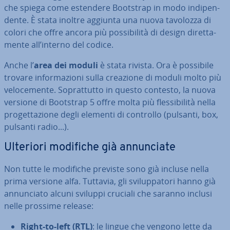
che spiega come estendere Bootstrap in modo in­di­pen­
den­te. È stata inoltre aggiunta una nuova tavolozza di
colori che offre ancora più pos­si­bi­li­tà di design di­ret­ta­
men­te all’interno del codice.
Anche l’
area dei moduli
è stata rivista. Ora è possibile
trovare in­for­ma­zio­ni sulla creazione di moduli molto più
ve­lo­ce­men­te. So­prat­tut­to in questo contesto, la nuova
versione di Bootstrap 5 offre molta più fles­si­bi­li­tà nella
pro­get­ta­zio­ne degli elementi di controllo (pulsanti, box,
pulsanti radio...).
Ulteriori modifiche già an­nun­cia­te
Non tutte le modifiche previste sono già incluse nella
prima versione alfa. Tuttavia, gli svi­lup­pa­to­ri hanno già
an­nun­cia­to alcuni sviluppi cruciali che saranno inclusi
nelle prossime release:
Right-to-left (RTL)
: le lingue che vengono lette da