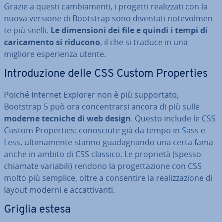
Grazie a questi cam­bia­men­ti, i progetti rea­liz­za­ti con la
nuova versione di Bootstrap sono diventati no­te­vol­men­
te più snelli.
Le di­men­sio­ni dei file e quindi i tempi di
ca­ri­ca­men­to si riducono
, il che si traduce in una
migliore espe­rien­za utente.
In­tro­du­zio­ne delle CSS Custom Pro­per­ties
Poiché Internet Explorer non è più sup­por­ta­to,
Bootstrap 5 può ora con­cen­trar­si ancora di più sulle
moderne tecniche di web design
. Questo include le CSS
Custom Pro­per­ties: co­no­sciu­te già da tempo in
Sass
e
Less
, ul­ti­ma­men­te stanno gua­da­gnan­do una certa fama
anche in ambito di CSS classico. Le proprietà (spesso
chiamate variabili) rendono la pro­get­ta­zio­ne con CSS
molto più semplice, oltre a con­sen­ti­re la rea­liz­za­zio­ne di
layout moderni e ac­cat­ti­van­ti.
Griglia estesa