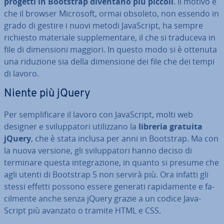
progetti in Bootstrap diventano più piccoli
. Il motivo è
che il browser Microsoft, ormai obsoleto, non essendo in
grado di gestire i nuovi metodi Ja­va­Script, ha sempre
richiesto materiale sup­ple­men­ta­re, il che si traduceva in
file di di­men­sio­ni maggiori. In questo modo si è ottenuta
una riduzione sia della di­men­sio­ne dei file che dei tempi
di lavoro.
Niente più jQuery
Per sem­pli­fi­ca­re il lavoro con Ja­va­Script, molti web
designer e svi­lup­pa­to­ri uti­liz­za­no la
libreria gratuita
jQuery
, che è stata inclusa per anni in Bootstrap. Ma con
la nuova versione, gli svi­lup­pa­to­ri hanno deciso di
terminare questa in­te­gra­zio­ne, in quanto si presume che
agli utenti di Bootstrap 5 non servirà più. Ora infatti gli
stessi effetti possono essere generati ra­pi­da­men­te e fa­
cil­men­te anche senza jQuery grazie a un codice Ja­va­
Script più avanzato o tramite HTML e CSS.