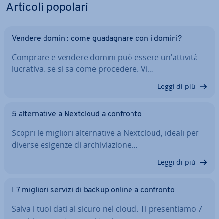
Articoli popolari
Vendere domini: come gua­da­gna­re con i domini?
Comprare e vendere domini può essere un'at­ti­vi­tà
lucrativa, se si sa come procedere. Vi…
Leggi di più
5 al­ter­na­ti­ve a Nextcloud a confronto
Scopri le migliori al­ter­na­ti­ve a Nextcloud, ideali per
diverse esigenze di ar­chi­via­zio­ne…
Leggi di più
I 7 migliori servizi di backup online a confronto
Salva i tuoi dati al sicuro nel cloud. Ti pre­sen­tia­mo 7