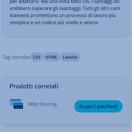
per adattarsi. Ma una volta fatto ciò, i vantaggi do­
vreb­be­ro superare gli svantaggi. Tutti gli altri cam­
bia­men­ti pro­met­to­no un processo di lavoro più
semplice e un codice più snello e veloce.
Tag correlati
CSS
HTML
Lessico
Vai al menu prin­ci­pa­le
Prodotti correlati
Web Hosting
Scopri i pacchetti