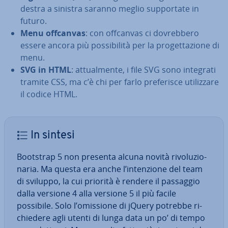
destra a sinistra saranno meglio sup­por­ta­te in
futuro.
Menu offcanvas
: con offcanvas ci do­vreb­be­ro
essere ancora più pos­si­bi­li­tà per la pro­get­ta­zio­ne di
menu.
SVG in HTML
: at­tual­men­te, i file SVG sono integrati
tramite CSS, ma c’è chi per farlo pre­fe­ri­sce uti­liz­za­re
il codice HTML.
In sintesi
Bootstrap 5 non presenta alcuna novità ri­vo­lu­zio­
na­ria. Ma questa era anche l’in­ten­zio­ne del team
di sviluppo, la cui priorità è rendere il passaggio
dalla versione 4 alla versione 5 il più facile
possibile. Solo l’omissione di jQuery potrebbe ri­
chie­de­re agli utenti di lunga data un po’ di tempo