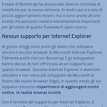
Il team di Bootstrap ha an­nun­cia­to diverse centinaia di
modifiche per la nuova versione. In molti casi si tratta di
piccoli ag­gior­na­men­ti minori, ma ci sono anche alcune
novità che possono rivelarsi estre­ma­men­te im­por­tan­ti
per gli utenti di questo framework open source.
Nessun supporto per Internet Explorer
Al giorno d’oggi sono pochi gli utenti che uti­liz­za­no
ancora il vecchio browser di Microsoft Internet Explorer.
Talmente pochi che con Bootstrap 5 gli svi­lup­pa­to­ri
hanno deciso di non offrire più alcun supporto per
questo browser. Siccome Internet Explorer è diventato
obsoleto e non viene più svi­lup­pa­to da Microsoft (a
favore del nuovo browser Edge), in questo modo gli svi­
lup­pa­to­ri possono
ri­spar­miar­si di ag­giun­ge­re molto
codice, in realtà oramai inutile
.
Con il termine del supporto per Internet Explorer,
i