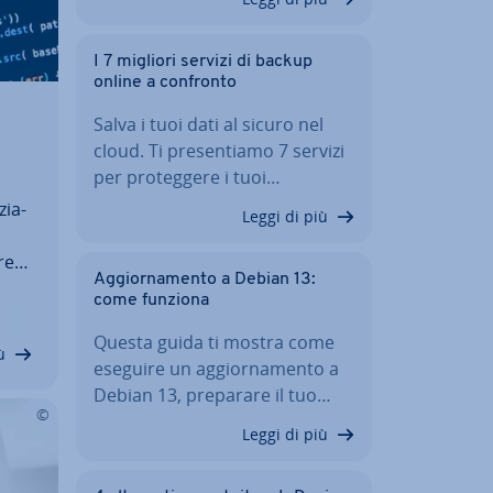
I 7 migliori servizi di backup
online a confronto
Salva i tuoi dati al sicuro nel
cloud. Ti pre­sen­tia­mo 7 servizi
per pro­teg­ge­re i tuoi…
zia­
Leggi di più
re
Ag­gior­na­men­to a Debian 13:
una
come funziona
e
o
Questa guida ti mostra come
ù
eseguire un ag­gior­na­men­to a
Debian 13, preparare il tuo…
Leggi di più