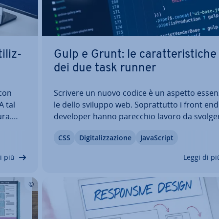
­liz­
Gulp e Grunt: le ca­rat­te­ri­sti­che
dei due task runner
 con
Scrivere un nuovo codice è un aspetto es­sen­
A tal
le dello sviluppo web. So­prat­tut­to i front end
ura.
developer hanno parecchio lavoro da svolge
 e
da questo punto di vista, dal momento che 
CSS
Di­gi­ta­liz­za­zio­ne
Ja­va­Script
l
presenza su Internet si dovrebbe di­stin­gue­r
i CSS…
per la sua unicità e rap­pre­sen­ta­re il progett
i più
Leggi di pi
in…