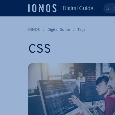
Digital Guide
Cer
Vai al contenuto prin­ci­pa­le
IONOS
Digital Guide
Tags
CSS