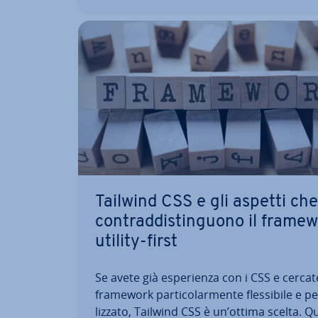
Tailwind CSS e gli aspetti che
con­trad­di­stin­guo­no il frame
utility-first
Se avete già espe­rien­za con i CSS e cerca
framework par­ti­co­lar­men­te fles­si­bi­le e pe
liz­za­to, Tailwind CSS è un’ottima scelta. 