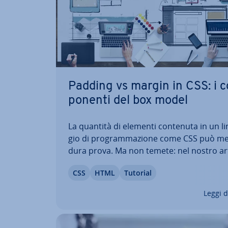
Padding vs margin in CSS: i 
po­nen­ti del box model
La quantità di elementi contenuta in un li
gio di pro­gram­ma­zio­ne come CSS può me
dura prova. Ma non temete: nel nostro ar
di ap­pro­fon­di­men­to sul confronto tra p
CSS
HTML
Tutorial
margin nel CSS vi il­lu­stria­mo le maggiori di
ren­ze che in­ter­cor­ro­no tra i due attributi
Leggi d