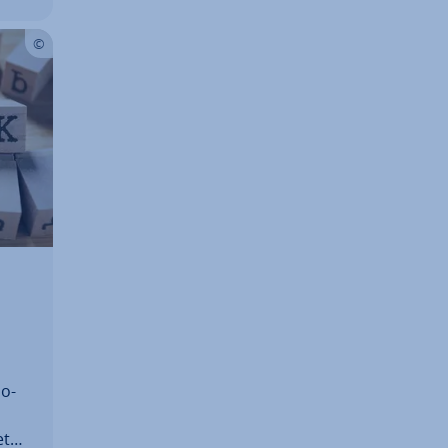
io­
­ta­