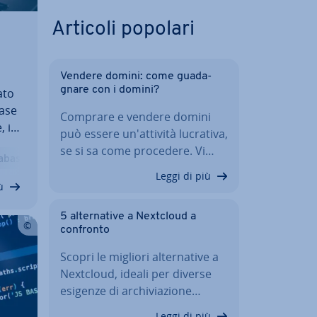
Articoli popolari
Vendere domini: come gua­da­
gna­re con i domini?
ato
base
Comprare e vendere domini
, i
può essere un'at­ti­vi­tà lucrativa,
ipt
se si sa come procedere. Vi…
abase
 e
Leggi di più
ù
5 al­ter­na­ti­ve a Nextcloud a
confronto
Scopri le migliori al­ter­na­ti­ve a
Nextcloud, ideali per diverse
esigenze di ar­chi­via­zio­ne…
Leggi di più