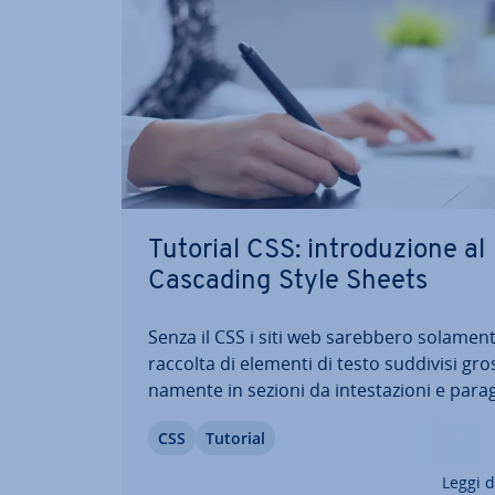
Tutorial CSS: in­tro­du­zio­ne al
Cascading Style Sheets
Senza il CSS i siti web sarebbero solamen
raccolta di elementi di testo suddivisi gros­
na­men­te in sezioni da in­te­sta­zio­ni e para
pos­si­bi­li­tà di for­mat­ta­re il lin­guag­gio di
CSS
Tutorial
HTML at­tra­ver­so il Cascading Style Sheet
il World Wide Web quello che è…
Leggi d