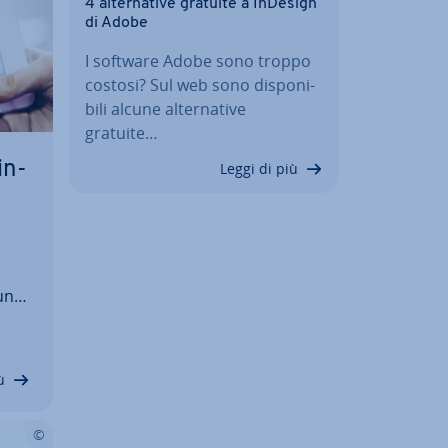
4 al­ter­na­ti­ve gratuite a InDesign
di Adobe
I software Adobe sono troppo
costosi? Sul web sono di­spo­ni­
bi­li alcune al­ter­na­ti­ve
gratuite…
in­
Leggi di più
un
b
 po­
…
ù