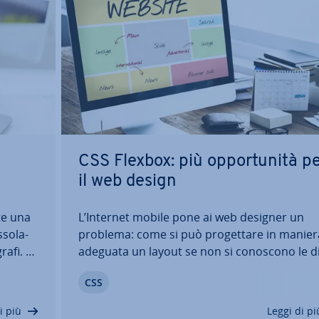
CSS Flexbox: più op­por­tu­ni­tà p
il web design
te una
L’Internet mobile pone ai web designer un
so­la­
problema: come si può pro­get­ta­re in manier
grafi. La
adeguata un layout se non si conoscono le di
 markup
men­sio­ni dello schermo? Semplice: basta
CSS
s rende
assegnare il compito. CSS Flexbox propone 
modello di layout fles­si­bi­le che si adatta in
i più
Leggi di pi