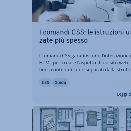
I comandi CSS: le istru­zio­ni uti
za­te più spesso
I comandi CSS ga­ran­ti­sco­no l’in­te­ra­zio­ne
HTML per creare l’aspetto di un sito web. 
fine i contenuti sono separati dalla strutt
Alcuni comandi sono uti­liz­za­ti di continuo
CSS
Guida
devono essere integrati in modo pulito ne
codice del file CSS. Quali sono? I comand
Leggi d