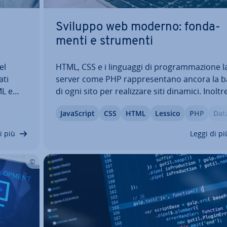
Sviluppo web moderno: fon­da­
men­ti e strumenti
el
HTML, CSS e i linguaggi di pro­gram­ma­zio­ne l
­ti
server come PHP rap­pre­sen­ta­no ancora la 
ML e
di ogni sito per rea­liz­za­re siti dinamici. Inoltre
odi
linguaggi di scripting lato client come Ja­va­Scr
Ja­va­Script
CSS
HTML
Lessico
PHP
Dat
en­te le
o Ty­pe­Script e i potenti framework front end
uesta…
back end danno la pos­si­bi­li­tà di…
i più
Leggi di pi