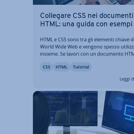
Collegare CSS nei documenti
HTML: una guida con esempi
HTML e CSS sono tra gli elementi chiave d
World Wide Web e vengono spesso uti­liz­za
insieme. Se lavori con un documento HT
desideri collegare i fogli CSS, ci sono met
CSS
HTML
Tutorial
interni ed esterni per applicare ef­fi­ca­ce­m
regole di stile ai tuoi contenuti. Qui, in q
Leggi d