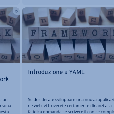
dinamico e…
In­tro­du­zio­ne a YAML
work
te un
Se de­si­de­ra­te svi­lup­pa­re una nuova ap­pli­ca­z
r­so­na­
ne web, vi troverete cer­ta­men­te dinanzi alla
Questa
fatidica domanda se scrivere il codice com­ple