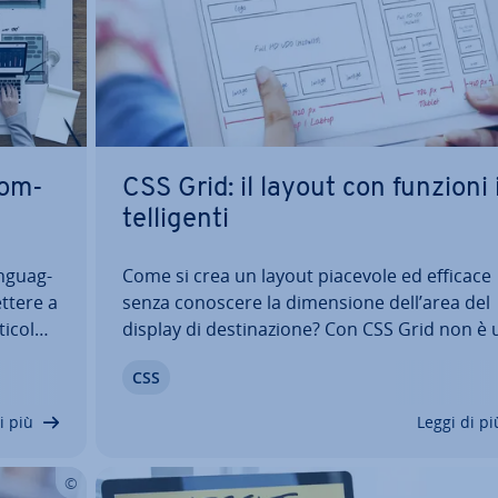
com­
CSS Grid: il layout con funzioni 
tel­li­gen­ti
n­guag­
Come si crea un layout piacevole ed efficace
ttere a
senza conoscere la di­men­sio­ne dell’area del
ticolo
display di de­sti­na­zio­ne? Con CSS Grid non è 
adding e
problema: questa tec­no­lo­gia consente ai we
CSS
f­fe­
designer di pro­get­ta­re un raster proprio e di
.…
si­zio­na­re tutti gli elementi. Grazie a funzioni
i più
Leggi di pi