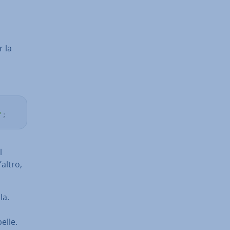
r la
'
;
l
’altro,
la.
elle.