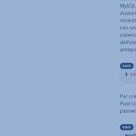
MySQL e
sta­zio
recenti
con un
sistema
dell’u
antepo
bash
$ 
su
Per cr
Puoi co
passwo
bash
mysq