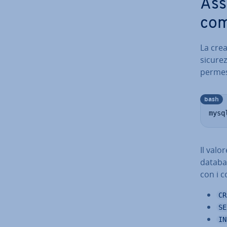
Ass
com
La crea
sicurez
permess
bash
mysq
Il valo
databas
con i 
CR
SE
IN