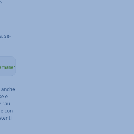
e
, se­
ername'
@
'host'
;
anche
se e
 l’au­
lle con
stenti