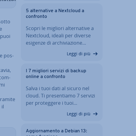
5 al­ter­na­ti­ve a Nextcloud a
confronto
sotto
Scopri le migliori al­ter­na­ti­ve a
Se
Nextcloud, ideali per diverse
 puoi
esigenze di ar­chi­via­zio­ne…
Leggi di più
se pos­
avia,
I 7 migliori servizi di backup
 com­
online a confronto
mmi
Salva i tuoi dati al sicuro nel
cloud. Ti pre­sen­tia­mo 7 servizi
 tramite
per pro­teg­ge­re i tuoi…
il
Leggi di più
Ag­gior­na­men­to a Debian 13: