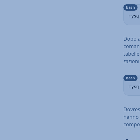
bash
mysq
Dopo av
coma
tabelle 
za­zio­
bash
mysq
Dovrest
hanno e
compo