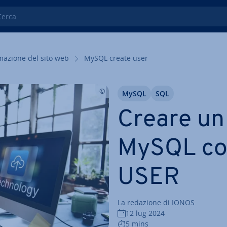
ca
ma­zio­ne del sito web
MySQL create user
MySQL
SQL
Creare un
MySQL co
USER
La redazione di IONOS
12 lug 2024
5 mins