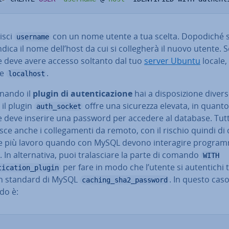
i­sci
con un nome utente a tua scelta. Dopodiché 
username
dica il nome dell’host da cui si col­le­ghe­rà il nuovo utente. 
te deve avere accesso soltanto dal tuo
server Ubuntu
locale,
re
.
localhost
o­nan­do il
plugin di au­ten­ti­ca­zio­ne
hai a di­spo­si­zio­ne diver
tà: il plugin
offre una sicurezza elevata, in quanto
auth_socket
e deve inserire una password per accedere al database. Tutt
ce anche i col­le­ga­men­ti da remoto, con il rischio quindi di
re più lavoro quando con MySQL devono in­te­ra­gi­re progra
 In al­ter­na­ti­va, puoi tra­la­scia­re la parte di comando
WITH
per fare in modo che l’utente si au­ten­ti­chi
tication_plugin
gin standard di MySQL
. In questo caso 
caching_sha2_password
do è: