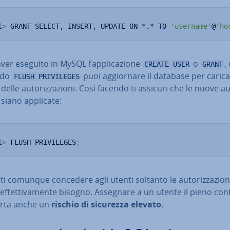
l
>
 GRANT SELECT, INSERT, UPDATE ON *.* TO 
'username'
@
'ho
er eseguito in MySQL l’ap­pli­ca­zio­ne
o
,
CREATE USER
GRANT
ndo
puoi ag­gior­na­re il database per carica
FLUSH PRIVILEGES
delle au­to­riz­za­zio­ni. Così facendo ti assicuri che le nuove au­
ni siano applicate:
l
>
 FLUSH PRIVILEGES
;
i comunque concedere agli utenti soltanto le au­to­riz­za­zio­ni
f­fet­ti­va­men­te bisogno. Assegnare a un utente il pieno con
rta anche un
rischio di sicurezza elevato
.