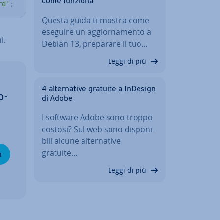
come funziona
rd'
;
Questa guida ti mostra come
eseguire un ag­gior­na­men­to a
i.
Debian 13, preparare il tuo…
Leggi di più
4 al­ter­na­ti­ve gratuite a InDesign
o­
di Adobe
I software Adobe sono troppo
costosi? Sul web sono di­spo­ni­
bi­li alcune al­ter­na­ti­ve
gratuite…
a
Leggi di più