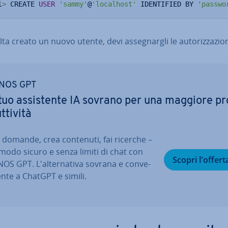
l
>
 CREATE 
USER
'sammy'
@
'localhost'
 IDENTIFIED BY 
'passwo
ta creato un nuovo utente, devi as­se­gnar­gli le au­to­riz­za­zio­n
NOS GPT
 tuo as­si­sten­te IA sovrano per una maggiore pr
­ti­vi­tà
i domande, crea contenuti, fai ricerche –
 modo sicuro e senza limiti di chat con
Scopri l'offert
OS GPT. L'al­ter­na­ti­va sovrana e con­ve­
en­te a ChatGPT e simili.