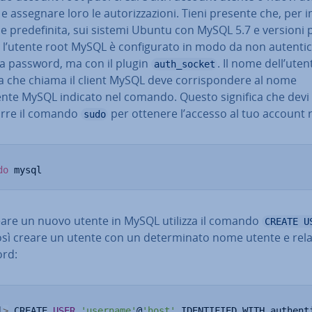
 assegnare loro le au­to­riz­za­zio­ni. Tieni presente che, per i
­ne pre­de­fi­ni­ta, sui sistemi Ubuntu con MySQL 5.7 e versioni 
 l’utente root MySQL è con­fi­gu­ra­to in modo da non au­ten­ti­c
a password, ma con il plugin
. Il nome dell’uten
auth_socket
 che chiama il client MySQL deve cor­ri­spon­de­re al nome
tente MySQL indicato nel comando. Questo significa che devi
rre il comando
per ottenere l’accesso al tuo account 
sudo
do
 mysql
eare un nuovo utente in MySQL utilizza il comando
CREATE U
sì creare un utente con un de­ter­mi­na­to nome utente e rela
rd:
l
>
 CREATE 
USER
'username'
@
'host'
 IDENTIFIED WITH authent