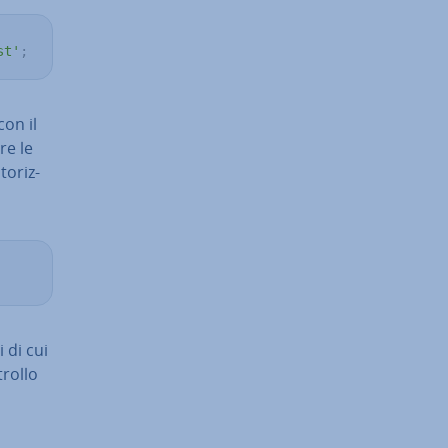
st'
;
 con il
re le
to­riz­
 di cui
trollo