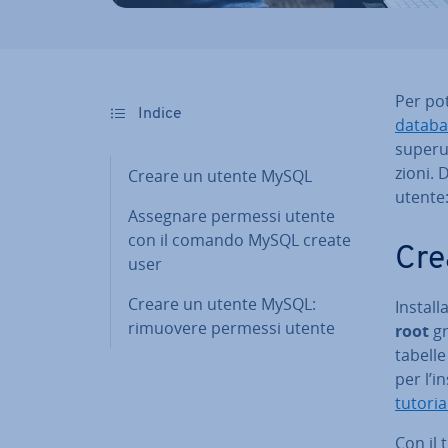
Per po
Indice
databa
su­pe­ru
zio­ni.
Creare un utente MySQL
utente: 
Assegnare permessi utente
con il comando MySQL create
Cre
user
Creare un utente MySQL:
In­stal­l
rimuovere permessi utente
root
gr
tabelle
per l’in
tutori
Con il 