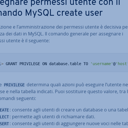
egnare permessi utente con il
ando MySQL create user
zione e l’am­mi­ni­stra­zio­ne dei permessi utente è decisiva pe
za dei dati in MySQL. Il comando generale per assegnare i
i utente è il seguente:
l
>
 GRANT PRIVILEGE ON database.table TO 
'username'
@
'host
re
determina quali azioni può eseguire l’utente ne
PRIVILEGE
e e nella tabella indicati. Puoi so­sti­tui­re questo valore, tra l
comandi seguenti:
: consente agli utenti di creare un database o una tabel
EATE
: permette agli utenti di ri­chia­ma­re dati.
LECT
: consente agli utenti di ag­giun­ge­re nuove voci nelle tab
SERT