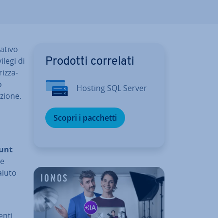
lativo
ilegi di
Prodotti correlati
iz­za­
o
Hosting SQL Server
zio­ne.
Scopri i pacchetti
unt
le
 aiuto
enti