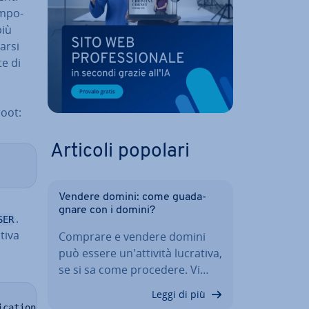
m­po­
più
ar­si
te di
root:
Articoli popolari
Vendere domini: come gua­da­
gna­re con i domini?
.
SER
tiva
Comprare e vendere domini
può essere un'at­ti­vi­tà lucrativa,
se si sa come procedere. Vi…
Leggi di più
ication_plugin BY 
'password'
;