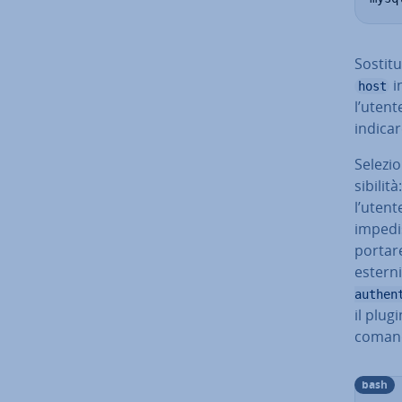
So­sti­tu
in
host
l’uten
indica
Se­le­zi
si­bi­li­
l’utent
impedis
por­ta­
esterni.
authen
il plu
coman
bash