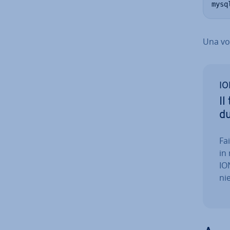
mysq
Una vol
IO
Il
dut
Fa
in
ION
ni