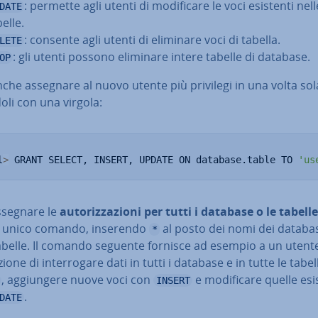
: permette agli utenti di mo­di­fi­ca­re le voci esistenti nell
DATE
elle.
: consente agli utenti di eliminare voci di tabella.
LETE
: gli utenti possono eliminare intere tabelle di database.
OP
che assegnare al nuovo utente più privilegi in una volta sola
do­li con una virgola:
l
>
 GRANT SELECT, INSERT, UPDATE ON database.table TO 
'us
ssegnare le
au­to­riz­za­zio­ni per tutti i database o le tabelle
 unico comando, inserendo
al posto dei nomi dei databa
*
abelle. Il comando seguente fornisce ad esempio a un utente
a­zio­ne di in­ter­ro­ga­re dati in tutti i database e in tutte le tabe
, ag­giun­ge­re nuove voci con
e mo­di­fi­ca­re quelle esi
INSERT
.
DATE