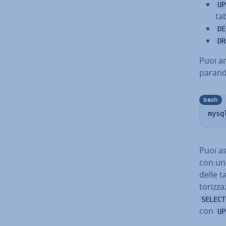
UP
tab
DE
DR
Puoi an
pa­ran­
bash
mysq
Puoi a
con un
delle t
to­riz­z
SELECT
con
UP