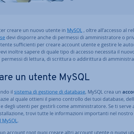
ter creare un nuovo utente in
MySQL
, oltre all’accesso al re
se
devi disporre anche di permessi di am­mi­ni­stra­to­re o priv
­ten­te suf­fi­cien­ti per creare account utente e gestire le au­to­r
 Devi inoltre sapere di quale tipo di accesso necessita il nuov
permessi di lettura, di scrittura o ad­di­rit­tu­ra di am­mi­ni­stra­
are un utente MySQL
an­do il
sistema di gestione di database
, MySQL crea un
acco
azie al quale ottieni il pieno controllo dei tuoi database, del
 e degli utenti per gestirli come am­mi­ni­stra­to­re. Se ti serve
­stal­la­zio­ne, trovi tutte le in­for­ma­zio­ni im­por­tan­ti nel nostro
al MySQL
.
tuo account root puoi creare altri account utente o nuovi ut