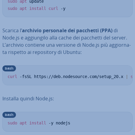
sudo
apt
sudo
apt
install
curl
 -y
Scarica l’
archivio personale dei pacchetti (PPA)
di
Node.js e ag­giun­gi­lo alla cache dei pacchetti del server.
L’archivio contiene una versione di Node.js più ag­gior­na­
ta rispetto ai re­po­si­to­ry di Ubuntu:
bash
curl
 -fsSL https://deb.nodesource.com/setup_20.x 
|
s
Installa quindi Node.js:
bash
sudo
apt
install
 -y nodejs