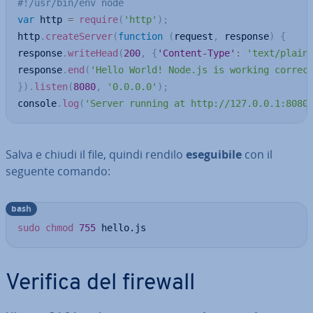
#!/usr/bin/env node
var
 http 
=
require
(
'http'
)
;
http
.
createServer
(
function
(
request
,
 response
)
{
response
.
writeHead
(
200
,
{
'Content-Type'
:
'text/plain
response
.
end
(
'Hello World! Node.js is working correc
}
)
.
listen
(
8080
,
'0.0.0.0'
)
;
console
.
log
(
'Server running at http://127.0.0.1:8080
Salva e chiudi il file, quindi rendilo
ese­gui­bi­le
con il
seguente comando:
bash
sudo
chmod
755
 hello.js
Verifica del firewall