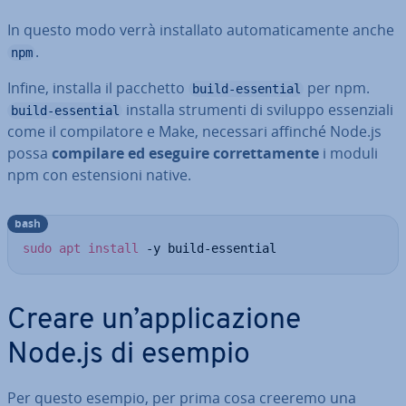
In questo modo verrà in­stal­la­to au­to­ma­ti­ca­men­te anche
.
npm
Infine, installa il pacchetto
per npm.
build-essential
installa strumenti di sviluppo es­sen­zia­li
build-essential
come il com­pi­la­to­re e Make, necessari affinché Node.js
possa
compilare ed eseguire cor­ret­ta­men­te
i moduli
npm con esten­sio­ni native.
bash
sudo
apt
install
 -y build-essential
Creare un’ap­pli­ca­zio­ne
Node.js di esempio
Per questo esempio, per prima cosa creeremo una