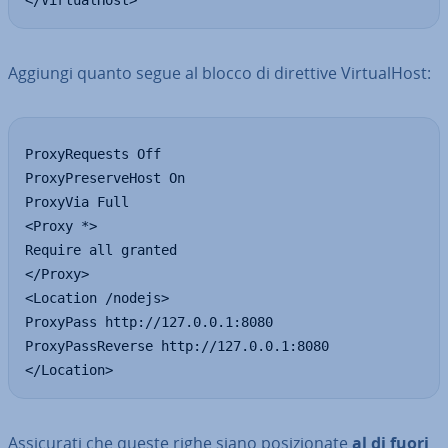
</VirtualHost>
Aggiungi quanto segue al blocco di direttive Vir­tua­lHo­st:
ProxyRequests Off

ProxyPreserveHost On

ProxyVia Full

<Proxy *>

Require all granted

</Proxy>

<Location /nodejs>

ProxyPass http://127.0.0.1:8080

ProxyPassReverse http://127.0.0.1:8080

</Location>
As­si­cu­ra­ti che queste righe siano po­si­zio­na­te
al di fuori