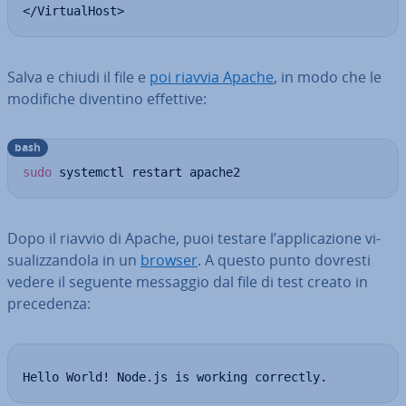
</VirtualHost>
Salva e chiudi il file e
poi riavvia Apache
, in modo che le
modifiche diventino effettive:
bash
sudo
 systemctl restart apache2
Dopo il riavvio di Apache, puoi testare l’ap­pli­ca­zio­ne vi­
sua­liz­zan­do­la in un
browser
. A questo punto dovresti
vedere il seguente messaggio dal file di test creato in
pre­ce­den­za:
Hello World! Node.js is working correctly.