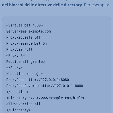
dei blocchi delle direttive delle directory
. Per esempio:
<VirtualHost *:80>

ServerName example.com

ProxyRequests Off

ProxyPreserveHost On

ProxyVia Full

<Proxy *>

Require all granted

</Proxy>

<Location /nodejs>

ProxyPass http://127.0.0.1:8080

ProxyPassReverse http://127.0.0.1:8080

</Location>

<Directory "/var/www/example.com/html">

AllowOverride All

</Directory>
