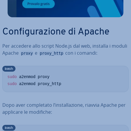
Con­fi­gu­ra­zio­ne di Apache
Per accedere allo script Node.js dal web, installa i moduli
Apache
e
con i comandi:
proxy
proxy_http
bash
sudo
sudo
 a2enmod proxy_http
Dopo aver com­ple­ta­to l’in­stal­la­zio­ne, riavvia Apache per
applicare le modifiche:
bash