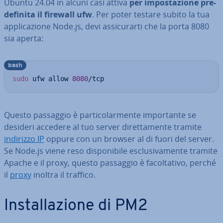
Ubuntu 24.04 in alcuni casi attiva
per im­po­sta­zio­ne pre­
de­fi­ni­ta il firewall ufw
. Per poter testare subito la tua
ap­pli­ca­zio­ne Node.js, devi as­si­cu­rar­ti che la porta 8080
sia aperta:
bash
sudo
 ufw allow 
8080
/tcp
Questo passaggio è par­ti­co­lar­men­te im­por­tan­te se
desideri accedere al tuo server di­ret­ta­men­te tramite
indirizzo IP
oppure con un browser al di fuori del server.
Se Node.js viene reso di­spo­ni­bi­le esclu­si­va­men­te tramite
Apache e il proxy, questo passaggio è fa­col­ta­ti­vo, perché
il
proxy
inoltra il traffico.
In­stal­la­zio­ne di PM2