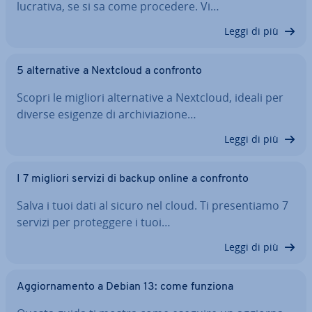
lucrativa, se si sa come procedere. Vi…
Leggi di più
5 al­ter­na­ti­ve a Nextcloud a confronto
Scopri le migliori al­ter­na­ti­ve a Nextcloud, ideali per
diverse esigenze di ar­chi­via­zio­ne…
Leggi di più
I 7 migliori servizi di backup online a confronto
Salva i tuoi dati al sicuro nel cloud. Ti pre­sen­tia­mo 7
servizi per pro­teg­ge­re i tuoi…
Leggi di più
Ag­gior­na­men­to a Debian 13: come funziona