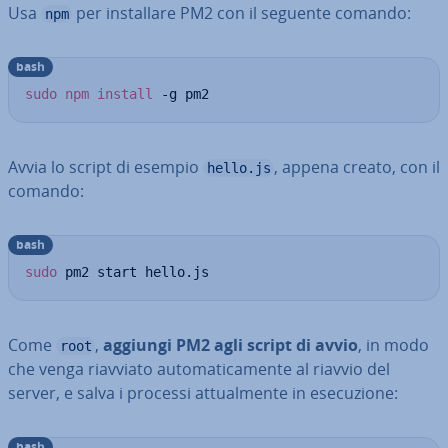
Usa
per in­stal­la­re PM2 con il seguente comando:
npm
bash
sudo
npm
install
 -g pm2
Avvia lo script di esempio
, appena creato, con il
hello.js
comando:
bash
sudo
 pm2 start hello.js
Come
,
aggiungi PM2 agli script di avvio
, in modo
root
che venga riavviato au­to­ma­ti­ca­men­te al riavvio del
server, e salva i processi at­tual­men­te in ese­cu­zio­ne:
bash