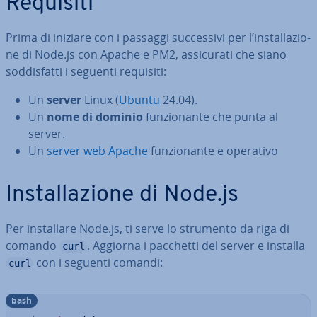
Requisiti
Prima di iniziare con i passaggi suc­ces­si­vi per l’in­stal­la­zio­
ne di Node.js con Apache e PM2, as­si­cu­ra­ti che siano
sod­di­sfat­ti i seguenti requisiti:
Un
server
Linux (
Ubuntu
24.04).
Un
nome di dominio
fun­zio­nan­te che punta al
server.
Un
server web Apache
fun­zio­nan­te e operativo
In­stal­la­zio­ne di Node.js
Per in­stal­la­re Node.js, ti serve lo strumento da riga di
comando
. Aggiorna i pacchetti del server e installa
curl
con i seguenti comandi:
curl
bash