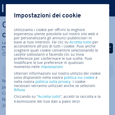
Digital Guide
Impostazioni dei cookie
Vai al contenuto prin­ci­pa­le
Con­fi­gu­ra­re un’app Node.js
Utilizziamo i cookie per offrirti la migliore
con Apache su Ubuntu 24.04
esperienza utente possibile sul nostro sito web e
per personalizzare gli annunci pubblicitari in
base ai tuoi interessi. Fai clic su
Accetta tutto
per
La redazione di IONOS
acconsentire all'uso di tutti i cookie. Puoi anche
Condividi via Facebook
Condividi via Twitter
Condividi via Li
27 gen 2026
scegliere quali cookie consentire selezionando le
5 mins
caselle sottostanti e facendo clic su Invia
preferenze per confermare le tue scelte. Puoi
modificare le tue preferenze in qualsiasi
momento nelle
impostazioni
.
Indice
Ulteriori informazioni sul nostro utilizzo dei cookie
sono disponibili nella nostra
politica sui cookie
e
Node.js è un ambiente di runtime Ja­va­Script che ti
nella nostra
politica sulla privacy
. I cookie
necessari verranno utilizzati anche se selezioni
permette di creare fa­cil­men­te ap­pli­ca­zio­ni lato server.
Rifiuta
.
Con il
gestore di processi PM2
puoi con­fi­gu­ra­re un’app
Cliccando su "
Accetta tutto
", accetti la raccolta e la
Node.js che viene eseguita come servizio su Ubuntu
trasmissione dei tuoi dati a paesi terzi.
24.04.