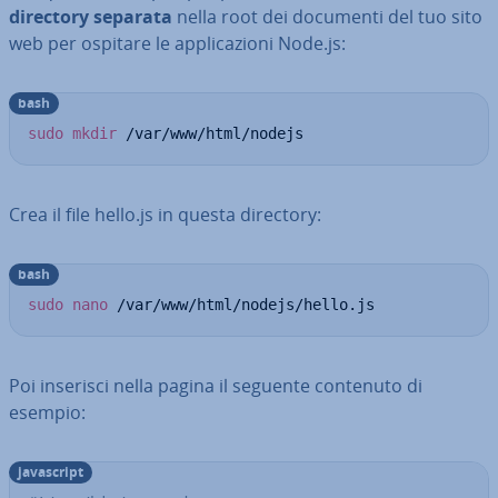
directory separata
nella root dei documenti del tuo sito
web per ospitare le ap­pli­ca­zio­ni Node.js:
bash
sudo
mkdir
 /var/www/html/nodejs
Crea il file hello.js in questa directory:
bash
sudo
nano
 /var/www/html/nodejs/hello.js
Poi inserisci nella pagina il seguente contenuto di
esempio:
ja­va­script