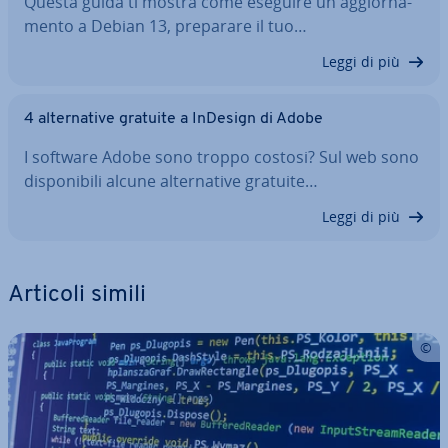
Questa guida ti mostra come eseguire un ag­gior­na­
men­to a Debian 13, preparare il tuo…
Leggi di più
4 al­ter­na­ti­ve gratuite a InDesign di Adobe
I software Adobe sono troppo costosi? Sul web sono
di­spo­ni­bi­li alcune al­ter­na­ti­ve gratuite…
Leggi di più
Articoli simili