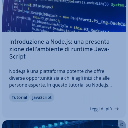
In­tro­du­zio­ne a Node.js: una pre­sen­ta­
zio­ne dell’ambiente di runtime Ja­va­
Script
Node.js è una piat­ta­for­ma potente che offre
diverse op­por­tu­ni­tà sia a chi è agli inizi che alle
persone esperte. In questo tutorial su Node.js
scoprirai come funziona l’ambiente di runtime,
Tutorial
Ja­va­Script
come in­stal­la­re Node.js e creare i primi esempi
“Hello-World”. Inoltre, ti spie­ghe­re­mo la…
Leggi di più