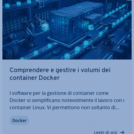
Com­pren­de­re e gestire i volumi dei
container Docker
I software per la gestione di container come
Docker vi sem­pli­fi­ca­no no­te­vol­men­te il lavoro con i
container Linux. Vi per­met­to­no non soltanto di
scambiare dati tra container, ma anche di salvare
Docker
dati pro­ve­nien­ti da altri container. Oltre a una pa­
no­ra­mi­ca sul file system di Docker,…
Leggi di più