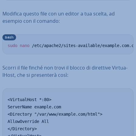
Modifica questo file con un editor a tua scelta, ad
esempio con il comando:
bash
sudo
nano
 /etc/apache2/sites-available/example.com.c
Scorri il file finché non trovi il blocco di direttive Vir­tua­
lHo­st, che si pre­sen­te­rà così:
<VirtualHost *:80>

ServerName example.com

<Directory "/var/www/example.com/html">

AllowOverride All

</Directory>
