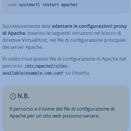
sudo
 systemctl restart apache2
Suc­ces­si­va­men­te devi
adattare le con­fi­gu­ra­zio­ni proxy
di Apache
. Inserisci le seguenti istru­zio­ni nel blocco di
direttive Vir­tua­lHo­st, nel file di con­fi­gu­ra­zio­ne prin­ci­pa­le
del server Apache.
Di solito trovi questo file di con­fi­gu­ra­zio­ne di Apache nel
percorso
/etc/apache2/sites-
su Ubuntu.
available/example.com.conf
N.B.
Il percorso e il nome del file di con­fi­gu­ra­zio­ne di
Apache per un sito web possono variare.