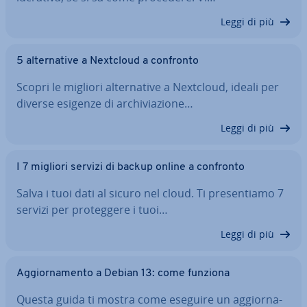
Leggi di più
5 al­ter­na­ti­ve a Nextcloud a confronto
Scopri le migliori al­ter­na­ti­ve a Nextcloud, ideali per
diverse esigenze di ar­chi­via­zio­ne…
Leggi di più
I 7 migliori servizi di backup online a confronto
Salva i tuoi dati al sicuro nel cloud. Ti pre­sen­tia­mo 7
servizi per pro­teg­ge­re i tuoi…
Leggi di più
Ag­gior­na­men­to a Debian 13: come funziona
Questa guida ti mostra come eseguire un ag­gior­na­