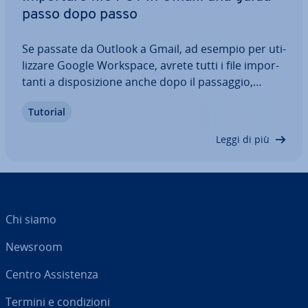
passo dopo passo
Se passate da Outlook a Gmail, ad esempio per uti­
liz­za­re Google Workspace, avrete tutti i file im­por­
tan­ti a di­spo­si­zio­ne anche dopo il passaggio,
grazie a un pratico strumento di Google. Al
Tutorial
riguardo è utile un archivio PST, che salva tutti i
dati di Outlook in una cartella. Nella…
Leggi di più
Chi siamo
Newsroom
Centro As­si­sten­za
Termini e con­di­zio­ni