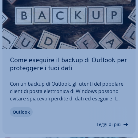
Come eseguire il backup di Outlook per
pro­teg­ge­re i tuoi dati
Con un backup di Outlook, gli utenti del popolare
client di posta elet­tro­ni­ca di Windows possono
evitare spia­ce­vo­li perdite di dati ed eseguire il
backup dei dati im­por­tan­ti su di­spo­si­ti­vi di loro
Outlook
scelta. Creare ed esportare un backup dei dati di
Outlook sotto forma di file PST è…
Leggi di più