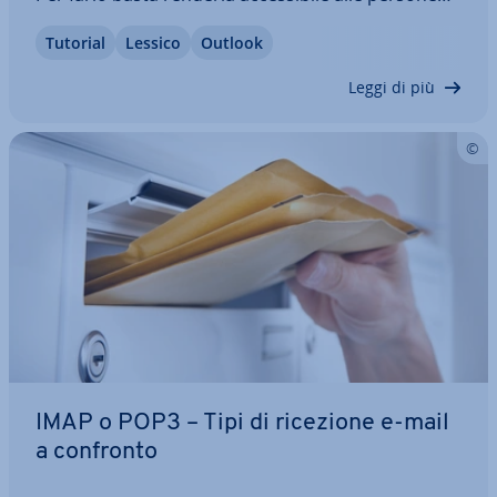
de­si­de­ra­te. Gli utenti se­le­zio­na­ti possono quindi
Tutorial
Lessico
Outlook
ag­giun­ge­re la casella di posta al proprio account
Outlook per gestire il…
Leggi di più
IMAP o POP3 – Tipi di ricezione e-mail
a confronto