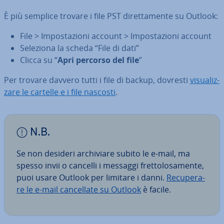
È più semplice trovare i file PST di­ret­ta­men­te su Outlook:
File > Im­po­sta­zio­ni account > Im­po­sta­zio­ni account
Seleziona la scheda “File di dati”
Clicca su “
Apri percorso del file
”
Per trovare davvero tutti i file di backup, dovresti
vi­sua­liz­
za­re le cartelle e i file nascosti
.
N.B.
Se non desideri ar­chi­via­re subito le e-mail, ma
spesso invii o cancelli i messaggi fret­to­lo­sa­men­te,
puoi usare Outlook per limitare i danni.
Re­cu­pe­ra­
re le e-mail can­cel­la­te su Outlook
è facile.