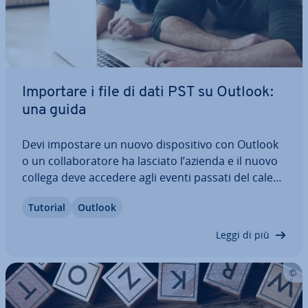
Importare i file di dati PST su Outlook:
una guida
Devi impostare un nuovo di­spo­si­ti­vo con Outlook
o un col­la­bo­ra­to­re ha lasciato l’azienda e il nuovo
collega deve accedere agli eventi passati del ca­len­
da­rio? Col­le­gan­do queste in­for­ma­zio­ni di­ret­ta­
Tutorial
Outlook
men­te a Outlook e im­por­tan­do­le come archivio di
Outlook ri­spar­mie­rai tempo ed…
Leggi di più