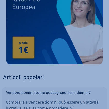
Articoli popolari
Vendere domini: come gua­da­gna­re con i domini?
Comprare e vendere domini può essere un'at­ti­vi­tà
lucrativa, se si sa come procedere. Vi…