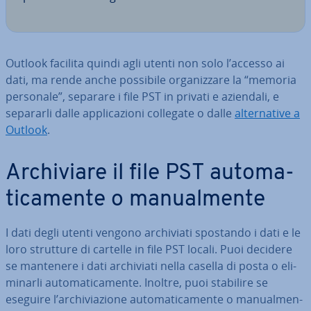
Outlook facilita quindi agli utenti non solo l’accesso ai
dati, ma rende anche possibile or­ga­niz­za­re la “memoria
personale”, separare i file PST in privati e aziendali, e
separarli dalle ap­pli­ca­zio­ni collegate o dalle
al­ter­na­ti­ve a
Outlook
.
Ar­chi­via­re il file PST au­to­ma­
ti­ca­men­te o ma­nual­men­te
I dati degli utenti vengono ar­chi­via­ti spostando i dati e le
loro strutture di cartelle in file PST locali. Puoi decidere
se mantenere i dati ar­chi­via­ti nella casella di posta o eli­
mi­nar­li au­to­ma­ti­ca­men­te. Inoltre, puoi stabilire se
eseguire l’ar­chi­via­zio­ne au­to­ma­ti­ca­men­te o ma­nual­men­