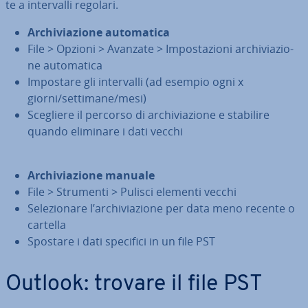
te a in­ter­val­li regolari.
Ar­chi­via­zio­ne au­to­ma­ti­ca
File > Opzioni > Avanzate > Im­po­sta­zio­ni ar­chi­via­zio­
ne au­to­ma­ti­ca
Impostare gli in­ter­val­li (ad esempio ogni x
giorni/settimane/mesi)
Scegliere il percorso di ar­chi­via­zio­ne e stabilire
quando eliminare i dati vecchi
Ar­chi­via­zio­ne manuale
File > Strumenti > Pulisci elementi vecchi
Se­le­zio­na­re l’ar­chi­via­zio­ne per data meno recente o
cartella
Spostare i dati specifici in un file PST
Outlook: trovare il file PST