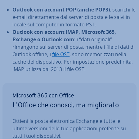
Outlook con account POP (anche POP3)
: scarichi le
e-mail di­ret­ta­men­te dal server di posta e le salvi in
locale sul computer in formato PST.
Outlook con account IMAP, Microsoft 365,
Exchange o Outlook.com
: i “dati originali”
rimangono sul server di posta, mentre i file di dati di
Outlook offline, i
file OST
, sono me­mo­riz­za­ti nella
cache del di­spo­si­ti­vo. Per im­po­sta­zio­ne pre­de­fi­ni­ta,
IMAP utilizza dal 2013 il file OST.
Microsoft 365 con Office
L'Office che conosci, ma mi­glio­ra­to
Ottieni la posta elet­tro­ni­ca Exchange e tutte le
ultime versioni delle tue ap­pli­ca­zio­ni preferite su
tutti i tuoi di­spo­si­ti­vi.