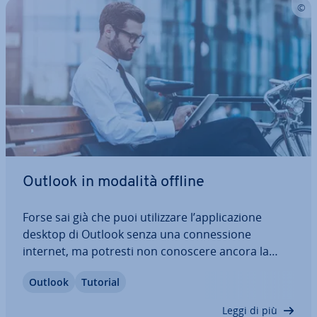
Outlook in modalità offline
Forse sai già che puoi uti­liz­za­re l’ap­pli­ca­zio­ne
desktop di Outlook senza una con­nes­sio­ne
internet, ma potresti non conoscere ancora la
modalità offline di Outlook. In questo articolo ti
Outlook
Tutorial
spie­ghia­mo tutti i passaggi per attivarla o di­sat­ti­
var­la. Scopri come togliere la modalità…
Leggi di più