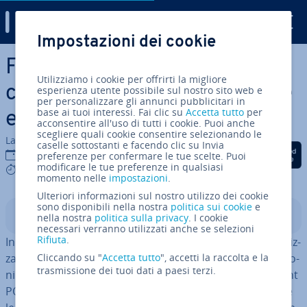
Digital Guide
Impostazioni dei cookie
Vai al contenuto prin­ci­pa­le
File PST in Outlook: che
Utilizziamo i cookie per offrirti la migliore
cos’è? Si­gni­fi­ca­to, ubi­ca­zio­ne
esperienza utente possibile sul nostro sito web e
per personalizzare gli annunci pubblicitari in
base ai tuoi interessi. Fai clic su
Accetta tutto
per
e ar­chi­via­zio­ne
acconsentire all'uso di tutti i cookie. Puoi anche
scegliere quali cookie consentire selezionando le
La redazione di IONOS
caselle sottostanti e facendo clic su Invia
Condividi via Facebook
Condividi via Twitter
Condividi via Li
20 apr 2026
preferenze per confermare le tue scelte. Puoi
modificare le tue preferenze in qualsiasi
5 mins
momento nelle
impostazioni
.
Ulteriori informazioni sul nostro utilizzo dei cookie
sono disponibili nella nostra
politica sui cookie
e
Indice
nella nostra
politica sulla privacy
. I cookie
necessari verranno utilizzati anche se selezioni
Rifiuta
.
In un file PST (Personal Storage Table) vengono me­mo­riz­
za­ti in locale e-mail, contatti, calendari e altre in­for­ma­zio­
Cliccando su "
Accetta tutto
", accetti la raccolta e la
trasmissione dei tuoi dati a paesi terzi.
ni. Serve prin­ci­pal­men­te come file di backup per account
POP o per l’ar­chi­via­zio­ne quando si desidera al­leg­ge­ri­re