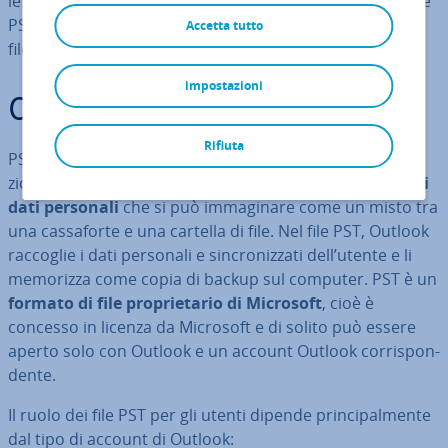
le caselle di posta. Ti mo­stre­re­mo come fun­zio­na­no i file
PST, dove sono me­mo­riz­za­ti e come si dif­fe­ren­zia­no dai
Accetta tutto
file OST.
impostazioni
Cos’è un file PST?
Rifiuta
PST sta per
Personal Storage Table
(tabella di ar­chi­via­
zio­ne personale). Un file PST è quindi
un con­te­ni­to­re di
dati personali
che si può im­ma­gi­na­re come un misto tra
una cas­sa­for­te e una cartella di file. Nel file PST, Outlook
raccoglie i dati personali e sin­cro­niz­za­ti dell’utente e li
memorizza come copia di backup sul computer. PST è un
formato di file pro­prie­ta­rio di Microsoft
, cioè è
concesso in licenza da Microsoft e di solito può essere
aperto solo con Outlook e un account Outlook cor­ri­spon­
den­te.
Il ruolo dei file PST per gli utenti dipende prin­ci­pal­men­te
dal tipo di account di Outlook: