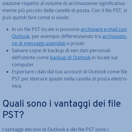
via­zio­ne rispetto al volume di ar­chi­via­zio­ne si­gni­fi­ca­ti­va­
men­te più piccolo delle caselle di posta. Con il file PST, si
può quindi fare come si vuole:
In un file PST locale si possono
ar­chi­via­re e-mail con
Outlook
, per esempio dif­fe­ren­zian­do tra
ar­chi­via­zio­
ne di messaggi aziendali
e privati
Salvare copie di backup di vari dati personali
dell’utente come
backup di Outlook
in locale sul
computer
Esportare i dati dal tuo account di Outlook come file
PST per liberare spazio nella casella di posta elet­tro­
ni­ca.
Quali sono i vantaggi dei file
PST?
I vantaggi decisivi di Outlook e dei file PST sono i