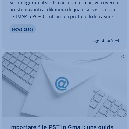
Se con­fi­gu­ra­te il vostro account e-mail, vi troverete
presto davanti al dilemma di quale server uti­liz­za­
re: IMAP o POP3. Entrambi i pro­to­col­li di tra­smis­
sio­ne vi aiutano a ricevere i vostri messaggi di
New­slet­ter
posta elet­tro­ni­ca. Ma quali sono le dif­fe­ren­ze tra
IMAP e POP3? E quando…
Leggi di più
Importare file PST in Gmail: una guida