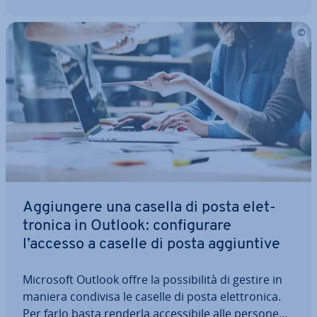
Ag­giun­ge­re una casella di posta elet­
tro­ni­ca in Outlook: con­fi­gu­ra­re
l’accesso a caselle di posta ag­giun­ti­ve
Microsoft Outlook offre la pos­si­bi­li­tà di gestire in
maniera condivisa le caselle di posta elet­tro­ni­ca.
Per farlo basta renderla ac­ces­si­bi­le alle persone