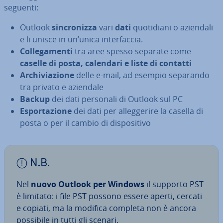
seguenti:
Outlook
sin­cro­niz­za
vari
dati
quo­ti­dia­ni o aziendali
e li unisce in un’unica in­ter­fac­cia.
Col­le­ga­men­ti
tra aree spesso separate come
caselle di posta, calendari e liste di contatti
Ar­chi­via­zio­ne
delle e-mail, ad esempio separando
tra privato e aziendale
Backup
dei dati personali di Outlook sul PC
Espor­ta­zio­ne
dei dati per al­leg­ge­ri­re la casella di
posta o per il cambio di di­spo­si­ti­vo
N.B.
Nel
nuovo Outlook per Windows
il supporto PST
è limitato: i file PST possono essere aperti, cercati
e copiati, ma la modifica completa non è ancora
possibile in tutti gli scenari.