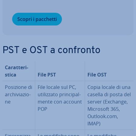
Scopri i pacchetti
PST e OST a confronto
Ca­rat­te­ri­
sti­ca
File PST
File OST
Posizione di
File locale sul PC,
Copia locale di una
ar­chi­via­zio­
uti­liz­za­to prin­ci­pal­
casella di posta del
ne
men­te con account
server (Exchange,
POP
Microsoft 365,
Outlook.com,
IMAP)