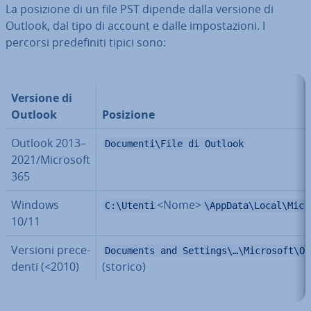
La posizione di un file PST dipende dalla versione di
Outlook, dal tipo di account e dalle im­po­sta­zio­ni. I
percorsi pre­de­fi­ni­ti tipici sono:
Versione di
Outlook
Posizione
Outlook 2013–
Documenti\File di Outlook
2021/Microsoft
365
Windows
<Nome>
C:\Utenti
\AppData\Local\Micr
10/11
Versioni pre­ce­
Documents and Settings\…\Microsoft\Ou
den­ti (<2010)
(storico)