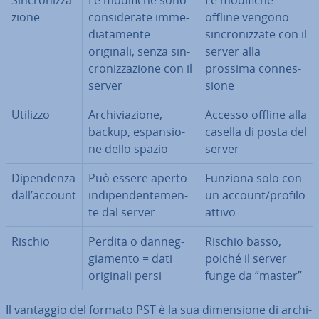
Sin­cro­niz­za­
Le modifiche sono
Le modifiche
zio­ne
con­si­de­ra­te im­me­
offline vengono
dia­ta­men­te
sin­cro­niz­za­te con il
originali, senza sin­
server alla
cro­niz­za­zio­ne con il
prossima con­nes­
server
sio­ne
Utilizzo
Ar­chi­via­zio­ne,
Accesso offline alla
backup, espan­sio­
casella di posta del
ne dello spazio
server
Di­pen­den­za
Può essere aperto
Funziona solo con
dall’account
in­di­pen­den­te­men­
un account/profilo
te dal server
attivo
Rischio
Perdita o dan­neg­
Rischio basso,
gia­men­to = dati
poiché il server
originali persi
funge da “master”
Il vantaggio del formato PST è la sua di­men­sio­ne di ar­chi­