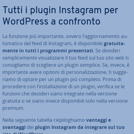
Tutti i plugin Instagram per
WordPress a confronto
La funzione più im­por­tan­te, ovvero l’ag­gior­na­men­to au­
to­ma­ti­co del feed di Instagram, è di­spo­ni­bi­le
gra­tui­ta­
men­te in tutti i programmi pre­sen­ta­ti
. Se desideri
sem­pli­ce­men­te vi­sua­liz­za­re il tuo feed sul tuo sito web ti
con­si­glia­mo di scegliere un plugin semplice. Se, invece, è
im­por­tan­te avere opzioni di per­so­na­liz­za­zio­ne, ti sug­ge­
ria­mo di optare per un plugin più completo. Prima di
procedere con l’in­stal­la­zio­ne di un plugin, verifica se le
funzioni che desideri siano integrate nella versione
gratuita o se siano invece di­spo­ni­bi­li solo nella versione
premium.
Nella seguente tabella rie­pi­lo­ghia­mo
vantaggi e
svantaggi
dei
plugin Instagram da integrare sul tuo