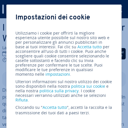
Digital Guide
Impostazioni dei cookie
Vai al contenuto prin­ci­pa­le
I migliori plugin Instagram per
Utilizziamo i cookie per offrirti la migliore
WordPress a confronto
esperienza utente possibile sul nostro sito web e
per personalizzare gli annunci pubblicitari in
base ai tuoi interessi. Fai clic su
Accetta tutto
per
La redazione di IONOS
acconsentire all'uso di tutti i cookie. Puoi anche
Condividi via Facebook
Condividi via Twitter
Condividi via Li
03 dic 2025
scegliere quali cookie consentire selezionando le
9 mins
caselle sottostanti e facendo clic su Invia
preferenze per confermare le tue scelte. Puoi
modificare le tue preferenze in qualsiasi
momento nelle
impostazioni
.
Indice
Ulteriori informazioni sul nostro utilizzo dei cookie
sono disponibili nella nostra
politica sui cookie
e
Diversi plugin Instagram per­met­to­no di integrare con
nella nostra
politica sulla privacy
. I cookie
necessari verranno utilizzati anche se selezioni
pochi clic il feed del social network nel proprio sito WP. In
Rifiuta
.
questo modo è possibile va­lo­riz­za­re il sito web con i post
Cliccando su "
Accetta tutto
", accetti la raccolta e la
di Instagram senza creare doppi contenuti; inoltre, i vi­si­
trasmissione dei tuoi dati a paesi terzi.
ta­to­ri e le vi­si­ta­tri­ci del sito po­treb­be­ro fa­cil­men­te con­
ver­tir­si in follower di Instagram. Ti pre­sen­tia­mo i migliori