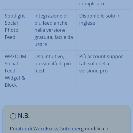
com­pli­ca­to
Spotlight
In­te­gra­zio­ne di
Di­spo­ni­bi­le solo in
Social
più feed anche
inglese
Photo
nella versione
Feed
gratuita, facile da
usare
WPZOOM
Uso intuitivo,
Più account sup­por­
Social
pos­si­bi­li­tà di più
ta­ti solo nella
Feed
feed
versione pro
Widget &
Block
N.B.
L’
editor di WordPress Gutenberg
modifica in