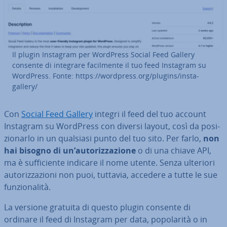
Il plugin Instagram per WordPress Social Feed Gallery
consente di integrare fa­cil­men­te il tuo feed Instagram su
WordPress. Fonte: https://wordpress.org/plugins/insta-
gallery/
Con
Social Feed Gallery
integri il feed del tuo account
Instagram su WordPress con diversi layout, così da po­si­
zio­nar­lo in un qualsiasi punto del tuo sito. Per farlo,
non
hai bisogno di un’au­to­riz­za­zio­ne
o di una chiave API,
ma è suf­fi­cien­te indicare il nome utente. Senza ulteriori
au­to­riz­za­zio­ni non puoi, tuttavia, accedere a tutte le sue
fun­zio­na­li­tà.
La versione gratuita di questo plugin consente di
ordinare il feed di Instagram per data, po­po­la­ri­tà o in