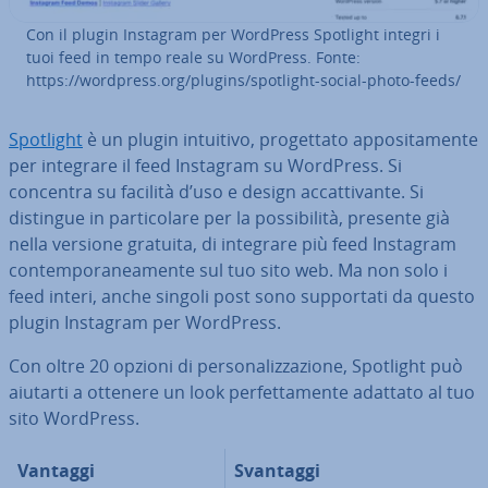
Con il plugin Instagram per WordPress Spotlight integri i
tuoi feed in tempo reale su WordPress. Fonte:
https://wordpress.org/plugins/spotlight-social-photo-feeds/
Spotlight
è un plugin intuitivo, pro­get­ta­to ap­po­si­ta­men­te
per integrare il feed Instagram su WordPress. Si
concentra su facilità d’uso e design ac­cat­ti­van­te. Si
distingue in par­ti­co­la­re per la pos­si­bi­li­tà, presente già
nella versione gratuita, di integrare più feed Instagram
con­tem­po­ra­nea­men­te sul tuo sito web. Ma non solo i
feed interi, anche singoli post sono sup­por­ta­ti da questo
plugin Instagram per WordPress.
Con oltre 20 opzioni di per­so­na­liz­za­zio­ne, Spotlight può
aiutarti a ottenere un look per­fet­ta­men­te adattato al tuo
sito WordPress.
Vantaggi
Svantaggi