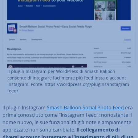
Il plugin Instagram per WordPress di Smash Balloon
consente di integrare fa­cil­men­te più feed Insta e account
Instagram. Fonte: https://wordpress.org/plugins/instagram-
feed/
Il plugin Instagram
Smash Balloon Social Photo Feed
era
prima co­no­sciu­to come “Instagram Feed”; no­no­stan­te il
nome nuovo, le sue fun­zio­na­li­tà già note e am­pia­men­te
ap­prez­za­te non sono cambiate. Il
col­le­ga­men­to di
diversi account Instagram e l’in­se­ri­men­to di più di un