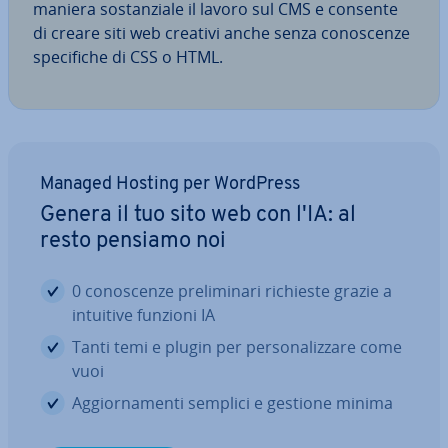
maniera so­stan­zia­le il lavoro sul CMS e consente
di creare siti web creativi anche senza co­no­scen­ze
spe­ci­fi­che di CSS o HTML.
Managed Hosting per WordPress
Genera il tuo sito web con l'IA: al
resto pensiamo noi
0 co­no­scen­ze pre­li­mi­na­ri richieste grazie a
intuitive funzioni IA
Tanti temi e plugin per per­so­na­liz­za­re come
vuoi
Ag­gior­na­men­ti semplici e gestione minima