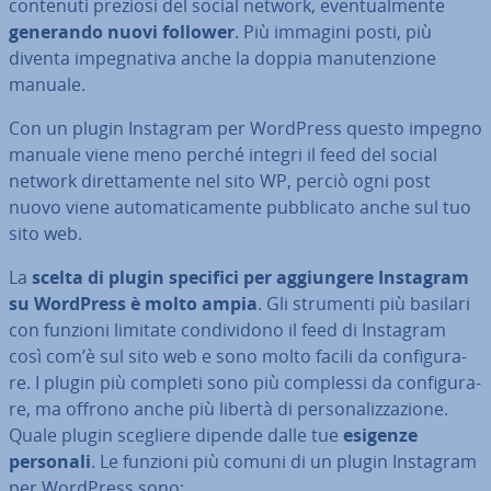
contenuti preziosi del social network, even­tual­men­te
generando nuovi follower
. Più immagini posti, più
diventa im­pe­gna­ti­va anche la doppia ma­nu­ten­zio­ne
manuale.
Con un plugin Instagram per WordPress questo impegno
manuale viene meno perché integri il feed del social
network di­ret­ta­men­te nel sito WP, perciò ogni post
nuovo viene au­to­ma­ti­ca­men­te pub­bli­ca­to anche sul tuo
sito web.
La
scelta di plugin specifici per ag­giun­ge­re Instagram
su WordPress è molto ampia
. Gli strumenti più basilari
con funzioni limitate con­di­vi­do­no il feed di Instagram
così com’è sul sito web e sono molto facili da con­fi­gu­ra­
re. I plugin più completi sono più complessi da con­fi­gu­ra­
re, ma offrono anche più libertà di per­so­na­liz­za­zio­ne.
Quale plugin scegliere dipende dalle tue
esigenze
personali
. Le funzioni più comuni di un plugin Instagram
per WordPress sono: