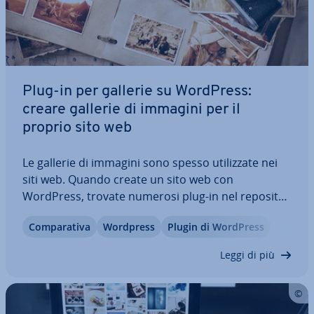
Plug-in per gallerie su WordPress:
creare gallerie di immagini per il
proprio sito web
Le gallerie di immagini sono spesso uti­liz­za­te nei
siti web. Quando create un sito web con
WordPress, trovate numerosi plug-in nel re­po­si­to­
ry del CMS che possono fa­ci­li­tar­vi la con­fi­gu­ra­zio­
Com­pa­ra­ti­va
Wordpress
Plugin di WordPress
ne di una galleria di immagini. Ma cosa distingue i
diversi plug-in e quali sono le…
Leggi di più