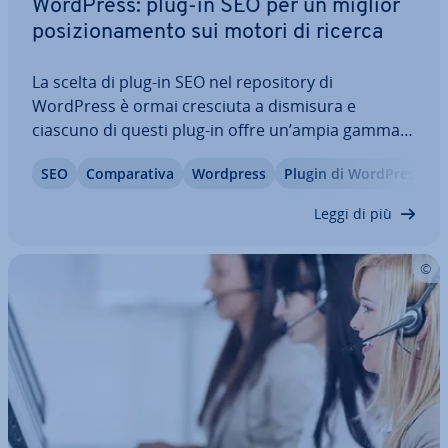
WordPress: plug-in SEO per un miglior
po­si­zio­na­men­to sui motori di ricerca
La scelta di plug-in SEO nel re­po­si­to­ry di
WordPress è ormai cresciuta a dismisura e
ciascuno di questi plug-in offre un’ampia gamma
di funzioni. Ma cosa distingue un buon plug-in SEO
SEO
Com­pa­ra­ti­va
Wordpress
Plugin di WordPress
per WordPress e qual è la soluzione più adatta alle
vostre esigenze? Vi pre­sen­tia­mo tre plug-in…
Leggi di più