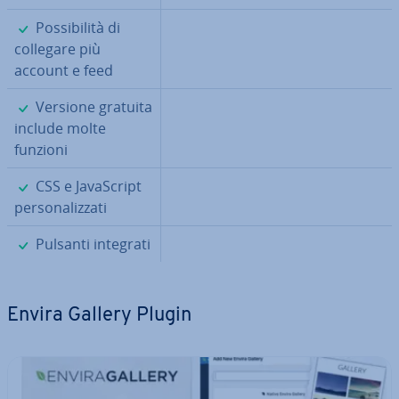
✓
Pos­si­bi­li­tà di
collegare più
account e feed
✓
Versione gratuita
include molte
funzioni
✓
CSS e Ja­va­Script
per­so­na­liz­za­ti
✓
Pulsanti integrati
Envira Gallery Plugin