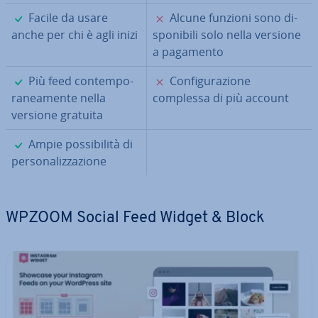
✓
✗
Facile da usare
Alcune funzioni sono di­
anche per chi è agli inizi
spo­ni­bi­li solo nella versione
a pagamento
✓
✗
Più feed con­tem­po­
Con­fi­gu­ra­zio­ne
ra­nea­men­te nella
complessa di più account
versione gratuita
✓
Ampie pos­si­bi­li­tà di
per­so­na­liz­za­zio­ne
WPZOOM Social Feed Widget & Block