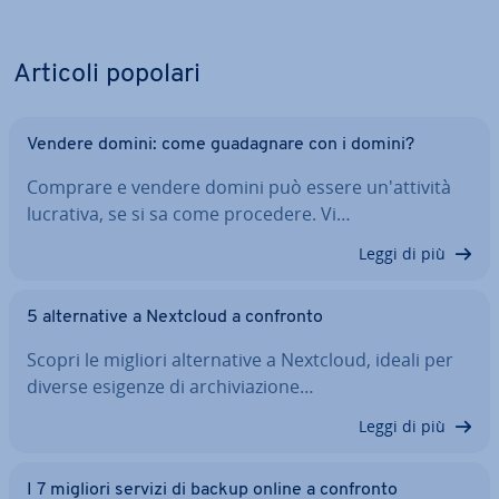
Articoli popolari
Vendere domini: come gua­da­gna­re con i domini?
Comprare e vendere domini può essere un'at­ti­vi­tà
lucrativa, se si sa come procedere. Vi…
Leggi di più
5 al­ter­na­ti­ve a Nextcloud a confronto
Scopri le migliori al­ter­na­ti­ve a Nextcloud, ideali per
diverse esigenze di ar­chi­via­zio­ne…
Leggi di più
I 7 migliori servizi di backup online a confronto