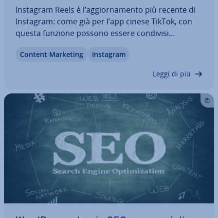
Instagram Reels è l’ag­gior­na­men­to più recente di
Instagram: come già per l’app cinese TikTok, con
questa funzione possono essere condivisi
videoclip brevi, ac­com­pa­gna­ti da un sot­to­fon­do
Content Marketing
Instagram
musicale. Ma che cos’è Instagram Reels e quali dif­
fe­ren­ze presenta rispetto a TikTok? Vi…
Leggi di più