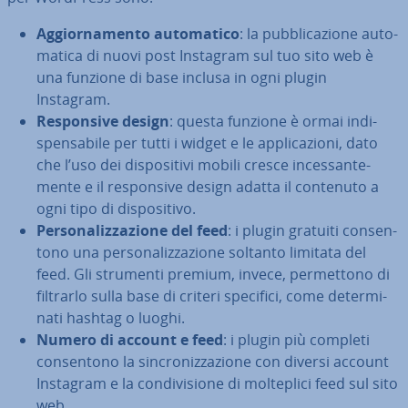
Ag­gior­na­men­to au­to­ma­ti­co
: la pub­bli­ca­zio­ne au­to­
ma­ti­ca di nuovi post Instagram sul tuo sito web è
una funzione di base inclusa in ogni plugin
Instagram.
Re­spon­si­ve design
: questa funzione è ormai in­di­
spen­sa­bi­le per tutti i widget e le ap­pli­ca­zio­ni, dato
che l’uso dei di­spo­si­ti­vi mobili cresce in­ces­san­te­
men­te e il re­spon­si­ve design adatta il contenuto a
ogni tipo di di­spo­si­ti­vo.
Per­so­na­liz­za­zio­ne del feed
: i plugin gratuiti con­sen­
to­no una per­so­na­liz­za­zio­ne soltanto limitata del
feed. Gli strumenti premium, invece, per­met­to­no di
filtrarlo sulla base di criteri specifici, come de­ter­mi­
na­ti hashtag o luoghi.
Numero di account e feed
: i plugin più completi
con­sen­to­no la sin­cro­niz­za­zio­ne con diversi account
Instagram e la con­di­vi­sio­ne di mol­te­pli­ci feed sul sito
web.