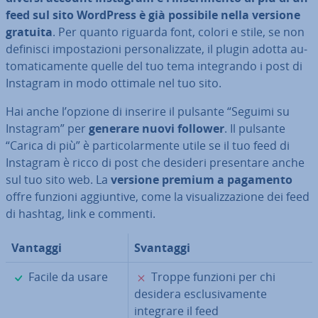
feed sul sito WordPress è già possibile nella versione
gratuita
. Per quanto riguarda font, colori e stile, se non
definisci im­po­sta­zio­ni per­so­na­liz­za­te, il plugin adotta au­
to­ma­ti­ca­men­te quelle del tuo tema in­te­gran­do i post di
Instagram in modo ottimale nel tuo sito.
Hai anche l’opzione di inserire il pulsante “Seguimi su
Instagram” per
generare nuovi follower
. Il pulsante
“Carica di più” è par­ti­co­lar­men­te utile se il tuo feed di
Instagram è ricco di post che desideri pre­sen­ta­re anche
sul tuo sito web. La
versione premium a pagamento
offre funzioni ag­giun­ti­ve, come la vi­sua­liz­za­zio­ne dei feed
di hashtag, link e commenti.
Vantaggi
Svantaggi
✓
✗
Facile da usare
Troppe funzioni per chi
desidera esclu­si­va­men­te
integrare il feed