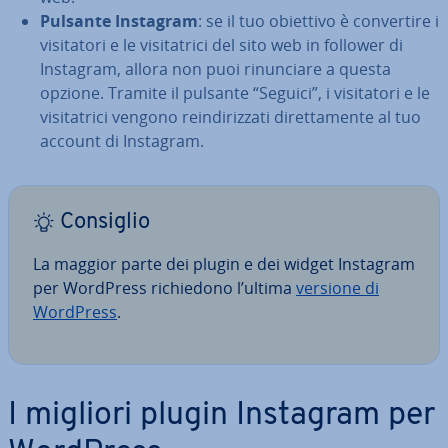
Pulsante Instagram
: se il tuo obiettivo è con­ver­ti­re i
vi­si­ta­to­ri e le vi­si­ta­tri­ci del sito web in follower di
Instagram, allora non puoi ri­nun­cia­re a questa
opzione. Tramite il pulsante “Seguici”, i vi­si­ta­to­ri e le
vi­si­ta­tri­ci vengono rein­di­riz­za­ti di­ret­ta­men­te al tuo
account di Instagram.
Consiglio
La maggior parte dei plugin e dei widget Instagram
per WordPress ri­chie­do­no l’ultima
versione di
WordPress
.
I migliori plugin Instagram per