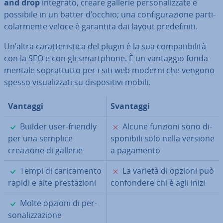
and drop
integrato, creare gallerie per­so­na­liz­za­te è
possibile in un batter d’occhio; una con­fi­gu­ra­zio­ne par­ti­
co­lar­men­te veloce è garantita dai layout pre­de­fi­ni­ti.
Un’altra ca­rat­te­ri­sti­ca del plugin è la sua com­pa­ti­bi­li­tà
con la SEO e con gli smart­pho­ne. È un vantaggio fon­da­
men­ta­le so­prat­tut­to per i siti web moderni che vengono
spesso vi­sua­liz­za­ti su di­spo­si­ti­vi mobili.
Vantaggi
Svantaggi
✓
✗
Builder user-friendly
Alcune funzioni sono di­
per una semplice
spo­ni­bi­li solo nella versione
creazione di gallerie
a pagamento
✓
✗
Tempi di ca­ri­ca­men­to
La varietà di opzioni può
rapidi e alte pre­sta­zio­ni
con­fon­de­re chi è agli inizi
✓
Molte opzioni di per­
so­na­liz­za­zio­ne