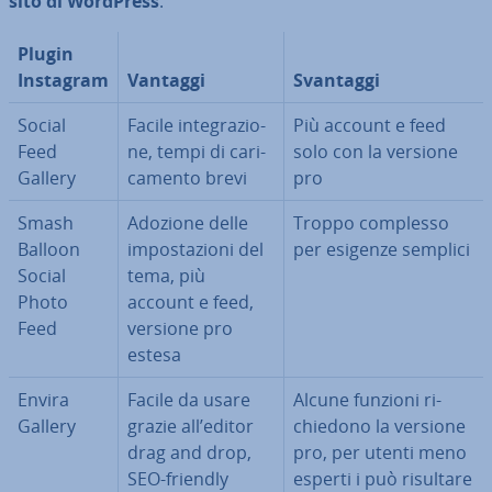
sito di WordPress
.
Plugin
Instagram
Vantaggi
Svantaggi
Social
Facile in­te­gra­zio­
Più account e feed
Feed
ne, tempi di ca­ri­
solo con la versione
Gallery
ca­men­to brevi
pro
Smash
Adozione delle
Troppo complesso
Balloon
im­po­sta­zio­ni del
per esigenze semplici
Social
tema, più
Photo
account e feed,
Feed
versione pro
estesa
Envira
Facile da usare
Alcune funzioni ri­
Gallery
grazie all’editor
chie­do­no la versione
drag and drop,
pro, per utenti meno
SEO-friendly
esperti i può risultare