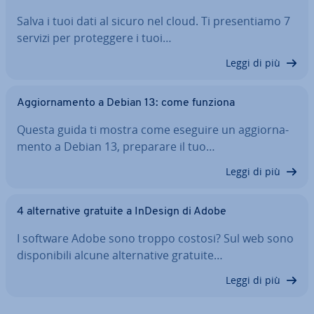
Salva i tuoi dati al sicuro nel cloud. Ti pre­sen­tia­mo 7
servizi per pro­teg­ge­re i tuoi…
Leggi di più
Ag­gior­na­men­to a Debian 13: come funziona
Questa guida ti mostra come eseguire un ag­gior­na­
men­to a Debian 13, preparare il tuo…
Leggi di più
4 al­ter­na­ti­ve gratuite a InDesign di Adobe
I software Adobe sono troppo costosi? Sul web sono
di­spo­ni­bi­li alcune al­ter­na­ti­ve gratuite…
Leggi di più