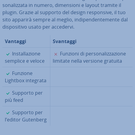
so­na­liz­za­ta in numero, di­men­sio­ni e layout tramite il
plugin. Grazie al supporto del design re­spon­si­ve, il tuo
sito apparirà sempre al meglio, in­di­pen­den­te­men­te dal
di­spo­si­ti­vo usato per accedervi.
Vantaggi
Svantaggi
✓
✗
In­stal­la­zio­ne
Funzioni di per­so­na­liz­za­zio­ne
semplice e veloce
limitate nella versione gratuita
✓
Funzione
Lightbox integrata
✓
Supporto per
più feed
✓
Supporto per
l’editor Gutenberg