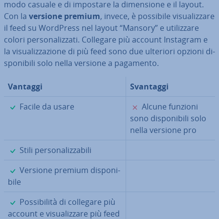
modo casuale e di impostare la di­men­sio­ne e il layout.
Con la
versione premium
, invece, è possibile vi­sua­liz­za­re
il feed su WordPress nel layout “Mansory” e uti­liz­za­re
colori per­so­na­liz­za­ti. Collegare più account Instagram e
la vi­sua­liz­za­zio­ne di più feed sono due ulteriori opzioni di­
spo­ni­bi­li solo nella versione a pagamento.
Vantaggi
Svantaggi
✓
✗
Facile da usare
Alcune funzioni
sono di­spo­ni­bi­li solo
nella versione pro
✓
Stili per­so­na­liz­za­bi­li
✓
Versione premium di­spo­ni­
bi­le
✓
Pos­si­bi­li­tà di collegare più
account e vi­sua­liz­za­re più feed