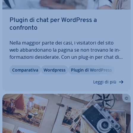
Plugin di chat per WordPress a
confronto
Nella maggior parte dei casi, i vi­si­ta­to­ri del sito
web ab­ban­do­na­no la pagina se non trovano le in­
for­ma­zio­ni de­si­de­ra­te. Con un plug-in per chat di
WordPress, è possibile ri­spon­de­re alle domande
Com­pa­ra­ti­va
Wordpress
Plugin di WordPress
dei vi­si­ta­to­ri in tempo reale, in­cre­men­tan­do il
tasso di con­ver­sio­ne, creando fiducia…
Leggi di più