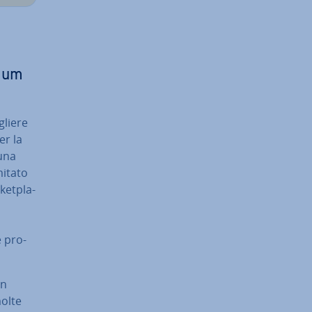
mium
gliere
er la
 una
­ta­to
ket­pla­
 pro­
un
molte