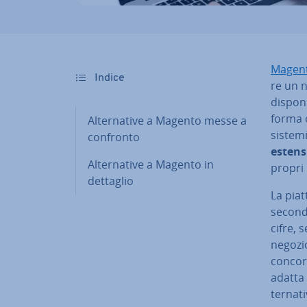
Magen
Indice
re un n
di­spo­
for­ma
Al­ter­na­ti­ve a Magento messe a
sistemi
confronto
esten­s
Al­ter­na­ti­ve a Magento in
propri n
dettaglio
La piat
seconda
cifre, 
negozio
con­cor
adatta 
ter­na­t