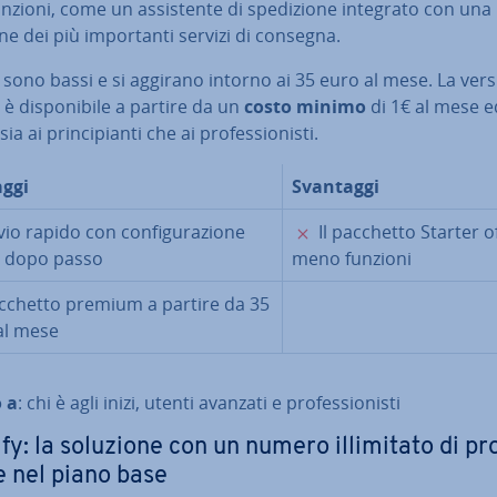
unzioni, come un as­si­sten­te di spe­di­zio­ne integrato con una
ne dei più im­por­tan­ti servizi di consegna.
i sono bassi e si aggirano intorno ai 35 euro al mese. La ver
 è di­spo­ni­bi­le a partire da un
costo minimo
di 1€ al mese e
ia ai prin­ci­pian­ti che ai pro­fes­sio­ni­sti.
ggi
Svantaggi
✓
✗
io rapido con con­fi­gu­ra­zio­ne
Il pacchetto Starter o
 dopo passo
meno funzioni
✓
chetto premium a partire da 35
al mese
 a
: chi è agli inizi, utenti avanzati e pro­fes­sio­ni­sti
fy: la soluzione con un numero il­li­mi­ta­to di pr
 nel piano base