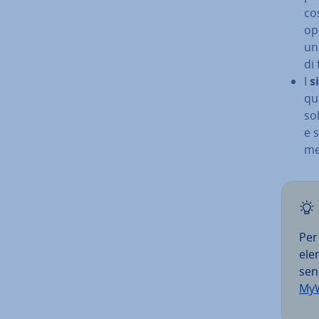
cos
op
un 
di 
I
s
qu
so
e 
met
Per
ele
senz
MyW