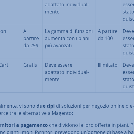
adattato in­di­vi­dual­
esse
men­te
stato
qui­st
ion
A
La gamma di funzioni
A partire
Deve
partire
aumenta con i piani
da 100
esse
da 29$
più avanzati
stato
qui­st
Cart
Gratis
Deve essere
Il­li­mi­ta­to
Deve
adattato in­di­vi­dual­
esse
men­te
stato
qui­st
al­men­te, vi sono
due tipi
di soluzioni per negozio online o e-
e tra le al­ter­na­ti­ve a Magento:
rnitori a pagamento
che dividono la loro offerta in piani. P
in­ci­pian­ti, molti fornitori prevedono un’opzione di base a b