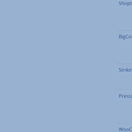
Shopi
Bi­g­C
Stri­ki
Pre­st
Woo­C