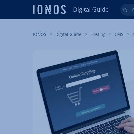
Digital Guide
Cer
Vai al contenuto prin­ci­pa­le
IONOS
Digital Guide
Hosting
CMS