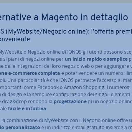
er­na­ti­ve a Magento in dettaglio
 (MyWebsite/Negozio online): l’offerta pre
n­ve­nien­te
 MyWebsite o Negozio online di IONOS gli utenti possono sce
ersi piani di negozi online per
un inizio rapido e semplice
p
e delle in­te­gra­zio­ni del loro negozio web o per ag­giun­ge­re
ione e-commerce
completa
e poter vendere un numero il­li­mi
coli. Una par­ti­co­la­ri­tà è che IONOS permette l’accesso ai mar­
 im­por­tan­ti come Facebook o Amazon Shopping. I numerosi
 di design e la semplice con­fi­gu­ra­zio­ne dei singoli elementi
e drag&drop rendono la
pro­get­ta­zio­ne
di un negozio online
na­le
facile e intuitiva
.
, la com­bi­na­zio­ne di MyWebsite con il Negozio online offre 
 per­so­na­liz­za­to
e un indirizzo e-mail gratuito insieme a 