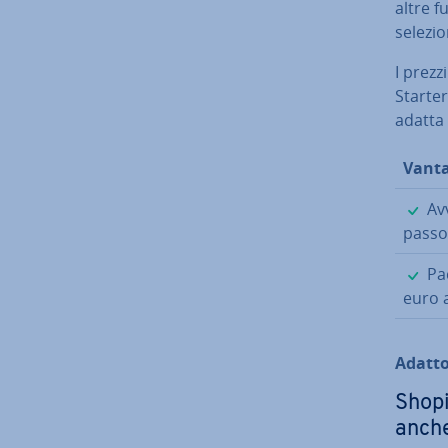
altre f
selezio
I prezz
Starter
adatta s
Vanta
Avv
passo
Pac
euro 
Adatto
Shopi
anche