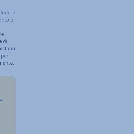
ncludere
conto e
re
e
di
i­sta­no
 per­
­men­te.
ra