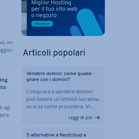
più im­
ag­gior­
Articoli popolari
Vendere domini: come gua­da­
ing
gna­re con i domini?
ito
Comprare e vendere domini
può essere un'at­ti­vi­tà lucrativa,
se si sa come procedere. Vi…
ò ag­
ge­re
Leggi di più
5 al­ter­na­ti­ve a Nextcloud a