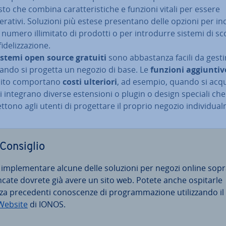
to che combina ca­rat­te­ri­sti­che e funzioni vitali per essere
erativi. Soluzioni più estese pre­sen­ta­no delle opzioni per i
numero il­li­mi­ta­to di prodotti o per in­tro­dur­re sistemi di s
fi­de­liz­za­zio­ne.
istemi open source gratuiti
sono ab­ba­stan­za facili da gesti
ando si progetta un negozio di base. Le
funzioni ag­giun­ti­v
lito com­por­ta­no
costi ulteriori
, ad esempio, quando si ac­qu
si integrano diverse esten­sio­ni o plugin o design speciali che
­to­no agli utenti di pro­get­ta­re il proprio negozio in­di­vi­dual
Consiglio
 im­ple­men­ta­re alcune delle soluzioni per negozi online sop
ncate dovrete già avere un sito web. Potete anche ospitarle
a pre­ce­den­ti co­no­scen­ze di pro­gram­ma­zio­ne uti­liz­zan­do il
ebsite
di IONOS.