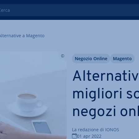
ca
Al­ter­na­ti­ve a Magento
Negozio Online
Magento
Al­ter­na­t
migliori s
negozi on
La redazione di IONOS
01 apr 2022