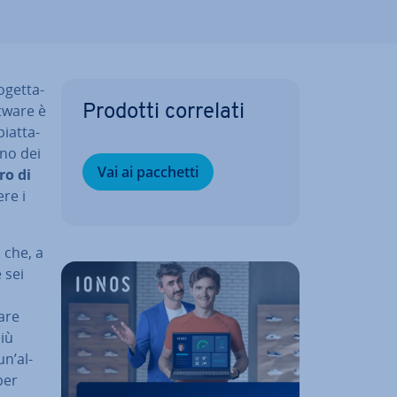
get­ta­
ftware è
Prodotti correlati
iat­ta­
no dei
Vai ai pacchetti
o di
re i
o che, a
 sei
are
più
un’al­
 per