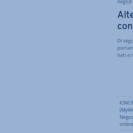
negozi 
Al­
con
Di segu
por­tan­
na­ti a
IONO
(MyWe
Negoz
online