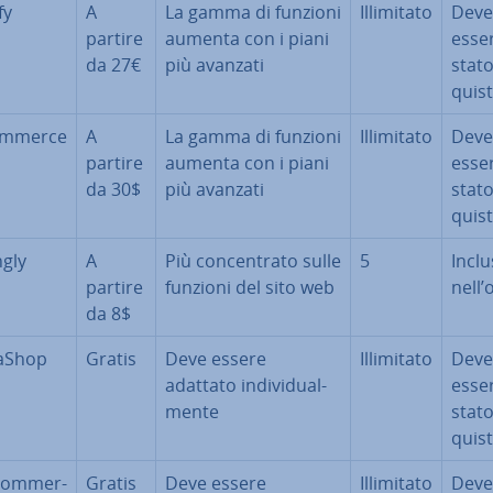
fy
A
La gamma di funzioni
Il­li­mi­ta­to
Deve
partire
aumenta con i piani
esse
da 27€
più avanzati
stato
qui­st
om­mer­ce
A
La gamma di funzioni
Il­li­mi­ta­to
Deve
partire
aumenta con i piani
esse
da 30$
più avanzati
stato
qui­st
n­gly
A
Più con­cen­tra­to sulle
5
Incl
partire
funzioni del sito web
nell’
da 8$
a­Shop
Gratis
Deve essere
Il­li­mi­ta­to
Deve
adattato in­di­vi­dual­
esse
men­te
stato
qui­st
om­mer­
Gratis
Deve essere
Il­li­mi­ta­to
Deve