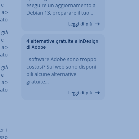
re
eseguire un ag­gior­na­men­to a
 ac­
Debian 13, preparare il tuo…
a­to
Leggi di più
 già
re
4 al­ter­na­ti­ve gratuite a InDesign
 ac­
di Adobe
a­to
I software Adobe sono troppo
costosi? Sul web sono di­spo­ni­
 già
bi­li alcune al­ter­na­ti­ve
re
gratuite…
 ac­
a­to
Leggi di più
er i
asso