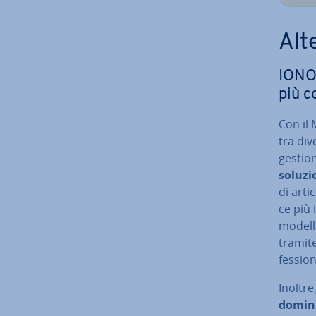
Al­t
IONOS
più co
Con il
tra div
gestion
soluz
di arti
ce più
modelli
tramit
fes­sio­
Inoltre
dominio