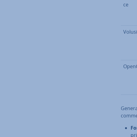
ce
Volus
Open
Ge­ne­r
commerc
Fo
pr