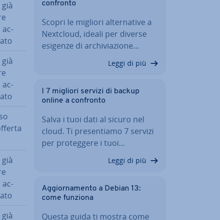
confronto
 già
re
Scopri le migliori al­ter­na­ti­ve a
 ac­
Nextcloud, ideali per diverse
a­to
esigenze di ar­chi­via­zio­ne…
 già
Leggi di più
re
 ac­
I 7 migliori servizi di backup
a­to
online a confronto
uso
Salva i tuoi dati al sicuro nel
offerta
cloud. Ti pre­sen­tia­mo 7 servizi
per pro­teg­ge­re i tuoi…
 già
Leggi di più
re
 ac­
Ag­gior­na­men­to a Debian 13:
a­to
come funziona
 già
Questa guida ti mostra come