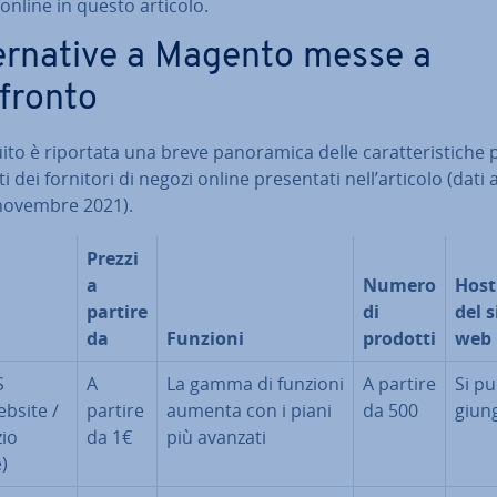
online in questo articolo.
ter­na­ti­ve a Magento messe a
fronto
ito è riportata una breve pa­no­ra­mi­ca delle ca­rat­te­ri­sti­che 
ti dei fornitori di negozi online pre­sen­ta­ti nell’articolo (dati 
 novembre 2021).
Prezzi
a
Numero
Host
partire
di
del s
da
Funzioni
prodotti
web
S
A
La gamma di funzioni
A partire
Si pu
bsite /
partire
aumenta con i piani
da 500
giun­
io
da 1€
più avanzati
)