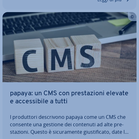
papaya: un CMS con pre­sta­zio­ni elevate
e ac­ces­si­bi­le a tutti
I pro­dut­to­ri de­scri­vo­no papaya come un CMS che
consente una gestione dei contenuti ad alte pre­
sta­zio­ni. Questo è si­cu­ra­men­te giu­sti­fi­ca­to, date le