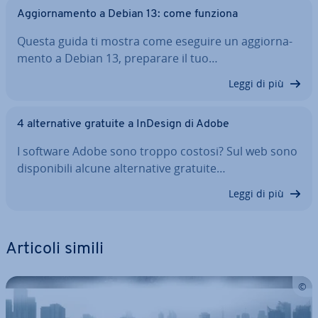
Ag­gior­na­men­to a Debian 13: come funziona
Questa guida ti mostra come eseguire un ag­gior­na­
men­to a Debian 13, preparare il tuo…
Leggi di più
4 al­ter­na­ti­ve gratuite a InDesign di Adobe
I software Adobe sono troppo costosi? Sul web sono
di­spo­ni­bi­li alcune al­ter­na­ti­ve gratuite…
Leggi di più
Articoli simili