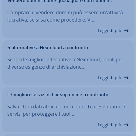
Vendere domini: come gua­da­gna­re con i domini?
Comprare e vendere domini può essere un'at­ti­vi­tà
lucrativa, se si sa come procedere. Vi…
Leggi di più
5 al­ter­na­ti­ve a Nextcloud a confronto
Scopri le migliori al­ter­na­ti­ve a Nextcloud, ideali per
diverse esigenze di ar­chi­via­zio­ne…
Leggi di più
I 7 migliori servizi di backup online a confronto
Salva i tuoi dati al sicuro nel cloud. Ti pre­sen­tia­mo 7
servizi per pro­teg­ge­re i tuoi…
Leggi di più