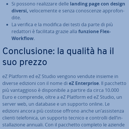
Si possono rea­liz­za­re delle
landing page con design
diversi,
ve­lo­ce­men­te e senza co­no­scen­ze ap­pro­fon­
di­te.
La verifica e la modifica dei testi da parte di più
redattori è fa­ci­li­ta­ta grazie alla
funzione Flex-
Workflow
.
Con­clu­sio­ne: la qualità ha il
suo prezzo
eZ Platform ed eZ Studio vengono vendute insieme in
diverse edizioni con il nome di
eZ En­ter­pri­se
. Il pacchetto
più van­tag­gio­so è di­spo­ni­bi­le a partire da circa 10.000
Euro e comprende, oltre a eZ Platform ed eZ Studio, un
server web, un database e un supporto online. Le
edizioni ancora più costose offrono anche un’as­si­sten­za
clienti te­le­fo­ni­ca, un supporto tecnico e controlli dell’in­
stal­la­zio­ne annuali. Con il pacchetto completo le aziende