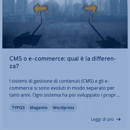
CMS o e-commerce: qual è la dif­fe­ren­
za?
I sistemi di gestione di contenuti (CMS) e gli e-
commerce si sono evoluti in modo separato per
tanti anni. Ogni sistema ha poi svi­lup­pa­to i propri
punti di forza. Quando si parla di “Content
TYPO3
Magento
Wordpress
Commerce” tuttavia si tende a fare ri­fe­ri­men­to a
una serie di aspetti che rendono più…
Leggi di più