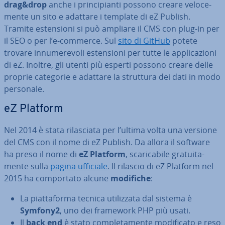
drag&drop
anche i prin­ci­pian­ti possono creare ve­lo­ce­
men­te un sito e adattare i template di eZ Publish.
Tramite esten­sio­ni si può ampliare il CMS con plug-in per
il SEO o per l’e-commerce. Sul
sito di GitHub
potete
trovare in­nu­me­re­vo­li esten­sio­ni per tutte le ap­pli­ca­zio­ni
di eZ. Inoltre, gli utenti più esperti possono creare delle
proprie categorie e adattare la struttura dei dati in modo
personale.
eZ Platform
Nel 2014 è stata ri­la­scia­ta per l’ultima volta una versione
del CMS con il nome di eZ Publish. Da allora il software
ha preso il nome di
eZ Platform
, sca­ri­ca­bi­le gra­tui­ta­
men­te sulla
pagina ufficiale
. Il rilascio di eZ Platform nel
2015 ha com­por­ta­to alcune
modifiche
:
La piat­ta­for­ma tecnica uti­liz­za­ta dal sistema è
Symfony2
, uno dei framework PHP più usati.
Il
back end
è stato com­ple­ta­men­te mo­di­fi­ca­to e reso