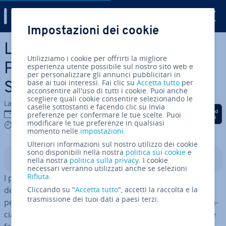
Digital Guide
Impostazioni dei cookie
Vai al contenuto prin­ci­pa­le
Lo sviluppo di un CMS: da eZ
Utilizziamo i cookie per offrirti la migliore
Publish a eZ Platform ed eZ
esperienza utente possibile sul nostro sito web e
per personalizzare gli annunci pubblicitari in
base ai tuoi interessi. Fai clic su
Accetta tutto
per
Studio
acconsentire all'uso di tutti i cookie. Puoi anche
scegliere quali cookie consentire selezionando le
La redazione di IONOS
caselle sottostanti e facendo clic su Invia
Condividi via Facebook
Condividi via Twitter
Condividi via Li
01 ago 2019
preferenze per confermare le tue scelte. Puoi
modificare le tue preferenze in qualsiasi
5 mins
momento nelle
impostazioni
.
Ulteriori informazioni sul nostro utilizzo dei cookie
sono disponibili nella nostra
politica sui cookie
e
Indice
nella nostra
politica sulla privacy
. I cookie
necessari verranno utilizzati anche se selezioni
Rifiuta
.
I pro­gram­ma­to­ri norvegesi di eZ Systems hanno un
debole per una gestione facile dei software, ma anche
Cliccando su "
Accetta tutto
", accetti la raccolta e la
trasmissione dei tuoi dati a paesi terzi.
per i giochi di parole: le ap­pli­ca­zio­ni del CMS eZ (pro­nun­
cia­to “easy”) rivelano già dal nome la pretesa di rendere