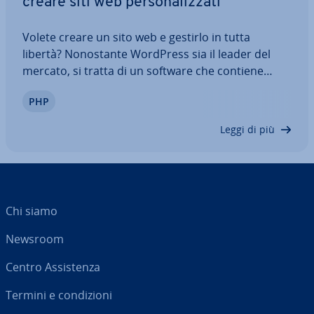
creare siti web per­so­na­liz­za­ti
Volete creare un sito web e gestirlo in tutta
libertà? No­no­stan­te WordPress sia il leader del
mercato, si tratta di un software che contiene
plug-in non sicuri che rendono la vita facile agli
PHP
hacker in vena di attacco e che con­tri­bui­sco­no ad
aumentare i tempi di ca­ri­ca­men­to. Se…
Leggi di più
Chi siamo
Newsroom
Centro As­si­sten­za
Termini e con­di­zio­ni