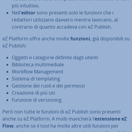
più intuitivo.
Nell’
editor
sono presenti solo le funzioni che i
redattori uti­liz­za­no davvero mentre lavorano, al
contrario di quanto accadeva con eZ Publish.
eZ Platform offre anche molte
funzioni
, già di­spo­ni­bi­li su
eZ Publish:
Oggetti e categorie definite dagli utenti
Bi­blio­te­ca mul­ti­me­dia­le
Workflow Ma­na­ge­ment
Sistema di tem­pla­ting
Gestione dei ruoli e dei permessi
Creazione di più siti
Funzione di ver­sio­ning
Però non tutte le funzioni di eZ Publish sono presenti
anche su eZ Platform. A molti mancherà l’
esten­sio­ne eZ
Flow
, anche se il tool ha molte altre utili funzioni per