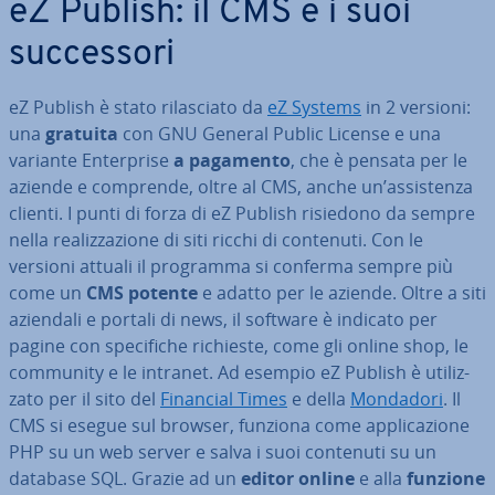
eZ Publish: il CMS e i suoi
suc­ces­so­ri
eZ Publish è stato ri­la­scia­to da
eZ Systems
in 2 versioni:
una
gratuita
con GNU General Public License e una
variante En­ter­pri­se
a pagamento
, che è pensata per le
aziende e comprende, oltre al CMS, anche un’as­si­sten­za
clienti. I punti di forza di eZ Publish risiedono da sempre
nella rea­liz­za­zio­ne di siti ricchi di contenuti. Con le
versioni attuali il programma si conferma sempre più
come un
CMS potente
e adatto per le aziende. Oltre a siti
aziendali e portali di news, il software è indicato per
pagine con spe­ci­fi­che richieste, come gli online shop, le
community e le intranet. Ad esempio eZ Publish è uti­liz­
za­to per il sito del
Financial Times
e della
Mondadori
. Il
CMS si esegue sul browser, funziona come ap­pli­ca­zio­ne
PHP su un web server e salva i suoi contenuti su un
database SQL. Grazie ad un
editor online
e alla
funzione