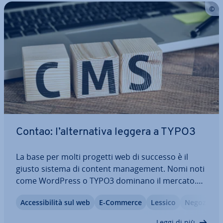
Contao: l’al­ter­na­ti­va leggera a TYPO3
La base per molti progetti web di successo è il
giusto sistema di content ma­na­ge­ment. Nomi noti
come WordPress o TYPO3 dominano il mercato.
Ma ci sono anche al­ter­na­ti­ve che offrono una
Ac­ces­si­bi­li­tà sul web
E-Commerce
Lessico
Negozio On
soluzione più snella, ma suf­fi­cien­te­men­te fun­zio­
na­le. Tra queste si annovera Contao: la…
Leggi di più