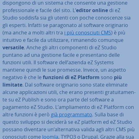
di­spon­go­no di un sistema che consente una gestione
pro­fes­sio­na­le e facile del sito. L’
editor online
di eZ
Studio soddisfa sia gli utenti con poche co­no­scen­ze sia
gli esperti. Infatti se pa­ra­go­na­to al software ori­gi­na­rio
(ma anche a molti altri tra
i più co­no­sciu­ti CMS
) è più
intuitivo e facile da uti­liz­za­re, rimanendo comunque
versatile
. Anche gli altri com­po­nen­ti di eZ Studio
puntano ad una gestione facile e pre­sen­ta­no delle
funzioni utili. Il software dell’azienda eZ Systems
mantiene quindi le sue promesse. Invece, un aspetto
negativo è che le
funzioni di eZ Platform
sono
più
limitate
. Dal software ori­gi­na­rio sono state eliminate
alcune ap­pli­ca­zio­ni utili, che erano presenti gra­tui­ta­men­
te su eZ Publish e sono ora parte del software a
pagamento eZ Studio. L’am­plia­men­to di eZ Platform con
altre funzioni è però
già pro­gram­ma­to
. Sulla base di
questo sviluppo si deciderà se eZ platform ed eZ Studio
possano diventare un’al­ter­na­ti­va valida agli altri CMS più
co­no­sciu­ti come
Joomla
, TYPO3 o Drupal. Grazie alla sua