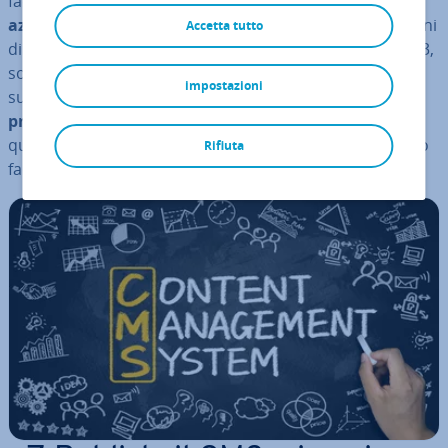
facile questo CMS, pensato
prin­ci­pal­men­te per le
aziende
. Ini­zial­men­te sono state ri­la­scia­te molte versioni
Accetta tutto
di eZ Publish, ma solo a partire da eZ Publish 3, nel 2003,
sono state gettate le basi per lo sviluppo delle versioni
impostazioni
suc­ces­si­ve. Il CMS è stato nel frattempo diviso in
2
programmi
:
eZ Platform
ed
eZ Studio
. Vi pre­sen­tia­mo
queste ap­pli­ca­zio­ni, cercando di capire se sono davvero
Rifiuta
facili da usare come promesso.