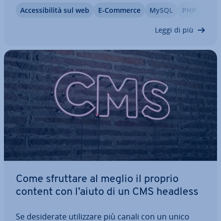
capacità e le molte funzioni in­tel­li­gen­ti del
Ac­ces­si­bi­li­tà sul web
E-Commerce
MySQL
PHP
software. Ma papaya CMS è quindi adatto solo per
am­mi­ni­stra­to­ri e webmaster esperti? E…
Leggi di più
Come sfruttare al meglio il proprio
content con l’aiuto di un CMS headless
Se de­si­de­ra­te uti­liz­za­re più canali con un unico