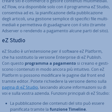
creare siti e-commerce o gestire contenuti mul­ti­me­dia­li.
eZ Flow, ora di­spo­ni­bi­le solo con il programma eZ Studio,
con­sen­ti­va ad es. la pia­ni­fi­ca­zio­ne della pub­bli­ca­zio­ne
degli articoli, una gestione semplice di specifici file mul­ti­
me­dia­li e per­met­te­va di gua­da­gna­re con il sito (tramite
Adserver o rendendo a pagamento alcune parti del sito).
eZ Studio
eZ Studio è un’esten­sio­ne per il software eZ Platform,
che ha so­sti­tui­to la versione En­ter­pri­se di eZ Publish.
Con questo
programma a pagamento
si creano e ge­sti­
sco­no i contenuti in modo ancora più intuitivo. Con eZ
Platform si possono mo­di­fi­ca­re le pagine dal front end
tramite editor. Potete ri­chie­de­re la versione demo sulla
pagina di eZ Studio
, lasciando alcune in­for­ma­zio­ni su di
voi e sulla vostra azienda. Funzioni prin­ci­pa­li di eZ Studio:
La pub­bli­ca­zio­ne dei contenuti del sito può essere
pia­ni­fi­ca­ta tramite la
funzione Timeline
.