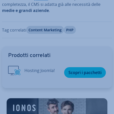
com­ple­tez­za, il CMS si adatta già alle necessità delle
medie e grandi aziende
.
Tag correlati
Content Marketing
PHP
Vai al menu prin­ci­pa­le
Prodotti correlati
Hosting Joomla!
Scopri i pacchetti