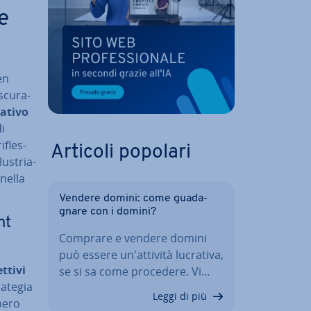
e
en
scu­ra­
­ti­vo
i
­fles­
Articoli popolari
lu­stria­
 nella
Vendere domini: come gua­da­
gna­re con i domini?
nt
Comprare e vendere domini
può essere un'at­ti­vi­tà lucrativa,
ttivi
se si sa come procedere. Vi…
trategia
Leggi di più
be­ro