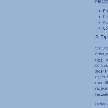
nel cor
Br
Col
Au
Con
2. Ta
Stret­t
obietti
rag­giu
solo es
si­de­r
esperti
modelli 
ricavat
ten­zia
I relat