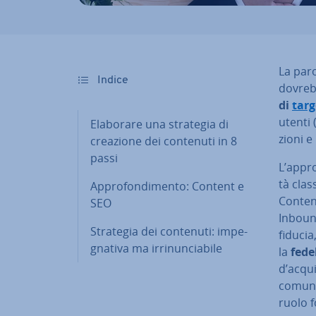
La par
Indice
do­vreb
di
targ
utenti 
Elaborare una strategia di
zio­ni e
creazione dei contenuti in 8
passi
L’appro
tà clas
Ap­pro­fon­di­men­to: Content e
Conten
SEO
Inboun
Strategia dei contenuti: im­pe­
fiducia,
gna­ti­va ma ir­ri­nun­cia­bi­le
la
fede
d’acqui
co­mu­n
ruolo f