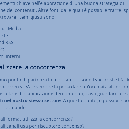
lementi chiave nell’ela­bo­ra­zio­ne di una buona strategia di
ne dei contenuti. Altre fonti dalle quali è possibile trarre ispi­
trovare i temi giusti sono:
cial Media
iste
ed RSS
ert
mi interni
­liz­za­re la con­cor­ren­za
mo punto di partenza in molti ambiti sono i successi e i fal­li­
on­cor­ren­za. Vale sempre la pena dare un’occhiata ai con­cor­r
 la fase di pia­ni­fi­ca­zio­ne dei contenuti; basti guardare alle
ti
nel nostro stesso settore
. A questo punto, è possibile po
ti domande:
li format utilizza la con­cor­ren­za?
ali canali usa per ri­scuo­te­re consenso?