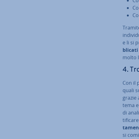
Co
Co
Con
Tramite
in­di­v
e li si
bli­ca­ti
molto l
4. Tr
Con il 
quali s
grazie 
tema ed
di ana­
ti­fi­ca
ta­men­
si comi