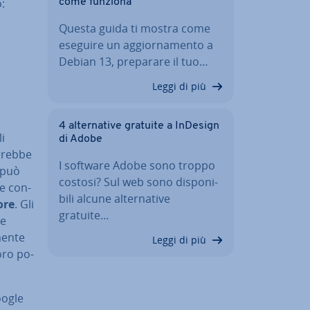
:
come funziona
Questa guida ti mostra come
eseguire un ag­gior­na­men­to a
Debian 13, preparare il tuo…
Leggi di più
4 al­ter­na­ti­ve gratuite a InDesign
li
di Adobe
orrebbe
I software Adobe sono troppo
n può
costosi? Sul web sono di­spo­ni­
be con­
bi­li alcune al­ter­na­ti­ve
o­re
. Gli
gratuite…
re
lmente
Leggi di più
loro po­
ogle