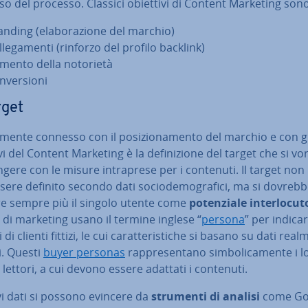
so del processo. Classici obiettivi di Content Marketing sono
anding (ela­bo­ra­zio­ne del marchio)
­le­ga­men­ti (rinforzo del profilo backlink)
mento della notorietà
­ver­sio­ni
rget
a­men­te connesso con il po­si­zio­na­men­to del marchio e con g
vi del Content Marketing è la de­fi­ni­zio­ne del target che si v
n­ge­re con le misure in­tra­pre­se per i contenuti. Il target no
sere definito secondo dati so­cio­de­mo­gra­fi­ci, ma si dovreb
a­re sempre più il singolo utente come
po­ten­zia­le in­ter­lo­cu­t
 di marketing usano il termine inglese “
persona
” per indica
di clienti fittizi, le cui ca­rat­te­ri­sti­che si basano su dati rea
i. Questi
buyer personas
rap­pre­sen­ta­no sim­bo­li­ca­men­te i 
­li lettori, a cui devono essere adattati i contenuti.
ivi dati si possono evincere da
strumenti di analisi
come Go