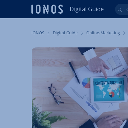
Digital Guide
Cer
Vai al contenuto prin­ci­pa­le
IONOS
Digital Guide
Online-Marketing