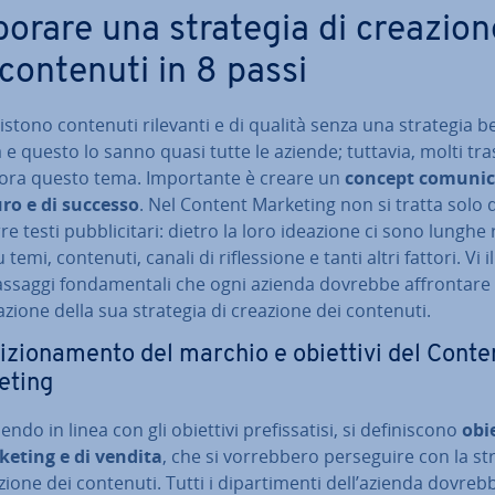
borare una strategia di creazion
 contenuti in 8 passi
stono contenuti rilevanti e di qualità senza una strategia b
 e questo lo sanno quasi tutte le aziende; tuttavia, molti tra­
ora questo tema. Im­por­tan­te è creare un
concept co­mu­ni­ca
ro e di successo
. Nel Content Marketing non si tratta solo d
e testi pub­bli­ci­ta­ri: dietro la loro ideazione ci sono lunghe ri
u temi, contenuti, canali di ri­fles­sio­ne e tanti altri fattori. Vi il­
ssaggi fon­da­men­ta­li che ogni azienda dovrebbe af­fron­ta­re
ra­zio­ne della sua strategia di creazione dei contenuti.
­si­zio­na­men­to del marchio e obiettivi del Conte
eting
en­do in linea con gli obiettivi pre­fis­sa­ti­si, si de­fi­ni­sco­no
obie
keting e di vendita
, che si vor­reb­be­ro per­se­gui­re con la s
zione dei contenuti. Tutti i di­par­ti­men­ti dell’azienda do­vreb­