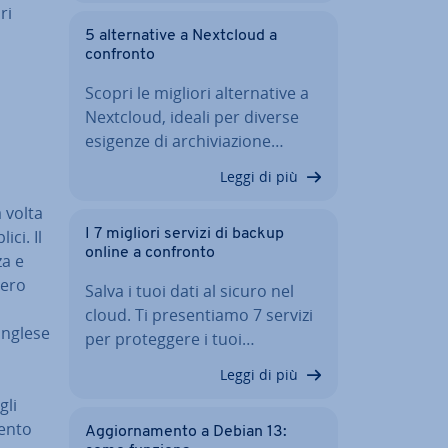
ri
5 al­ter­na­ti­ve a Nextcloud a
confronto
Scopri le migliori al­ter­na­ti­ve a
Nextcloud, ideali per diverse
esigenze di ar­chi­via­zio­ne…
Leggi di più
a volta
­ci. Il
I 7 migliori servizi di backup
online a confronto
za e
e­ro
Salva i tuoi dati al sicuro nel
cloud. Ti pre­sen­tia­mo 7 servizi
inglese
per pro­teg­ge­re i tuoi…
Leggi di più
gli
en­to
Ag­gior­na­men­to a Debian 13: