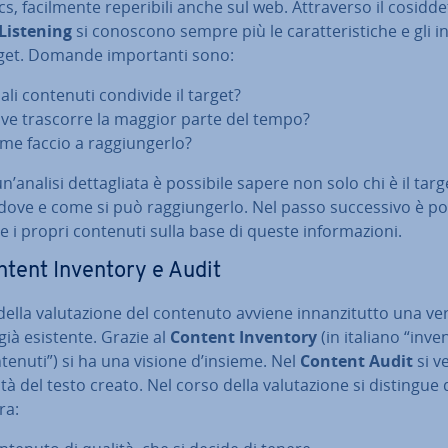
s, fa­cil­men­te re­pe­ri­bi­li anche sul web. At­tra­ver­so il co­sid­de
 Listening
si conoscono sempre più le ca­rat­te­ri­sti­che e gli i
get. Domande im­por­tan­ti sono:
ali contenuti condivide il target?
ve trascorre la maggior parte del tempo?
me faccio a rag­giun­ger­lo?
’analisi det­ta­glia­ta è possibile sapere non solo chi è il tar
ove e come si può rag­giun­ger­lo. Nel passo suc­ces­si­vo è po
e i propri contenuti sulla base di queste in­for­ma­zio­ni.
ntent Inventory e Audit
ella va­lu­ta­zio­ne del contenuto avviene in­nan­zi­tut­to una ver
già esistente. Grazie al
Content Inventory
(in italiano “in­ven
tenuti”) si ha una visione d’insieme. Nel
Content Audit
si ve
ità del testo creato. Nel corso della va­lu­ta­zio­ne si distingue 
ra: