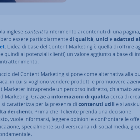
ola inglese
content
fa ri­fe­ri­men­to ai contenuti di una pagina
­be­ro essere par­ti­co­lar­men­te
di qualità
,
unici
e
adattati al
et
. L’idea di base del Content Marketing è quella di offrire ag
(e quindi ai po­ten­zia­li clienti) un valore aggiunto a base di in
 in­trat­te­ni­men­to.
ccio del Content Marketing si pone come al­ter­na­ti­va alla pub­
sica, in cui si vogliono vendere prodotti e pro­muo­ve­re aziend
t Marketer in­tra­pren­de un percorso indiretto, chiamato a
d Marketing. Grazie a
in­for­ma­zio­ni di qualità
cerca di cre
 si ca­rat­te­riz­za per la presenza di
contenuti utili
e si assicu
ltà dei clienti
. Prima che il cliente prenda una decisione
sto, vuole in­for­mar­si, leggere opinioni e con­fron­ta­re le offe
i­ca­zio­ne, spe­cial­men­te su diversi canali di social media, gi
on­da­men­ta­le.