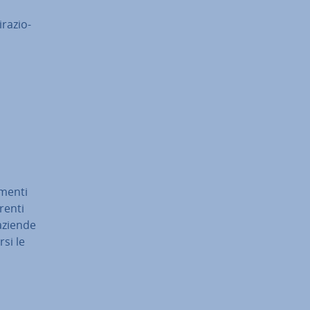
ra­zio­
men­ti
en­ti
 aziende
rsi le