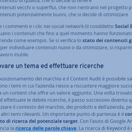
ntenuto di qualità, che si decide di tenere
ntenuti vecchi o superflui, che non rientrano nel progetto 
tenuti po­ten­zial­men­te buoni, che si decide di ot­ti­miz­za­re
 i commenti e i clic nei social network (il co­sid­det­to
Social 
i­dua­no i contenuti che fino a quel momento hanno fun­zio­na­
 prende come esempio. Se si verifica lo
stato dei contenuti g
per in­di­vi­dua­re contenuti nuovi o da ot­ti­miz­za­re, si ri­spar­m
avoro inutile.
ovare un tema ed ef­fet­tua­re ricerche
po­si­zio­na­men­to del marchio e il Content Audit è possibile s
ono i temi in cui l’azienda riesce a ri­scuo­te­re maggiore suc
a un content che offre un valore aggiunto. Una volta trovato 
 ef­fet­tua­te le debite ricerche, il passo suc­ces­si­vo diventa 
liz­za­re il contesto del marchio, dei prodotti e dell’azienda, pe
­re altri temi rilevanti. Un im­por­tan­te punto di partenza è il
co
to di ricerca del po­ten­zia­le target
. Con l’aiuto di Google A
ncia la
ricerca delle parole chiave
. La ricerca di Keyword è