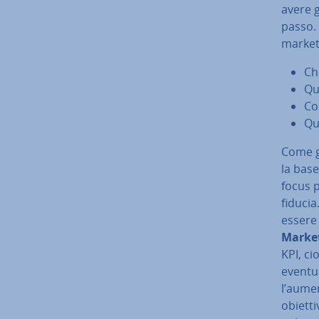
avere g
passo. 
market
Ch
Qu
Co
Qu
Come gi
la base 
focus p
fiducia
essere 
Marke
KPI, ci
eventua
l’aumen
obiettiv