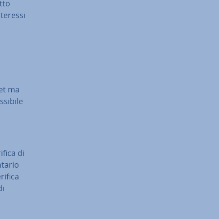
t­to
nteressi
get ma
ssibile
ifica di
­ta­rio
rifica
di