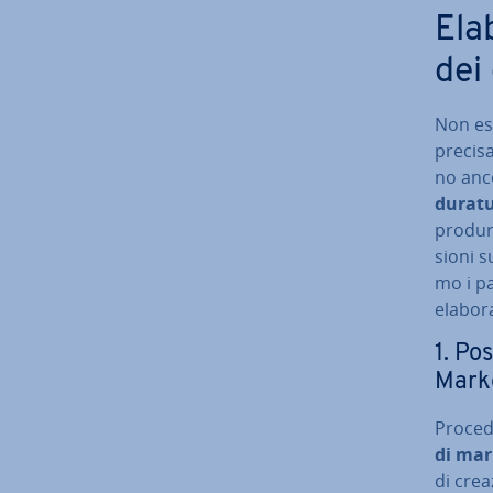
Ela
dei
Non esi
precisa
no anc
duratu
produrr
sio­ni s
mo i pa
ela­bo­
1. Po
Mark
Pro­ce­d
di mar
di crea