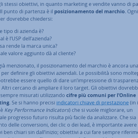
li stessi obiettivi, in quanto marketing e vendite vanno di pa
Il punto di partenza è il
po­si­zio­na­men­to del marchio
. Ogni
er dovrebbe chiedersi:
e tipo di azienda è?
al è l’USP dell’azienda?
sa rende la marca unica?
ale valore aggiunto dà al cliente?
à men­zio­na­to, il po­si­zio­na­men­to del marchio è ancora un
per definire gli obiettivi aziendali. Le pos­si­bi­li­tà sono mol­te­pli
otrebbe essere quello di dare un’im­pres­sio­ne di tra­spa­ren­
. Altri cercano di ampliare il loro target. Gli obiettivi do­vreb­b
sempre misurati uti­liz­zan­do
cifre
più comuni per l’Online
ting
. Se si hanno precisi
in­di­ca­to­ri chiave di pre­sta­zio­ne
(in 
oè
Key Per­for­man­ce In­di­ca­tors
) che si vuole mi­glio­ra­re, un
le progresso futuro risulta più facile da ana­liz­za­re. Che sia
to delle con­ver­sio­ni, dei clic o dei lead, è im­por­tan­te avere 
i ben chiari sin dall’inizio; obiettivi a cui fare sempre ri­fe­ri­m