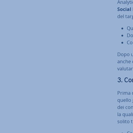
Analytic
Social
del tar
Qu
Do
Co
Dopo un
anche d
valutar
3. Co
Prima d
quello 
dei con
la qual
solito t