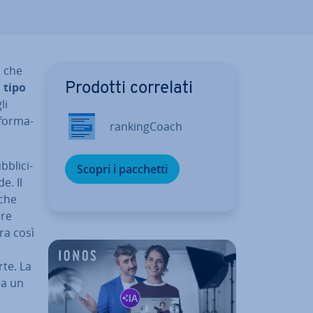
, che
 tipo
Prodotti correlati
li
­for­ma­
ran­kin­g­Coach
bli­ci­
Scopri i pacchetti
e. Il
nche
are
ra così
rte. La
oca un