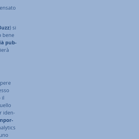
pensato
Buzz
) si
to bene
ià pub­
ie­rà
apere
cesso
il
quello
r iden­
m­por­
nalytics
 uno