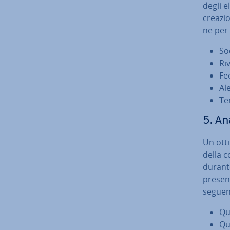
degli e
creazio
ne per 
So
Riv
Fe
Al
Te
5. Ana
Un otti
della c
durante
presen
seguen
Qua
Qu