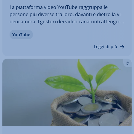
La piat­ta­for­ma video YouTube raggruppa le
persone più diverse tra loro, davanti e dietro la vi­
deo­ca­me­ra. I gestori dei video canali in­trat­ten­go­
no e in­fluen­za­no con i loro lavori milioni di iscritti,
YouTube
ma solo pochi di loro hanno fatto della pro­du­zio­ne
video sul web una vera e…
Leggi di più