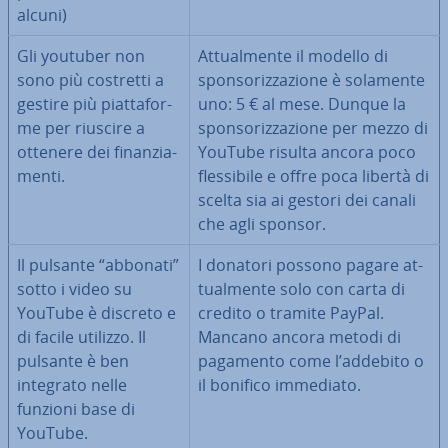
alcuni)
Gli youtuber non
At­tual­men­te il modello di
sono più costretti a
spon­so­riz­za­zio­ne è solamente
gestire più piat­ta­for­
uno: 5 € al mese. Dunque la
me per riuscire a
spon­so­riz­za­zio­ne per mezzo di
ottenere dei fi­nan­zia­
YouTube risulta ancora poco
men­ti.
fles­si­bi­le e offre poca libertà di
scelta sia ai gestori dei canali
che agli sponsor.
Il pulsante “abbonati”
I donatori possono pagare at­
sotto i video su
tual­men­te solo con carta di
YouTube è discreto e
credito o tramite PayPal.
di facile utilizzo. Il
Mancano ancora metodi di
pulsante è ben
pagamento come l’addebito o
integrato nelle
il bonifico immediato.
funzioni base di
YouTube.