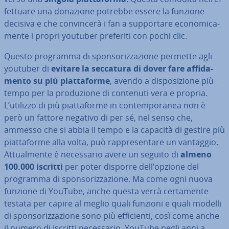
fet­tua­re una donazione potrebbe essere la funzione
decisiva e che con­vin­ce­rà i fan a sup­por­ta­re eco­no­mi­ca­
men­te i propri youtuber preferiti con pochi clic.
Questo programma di spon­so­riz­za­zio­ne permette agli
youtuber di
evitare la seccatura di dover fare af­fi­da­
men­to su più piat­ta­for­me
, avendo a di­spo­si­zio­ne più
tempo per la pro­du­zio­ne di contenuti vera e propria.
L’utilizzo di più piat­ta­for­me in con­tem­po­ra­nea non è
però un fattore negativo di per sé, nel senso che,
ammesso che si abbia il tempo e la capacità di gestire più
piat­ta­for­me alla volta, può rap­pre­sen­ta­re un vantaggio.
At­tual­men­te è ne­ces­sa­rio avere un seguito di
almeno
100.000 iscritti
per poter disporre dell’opzione del
programma di spon­so­riz­za­zio­ne. Ma come ogni nuova
funzione di YouTube, anche questa verrà cer­ta­men­te
testata per capire al meglio quali funzioni e quali modelli
di spon­so­riz­za­zio­ne sono più ef­fi­cien­ti, così come anche
il numero di iscritti ne­ces­sa­rio. YouTube negli anni a