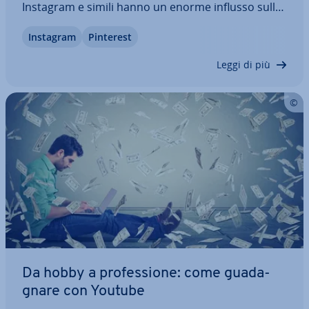
Instagram e simili hanno un enorme influsso sulle
abitudini di consumo delle altre persone. L’in­fluen­
Instagram
Pinterest
cer marketing rende questa forma di pub­bli­ci­tà
una pro­fes­sio­ne parecchio red­di­ti­zia. Se…
Leggi di più
Da hobby a pro­fes­sio­ne: come gua­da­
gna­re con Youtube