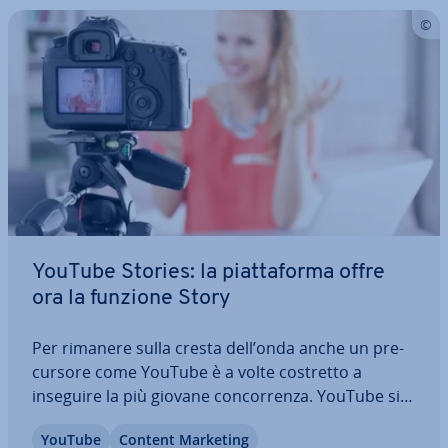
YouTube Stories: la piat­ta­for­ma offre
ora la funzione Story
Per rimanere sulla cresta dell’onda anche un pre­
cur­so­re come YouTube è a volte costretto a
inseguire la più giovane con­cor­ren­za. YouTube si è
deciso a offrire un ulteriore canale di co­mu­ni­ca­zio­
YouTube
Content Marketing
ne alla propria community. Come Instagram, la