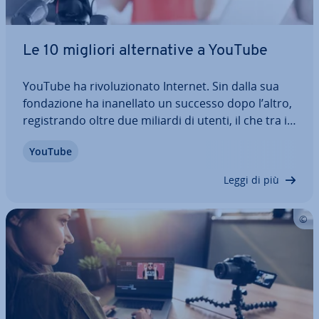
Le 10 migliori al­ter­na­ti­ve a YouTube
YouTube ha ri­vo­lu­zio­na­to Internet. Sin dalla sua
fon­da­zio­ne ha ina­nel­la­to un successo dopo l’altro,
re­gi­stran­do oltre due miliardi di utenti, il che tra i
portali video è qualcosa di stu­pe­fa­cen­te. La
YouTube
domanda, dunque, sorge spontanea: quali sono le
al­ter­na­ti­ve a YouTube e cosa…
Leggi di più