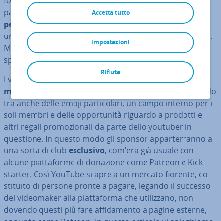
for­ma YouTube ha aggiunto una novità nel recente
passato, ovvero la pos­si­bi­li­tà di
integrare un pulsante
Accetta tutto
per le donazioni
sullo stesso. Fino ad allora questa era
una pos­si­bi­li­tà riservata uni­ca­men­te ai canali di gaming.
impostazioni
Ma d’ora in avanti questa opzione dovrebbe essere di­
spo­ni­bi­le per tutte le categorie di canali YouTube.
Rifiuta
I vostri fan possono
sot­to­scri­ve­re un ab­bo­na­men­to
mensile, re­scin­di­bi­le
in qualunque momento, ricevendo
tra anche delle emoji par­ti­co­la­ri, un campo interno per i
soli membri e delle op­por­tu­ni­tà riguardo a prodotti e
altri regali pro­mo­zio­na­li da parte dello youtuber in
questione. In questo modo gli sponsor ap­par­ter­ran­no a
una sorta di club
esclusivo
, com’era già usuale con
alcune piat­ta­for­me di donazione come Patreon e Kick­
star­ter. Così YouTube si apre a un mercato fiorente, co­
sti­tui­to di persone pronte a pagare, legando il successo
dei vi­deo­ma­ker alla piat­ta­for­ma che uti­liz­za­no, non
dovendo questi più fare af­fi­da­men­to a pagine esterne,