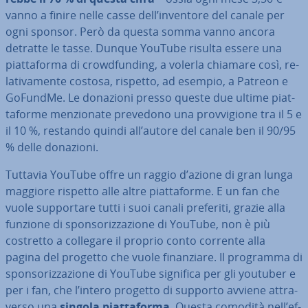
vanno a finire nelle casse dell’inventore del canale per
ogni sponsor. Però da questa somma vanno ancora
detratte le tasse. Dunque YouTube risulta essere una
piat­ta­for­ma di cro­w­d­fun­ding, a volerla chiamare così, re­
la­ti­va­men­te costosa, rispetto, ad esempio, a Patreon e
GoFundMe. Le donazioni presso queste due ultime piat­
ta­for­me men­zio­na­te prevedono una prov­vi­gio­ne tra il 5 e
il 10 %, restando quindi all’autore del canale ben il 90/95
% delle donazioni.
Tuttavia YouTube offre un raggio d’azione di gran lunga
maggiore rispetto alle altre piat­ta­for­me. E un fan che
vuole sup­por­ta­re tutti i suoi canali preferiti, grazie alla
funzione di spon­so­riz­za­zio­ne di YouTube, non è più
costretto a collegare il proprio conto corrente alla
pagina del progetto che vuole fi­nan­zia­re. Il programma di
spon­so­riz­za­zio­ne di YouTube significa per gli youtuber e
per i fan, che l’intero progetto di supporto avviene at­tra­
ver­so una
singola piat­ta­for­ma
. Questa comodità nell’ef­