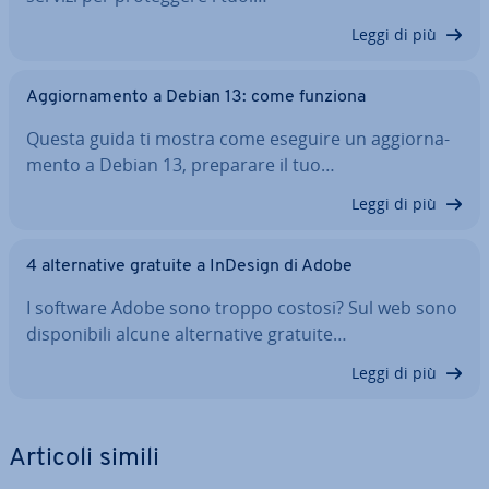
Leggi di più
Ag­gior­na­men­to a Debian 13: come funziona
Questa guida ti mostra come eseguire un ag­gior­na­
men­to a Debian 13, preparare il tuo…
Leggi di più
4 al­ter­na­ti­ve gratuite a InDesign di Adobe
I software Adobe sono troppo costosi? Sul web sono
di­spo­ni­bi­li alcune al­ter­na­ti­ve gratuite…
Leggi di più
Articoli simili