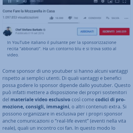
In YouTube italiano il pulsante per la spon­so­riz­za­zio­ne
recita “abbonati”. Ha un contorno blu e si trova sotto al
video.
Come sponsor di uno youtuber si hanno alcuni vantaggi
rispetto ai semplici utenti. Di quali vantaggi e benefici
possa godere lo sponsor dipende dallo youtuber. Questo
può infatti mettere a di­spo­si­zio­ne dei propri so­ste­ni­to­ri
del
materiale video esclusivo
così come
codici di pro­
mo­zio­ne, consigli, immagini
, o altri contenuti extra. Si
possono or­ga­niz­za­re in esclusiva per i propri sponsor
anche co­mu­ni­ca­zio­ni o “real-life event” (eventi nella vita
reale), quali un incontro coi fan. In questo modo lo