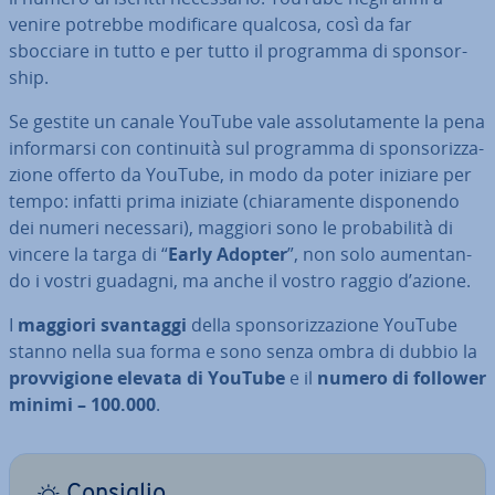
venire potrebbe mo­di­fi­ca­re qualcosa, così da far
sbocciare in tutto e per tutto il programma di spon­sor­
ship.
Se gestite un canale YouTube vale as­so­lu­ta­men­te la pena
in­for­mar­si con con­ti­nui­tà sul programma di spon­so­riz­za­
zio­ne offerto da YouTube, in modo da poter iniziare per
tempo: infatti prima iniziate (chia­ra­men­te di­spo­nen­do
dei numeri necessari), maggiori sono le pro­ba­bi­li­tà di
vincere la targa di “
Early Adopter
”, non solo au­men­tan­
do i vostri guadagni, ma anche il vostro raggio d’azione.
I
maggiori svantaggi
della spon­so­riz­za­zio­ne YouTube
stanno nella sua forma e sono senza ombra di dubbio la
prov­vi­gio­ne elevata di YouTube
e il
numero di follower
minimi – 100.000
.
Consiglio