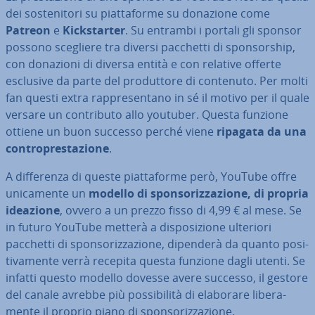
dei so­ste­ni­to­ri su piat­ta­for­me su donazione come
Patreon
e
Kick­star­ter
. Su entrambi i portali gli sponsor
possono scegliere tra diversi pacchetti di spon­sor­ship,
con donazioni di diversa entità e con relative offerte
esclusive da parte del pro­dut­to­re di contenuto. Per molti
fan questi extra rap­pre­sen­ta­no in sé il motivo per il quale
versare un con­tri­bu­to allo youtuber. Questa funzione
ottiene un buon successo perché viene
ripagata da una
con­tro­pre­sta­zio­ne
.
A dif­fe­ren­za di queste piat­ta­for­me però, YouTube offre
uni­ca­men­te un
modello di spon­so­riz­za­zio­ne, di propria
ideazione
, ovvero a un prezzo fisso di 4,99 € al mese. Se
in futuro YouTube metterà a di­spo­si­zio­ne ulteriori
pacchetti di spon­so­riz­za­zio­ne, dipenderà da quanto po­si­
ti­va­men­te verrà recepita questa funzione dagli utenti. Se
infatti questo modello dovesse avere successo, il gestore
del canale avrebbe più pos­si­bi­li­tà di elaborare li­be­ra­
men­te il proprio piano di spon­so­riz­za­zio­ne.