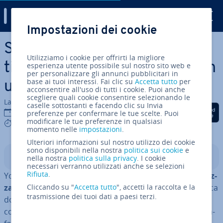
Digital Guide
Impostazioni dei cookie
Vai al contenuto prin­ci­pa­le
Sponsor su YouTube: mo­ne­
Utilizziamo i cookie per offrirti la migliore
tiz­za­re il supporto dei fan con
esperienza utente possibile sul nostro sito web e
per personalizzare gli annunci pubblicitari in
base ai tuoi interessi. Fai clic su
Accetta tutto
per
un pulsante
acconsentire all'uso di tutti i cookie. Puoi anche
scegliere quali cookie consentire selezionando le
La redazione di IONOS
caselle sottostanti e facendo clic su Invia
Condividi via Facebook
Condividi via Twitter
Condividi via Li
13 ago 2019
preferenze per confermare le tue scelte. Puoi
modificare le tue preferenze in qualsiasi
8 mins
momento nelle
impostazioni
.
Ulteriori informazioni sul nostro utilizzo dei cookie
sono disponibili nella nostra
politica sui cookie
e
Indice
nella nostra
politica sulla privacy
. I cookie
necessari verranno utilizzati anche se selezioni
Rifiuta
.
YouTube è senza paragoni il
sito web di video più uti­liz­
za­to al mondo
Cliccando su "
e il secondo più grande motore di ricerca
Accetta tutto
", accetti la raccolta e la
trasmissione dei tuoi dati a paesi terzi.
dopo Google. Ogni giorno migliaia di pro­dut­to­ri di
contenuto caricano i propri video su YouTube. La piat­ta­