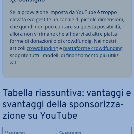
Se la prov­vi­gio­ne imposta da YouTube è troppo
elevata e/o gestite un canale di piccole di­men­sio­ni,
che quindi non può contare su questa pos­si­bi­li­tà,
allora non vi rimane che affidarvi ad altre piat­ta­
for­me di donazioni o di cro­w­d­fun­dig. Nei nostri
articoli
cro­w­d­fun­ding
e
piat­ta­for­me cro­w­d­fun­ding
scoprite tutti i modelli di fi­nan­zia­men­to più uti­liz­
za­ti.
Tabella rias­sun­ti­va: vantaggi e
svantaggi della spon­so­riz­za­
zio­ne su YouTube
Vantaggi
Svantaggi