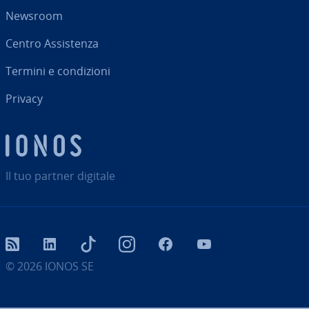
Newsroom
Centro As­si­sten­za
Termini e con­di­zio­ni
Privacy
Il tuo partner digitale
RSS
LinkedIn
tiktok
Instagram
Facebook
YouTube
© 2026
IONOS SE