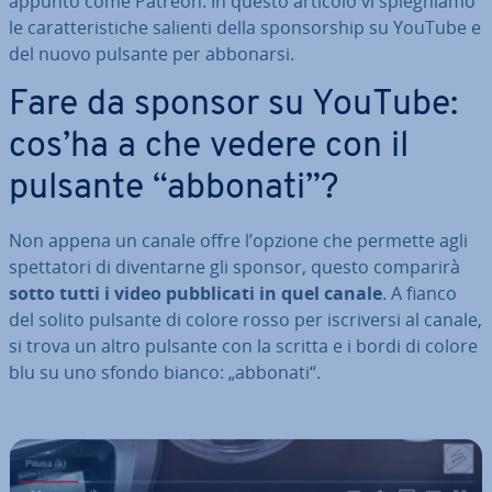
appunto come Patreon. In questo articolo vi spie­ghia­mo
le ca­rat­te­ri­sti­che salienti della spon­sor­ship su YouTube e
del nuovo pulsante per abbonarsi.
Fare da sponsor su YouTube:
cos’ha a che vedere con il
pulsante “abbonati”?
Non appena un canale offre l’opzione che permette agli
spet­ta­to­ri di di­ven­tar­ne gli sponsor, questo comparirà
sotto tutti i video pub­bli­ca­ti in quel canale
. A fianco
del solito pulsante di colore rosso per iscri­ver­si al canale,
si trova un altro pulsante con la scritta e i bordi di colore
blu su uno sfondo bianco: „abbonati“.