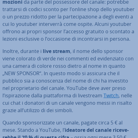
mo­zio­ni
da parte del pos­ses­so­re del canale: potrebbe
trattarsi di codici sconto per l’online shop dello youtuber
o un prezzo ridotto per la par­te­ci­pa­zio­ne a degli eventi a
cui lo youtuber in­ter­ver­rà come ospite. Alcuni youtuber
offrono ai propri sponsor l’accesso gratuito o scontato a
lezioni esclusive o l’occasione di in­con­trar­si in persona.
Inoltre, durante i
live stream
, il nome dello sponsor
viene colorato di verde nei commenti ed evi­den­zia­to con
una camera di colore rosso dietro al nome in quanto
„NEW SPONSOR“. In questo modo si assicura che il
pubblico sia a co­no­scen­za del nome di chi ha investito
nel pro­prie­ta­rio del canale. YouTube deve aver preso
l’ispi­ra­zio­ne dalla piat­ta­for­ma di li­ve­stream
Twitch
, nelle
cui chat i donatori di un canale vengono messi in risalto
grazie all’utilizzo di dei simboli.
Quando spon­so­riz­za­te un canale, pagate circa 5 € al
mese. Stando a YouTube, l’
ideatore del canale ri­ce­ve­
reb­be il 70 % di questa cifra
– ossia ogni mese 3,50 €