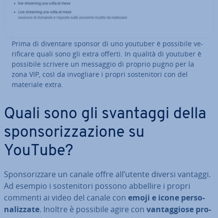
Prima di diventare sponsor di uno youtuber è possibile ve­
ri­fi­ca­re quali sono gli extra offerti. In qualità di youtuber è
possibile scrivere un messaggio di proprio pugno per la
zona VIP, così da in­vo­glia­re i propri so­ste­ni­to­ri con del
materiale extra.
Quali sono gli svantaggi della
spon­so­riz­za­zio­ne su
YouTube?
Spon­so­riz­za­re un canale offre all’utente diversi vantaggi.
Ad esempio i so­ste­ni­to­ri possono abbellire i propri
commenti ai video del canale con
emoji e icone per­so­
na­liz­za­te
. Inoltre è possibile agire con
van­tag­gio­se pro­