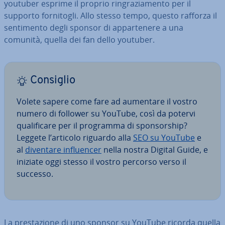
youtuber esprime il proprio rin­gra­zia­men­to per il
supporto for­ni­to­gli. Allo stesso tempo, questo rafforza il
sen­ti­men­to degli sponsor di ap­par­te­ne­re a una
comunità, quella dei fan dello youtuber.
Consiglio
Volete sapere come fare ad aumentare il vostro
numero di follower su YouTube, così da potervi
qua­li­fi­ca­re per il programma di spon­sor­ship?
Leggete l’articolo riguardo alla
SEO su YouTube
e
al
diventare in­fluen­cer
nella nostra Digital Guide, e
iniziate oggi stesso il vostro percorso verso il
successo.
La pre­sta­zio­ne di uno sponsor su YouTube ricorda quella