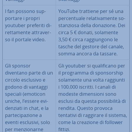
I fan possono sup­
YouTube trattiene per sé una
por­ta­re i propri
per­cen­tua­le re­la­ti­va­men­te so­
youtuber preferiti di­
stan­zio­sa della donazione. Dei
ret­ta­men­te at­tra­ver­
circa 5 € donati, solamente
so il portale video.
3,50 € circa rag­giun­go­no le
tasche del gestore del canale,
somma ancora da tassare.
Gli sponsor
Gli youtuber si qua­li­fi­ca­no per
diventano parte di un
il programma di spon­sor­ship
circolo esclusivo e
solamente una volta raggiunti
godono di vantaggi
i 100.000 iscritti. I canali di
speciali (emoticon
modeste di­men­sio­ni sono
uniche, l’essere evi­
esclusi da questa pos­si­bi­li­tà di
den­zia­ti in chat, e la
rendita. Questo provoca
par­te­ci­pa­zio­ne a
tentativi di raggirare il sistema,
eventi esclusivi, solo
come la creazione di follower
per men­zio­nar­ne
fittizi.