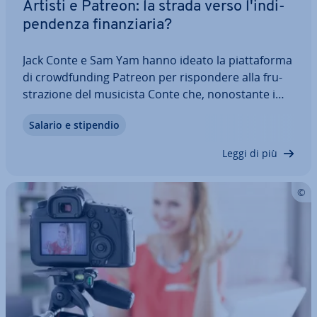
Artisti e Patreon: la strada verso l'in­di­
pen­den­za fi­nan­zia­ria?
Jack Conte e Sam Yam hanno ideato la piat­ta­for­ma
di cro­w­d­fun­ding Patreon per ri­spon­de­re alla fru­
stra­zio­ne del musicista Conte che, no­no­stan­te i
suoi milioni di iscritti, non rea­liz­za­va alcun ricavo
Salario e stipendio
dai video che pub­bli­ca­va su YouTube. Patreon è
diventata una fonte di reddito per…
Leggi di più