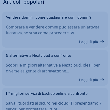
Articoli popolari
Vendere domini: come gua­da­gna­re con i domini?
Comprare e vendere domini può essere un'at­ti­vi­tà
lucrativa, se si sa come procedere. Vi…
Leggi di più
5 al­ter­na­ti­ve a Nextcloud a confronto
Scopri le migliori al­ter­na­ti­ve a Nextcloud, ideali per
diverse esigenze di ar­chi­via­zio­ne…
Leggi di più
I 7 migliori servizi di backup online a confronto
Salva i tuoi dati al sicuro nel cloud. Ti pre­sen­tia­mo 7
servizi per pro­teg­ge­re i tuoi…