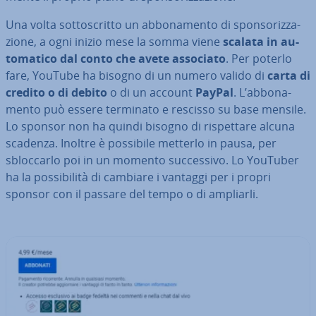
Una volta sot­to­scrit­to un ab­bo­na­men­to di spon­so­riz­za­
zio­ne, a ogni inizio mese la somma viene
scalata in au­
to­ma­ti­co dal conto che avete associato
. Per poterlo
fare, YouTube ha bisogno di un numero valido di
carta di
credito o di debito
o di un account
PayPal
. L’ab­bo­na­
men­to può essere terminato e rescisso su base mensile.
Lo sponsor non ha quindi bisogno di ri­spet­ta­re alcuna
scadenza. Inoltre è possibile metterlo in pausa, per
sbloc­car­lo poi in un momento suc­ces­si­vo. Lo YouTuber
ha la pos­si­bi­li­tà di cambiare i vantaggi per i propri
sponsor con il passare del tempo o di ampliarli.