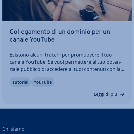
Col­le­ga­men­to di un dominio per un
canale YouTube
Esistono alcuni trucchi per pro­muo­ve­re il tuo
canale YouTube. Se vuoi per­met­te­re al tuo po­ten­
zia­le pubblico di accedere ai tuoi contenuti con la
massima facilità, collega sem­pli­ce­men­te il tuo
Tutorial
YouTube
profilo su YouTube a un dominio per­so­na­liz­za­to. A
tal fine devi re­gi­stra­re un indirizzo…
Leggi di più
Chi siamo