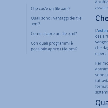
è suf­f
avvale
Che cos’è un file .xml?
Che
Quali sono i vantaggi dei file
.xml?
L’
esten­
Come si apre un file .xml?
ossia “
vengono
Con quali programmi è
che dag
possibile aprire i file .xml?
e perci
Per mol
entramb
sono uti
tuttavi
formato
sistemi
Qua