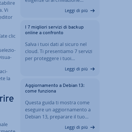
esigenze di ar­chi­via­zio­ne…
tabilire
. Vi
Leggi di più
 editor
I 7 migliori servizi di backup
online a confronto
ate clic
Salva i tuoi dati al sicuro nel
e­le­zio­
cloud. Ti pre­sen­tia­mo 7 servizi
i­sua­
per pro­teg­ge­re i tuoi…
Leggi di più
­ci­
te la
Ag­gior­na­men­to a Debian 13:
come funziona
rire
Questa guida ti mostra come
eseguire un ag­gior­na­men­to a
Debian 13, preparare il tuo…
male
Leggi di più
r­men­te