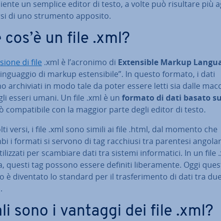
i­cien­te un semplice editor di testo, a volte può risultare più 
rsi di uno strumento apposito.
 cos’è un file .xml?
sio­ne di file
.xml è l’acronimo di
Ex­ten­si­ble Markup Langu
lin­guag­gio di markup esten­si­bi­le”. In questo formato, i dati
 ar­chi­via­ti in modo tale da poter essere letti sia dalle mac
li esseri umani. Un file .xml è un
formato di dati basato su
ò com­pa­ti­bi­le con la maggior parte degli editor di testo.
ti versi, i file .xml sono simili ai file .html, dal momento che
i i formati si servono di tag racchiusi tra parentesi angolar
­liz­za­ti per scambiare dati tra sistemi in­for­ma­ti­ci. In un file 
a, questi tag possono essere definiti li­be­ra­men­te. Oggi que
 è diventato lo standard per il tra­sfe­ri­men­to di dati tra du
.
li sono i vantaggi dei file .xml?