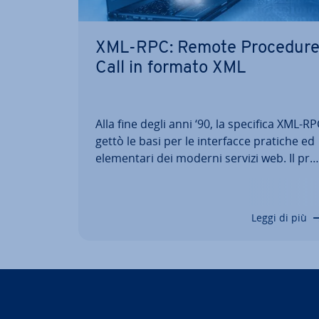
XML-RPC: Remote Procedur
Call in formato XML
Alla fine degli anni ‘90, la specifica XML-R
gettò le basi per le in­ter­fac­ce pratiche ed
ele­men­ta­ri dei moderni servizi web. Il pre
de­ces­so­re di tec­no­lo­gie come SOAP
consiste in un modo semplice per
eseguire funzioni tramite accesso remoto
Leggi di più
RPC. In questo articolo vi spie­ghia­mo…