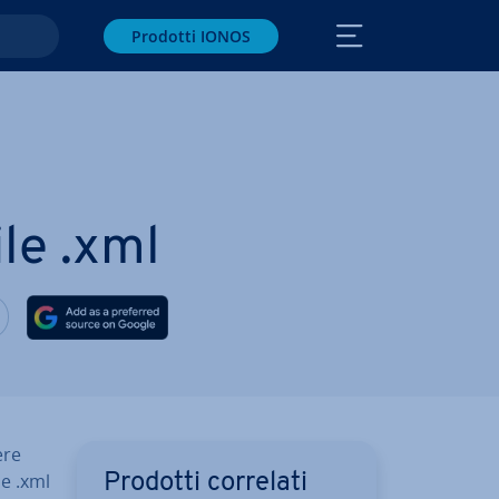
Prodotti IONOS
ile .xml
 via Facebook
vidi via Twitter
Condividi via LinkedIN
ere
le .xml
Prodotti correlati