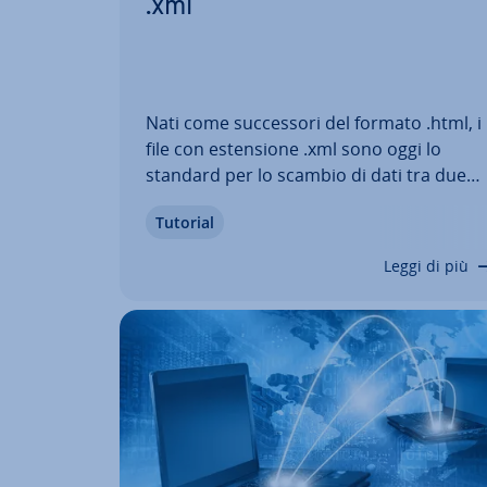
.xml
Nati come suc­ces­so­ri del formato .html, i
file con esten­sio­ne .xml sono oggi lo
standard per lo scambio di dati tra due
sistemi. Il loro contenuto può essere lett
Tutorial
sia dagli esseri umani che dalle macchine.
Vi spie­ghia­mo esat­ta­men­te come funzion
Leggi di più
il formato, quali vantaggi offre…