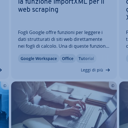
la funzione importXML per il
web scraping
Fogli Google offre funzioni per leggere i
dati strut­tu­ra­ti di siti web di­ret­ta­men­te
nei fogli di calcolo. Una di queste funzioni
o
o
è importXML(). In Fogli Google, questa
e
Google Workspace
Office
Tutorial
funzione consente di creare elenchi chiari
t
a
di link, estrarre testi dalle pagine web e
c
Leggi di più
importare intere tabelle…