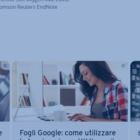
omson Reuters EndNote
enu prin­ci­pa­le
e
Fogli Google: come uti­liz­za­re