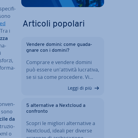
pe­ci­fi­
 sono
eed
Articoli popolari
Tra i
ezza
­na­
Vendere domini: come gua­da­
gna­re con i domini?
i
sforzi,
Comprare e vendere domini
­for­ma­
può essere un'at­ti­vi­tà lucrativa,
se si sa come procedere. Vi…
Leggi di più
on­ven­
5 al­ter­na­ti­ve a Nextcloud a
n sono
confronto
cile da
Scopri le migliori al­ter­na­ti­ve a
tru­zio­
Nextcloud, ideali per diverse
.xml o