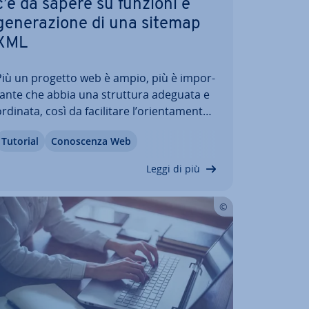
c’è da sapere su funzioni e
ge­ne­ra­zio­ne di una sitemap
XML
Più un progetto web è ampio, più è im­por­
tan­te che abbia una struttura adeguata e
rdinata, così da fa­ci­li­ta­re l’orien­ta­men­to
 la ricerca di contenuto non solo ai vi­si­ta­
Tutorial
Co­no­scen­za Web
o­ri, ma anche ai motori di ricerca. L’in­di­
iz­za­zio­ne ideale è garantita anche
Leggi di più
dall'uso di sitemap XML: questi…