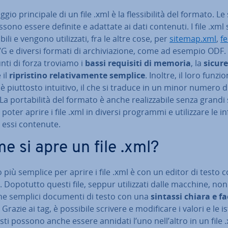
ggio prin­ci­pa­le di un file .xml è la fles­si­bi­li­tà del formato. Le s
sono essere definite e adattate ai dati contenuti. I file .xml
­bi­li e vengono uti­liz­za­ti, fra le altre cose, per
sitemap.xml
,
f
VG e diversi formati di ar­chi­via­zio­ne, come ad esempio ODF. 
nti di forza troviamo i
bassi requisiti di memoria
, la
sicur
 il
ri­pri­sti­no re­la­ti­va­men­te semplice
. Inoltre, il loro fun­zio
è piuttosto intuitivo, il che si traduce in un minor numero d
La por­ta­bi­li­tà del formato è anche rea­liz­za­bi­le senza grandi 
 poter aprire i file .xml in diversi programmi e uti­liz­za­re le in
in essi contenute.
e si apre un file .xml?
 più semplice per aprire i file .xml è con un editor di testo c
le. Dopotutto questi file, seppur uti­liz­za­ti dalle macchine, no
che semplici documenti di testo con una
sintassi chiara e fa
. Grazie ai tag, è possibile scrivere e mo­di­fi­ca­re i valori e le is
sti possono anche essere annidati l’uno nell’altro in un file 