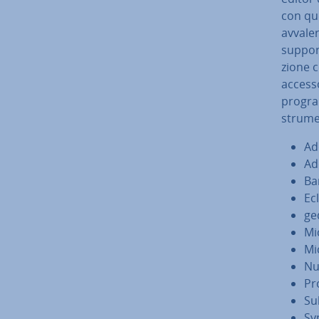
con que
avvaler
sup­por
zio­ne 
accesso
program
strumen
Ad
Ad
Ba
Ec
ge
Mi
Mi
Nu
Pr
Su
Sy