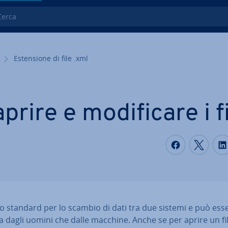
ca
Esten­sio­ne di file .xml
ire e mo­di­fi­ca­re i f
S
Condividi
Condi
lo standard per lo scambio di dati tra due sistemi e può ess
ia dagli uomini che dalle macchine. Anche se per aprire un fi