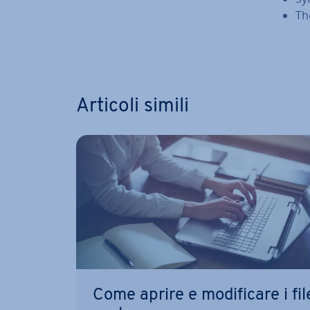
Th
Vai al m
Articoli simili
Come aprire e mo­di­fi­ca­re i fil