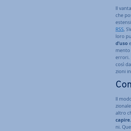
Il vanta
che pos
esten­si
RSS
, S
loro pu
d’uso
e
men­to 
errori. 
così da
zio­ni 
Com
Il modo
zio­na­
altro 
capire
ni. Que