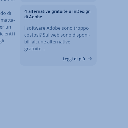
4 al­ter­na­ti­ve gratuite a InDesign
ado di
di Adobe
­mat­ta­
Per un
I software Adobe sono troppo
ien­ti i
costosi? Sul web sono di­spo­ni­
li
bi­li alcune al­ter­na­ti­ve
gratuite…
Leggi di più