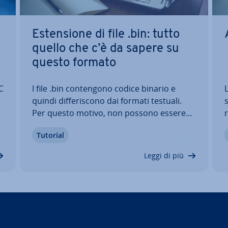
e
Esten­sio­ne di file .bin: tutto
quello che c’è da sapere su
questo formato
PC
I file .bin con­ten­go­no codice binario e
L
quindi dif­fe­ri­sco­no dai formati testuali.
­
Per questo motivo, non possono essere
letti con un normale editor di testo. Cio­no­
a
Tutorial
no­stan­te sono facili da usare e non
f
occupano molto spazio. Vi spie­ghia­mo
c
Leggi di più
con quali programmi aprire un file .bin e…