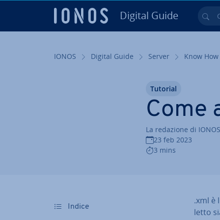
Digital Guide
Cer
Vai al contenuto prin­ci­pa­le
IONOS
Digital Guide
Server
Know How
Tutorial
Come apr
La redazione di IONO
23 feb 2023
3 mins
.xml è 
Indice
letto s