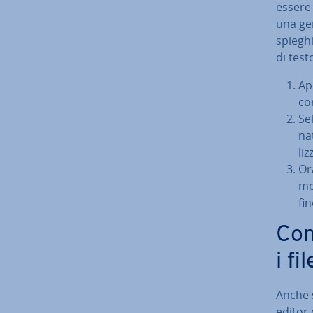
essere 
una ge
spie­gh
di test
Apr
co
Se­
na­
liz
Ora
me
fin
Con
i fi
Anche s
editor d