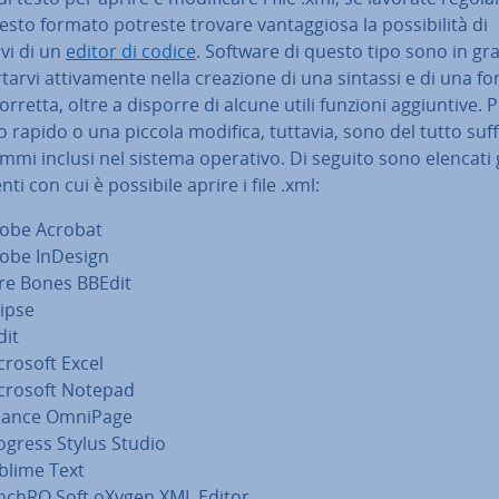
sto formato potreste trovare van­tag­gio­sa la pos­si­bi­li­tà di
vi di un
editor di codice
. Software di questo tipo sono in gr
­tar­vi at­ti­va­men­te nella creazione di una sintassi e di una for
corretta, oltre a disporre di alcune utili funzioni ag­giun­ti­ve. 
 rapido o una piccola modifica, tuttavia, sono del tutto suf­fi­c
mi inclusi nel sistema operativo. Di seguito sono elencati g
ti con cui è possibile aprire i file .xml:
obe Acrobat
obe InDesign
re Bones BBEdit
lipse
dit
crosoft Excel
crosoft Notepad
ance OmniPage
ogress Stylus Studio
blime Text
nchRO Soft oXygen XML Editor