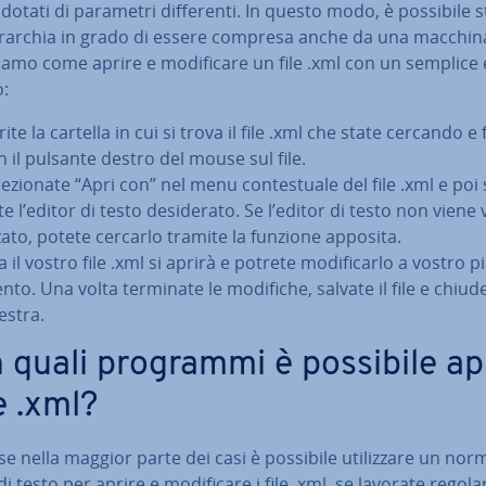
dotati di parametri dif­fe­ren­ti. In questo modo, è possibile s
rarchia in grado di essere compresa anche da una macchina
ia­mo come aprire e mo­di­fi­ca­re un file .xml con un semplice
o:
ite la cartella in cui si trova il file .xml che state cercando e f
n il pulsante destro del mouse sul file.
le­zio­na­te “Apri con” nel menu con­te­stua­le del file .xml e poi s
te l’editor di testo de­si­de­ra­to. Se l’editor di testo non viene v
­za­to, potete cercarlo tramite la funzione apposita.
 il vostro file .xml si aprirà e potrete mo­di­fi­car­lo a vostro pia
n­to. Una volta terminate le modifiche, salvate il file e chiude
estra.
 quali programmi è possibile ap
le .xml?
e nella maggior parte dei casi è possibile uti­liz­za­re un nor
i testo per aprire e mo­di­fi­ca­re i file .xml, se lavorate re­go­la