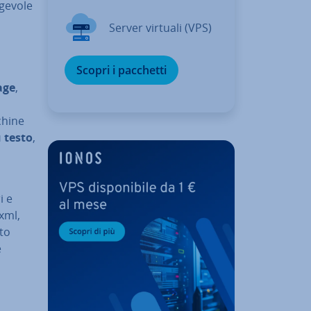
agevole
Server virtuali (VPS)
Scopri i pacchetti
age
,
chine
 testo
,
i e
.xml,
sto
e