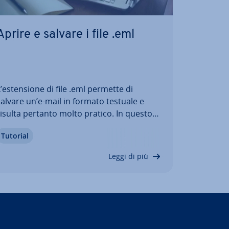
Aprire e salvare i file .eml
’esten­sio­ne di file .eml permette di
salvare un’e-mail in formato testuale e
risulta pertanto molto pratico. In questo
rticolo vi spie­ghia­mo che cos’è questo
Tutorial
ormato di file, quali vantaggi offre e per
osa viene uti­liz­za­to. Sco­pri­re­te inoltre
Leggi di più
quali sono i programmi utili per…