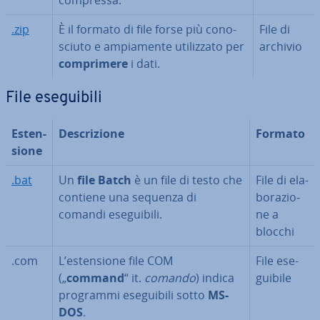
compressa.
.zip
È il formato di file forse più co­no­
File di
sciu­to e am­pia­men­te uti­liz­za­to per
archivio
com­pri­me­re
i dati.
File ese­gui­bi­li
Esten­
De­scri­zio­ne
Formato
sio­ne
.bat
Un
file Batch
è un file di testo che
File di ela­
contiene una sequenza di
bo­ra­zio­
comandi ese­gui­bi­li.
ne a
blocchi
.com
L’esten­sio­ne file COM
File ese­
(„
command
“ it.
comando
) indica
gui­bi­le
programmi ese­gui­bi­li sotto
MS-
DOS
.