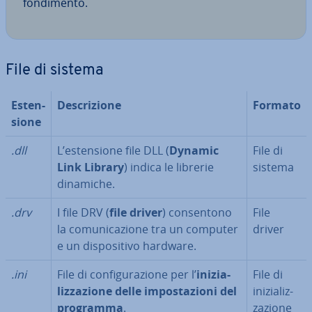
fon­di­men­to.
File di sistema
Esten­
De­scri­zio­ne
Formato
sio­ne
.dll
L’esten­sio­ne file DLL (
Dynamic
File di
Link Library
) indica le librerie
sistema
dinamiche.
.drv
I file DRV (
file driver
) con­sen­to­no
File
la co­mu­ni­ca­zio­ne tra un computer
driver
e un di­spo­si­ti­vo hardware.
.ini
File di con­fi­gu­ra­zio­ne per l’
ini­zia­
File di
liz­za­zio­ne delle im­po­sta­zio­ni del
ini­zia­liz­
programma
.
za­zio­ne