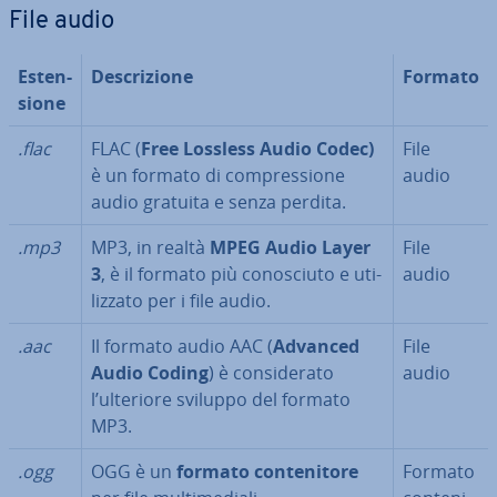
File audio
Esten­
De­scri­zio­ne
Formato
sio­ne
.flac
FLAC (
Free Lossless Audio Codec)
File
è un formato di com­pres­sio­ne
audio
audio gratuita e senza perdita.
.mp3
MP3, in realtà
MPEG Audio Layer
File
3
, è il formato più co­no­sciu­to e uti­
audio
liz­za­to per i file audio.
.aac
Il formato audio AAC (
Advanced
File
Audio Coding
) è con­si­de­ra­to
audio
l’ulteriore sviluppo del formato
MP3.
.ogg
OGG è un
formato con­te­ni­to­re
Formato