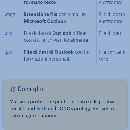
formato testo
elet­tro­ni­ca
.msg
Esten­sio­ne file
per e-mail in
File di posta
Microsoft Outlook
elet­tro­ni­ca
.ost
File di dati di
Outlook
offline
File di dati
con dati ar­chi­via­ti lo­cal­men­te.
.pst
File di dati di Outlook
con in­
File con­te­ni­
for­ma­zio­ni personali.
to­re
Consiglio
Massima pro­te­zio­ne per tutti i dati e i di­spo­si­ti­vi:
con il
Cloud Backup
di IONOS pro­teg­ge­te i vostri
dati in ogni si­tua­zio­ne.