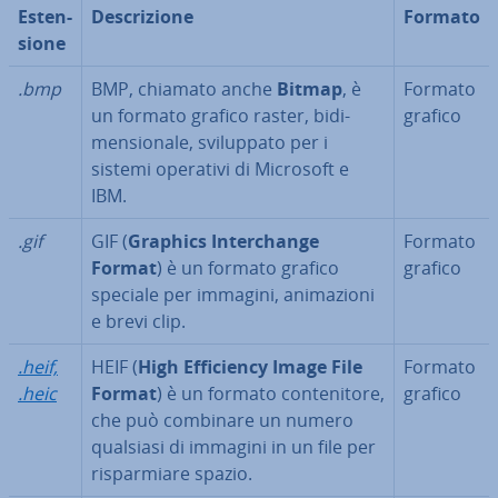
Esten­
De­scri­zio­ne
Formato
sio­ne
.bmp
BMP, chiamato anche
Bitmap
, è
Formato
un formato grafico raster, bi­di­
grafico
men­sio­na­le, svi­lup­pa­to per i
sistemi operativi di Microsoft e
IBM.
.gif
GIF (
Graphics In­ter­chan­ge
Formato
Format
) è un formato grafico
grafico
speciale per immagini, ani­ma­zio­ni
e brevi clip.
.heif,
HEIF (
High Ef­fi­cien­cy Image File
Formato
.heic
Format
) è un formato con­te­ni­to­re,
grafico
che può combinare un numero
qualsiasi di immagini in un file per
ri­spar­mia­re spazio.