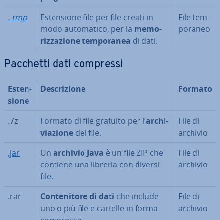
. tmp
Esten­sio­ne file per file creati in
File tem­
modo au­to­ma­ti­co, per la
me­mo­
po­ra­neo
riz­za­zio­ne tem­po­ra­nea
di dati.
Pacchetti dati compressi
Esten­
De­scri­zio­ne
Formato
sio­ne
.7z
Formato di file gratuito per l’
ar­chi­
File di
via­zio­ne
dei file.
archivio
.jar
Un
archivio Java
è un file ZIP che
File di
contiene una libreria con diversi
archivio
file.
.rar
Con­te­ni­to­re di dati
che include
File di
uno o più file e cartelle in forma
archivio