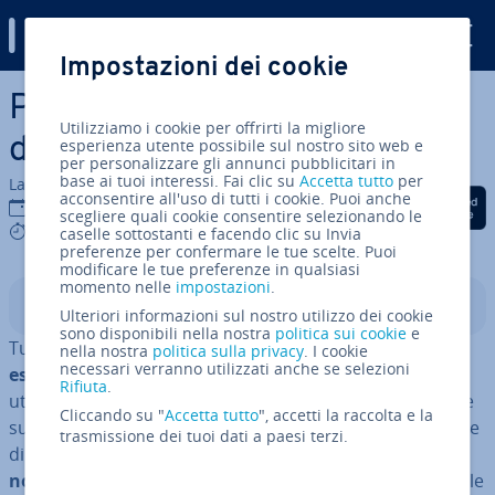
Digital Guide
Impostazioni dei cookie
Vai al contenuto prin­ci­pa­le
Pa­no­ra­mi­ca delle esten­sio­ni
Utilizziamo i cookie per offrirti la migliore
dei file
esperienza utente possibile sul nostro sito web e
per personalizzare gli annunci pubblicitari in
base ai tuoi interessi. Fai clic su
Accetta tutto
per
La redazione di IONOS
acconsentire all'uso di tutti i cookie. Puoi anche
Condividi via Facebook
Condividi via Twitter
Condividi via Li
20 set 2021
scegliere quali cookie consentire selezionando le
6 mins
caselle sottostanti e facendo clic su Invia
preferenze per confermare le tue scelte. Puoi
modificare le tue preferenze in qualsiasi
momento nelle
impostazioni
.
Indice
Ulteriori informazioni sul nostro utilizzo dei cookie
sono disponibili nella nostra
politica sui cookie
e
Tutti sanno che
vengono create
di continuo
nuove
nella nostra
politica sulla privacy
. I cookie
necessari verranno utilizzati anche se selezioni
esten­sio­ni di file, sco­no­sciu­te
alla maggior parte degli
Rifiuta
.
utenti. Per le esten­sio­ni comuni come JPG o MP3 sapete
Cliccando su "
Accetta tutto
", accetti la raccolta e la
subito che si tratta ri­spet­ti­va­men­te di un file immagine e
trasmissione dei tuoi dati a paesi terzi.
di un file musicale. Tuttavia, oltre alle
esten­sio­ni dei
nomi di file
co­no­sciu­te, esistono anche in­nu­me­re­vo­li file