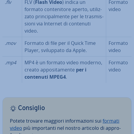
.flv
FLV (
Flash Video
)
indica un
Formato
formato con­te­ni­to­re aperto, uti­liz­
video
za­to prin­ci­pal­men­te per le tra­smis­
sio­ni via Internet di contenuti
video.
.mov
Formato di file per il Quick Time
Formato
Player, svi­lup­pa­to da Apple.
video
.mp4
MP4 è un formato video moderno,
Formato
creato ap­po­si­ta­men­te
per i
video
contenuti MPEG4
.
Consiglio
Potete trovare maggiori in­for­ma­zio­ni sui
formati
video
più im­por­tan­ti nel nostro articolo di ap­pro­