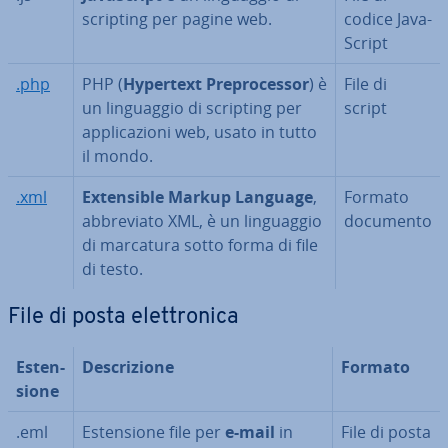
scripting per pagine web.
codice Ja­va­
Script
.php
PHP (
Hypertext Pre­pro­ces­sor
) è
File di
un lin­guag­gio di scripting per
script
ap­pli­ca­zio­ni web, usato in tutto
il mondo.
.xml
Ex­ten­si­ble Markup Language
,
Formato
ab­bre­via­to XML, è un lin­guag­gio
documento
di marcatura sotto forma di file
di testo.
File di posta elet­tro­ni­ca
Esten­
De­scri­zio­ne
Formato
sio­ne
.eml
Esten­sio­ne file per
e-mail
in
File di posta