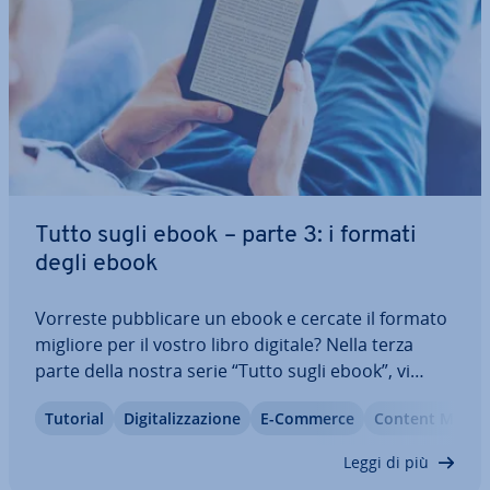
Tutto sugli ebook – parte 3: i formati
degli ebook
Vorreste pub­bli­ca­re un ebook e cercate il formato
migliore per il vostro libro digitale? Nella terza
parte della nostra serie “Tutto sugli ebook”, vi
offriamo una pa­no­ra­mi­ca dei formati più comuni,
Tutorial
Di­gi­ta­liz­za­zio­ne
E-Commerce
Content Marke
vi pre­sen­tia­mo i pro e i contro dei diversi standard
aperti o pro­prie­ta­ri e vi…
Leggi di più