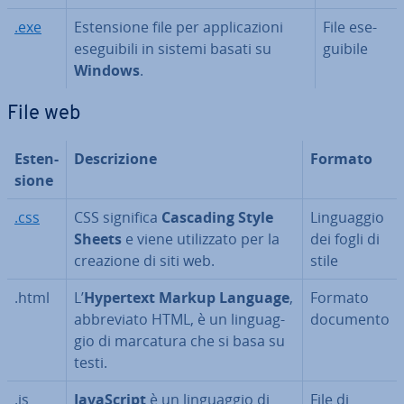
.exe
Esten­sio­ne file per ap­pli­ca­zio­ni
File ese­
ese­gui­bi­li in sistemi basati su
gui­bi­le
Windows
.
File web
Esten­
De­scri­zio­ne
Formato
sio­ne
.css
CSS significa
Cascading Style
Lin­guag­gio
Sheets
e viene
uti­liz­za­to per la
dei fogli di
creazione di siti web.
stile
.html
L’
Hypertext Markup Language
,
Formato
ab­bre­via­to HTML, è un lin­guag­
documento
gio di marcatura che si basa su
testi.
.js
Ja­va­Script
è un lin­guag­gio di
File di