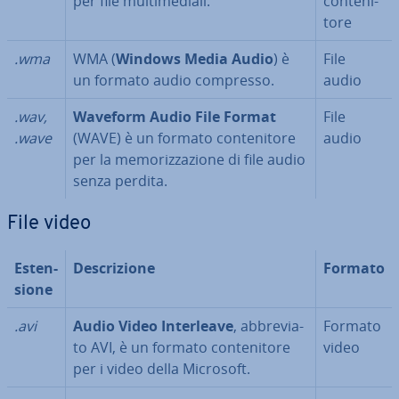
per file mul­ti­me­dia­li.
con­te­ni­
to­re
.wma
WMA (
Windows Media Audio
) è
File
un formato audio compresso.
audio
.wav,
Waveform Audio File Format
File
.wave
(WAVE) è un formato con­te­ni­to­re
audio
per la me­mo­riz­za­zio­ne di file audio
senza perdita.
File video
Esten­
De­scri­zio­ne
Formato
sio­ne
.avi
Audio Video In­ter­lea­ve
, ab­bre­via­
Formato
to AVI, è un formato con­te­ni­to­re
video
per i video della Microsoft.