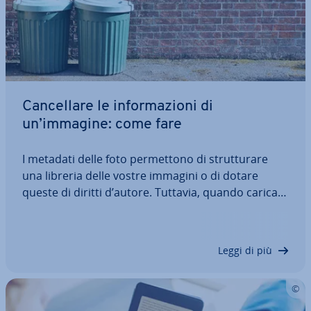
Can­cel­la­re le in­for­ma­zio­ni di
un’immagine: come fare
I metadati delle foto per­met­to­no di strut­tu­ra­re
una libreria delle vostre immagini o di dotare
queste di diritti d’autore. Tuttavia, quando caricate
una foto in rete, can­cel­la­re certe in­for­ma­zio­ni in
essa contenute può essere una buona idea per
evitare di rivelare dati sensibili.…
Leggi di più