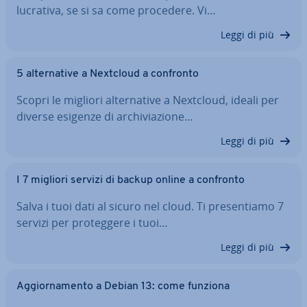
lucrativa, se si sa come procedere. Vi…
Leggi di più
5 al­ter­na­ti­ve a Nextcloud a confronto
Scopri le migliori al­ter­na­ti­ve a Nextcloud, ideali per
diverse esigenze di ar­chi­via­zio­ne…
Leggi di più
I 7 migliori servizi di backup online a confronto
Salva i tuoi dati al sicuro nel cloud. Ti pre­sen­tia­mo 7
servizi per pro­teg­ge­re i tuoi…
Leggi di più
Ag­gior­na­men­to a Debian 13: come funziona