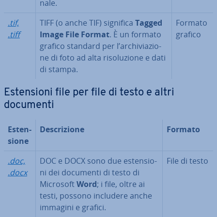
na­le.
.tif,
TIFF (o anche TIF) significa
Tagged
Formato
.tiff
Image File Format
. È un formato
grafico
grafico standard per l’ar­chi­via­zio­
ne di foto ad alta ri­so­lu­zio­ne e dati
di stampa.
Esten­sio­ni file per file di testo e altri
documenti
Esten­
De­scri­zio­ne
Formato
sio­ne
.doc,
DOC e DOCX sono due esten­sio­
File di testo
.docx
ni dei documenti di testo di
Microsoft
Word
; i file, oltre ai
testi, possono includere anche
immagini e grafici.