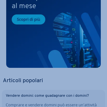
Articoli popolari
Vendere domini: come gua­da­gna­re con i domini?
Comprare e vendere domini può essere un'at­ti­vi­tà