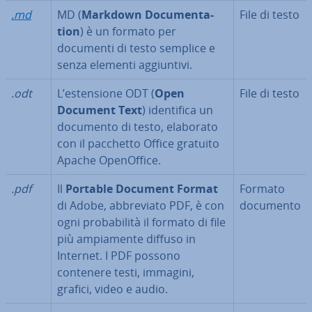
.md
MD (
Markdown Do­cu­men­ta­
File di testo
tion
) è un formato per
documenti di testo semplice e
senza elementi ag­giun­ti­vi.
.odt
L’esten­sio­ne ODT (
Open
File di testo
Document Text
) iden­ti­fi­ca un
documento di testo, elaborato
con il pacchetto Office gratuito
Apache Ope­nOf­fi­ce.
.pdf
Il
Portable Document Format
Formato
di Adobe, ab­bre­via­to PDF, è con
documento
ogni pro­ba­bi­li­tà il formato di file
più am­pia­men­te diffuso in
Internet. I PDF possono
contenere testi, immagini,
grafici, video e audio.