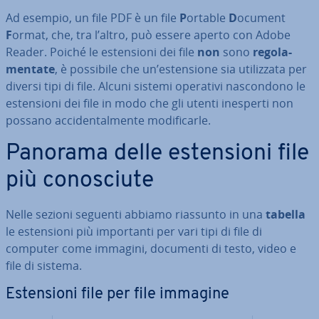
Ad esempio, un file PDF è un file
P
ortable
D
ocument
F
ormat, che, tra l’altro, può essere aperto con Adobe
Reader. Poiché le esten­sio­ni dei file
non
sono
re­go­la­
men­ta­te
, è possibile che un’esten­sio­ne sia uti­liz­za­ta per
diversi tipi di file. Alcuni sistemi operativi na­scon­do­no le
esten­sio­ni dei file in modo che gli utenti inesperti non
possano ac­ci­den­tal­men­te mo­di­fi­car­le.
Panorama delle esten­sio­ni file
più co­no­sciu­te
Nelle sezioni seguenti abbiamo riassunto in una
tabella
le esten­sio­ni più im­por­tan­ti per vari tipi di file di
computer come immagini, documenti di testo, video e
file di sistema.
Esten­sio­ni file per file immagine