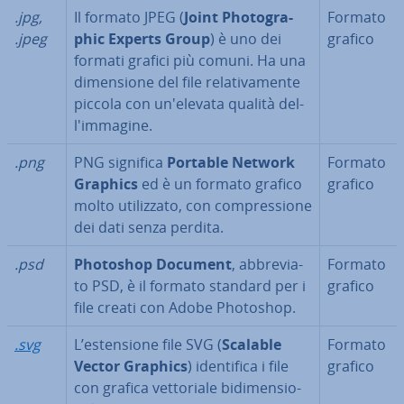
.jpg,
Il formato JPEG (
Joint Pho­to­gra­
Formato
.jpeg
phic Experts Group
) è uno dei
grafico
formati grafici più comuni. Ha una
di­men­sio­ne del file re­la­ti­va­men­te
piccola con un'e­le­va­ta qualità del­
l'im­ma­gi­ne.
.png
PNG significa
Portable Network
Formato
Graphics
ed è un formato grafico
grafico
molto uti­liz­za­to, con com­pres­sio­ne
dei dati senza perdita.
.psd
Photoshop Document
, ab­bre­via­
Formato
to PSD, è il formato standard per i
grafico
file creati con Adobe Photoshop.
.svg
L’esten­sio­ne file SVG (
Scalable
Formato
Vector Graphics
) iden­ti­fi­ca i file
grafico
con grafica vet­to­ria­le bi­di­men­sio­