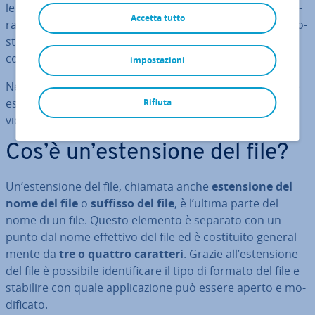
le cui esten­sio­ni non sono sempre note all’utente. Na­tu­
Accetta tutto
ral­men­te, il fatto che nuove esten­sio­ni di file vengano co­
stan­te­men­te aggiunte a quelle esistenti non rende le
cose più facili.
impostazioni
Nel seguente articolo vi forniamo una pa­no­ra­mi­ca sulle
esten­sio­ni file più im­por­tan­ti per file di testo, immagini,
Rifiuta
video e molti altri file digitali.
Cos’è un’esten­sio­ne del file?
Un’esten­sio­ne del file, chiamata anche
esten­sio­ne del
nome del file
o
suffisso del file
, è l’ultima parte del
nome di un file. Questo elemento è separato con un
punto dal nome effettivo del file ed è co­sti­tui­to ge­ne­ral­
men­te da
tre o quattro caratteri
. Grazie all’esten­sio­ne
del file è possibile iden­ti­fi­ca­re il tipo di formato del file e
stabilire con quale ap­pli­ca­zio­ne può essere aperto e mo­
di­fi­ca­to.