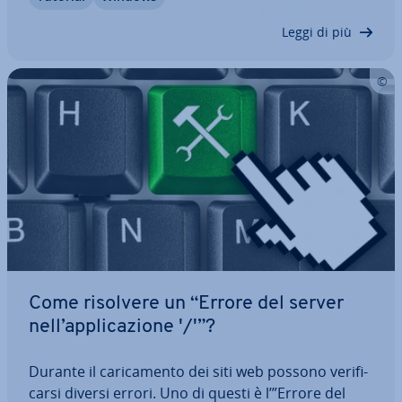
questo modo, con pochi clic, metterete un po’
d’ordine nel caos dei dati. Questa…
Leggi di più
Come risolvere un “Errore del server
nell’ap­pli­ca­zio­ne '/'”?
Durante il ca­ri­ca­men­to dei siti web possono ve­ri­fi­
car­si diversi errori. Uno di questi è l’”Errore del