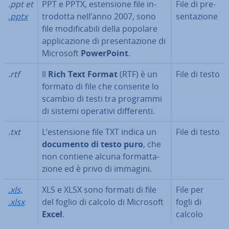
.ppt et
PPT e PPTX, esten­sio­ne file in­
File di pre­
.pptx
tro­dot­ta nell’anno 2007, sono
sen­ta­zio­ne
file mo­di­fi­ca­bi­li della popolare
ap­pli­ca­zio­ne di pre­sen­ta­zio­ne di
Microsoft
Po­wer­Point
.
.rtf
Il
Rich Text Format
(RTF) è un
File di testo
formato di file che consente lo
scambio di testi tra programmi
di sistemi operativi dif­fe­ren­ti.
.txt
L’esten­sio­ne file TXT indica un
File di testo
documento di testo puro
, che
non contiene alcuna for­mat­ta­
zio­ne ed è privo di immagini.
.xls,
XLS e XLSX sono formati di file
File per
.xlsx
del foglio di calcolo di Microsoft
fogli di
Excel
.
calcolo