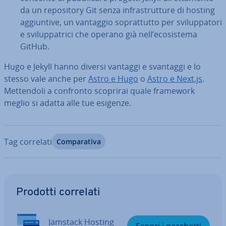
da un re­po­si­to­ry Git senza in­fra­strut­tu­re di hosting
ag­giun­ti­ve, un vantaggio so­prat­tut­to per svi­lup­pa­to­ri
e svi­lup­pa­tri­ci che operano già nell’eco­si­ste­ma
GitHub.
Hugo e Jekyll hanno diversi vantaggi e svantaggi e lo
stesso vale anche per
Astro e Hugo
o
Astro e Next.js
.
Met­ten­do­li a confronto scoprirai quale framework
meglio si adatta alle tue esigenze.
Tag correlati
Com­pa­ra­ti­va
Vai al menu prin­ci­pa­le
Prodotti correlati
Jamstack Hosting