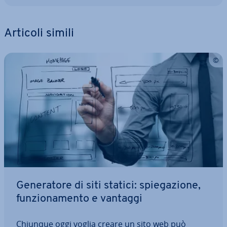
Articoli simili
Ge­ne­ra­to­re di siti statici: spie­ga­zio­ne,
fun­zio­na­men­to e vantaggi
Chiunque oggi voglia creare un sito web può