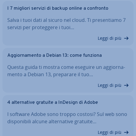
I 7 migliori servizi di backup online a confronto
Salva i tuoi dati al sicuro nel cloud. Ti pre­sen­tia­mo 7
servizi per pro­teg­ge­re i tuoi…
Leggi di più
Ag­gior­na­men­to a Debian 13: come funziona
Questa guida ti mostra come eseguire un ag­gior­na­
men­to a Debian 13, preparare il tuo…
Leggi di più
4 al­ter­na­ti­ve gratuite a InDesign di Adobe
I software Adobe sono troppo costosi? Sul web sono
di­spo­ni­bi­li alcune al­ter­na­ti­ve gratuite…
Leggi di più