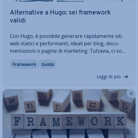
Al­ter­na­ti­ve a Hugo: sei framework
validi
Con Hugo, è possibile generare ra­pi­da­men­te siti
web statici e per­for­man­ti, ideali per blog, do­cu­
men­ta­zio­ni o pagine di marketing. Tuttavia, ci sono
casi in cui altri ge­ne­ra­to­ri o framework offrono
Framework
Guida
maggiore fles­si­bi­li­tà, com­po­nen­ti in­te­rat­ti­vi o
rendering lato server integrato. In…
Leggi di più