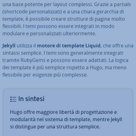
una base potente per layout complessi. Grazie a partials
(shortcode per­so­na­liz­za­ti) e a una chiara gerarchia di
template, è possibile creare strutture di pagine molto
fles­si­bi­li. I temi possono essere integrati in modo
modulare e per­so­na­liz­za­ti ul­te­rior­men­te.
Jekyll
utilizza il
motore di template Liquid
, che offre una
sintassi semplice. I temi sono ge­ne­ral­men­te integrati
tramite RubyGems e possono essere adattati. La logica
dei template è più semplice rispetto a Hugo, ma meno
fles­si­bi­le per esigenze più complesse.
In sintesi
Hugo offre maggiore libertà di pro­get­ta­zio­ne e
mo­du­la­ri­tà nel sistema di template, mentre Jekyll
si distingue per una struttura semplice.