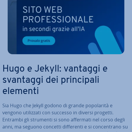
Hugo e Jekyll: vantaggi e
svantaggi dei prin­ci­pa­li
elementi
Sia Hugo che Jekyll godono di grande po­po­la­ri­tà e
vengono uti­liz­za­ti con successo in diversi progetti.
Entrambi gli strumenti si sono affermati nel corso degli
anni, ma seguono concetti dif­fe­ren­ti e si con­cen­tra­no su