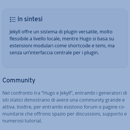
In sintesi
Jekyll offre un sistema di plugin versatile, molto
fles­si­bi­le a livello locale, mentre Hugo si basa su
esten­sio­ni modulari come shortcode e temi, ma
senza un’in­ter­fac­cia centrale per i plugin.
Community
Nel confronto tra “Hugo e Jekyll”, entrambi i ge­ne­ra­to­ri di
siti statici di­mo­stra­no di avere una community grande e
attiva. Inoltre, per entrambi esistono forum o pagine co­
mu­ni­ta­rie che offrono spazio per di­scus­sio­ni, supporto e
numerosi tutorial.