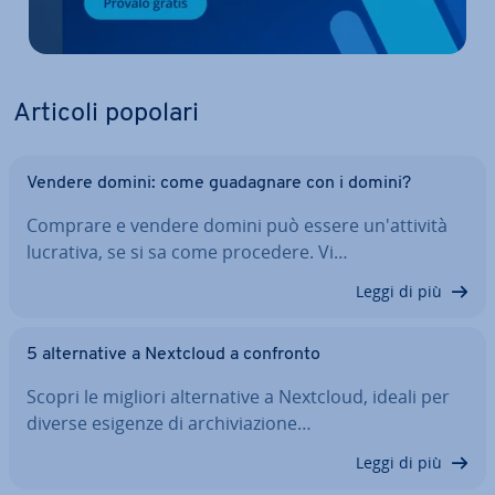
Articoli popolari
Vendere domini: come gua­da­gna­re con i domini?
Comprare e vendere domini può essere un'at­ti­vi­tà
lucrativa, se si sa come procedere. Vi…
Leggi di più
5 al­ter­na­ti­ve a Nextcloud a confronto
Scopri le migliori al­ter­na­ti­ve a Nextcloud, ideali per
diverse esigenze di ar­chi­via­zio­ne…
Leggi di più