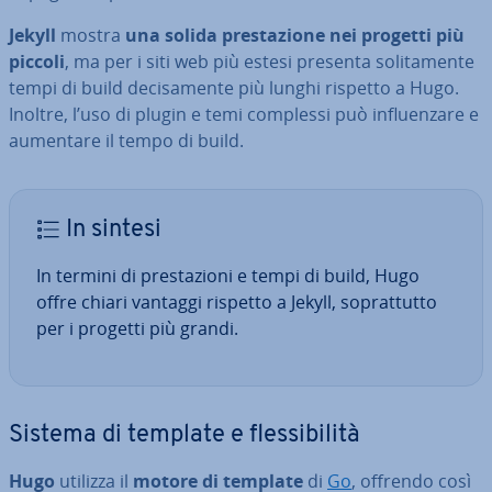
Jekyll
mostra
una solida pre­sta­zio­ne nei progetti più
piccoli
, ma per i siti web più estesi presenta so­li­ta­men­te
tempi di build de­ci­sa­men­te più lunghi rispetto a Hugo.
Inoltre, l’uso di plugin e temi complessi può in­fluen­za­re e
aumentare il tempo di build.
In sintesi
In termini di pre­sta­zio­ni e tempi di build, Hugo
offre chiari vantaggi rispetto a Jekyll, so­prat­tut­to
per i progetti più grandi.
Sistema di template e fles­si­bi­li­tà
Hugo
utilizza il
motore di template
di
Go
, offrendo così