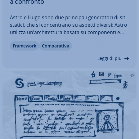
a confronto
Astro e Hugo sono due prin­ci­pa­li ge­ne­ra­to­ri di siti
statici, che si con­cen­tra­no su aspetti diversi: Astro
utilizza un’ar­chi­tet­tu­ra basata su com­po­nen­ti e
idra­ta­zio­ne parziale, mentre Hugo impiega i
Framework
Com­pa­ra­ti­va
template Go e una semplice pipeline di build. In
questa guida con­fron­tia­mo le…
Leggi di più