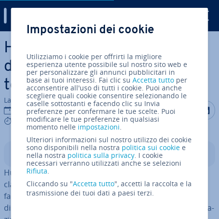
Digital Guide
Impostazioni dei cookie
Vai al contenuto prin­ci­pa­le
Hugo vs Jekyll: un confronto
Utilizziamo i cookie per offrirti la migliore
diretto tra i popolari ge­ne­ra­
esperienza utente possibile sul nostro sito web e
per personalizzare gli annunci pubblicitari in
base ai tuoi interessi. Fai clic su
Accetta tutto
per
to­ri di siti statici
acconsentire all'uso di tutti i cookie. Puoi anche
scegliere quali cookie consentire selezionando le
La redazione di IONOS
caselle sottostanti e facendo clic su Invia
Condividi 
Condiv
C
04 nov 2025
preferenze per confermare le tue scelte. Puoi
modificare le tue preferenze in qualsiasi
6 mins
momento nelle
impostazioni
.
Ulteriori informazioni sul nostro utilizzo dei cookie
sono disponibili nella nostra
politica sui cookie
e
Indice
nella nostra
politica sulla privacy
. I cookie
necessari verranno utilizzati anche se selezioni
Rifiuta
.
Hugo e Jekyll sono con­si­de­ra­ti ge­ne­ra­to­ri di siti statici
classici e per­met­to­no la creazione di siti web veloci e
Cliccando su "
Accetta tutto
", accetti la raccolta e la
trasmissione dei tuoi dati a paesi terzi.
facili da mantenere basati su contenuti statici. Hugo si
distingue per i tempi di build ra­pi­dis­si­mi e una con­fi­gu­ra­