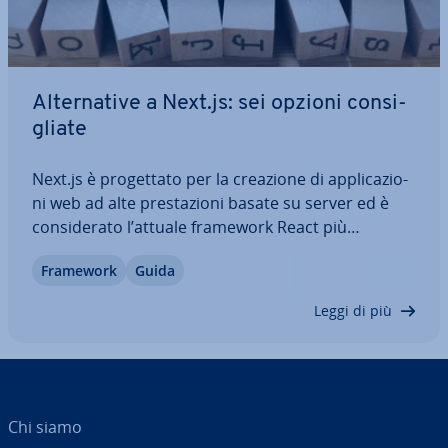
Al­ter­na­ti­ve a Next.js: sei opzioni con­si­
glia­te
Next.js è pro­get­ta­to per la creazione di ap­pli­ca­zio­
ni web ad alte pre­sta­zio­ni basate su server ed è
con­si­de­ra­to l’attuale framework React più
popolare. I casi d’uso spaziano dai negozi di e-
Framework
Guida
commerce alle pagine di de­sti­na­zio­ne di marketing
fino ai portali di contenuti e dashboard…
Leggi di più
Chi siamo