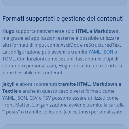
Formati sup­por­ta­ti e gestione dei contenuti
Hugo
supporta na­ti­va­men­te solo
HTML e Markdown
,
ma grazie ad ap­pli­ca­zio­ni esterne è possibile uti­liz­za­re
altri formati di input come AsciiDoc e re­Struc­tu­red­Text.
La con­fi­gu­ra­zio­ne può avvenire tramite
YAML
,
JSON
o
TOML. Con funzioni come sezioni, tas­so­no­mie e tipi di
contenuto per­so­na­liz­za­ti, Hugo consente una strut­tu­ra­
zio­ne fles­si­bi­le dei contenuti.
Jekyll
elabora i contenuti
tramite HTML, Markdown e
Textile
e anche in questo caso diversi formati come
YAML, JSON, CSV o TSV possono essere uti­liz­za­ti come
Front Matter. L’or­ga­niz­za­zio­ne avviene tramite la cartella
“_posts” o tramite col­le­zio­ni (col­lec­tions) per­so­na­liz­za­te.