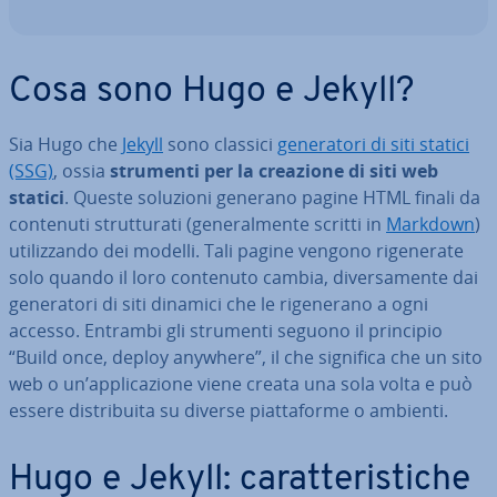
Cosa sono Hugo e Jekyll?
Sia Hugo che
Jekyll
sono classici
ge­ne­ra­to­ri di siti statici
(SSG)
, ossia
strumenti per la creazione di siti web
statici
. Queste soluzioni generano pagine HTML finali da
contenuti strut­tu­ra­ti (ge­ne­ral­men­te scritti in
Markdown
)
uti­liz­zan­do dei modelli. Tali pagine vengono ri­ge­ne­ra­te
solo quando il loro contenuto cambia, di­ver­sa­men­te dai
ge­ne­ra­to­ri di siti dinamici che le ri­ge­ne­ra­no a ogni
accesso. Entrambi gli strumenti seguono il principio
“Build once, deploy anywhere”, il che significa che un sito
web o un’ap­pli­ca­zio­ne viene creata una sola volta e può
essere di­stri­bui­ta su diverse piat­ta­for­me o ambienti.
Hugo e Jekyll: ca­rat­te­ri­sti­che