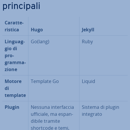
prin­ci­pa­li
Ca­rat­te­
ri­sti­ca
Hugo
Jekyll
Lin­guag­
Go(lang)
Ruby
gio di
pro­
gram­ma­
zio­ne
Motore
Template Go
Liquid
di
template
Plugin
Nessuna in­ter­fac­cia
Sistema di plugin
ufficiale, ma espan­
integrato
di­bi­le tramite
shortcode e temi,