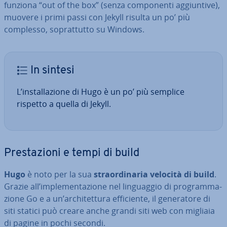
funziona “out of the box” (senza com­po­nen­ti ag­giun­ti­ve),
muovere i primi passi con Jekyll risulta un po’ più
complesso, so­prat­tut­to su Windows.
In sintesi
L’in­stal­la­zio­ne di Hugo è un po’ più semplice
rispetto a quella di Jekyll.
Pre­sta­zio­ni e tempi di build
Hugo
è noto per la sua
straor­di­na­ria velocità di build
.
Grazie all’im­ple­men­ta­zio­ne nel lin­guag­gio di pro­gram­ma­
zio­ne Go e a un’ar­chi­tet­tu­ra ef­fi­cien­te, il ge­ne­ra­to­re di
siti statici può creare anche grandi siti web con migliaia
di pagine in pochi secondi.