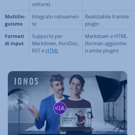
settore)
Mul­ti­lin­
Integrato na­ti­va­men­
Rea­liz­za­bi­le tramite
gui­smo
te
plugin
Formati
Supporto per
Markdown e HTML
di input
Markdown, AsciiDoc,
(formati ag­giun­ti­vi
RST e
HTML
tramite plugin)