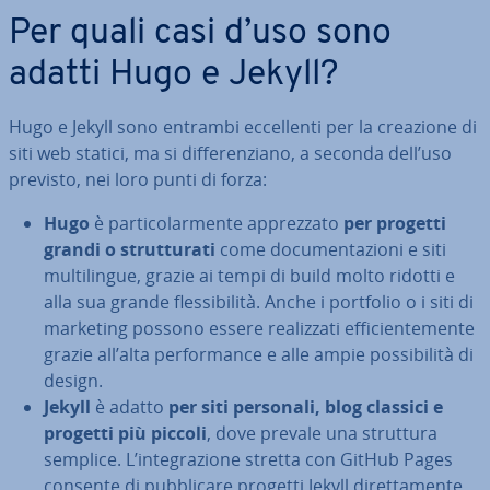
Per quali casi d’uso sono
adatti Hugo e Jekyll?
Hugo e Jekyll sono entrambi ec­cel­len­ti per la creazione di
siti web statici, ma si dif­fe­ren­zia­no, a seconda dell’uso
previsto, nei loro punti di forza:
Hugo
è par­ti­co­lar­men­te ap­prez­za­to
per progetti
grandi o strut­tu­ra­ti
come do­cu­men­ta­zio­ni e siti
mul­ti­lin­gue, grazie ai tempi di build molto ridotti e
alla sua grande fles­si­bi­li­tà. Anche i portfolio o i siti di
marketing possono essere rea­liz­za­ti ef­fi­cien­te­men­te
grazie all’alta per­for­man­ce e alle ampie pos­si­bi­li­tà di
design.
Jekyll
è adatto
per siti personali, blog classici e
progetti più piccoli
, dove prevale una struttura
semplice. L’in­te­gra­zio­ne stretta con GitHub Pages
consente di pub­bli­ca­re progetti Jekyll di­ret­ta­men­te