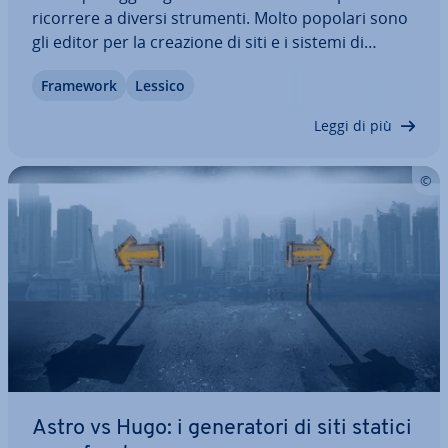
ricorrere a diversi strumenti. Molto popolari sono
gli editor per la creazione di siti e i sistemi di
gestione dei contenuti; tuttavia, queste ap­pli­ca­zio­
Framework
Lessico
ni sono spesso troppo complesse e ri­chie­do­no
molte risorse. I ge­ne­ra­to­ri di siti…
Leggi di più
Astro vs Hugo: i ge­ne­ra­to­ri di siti statici