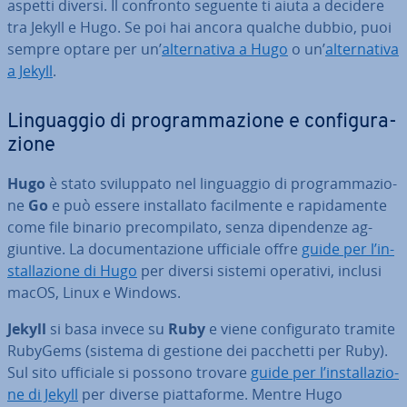
aspetti diversi. Il confronto seguente ti aiuta a decidere
tra Jekyll e Hugo. Se poi hai ancora qualche dubbio, puoi
sempre optare per un’
al­ter­na­ti­va a Hugo
o un’
al­ter­na­ti­va
a Jekyll
.
Lin­guag­gio di pro­gram­ma­zio­ne e con­fi­gu­ra­
zio­ne
Hugo
è stato svi­lup­pa­to nel lin­guag­gio di pro­gram­ma­zio­
ne
Go
e può essere in­stal­la­to fa­cil­men­te e ra­pi­da­men­te
come file binario pre­com­pi­la­to, senza di­pen­den­ze ag­
giun­ti­ve. La do­cu­men­ta­zio­ne ufficiale offre
guide per l’in­
stal­la­zio­ne di Hugo
per diversi sistemi operativi, inclusi
macOS, Linux e Windows.
Jekyll
si basa invece su
Ruby
e viene con­fi­gu­ra­to tramite
RubyGems (sistema di gestione dei pacchetti per Ruby).
Sul sito ufficiale si possono trovare
guide per l’in­stal­la­zio­
ne di Jekyll
per diverse piat­ta­for­me. Mentre Hugo