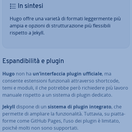
In sintesi
Hugo offre una varietà di formati leg­ger­men­te più
ampia e opzioni di strut­tu­ra­zio­ne più fles­si­bi­li
rispetto a Jekyll.
Espan­di­bi­li­tà e plugin
Hugo
non ha
un’in­ter­fac­cia plugin ufficiale
, ma
consente esten­sio­ni fun­zio­na­li at­tra­ver­so shortcode,
temi e moduli, il che potrebbe però ri­chie­de­re più lavoro
manuale rispetto a un sistema di plugin dedicato.
Jekyll
dispone di un
sistema di plugin integrato
, che
permette di ampliare la fun­zio­na­li­tà. Tuttavia, su piat­ta­
for­me come GitHub Pages, l’uso dei plugin è limitato,
poiché molti non sono sup­por­ta­ti.