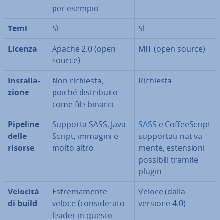
per esempio
Temi
Sì
Sì
Licenza
Apache 2.0 (open
MIT (open source)
source)
In­stal­la­
Non richiesta,
Richiesta
zio­ne
poiché di­stri­bui­to
come file binario
Pipeline
Supporta SASS, Ja­va­
SASS
e Cof­fee­Script
delle
Script, immagini e
sup­por­ta­ti na­ti­va­
risorse
molto altro
men­te, esten­sio­ni
possibili tramite
plugin
Velocità
Estre­ma­men­te
Veloce (dalla
di build
veloce (con­si­de­ra­to
versione 4.0)
leader in questo