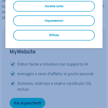
zio­ne semplice, mentre Jekyll è av­van­tag­gia­to grazie alla
sua in­te­gra­zio­ne con GitHub e alla fles­si­bi­li­tà nelle esten­
Accetta tutto
sio­ni. Gli scenari tipici di utilizzo per entrambi gli
strumenti includono blog e do­cu­men­ta­zio­ne.
impostazioni
Rifiuta
Crea il tuo sito web
Scopri le nuovi funzioni IA di
MyWebsite
Editor facile e intuitivo con supporto IA
Immagini e testi d'effetto in pochi secondi
Dominio, indirizzo e-mail e cer­ti­fi­ca­to SSL
inclusi
Vai ai pacchetti