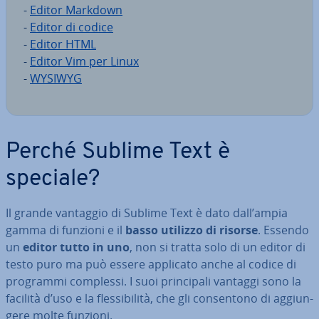
-
Editor Markdown
-
Editor di codice
-
Editor HTML
-
Editor Vim per Linux
-
WYSIWYG
Perché Sublime Text è
speciale?
Il grande vantaggio di Sublime Text è dato dall’ampia
gamma di funzioni e il
basso utilizzo di risorse
. Essendo
un
editor tutto in uno
, non si tratta solo di un editor di
testo puro ma può essere applicato anche al codice di
programmi complessi. I suoi prin­ci­pa­li vantaggi sono la
facilità d’uso e la fles­si­bi­li­tà, che gli con­sen­to­no di ag­giun­
ge­re molte funzioni.