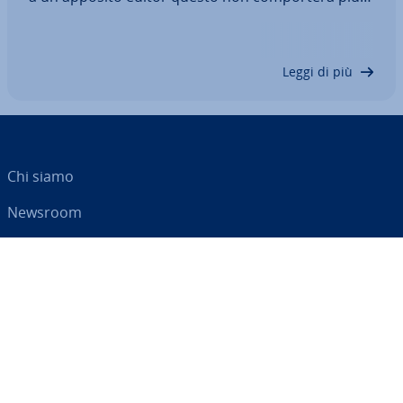
alcun problema. Su Linux, Windows, Mac e anche
online, questi programmi aiutano a creare
documenti Markdown e a con­ver­tir­li in pagine…
Leggi di più
Chi siamo
Newsroom
Centro As­si­sten­za
Termini e con­di­zio­ni
Privacy