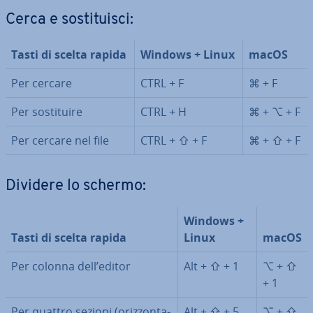
Cerca e so­sti­tui­sci:
Tasti di scelta rapida
Windows + Linux
macOS
Per cercare
CTRL + F
⌘ + F
Per so­sti­tui­re
CTRL + H
⌘ + ⌥ + F
Per cercare nel file
CTRL + ⇧ + F
⌘ + ⇧ + F
Dividere lo schermo:
Windows +
Tasti di scelta rapida
Linux
macOS
Per colonna dell’editor
Alt + ⇧ + 1
⌥ + ⇧
+ 1
Per quattro sezioni (oriz­zon­ta­
Alt + ⇧ + 5
⌥ + ⇧