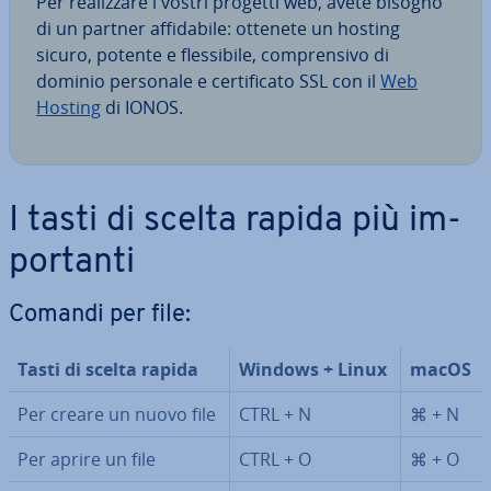
Per rea­liz­za­re i vostri progetti web, avete bisogno
di un partner af­fi­da­bi­le: ottenete un hosting
sicuro, potente e fles­si­bi­le, com­pren­si­vo di
dominio personale e cer­ti­fi­ca­to SSL con il
Web
Hosting
di IONOS.
I tasti di scelta rapida più im­
por­tan­ti
Comandi per file:
Tasti di scelta rapida
Windows + Linux
macOS
Per creare un nuovo file
CTRL + N
⌘ + N
Per aprire un file
CTRL + O
⌘ + O