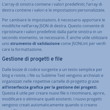
L’array di sinistra contiene i valori pre­de­fi­ni­ti; l’array di
destra contiene i valori e le im­po­sta­zio­ni per­so­na­liz­za­te.
Per cambiare le im­po­sta­zio­ni, è ne­ces­sa­rio apportare le
modifiche nell’array JSON di destra. Questo consente di
ri­pri­sti­na­re i valori pre­de­fi­ni­ti dalla parte sinistra in un
secondo momento, se ne­ces­sa­rio. È anche utile uti­liz­za­re
uno
strumento di va­li­da­zio­ne
come JSONLint per ve­ri­fi­
ca­re la for­mat­ta­zio­ne.
Gestione di progetti e file
Dalle bozze di codice sorgente a un testo semplice per
blog e riviste, i file su Sublime Text vengono ar­chi­via­ti e
or­ga­niz­za­ti nelle ri­spet­ti­ve cartelle di progetto grazie
all’in­ter­fac­cia grafica per la gestione dei progetti
.
Questa è utile per creare nuovi file o ri­no­mi­na­re, aprire,
mo­di­fi­ca­re o eliminare quelli esistenti. I nuovi progetti
vengono creati au­to­ma­ti­ca­men­te quando si creano