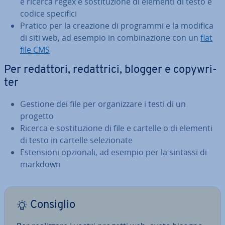
e ricerca regex e so­sti­tu­zio­ne di elementi di testo e
codice specifici
Pratico per la creazione di programmi e la modifica
di siti web, ad esempio in com­bi­na­zio­ne con un
flat
file CMS
Per redattori, re­dat­tri­ci, blogger e co­py­w­ri­
ter
Gestione dei file per or­ga­niz­za­re i testi di un
progetto
Ricerca e so­sti­tu­zio­ne di file e cartelle o di elementi
di testo in cartelle se­le­zio­na­te
Esten­sio­ni opzionali, ad esempio per la sintassi di
markdown
Consiglio