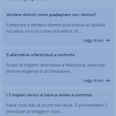
Vendere domini: come gua­da­gna­re con i domini?
Comprare e vendere domini può essere un'at­ti­vi­tà
lucrativa, se si sa come procedere. Vi…
Leggi di più
5 al­ter­na­ti­ve a Nextcloud a confronto
Scopri le migliori al­ter­na­ti­ve a Nextcloud, ideali per
diverse esigenze di ar­chi­via­zio­ne…
Leggi di più
I 7 migliori servizi di backup online a confronto
Salva i tuoi dati al sicuro nel cloud. Ti pre­sen­tia­mo 7
servizi per pro­teg­ge­re i tuoi…