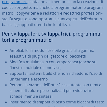
pro­gram­ma­re
e iniziano a ci­men­tar­si con la creazione di
codice sorgente, ma anche a pro­gram­ma­to­ri e pro­gram­
ma­tri­ci, co­py­w­ri­ter e a redattori e re­dat­tri­ci pro­fes­sio­ni­
ste. Di seguito sono riportati alcuni aspetti dell’editor in
base al gruppo di utenti che lo utilizza.
Per svi­lup­pa­to­ri, svi­lup­pa­tri­ci, pro­gram­ma­
to­ri e pro­gram­ma­tri­ci
Am­plia­bi­le in modo fles­si­bi­le grazie alla gamma
esaustiva di plugin del gestore di pacchetti
Modifica mul­ti­li­nea in con­tem­po­ra­nea (anche su
finestre multiple o condivise)
Supporta i sistemi build che non ri­chie­do­no l’uso di
un terminale esterno
Per­so­na­liz­za­zio­ne dell’in­ter­fac­cia utente con temi e
schemi di colore per­so­na­liz­za­ti per evi­den­zia­re
schede, menu e sintassi
In­se­ri­men­to di snippet di testo come blocchi di testo