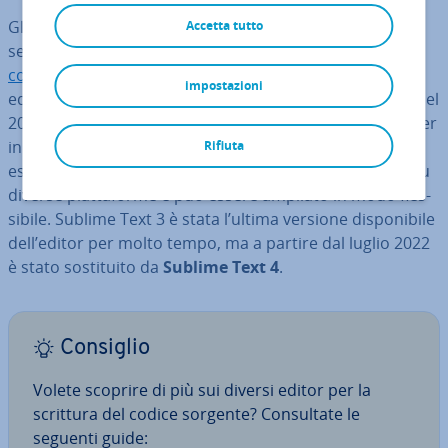
Gli editor di testo sono utili per scrivere dei file di testo
Accetta tutto
semplici e per mo­di­fi­ca­re, con­di­vi­de­re e pub­bli­ca­re il
codice sorgente
di programmi e siti web. Uno degli
impostazioni
editor di testo più popolari è Sublime Text, svi­lup­pa­to nel
2007 dallo svi­lup­pa­to­re di software di Google Jon Skinner
in
C++ e Python
. Ini­zial­men­te, Sublime Text poteva
Rifiuta
essere eseguito solo su Windows, ma ormai funziona su
diverse piat­ta­for­me e può essere ampliato in modo fles­
si­bi­le. Sublime Text 3 è stata l’ultima versione di­spo­ni­bi­le
dell’editor per molto tempo, ma a partire dal luglio 2022
è stato so­sti­tui­to da
Sublime Text 4
.
Consiglio
Volete scoprire di più sui diversi editor per la
scrittura del codice sorgente? Con­sul­ta­te le
seguenti guide: