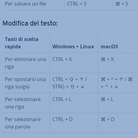
Per salvare un file
CTRL + S
⌘ + S
Modifica del testo:
Tasti di scelta
rapida
Windows + Linux
macOS
Per eliminare una
CTRL + X
⌘ + X
riga
Per spostarsi una
CTRL + ⇧ + ↑ /
⌘ + ^ + ↑ / ⌘
riga su/giù
STRG + ⇧ + ↓
+ ⌃ + ↓
Per se­le­zio­na­re
CTRL + L
⌘ + L
una riga
Per se­le­zio­na­re
CTRL + D
⌘ + D
una parola