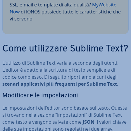
SSL, e-mail e template di alta qualità?
MyWebsite
Now
di IONOS possiede tutte le ca­rat­te­ri­sti­che che
vi servono.
Come uti­liz­za­re Sublime Text?
L’utilizzo di Sublime Text varia a seconda degli utenti.
L’editor è adatto alla scrittura di testo semplice e di
codice complesso. Di seguito ri­por­tia­mo alcuni degli
scenari ap­pli­ca­ti­vi più frequenti per Sublime Text
.
Mo­di­fi­ca­re le im­po­sta­zio­ni
Le im­po­sta­zio­ni dell’editor sono basate sul testo. Queste
si trovano nella sezione “Im­po­sta­zio­ni” di Sublime Text
come testo e vengono salvate come
JSON
. I valori chiave
delle sue im­po­sta­zio­ni sono regolati nei due array.