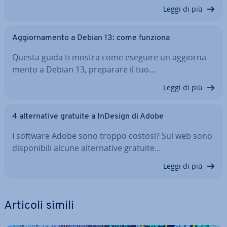
Leggi di più
Ag­gior­na­men­to a Debian 13: come funziona
Questa guida ti mostra come eseguire un ag­gior­na­
men­to a Debian 13, preparare il tuo…
Leggi di più
4 al­ter­na­ti­ve gratuite a InDesign di Adobe
I software Adobe sono troppo costosi? Sul web sono
di­spo­ni­bi­li alcune al­ter­na­ti­ve gratuite…
Leggi di più
Articoli simili