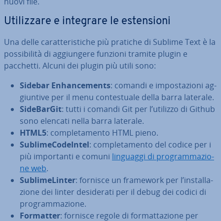
nuovi file.
Uti­liz­za­re e integrare le esten­sio­ni
Una delle ca­rat­te­ri­sti­che più pratiche di Sublime Text è la
pos­si­bi­li­tà di ag­giun­ge­re funzioni tramite plugin e
pacchetti. Alcuni dei plugin più utili sono:
Sidebar En­han­ce­men­ts
: comandi e im­po­sta­zio­ni ag­
giun­ti­ve per il menu con­te­stua­le della barra laterale.
Si­de­Bar­Git
: tutti i comandi Git per l’utilizzo di Github
sono elencati nella barra laterale.
HTML5
: com­ple­ta­men­to HTML pieno.
Su­bli­me­Co­deIn­tel
: com­ple­ta­men­to del codice per i
più im­por­tan­ti e comuni
linguaggi di pro­gram­ma­zio­
ne web
.
Su­bli­me­Lin­ter
: fornisce un framework per l’in­stal­la­
zio­ne dei linter de­si­de­ra­ti per il debug dei codici di
pro­gram­ma­zio­ne.
Formatter
: fornisce regole di for­mat­ta­zio­ne per