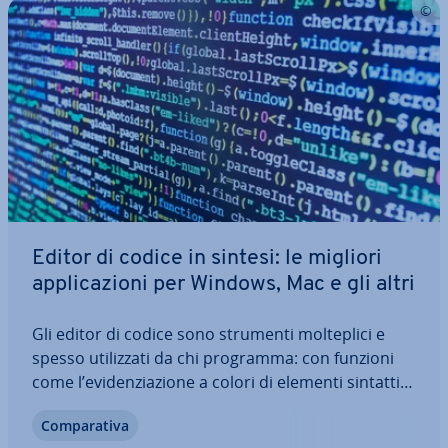
Editor di codice in sintesi: le migliori
ap­pli­ca­zio­ni per Windows, Mac e gli altri
Gli editor di codice sono strumenti mol­te­pli­ci e
spesso uti­liz­za­ti da chi programma: con funzioni
come l’evi­den­zia­zio­ne a colori di elementi sin­tat­ti­ci
o anche il com­ple­ta­men­to au­to­ma­ti­co di parole e
Com­pa­ra­ti­va
codice, questi editor sem­pli­fi­ca­no la scrittura del