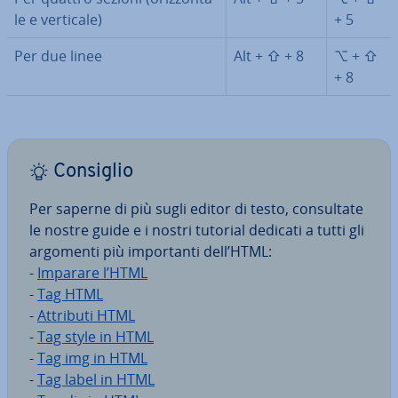
le e verticale)
+ 5
Per due linee
Alt + ⇧ + 8
⌥ + ⇧
+ 8
Consiglio
Per saperne di più sugli editor di testo, con­sul­ta­te
le nostre guide e i nostri tutorial dedicati a tutti gli
argomenti più im­por­tan­ti dell’HTML:
-
Imparare l’HTML
-
Tag HTML
-
Attributi HTML
-
Tag style in HTML
-
Tag img in HTML
-
Tag label in HTML