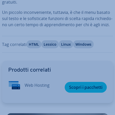
gratuiti.
Un piccolo in­con­ve­nien­te, tuttavia, è che il menu basato
sul testo e le so­fi­sti­ca­te funzioni di scelta rapida ri­chie­do­
no un certo tempo di ap­pren­di­men­to per chi è agli inizi.
Tag correlati
HTML
Lessico
Linux
Windows
Vai al menu prin­ci­pa­le
Prodotti correlati
Web Hosting
Scopri i pacchetti