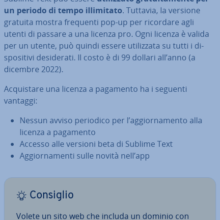
un periodo di tempo il­li­mi­ta­to
. Tuttavia, la versione
gratuita mostra frequenti pop-up per ricordare agli
utenti di passare a una licenza pro. Ogni licenza è valida
per un utente, può quindi essere uti­liz­za­ta su tutti i di­
spo­si­ti­vi de­si­de­ra­ti. Il costo è di 99 dollari all’anno (a
dicembre 2022).
Ac­qui­sta­re una licenza a pagamento ha i seguenti
vantaggi:
Nessun avviso periodico per l’ag­gior­na­men­to alla
licenza a pagamento
Accesso alle versioni beta di Sublime Text
Ag­gior­na­men­ti sulle novità nell’app
Consiglio
Volete un sito web che includa un dominio con