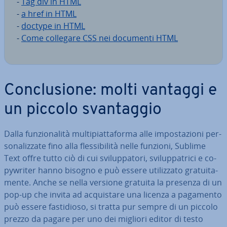
-
Tag div in HTML
-
a href in HTML
-
doctype in HTML
-
Come collegare CSS nei documenti HTML
Con­clu­sio­ne: molti vantaggi e
un piccolo svan­tag­gio
Dalla fun­zio­na­li­tà mul­ti­piat­ta­for­ma alle im­po­sta­zio­ni per­
so­na­liz­za­te fino alla fles­si­bi­li­tà nelle funzioni, Sublime
Text offre tutto ciò di cui svi­lup­pa­to­ri, svi­lup­pa­tri­ci e co­
py­w­ri­ter hanno bisogno e può essere uti­liz­za­to gra­tui­ta­
men­te. Anche se nella versione gratuita la presenza di un
pop-up che invita ad ac­qui­sta­re una licenza a pagamento
può essere fa­sti­dio­so, si tratta pur sempre di un piccolo
prezzo da pagare per uno dei migliori editor di testo