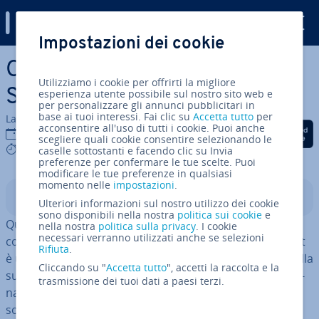
Digital Guide
Impostazioni dei cookie
Vai al contenuto prin­ci­pa­le
Come uti­liz­za­re l’editor
Utilizziamo i cookie per offrirti la migliore
Sublime Text
esperienza utente possibile sul nostro sito web e
per personalizzare gli annunci pubblicitari in
base ai tuoi interessi. Fai clic su
Accetta tutto
per
La redazione di IONOS
acconsentire all'uso di tutti i cookie. Puoi anche
Condividi via Facebook
Condividi via Twitter
Condividi via Li
28 dic 2022
scegliere quali cookie consentire selezionando le
7 mins
caselle sottostanti e facendo clic su Invia
preferenze per confermare le tue scelte. Puoi
modificare le tue preferenze in qualsiasi
momento nelle
impostazioni
.
Indice
Ulteriori informazioni sul nostro utilizzo dei cookie
sono disponibili nella nostra
politica sui cookie
e
Qualora stiate scrivendo un codice HTML, creando
nella nostra
politica sulla privacy
. I cookie
necessari verranno utilizzati anche se selezioni
codice sorgente o scrivendo semplici testi, Sublime Text
Rifiuta
.
è uno degli editor di testo più popolari. Questo grazie alla
Cliccando su "
Accetta tutto
", accetti la raccolta e la
sua com­pa­ti­bi­li­tà mul­ti­piat­ta­for­ma e alle diverse fun­zio­
trasmissione dei tuoi dati a paesi terzi.
na­li­tà per la modifica del testo durante lo sviluppo di
software.