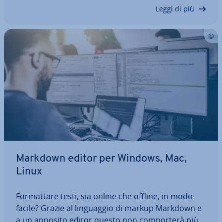
codice. In questo modo fanno…
Leggi di più
Markdown editor per Windows, Mac,
Linux
For­mat­ta­re testi, sia online che offline, in modo
facile? Grazie al lin­guag­gio di markup Markdown e
a un apposito editor questo non com­por­te­rà più