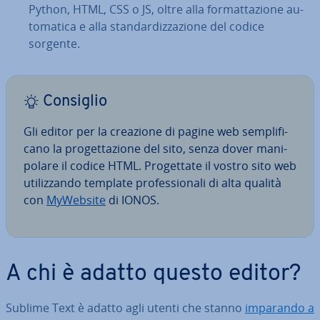
Python, HTML, CSS o JS, oltre alla for­mat­ta­zio­ne au­
to­ma­ti­ca e alla stan­dar­diz­za­zio­ne del codice
sorgente.
Consiglio
Gli editor per la creazione di pagine web sem­pli­fi­
ca­no la pro­get­ta­zio­ne del sito, senza dover ma­ni­
po­la­re il codice HTML. Pro­get­ta­te il vostro sito web
uti­liz­zan­do template pro­fes­sio­na­li di alta qualità
con
MyWebsite
di IONOS.
A chi è adatto questo editor?
Sublime Text è adatto agli utenti che stanno
imparando a