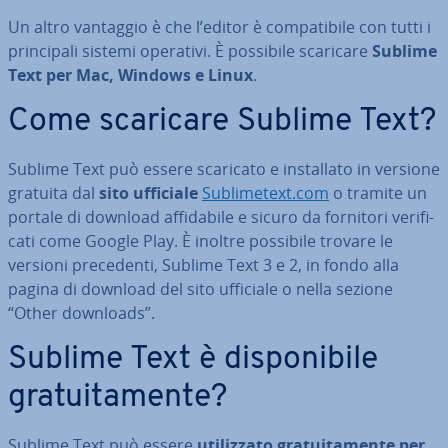
Un altro vantaggio è che l’editor è com­pa­ti­bi­le con tutti i
prin­ci­pa­li sistemi operativi. È possibile scaricare
Sublime
Text per Mac, Windows e Linux
.
Come scaricare Sublime Text?
Sublime Text può essere scaricato e in­stal­la­to in versione
gratuita dal
sito ufficiale
Su­bli­me­text.com
o tramite un
portale di download af­fi­da­bi­le e sicuro da fornitori ve­ri­fi­
ca­ti come Google Play. È inoltre possibile trovare le
versioni pre­ce­den­ti, Sublime Text 3 e 2, in fondo alla
pagina di download del sito ufficiale o nella sezione
“Other downloads”.
Sublime Text è di­spo­ni­bi­le
gra­tui­ta­men­te?
Sublime Text può essere
uti­liz­za­to gra­tui­ta­men­te per