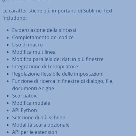
Le ca­rat­te­ri­sti­che più im­por­tan­ti di Sublime Text
includono:
Evi­den­zia­zio­ne della sintassi
Com­ple­ta­men­to del codice
Uso di macro
Modifica mul­ti­li­nea
Modifica parallela dei dati in più finestre
In­te­gra­zio­ne del com­pi­la­to­re
Re­go­la­zio­ne fles­si­bi­le delle im­po­sta­zio­ni
Funzione di ricerca in finestre di dialogo, file,
documenti e righe
Scor­cia­to­ie
Modifica modale
API Python
Selezione di più schede
Modalità scura opzionale
API per le esten­sio­ni