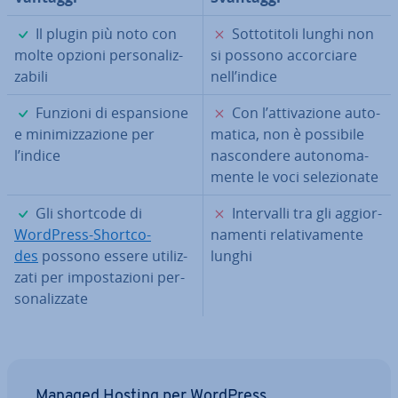
✓
✗
Il plugin più noto con
Sot­to­ti­to­li lunghi non
molte opzioni per­so­na­liz­
si possono ac­cor­cia­re
za­bi­li
nell’indice
✓
✗
Funzioni di espan­sio­ne
Con l’at­ti­va­zio­ne au­to­
e mi­ni­miz­za­zio­ne per
ma­ti­ca, non è possibile
l’indice
na­scon­de­re au­to­no­ma­
men­te le voci se­le­zio­na­te
✓
✗
Gli shortcode di
In­ter­val­li tra gli ag­gior­
WordPress-Short­co­
na­men­ti re­la­ti­va­men­te
des
possono essere uti­liz­
lunghi
za­ti per im­po­sta­zio­ni per­
so­na­liz­za­te
Managed Hosting per WordPress