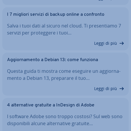
I 7 migliori servizi di backup online a confronto
Salva i tuoi dati al sicuro nel cloud. Ti pre­sen­tia­mo 7
servizi per pro­teg­ge­re i tuoi…
Leggi di più
Ag­gior­na­men­to a Debian 13: come funziona
Questa guida ti mostra come eseguire un ag­gior­na­
men­to a Debian 13, preparare il tuo…
Leggi di più
4 al­ter­na­ti­ve gratuite a InDesign di Adobe
I software Adobe sono troppo costosi? Sul web sono
di­spo­ni­bi­li alcune al­ter­na­ti­ve gratuite…