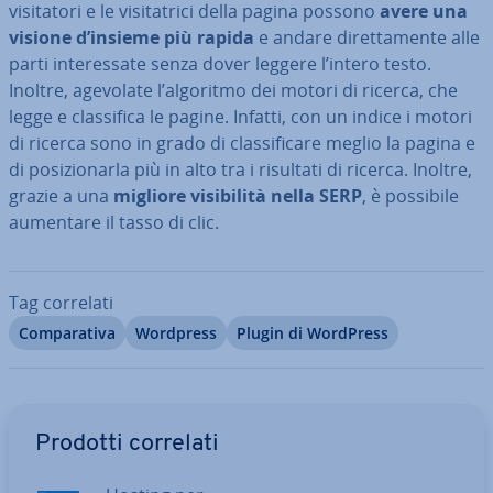
vi­si­ta­to­ri e le vi­si­ta­tri­ci della pagina possono
avere una
visione d’insieme più rapida
e andare di­ret­ta­men­te alle
parti in­te­res­sa­te senza dover leggere l’intero testo.
Inoltre, agevolate l’algoritmo dei motori di ricerca, che
legge e clas­si­fi­ca le pagine. Infatti, con un indice i motori
di ricerca sono in grado di clas­si­fi­ca­re meglio la pagina e
di po­si­zio­nar­la più in alto tra i risultati di ricerca. Inoltre,
grazie a una
migliore vi­si­bi­li­tà nella SERP
, è possibile
aumentare il tasso di clic.
Tag correlati
Com­pa­ra­ti­va
Wordpress
Plugin di WordPress
Vai al menu prin­ci­pa­le
Prodotti correlati