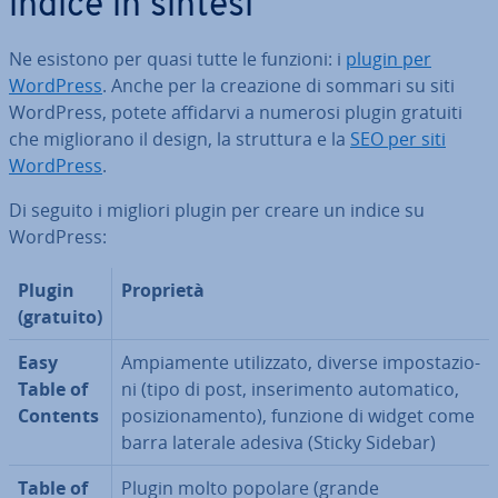
indice in sintesi
Ne esistono per quasi tutte le funzioni: i
plugin per
WordPress
. Anche per la creazione di sommari su siti
WordPress, potete affidarvi a numerosi plugin gratuiti
che mi­glio­ra­no il design, la struttura e la
SEO per siti
WordPress
.
Di seguito i migliori plugin per creare un indice su
WordPress:
Plugin
Proprietà
(gratuito)
Easy
Am­pia­men­te uti­liz­za­to, diverse im­po­sta­zio­
Table of
ni (tipo di post, in­se­ri­men­to au­to­ma­ti­co,
Contents
po­si­zio­na­men­to), funzione di widget come
barra laterale adesiva (Sticky Sidebar)
Table of
Plugin molto popolare (grande