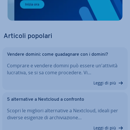
Articoli popolari
Vendere domini: come gua­da­gna­re con i domini?
Comprare e vendere domini può essere un'at­ti­vi­tà
lucrativa, se si sa come procedere. Vi…
Leggi di più
5 al­ter­na­ti­ve a Nextcloud a confronto
Scopri le migliori al­ter­na­ti­ve a Nextcloud, ideali per
diverse esigenze di ar­chi­via­zio­ne…
Leggi di più