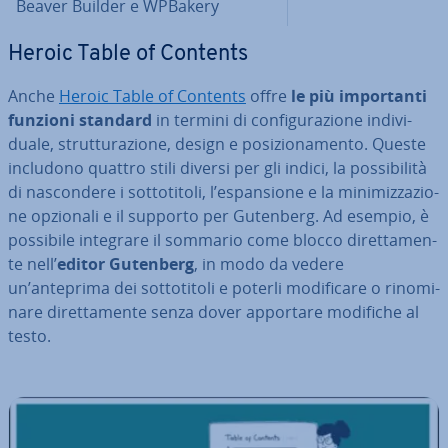
Beaver Builder e WPBakery
Heroic Table of Contents
Anche
Heroic Table of Contents
offre
le più im­por­tan­ti
funzioni standard
in termini di con­fi­gu­ra­zio­ne in­di­vi­
dua­le, strut­tu­ra­zio­ne, design e po­si­zio­na­men­to. Queste
includono quattro stili diversi per gli indici, la pos­si­bi­li­tà
di na­scon­de­re i sot­to­ti­to­li, l’espan­sio­ne e la mi­ni­miz­za­zio­
ne opzionali e il supporto per Gutenberg. Ad esempio, è
possibile integrare il sommario come blocco di­ret­ta­men­
te nell’
editor Gutenberg
, in modo da vedere
un’anteprima dei sot­to­ti­to­li e poterli mo­di­fi­ca­re o ri­no­mi­
na­re di­ret­ta­men­te senza dover apportare modifiche al
testo.