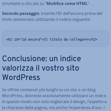
strumenti e cliccate su “
Modifica come HTML
”.
Secondo passaggio
: inserite l’ID dell’ancora prima del
titolo se­le­zio­na­to uti­liz­zan­do il codice seguente:
<h2 id="id-ancora">Il titolo da collegare</h2>
Con­clu­sio­ne: un indice
valorizza il vostro sito
WordPress
Se offrite contenuti più lunghi su un sito o un blog
WordPress, dovreste as­so­lu­ta­men­te uti­liz­za­re un indice.
In questo modo non solo mi­glio­ra­te il design, l’aspetto e
la chiarezza della pagina, ma anche l’espe­rien­za d’uso. I