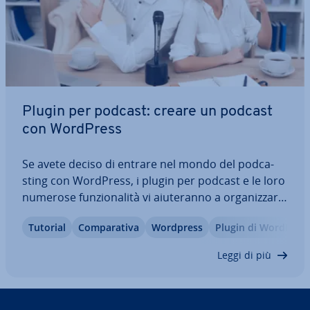
Plugin per podcast: creare un podcast
con WordPress
Se avete deciso di entrare nel mondo del po­d­ca­
sting con WordPress, i plugin per podcast e le loro
numerose fun­zio­na­li­tà vi aiu­te­ran­no a or­ga­niz­za­re
e a dif­fon­de­re i vostri contenuti audio, con­sen­ten­
Tutorial
Com­pa­ra­ti­va
Wordpress
Plugin di WordPres
do­vi ad esempio di sin­cro­niz­zar­li con piat­ta­for­me
come Spotify. Ulteriori opzioni,…
Leggi di più