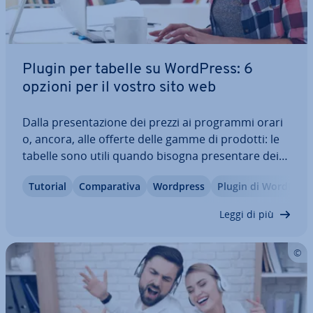
Plugin per tabelle su WordPress: 6
opzioni per il vostro sito web
Dalla pre­sen­ta­zio­ne dei prezzi ai programmi orari
o, ancora, alle offerte delle gamme di prodotti: le
tabelle sono utili quando bisogna pre­sen­ta­re dei
contenuti in modo chiaro. Sul vostro sito web
Tutorial
Com­pa­ra­ti­va
Wordpress
Plugin di WordPres
potete farlo uti­liz­zan­do i plugin per le tabelle di
WordPress. In questo articolo…
Leggi di più