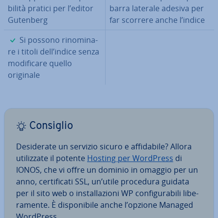
bi­li­tà pratici per l’editor
barra laterale adesiva per
Gutenberg
far scorrere anche l’indice
✓
Si possono ri­no­mi­na­
re i titoli dell’indice senza
mo­di­fi­ca­re quello
originale
Consiglio
De­si­de­ra­te un servizio sicuro e af­fi­da­bi­le? Allora
uti­liz­za­te il potente
Hosting per WordPress
di
IONOS, che vi offre un dominio in omaggio per un
anno, cer­ti­fi­ca­ti SSL, un’utile procedura guidata
per il sito web o in­stal­la­zio­ni WP con­fi­gu­ra­bi­li li­be­
ra­men­te. È di­spo­ni­bi­le anche l’opzione Managed
WordPress.