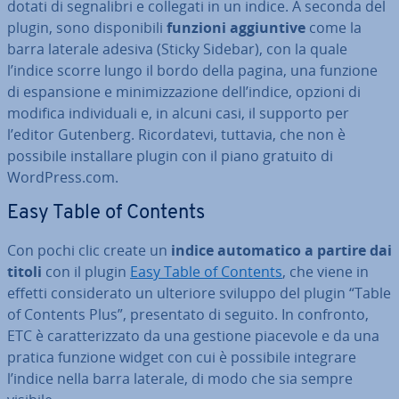
dotati di se­gna­li­bri e collegati in un indice. A seconda del
plugin, sono di­spo­ni­bi­li
funzioni ag­giun­ti­ve
come la
barra laterale adesiva (Sticky Sidebar), con la quale
l’indice scorre lungo il bordo della pagina, una funzione
di espan­sio­ne e mi­ni­miz­za­zio­ne dell’indice, opzioni di
modifica in­di­vi­dua­li e, in alcuni casi, il supporto per
l’editor Gutenberg. Ri­cor­da­te­vi, tuttavia, che non è
possibile in­stal­la­re plugin con il piano gratuito di
WordPress.com.
Easy Table of Contents
Con pochi clic create un
indice au­to­ma­ti­co a partire dai
titoli
con il plugin
Easy Table of Contents
, che viene in
effetti con­si­de­ra­to un ulteriore sviluppo del plugin “Table
of Contents Plus”, pre­sen­ta­to di seguito. In confronto,
ETC è ca­rat­te­riz­za­to da una gestione piacevole e da una
pratica funzione widget con cui è possibile integrare
l’indice nella barra laterale, di modo che sia sempre