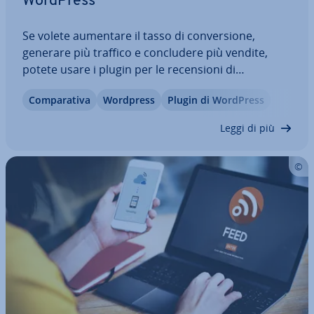
WordPress
Se volete aumentare il tasso di con­ver­sio­ne,
generare più traffico e con­clu­de­re più vendite,
potete usare i plugin per le re­cen­sio­ni di
WordPress. Le re­cen­sio­ni au­ten­ti­che dei clienti tra­
Com­pa­ra­ti­va
Wordpress
Plugin di WordPress
smet­to­no fiducia agli altri utenti sulla qualità dei
prodotti di un negozio online. Esistono…
Leggi di più