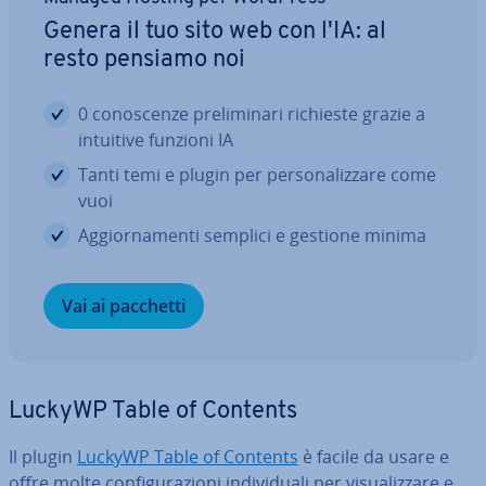
Genera il tuo sito web con l'IA: al
resto pensiamo noi
0 co­no­scen­ze pre­li­mi­na­ri richieste grazie a
intuitive funzioni IA
Tanti temi e plugin per per­so­na­liz­za­re come
vuoi
Ag­gior­na­men­ti semplici e gestione minima
Vai ai pacchetti
LuckyWP Table of Contents
Il plugin
LuckyWP Table of Contents
è facile da usare e
offre molte con­fi­gu­ra­zio­ni in­di­vi­dua­li per vi­sua­liz­za­re e