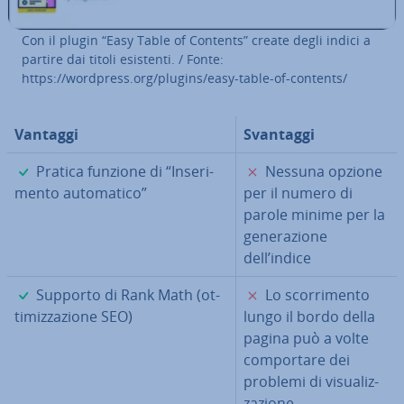
Con il plugin “Easy Table of Contents” create degli indici a
partire dai titoli esistenti. / Fonte:
https://wordpress.org/plugins/easy-table-of-contents/
Vantaggi
Svantaggi
✓
✗
Pratica funzione di “In­se­ri­
Nessuna opzione
men­to au­to­ma­ti­co”
per il numero di
parole minime per la
ge­ne­ra­zio­ne
dell’indice
✓
✗
Supporto di Rank Math (ot­
Lo scor­ri­men­to
ti­miz­za­zio­ne SEO)
lungo il bordo della
pagina può a volte
com­por­ta­re dei
problemi di vi­sua­liz­
za­zio­ne