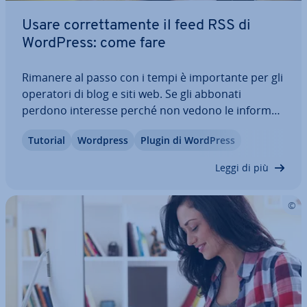
Usare cor­ret­ta­men­te il feed RSS di
WordPress: come fare
Rimanere al passo con i tempi è im­por­tan­te per gli
operatori di blog e siti web. Se gli abbonati
perdono interesse perché non vedono le in­for­ma­
zio­ni sui nuovi post, po­treb­be­ro non tornare. Il
Tutorial
Wordpress
Plugin di WordPress
feed RSS di WordPress offre un rimedio. I lettori e
gli abbonati di un sito web possono…
Leggi di più