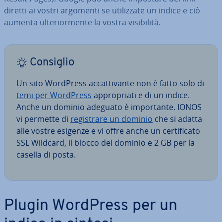
diretti ai vostri argomenti se uti­liz­za­te un indice e ciò
aumenta ul­te­rior­men­te la vostra vi­si­bi­li­tà.
Consiglio
Un sito WordPress ac­cat­ti­van­te non è fatto solo di
temi per WordPress
ap­pro­pria­ti e di un indice.
Anche un dominio adeguato è im­por­tan­te. IONOS
vi permette di
re­gi­stra­re un dominio
che si adatta
alle vostre esigenze e vi offre anche un cer­ti­fi­ca­to
SSL Wildcard, il blocco del dominio e 2 GB per la
casella di posta.
Plugin WordPress per un