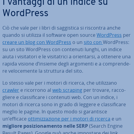
I vantaggi di un indice su
WordPress
Ciò che vale per i libri di sag­gi­sti­ca si riscontra anche
quando si utilizza il software open source
WordPress
per
creare un blog con WordPress
o un
sito
con
WordPress:
su un sito WordPress con contenuti lunghi, un indice
aiuta i vi­si­ta­to­ri e le vi­si­ta­tri­ci a orien­tar­si, a ottenere una
rapida visione d’insieme degli argomenti e a com­pren­de­
re ve­lo­ce­men­te la struttura del sito.
Lo stesso vale per i motori di ricerca, che uti­liz­za­no
crawler
e ricorrono al
web scraping
per trovare, rac­co­
glie­re e clas­si­fi­ca­re i contenuti web. Con un indice, i
motori di ricerca sono in grado di leggere e clas­si­fi­ca­re
meglio le pagine. In questo modo si ga­ran­ti­sce
un’efficace
ot­ti­miz­za­zio­ne per i motori di ricerca
e un
migliore po­si­zio­na­men­to nelle SERP
(Search Engine
Result Pages). Google può anche impostare dei link