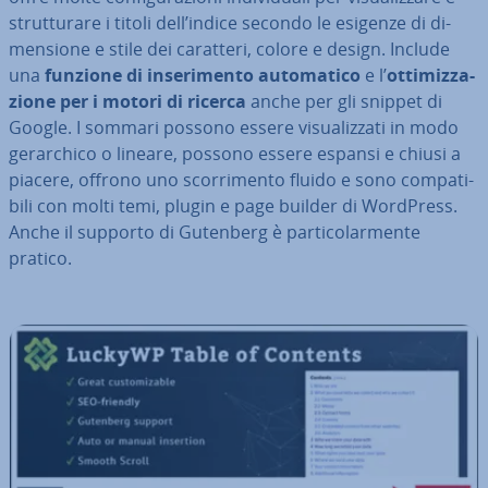
strut­tu­ra­re i titoli dell’indice secondo le esigenze di di­
men­sio­ne e stile dei caratteri, colore e design. Include
una
funzione di in­se­ri­men­to au­to­ma­ti­co
e l’
ot­ti­miz­za­
zio­ne per i motori di ricerca
anche per gli snippet di
Google. I sommari possono essere vi­sua­liz­za­ti in modo
ge­rar­chi­co o lineare, possono essere espansi e chiusi a
piacere, offrono uno scor­ri­men­to fluido e sono com­pa­ti­
bi­li con molti temi, plugin e page builder di WordPress.
Anche il supporto di Gutenberg è par­ti­co­lar­men­te
pratico.