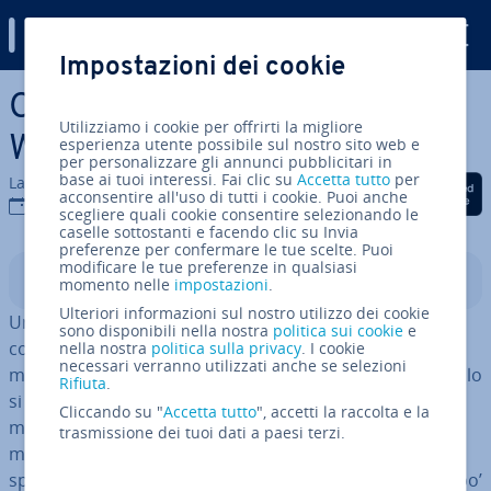
Digital Guide
Impostazioni dei cookie
Vai al contenuto prin­ci­pa­le
Creare un indice su
Utilizziamo i cookie per offrirti la migliore
WordPress: come funziona
esperienza utente possibile sul nostro sito web e
per personalizzare gli annunci pubblicitari in
base ai tuoi interessi. Fai clic su
Accetta tutto
per
La redazione di IONOS
Condividi via Facebook
Condividi via Twitter
Condividi via Li
acconsentire all'uso di tutti i cookie. Puoi anche
29 giu 2022
scegliere quali cookie consentire selezionando le
caselle sottostanti e facendo clic su Invia
preferenze per confermare le tue scelte. Puoi
modificare le tue preferenze in qualsiasi
Indice
momento nelle
impostazioni
.
Ulteriori informazioni sul nostro utilizzo dei cookie
Un indice su WordPress è con­si­glia­to per le pagine con
sono disponibili nella nostra
politica sui cookie
e
contenuti più lunghi e sot­to­ca­pi­to­li per creare una
nella nostra
politica sulla privacy
. I cookie
necessari verranno utilizzati anche se selezioni
migliore struttura della pagina. In questo modo, non solo
Rifiuta
.
si migliora la facilità d’uso, ma anche la SEO, in quanto i
Cliccando su "
Accetta tutto
", accetti la raccolta e la
motori di ricerca possono ca­te­go­riz­za­re e clas­si­fi­ca­re
trasmissione dei tuoi dati a paesi terzi.
meglio la pagina. Per la creazione di un indice sono di­
spo­ni­bi­li sia pratici plugin di WordPress sia elenchi un po’