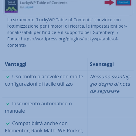
Lo strumento “LuckyWP Table of Contents” convince con
l’ot­ti­miz­za­zio­ne per i motori di ricerca, le im­po­sta­zio­ni per­
so­na­liz­za­bi­li per l’indice e il supporto per Gutenberg. /
Fonte: https://wordpress.org/plugins/luckywp-table-of-
contents/
Vantaggi
Svantaggi
✓
Uso molto piacevole con molte
Nessuno svan­tag­
con­fi­gu­ra­zio­ni di facile utilizzo
gio degno di nota
da segnalare
✓
In­se­ri­men­to au­to­ma­ti­co o
manuale
✓
Com­pa­ti­bi­li­tà anche con
Elementor, Rank Math, WP Rocket,