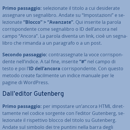
Primo passaggio:
se­le­zio­na­te il titolo a cui de­si­de­ra­te
assegnare un se­gna­li­bro. Andate su “Im­po­sta­zio­ni” e se­
le­zio­na­te
“Blocco” > “Avanzate”
. Qui inserite la parola
cor­ri­spon­den­te come se­gna­li­bro o ID dell’ancora nel
campo “Ancora”. La parola diventa un link, cioè un se­gna­
li­bro che rimanda a un paragrafo o a un post.
Secondo passaggio:
con­tras­se­gna­te la voce cor­ri­spon­
den­te nell’indice. A tal fine, inserite
“#”
nel campo di
testo e poi l’
ID dell’ancora
cor­ri­spon­den­te. Con questo
metodo create fa­cil­men­te un indice manuale per le
pagine di WordPress.
Dall’editor Gutenberg
Primo passaggio:
per impostare un’ancora HTML di­ret­
ta­men­te nel codice sorgente con l’editor Gutenberg, se­
le­zio­na­te il ri­spet­ti­vo blocco del titolo su Gutenberg.
Andate sul simbolo dei tre puntini nella barra degli