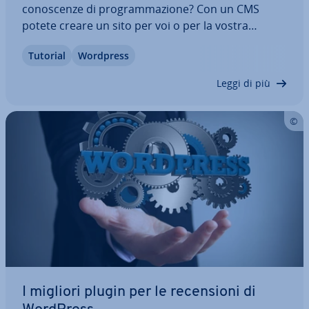
co­no­scen­ze di pro­gram­ma­zio­ne? Con un CMS
potete creare un sito per voi o per la vostra
azienda anche senza disporre di co­no­scen­ze
Tutorial
Wordpress
HTML. La nostra guida di WordPress vi guida
passo per passo nella creazione del vostro sito: a…
Leggi di più
I migliori plugin per le re­cen­sio­ni di