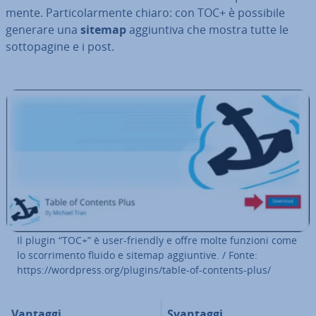
men­te. Par­ti­co­lar­men­te chiaro: con TOC+ è possibile
generare una
sitemap
ag­giun­ti­va che mostra tutte le
sot­to­pa­gi­ne e i post.
Il plugin “TOC+” è user-friendly e offre molte funzioni come
lo scor­ri­men­to fluido e sitemap ag­giun­ti­ve. / Fonte:
https://wordpress.org/plugins/table-of-contents-plus/
V
antaggi
Svantaggi