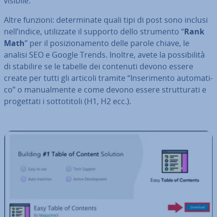
visibile.
Altre funzioni: de­ter­mi­na­te quali tipi di post sono inclusi
nell’indice, uti­liz­za­te il supporto dello strumento “
Rank
Math
” per il po­si­zio­na­men­to delle parole chiave, le
analisi SEO e Google Trends. Inoltre, avete la pos­si­bi­li­tà
di stabilire se le tabelle dei contenuti devono essere
create per tutti gli articoli tramite “In­se­ri­men­to au­to­ma­ti­
co” o ma­nual­men­te e come devono essere strut­tu­ra­ti e
pro­get­ta­ti i sot­to­ti­to­li (H1, H2 ecc.).