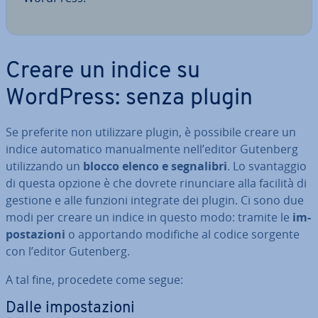
Creare un indice su
WordPress: senza plugin
Se preferite non uti­liz­za­re plugin, è possibile creare un
indice au­to­ma­ti­co ma­nual­men­te nell’editor Gutenberg
uti­liz­zan­do un
blocco elenco e se­gna­li­bri
. Lo svan­tag­gio
di questa opzione è che dovrete ri­nun­cia­re alla facilità di
gestione e alle funzioni integrate dei plugin. Ci sono due
modi per creare un indice in questo modo: tramite le
im­
po­sta­zio­ni
o ap­por­tan­do modifiche al codice sorgente
con l’editor Gutenberg.
A tal fine, procedete come segue:
Dalle im­po­sta­zio­ni