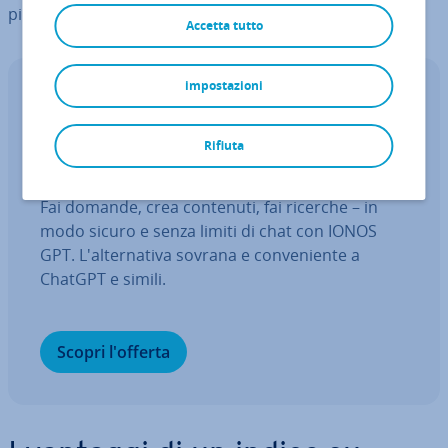
più elaborati con se­gna­li­bri inclusi.
Accetta tutto
impostazioni
IONOS GPT
Il tuo as­si­sten­te IA sovrano per una
Rifiuta
maggiore pro­dut­ti­vi­tà
Fai domande, crea contenuti, fai ricerche – in
modo sicuro e senza limiti di chat con IONOS
GPT. L'al­ter­na­ti­va sovrana e con­ve­nien­te a
ChatGPT e simili.
Scopri l'offerta