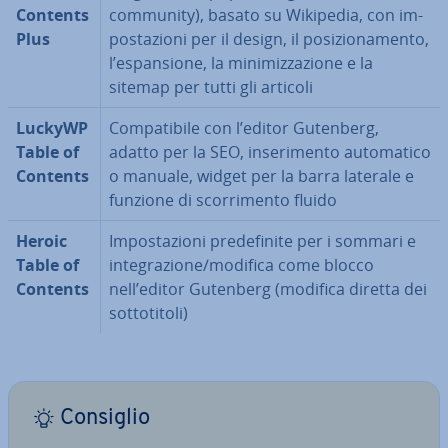
Contents
community), basato su Wikipedia, con im­
Plus
po­sta­zio­ni per il design, il po­si­zio­na­men­to,
l’espan­sio­ne, la mi­ni­miz­za­zio­ne e la
sitemap per tutti gli articoli
LuckyWP
Com­pa­ti­bi­le con l’editor Gutenberg,
Table of
adatto per la SEO, in­se­ri­men­to au­to­ma­ti­co
Contents
o manuale, widget per la barra laterale e
funzione di scor­ri­men­to fluido
Heroic
Im­po­sta­zio­ni pre­de­fi­ni­te per i sommari e
Table of
in­te­gra­zio­ne/modifica come blocco
Contents
nell’editor Gutenberg (modifica diretta dei
sot­to­ti­to­li)
Consiglio