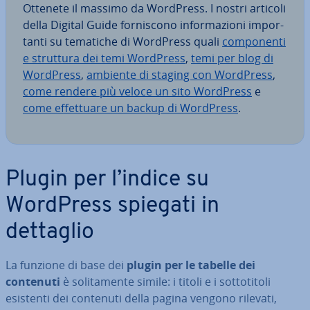
Ottenete il massimo da WordPress. I nostri articoli
della Digital Guide for­ni­sco­no in­for­ma­zio­ni im­por­
tan­ti su tematiche di WordPress quali
com­po­nen­ti
e struttura dei temi WordPress
,
temi per blog di
WordPress
,
ambiente di staging con WordPress
,
come rendere più veloce un sito WordPress
e
come ef­fet­tua­re un backup di WordPress
.
Plugin per l’indice su
WordPress spiegati in
dettaglio
La funzione di base dei
plugin per le tabelle dei
contenuti
è so­li­ta­men­te simile: i titoli e i sot­to­ti­to­li
esistenti dei contenuti della pagina vengono rilevati,