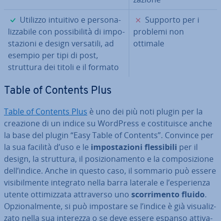
✓
✗
Utilizzo intuitivo e per­so­na­
Supporto per i
liz­za­bi­le con pos­si­bi­li­tà di im­po­
problemi non
sta­zio­ni e design versatili, ad
ottimale
esempio per tipi di post,
struttura dei titoli e il formato
Table of Contents Plus
Table of Contents Plus
è uno dei più noti plugin per la
creazione di un indice su WordPress e co­sti­tui­sce anche
la base del plugin “Easy Table of Contents”. Convince per
la sua facilità d’uso e le
im­po­sta­zio­ni fles­si­bi­li
per il
design, la struttura, il po­si­zio­na­men­to e la com­po­si­zio­ne
dell’indice. Anche in questo caso, il sommario può essere
vi­si­bil­men­te integrato nella barra laterale e l’espe­rien­za
utente ot­ti­miz­za­ta at­tra­ver­so uno
scor­ri­men­to fluido
.
Op­zio­nal­men­te, si può impostare se l’indice è già vi­sua­liz­
za­to nella sua interezza o se deve essere espanso at­ti­va­