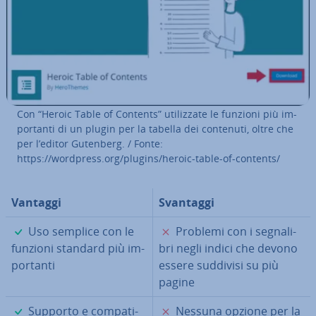
Con “Heroic Table of Contents” uti­liz­za­te le funzioni più im­
por­tan­ti di un plugin per la tabella dei contenuti, oltre che
per l’editor Gutenberg. / Fonte:
https://wordpress.org/plugins/heroic-table-of-contents/
V
antaggi
Svantaggi
✓
✗
Uso semplice con le
Problemi con i se­gna­li­
funzioni standard più im­
bri negli indici che devono
por­tan­ti
essere suddivisi su più
pagine
✓
✗
Supporto e com­pa­ti­
Nessuna opzione per la