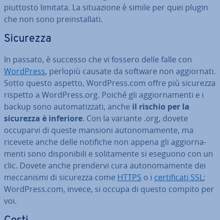
piuttosto limitata. La si­tua­zio­ne è simile per quei plugin
che non sono pre­in­stal­la­ti.
Sicurezza
In passato, è successo che vi fossero delle falle con
WordPress
, perlopiù causate da software non ag­gior­na­ti.
Sotto questo aspetto, WordPress.com offre più sicurezza
rispetto a WordPress.org. Poiché gli ag­gior­na­men­ti e i
backup sono au­to­ma­tiz­za­ti, anche
il rischio per la
sicurezza è inferiore
. Con la variante .org, dovete
occuparvi di queste mansioni au­to­no­ma­men­te, ma
ricevete anche delle notifiche non appena gli ag­gior­na­
men­ti sono di­spo­ni­bi­li e so­li­ta­men­te si eseguono con un
clic. Dovete anche prendervi cura au­to­no­ma­men­te dei
mec­ca­ni­smi di sicurezza come
HTTPS
o i
cer­ti­fi­ca­ti SSL
;
WordPress.com, invece, si occupa di questo compito per
voi.