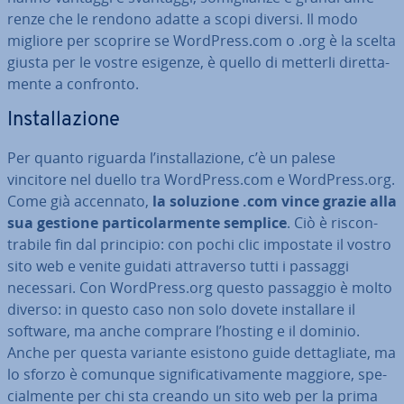
ren­ze che le rendono adatte a scopi diversi. Il modo
migliore per scoprire se WordPress.com o .org è la scelta
giusta per le vostre esigenze, è quello di metterli di­ret­ta­
men­te a confronto.
In­stal­la­zio­ne
Per quanto riguarda l’in­stal­la­zio­ne, c’è un palese
vincitore nel duello tra WordPress.com e WordPress.org.
Come già accennato,
la soluzione .com vince grazie alla
sua gestione par­ti­co­lar­men­te semplice
. Ciò è ri­scon­
tra­bi­le fin dal principio: con pochi clic impostate il vostro
sito web e venite guidati at­tra­ver­so tutti i passaggi
necessari. Con WordPress.org questo passaggio è molto
diverso: in questo caso non solo dovete in­stal­la­re il
software, ma anche comprare l’hosting e il dominio.
Anche per questa variante esistono guide det­ta­glia­te, ma
lo sforzo è comunque si­gni­fi­ca­ti­va­men­te maggiore, spe­
cial­men­te per chi sta creando un sito web per la prima