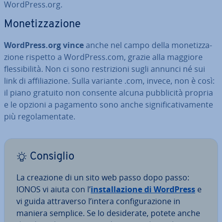
WordPress.org.
Mo­ne­tiz­za­zio­ne
WordPress.org vince
anche nel campo della mo­ne­tiz­za­
zio­ne rispetto a WordPress.com, grazie alla maggiore
fles­si­bi­li­tà. Non ci sono re­stri­zio­ni sugli annunci né sui
link di af­fi­lia­zio­ne. Sulla variante .com, invece, non è così:
il piano gratuito non consente alcuna pub­bli­ci­tà propria
e le opzioni a pagamento sono anche si­gni­fi­ca­ti­va­men­te
più re­go­la­men­ta­te.
Consiglio
La creazione di un sito web passo dopo passo:
IONOS vi aiuta con l’
in­stal­la­zio­ne di WordPress
e
vi guida at­tra­ver­so l’intera con­fi­gu­ra­zio­ne in
maniera semplice. Se lo de­si­de­ra­te, potete anche