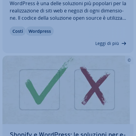
WordPress è una delle soluzioni più popolari per la
rea­liz­za­zio­ne di siti web e negozi di ogni di­men­sio­
ne. Il codice della soluzione open source è uti­liz­za­
bi­le gra­tui­ta­men­te e anche come editor per i siti
Costi
Wordpress
WordPress è gratuito, sebbene con rigide re­stri­
zio­ni. Scopri quali sono…
Leggi di più
Shopify e WordPress: le soluzioni per e-