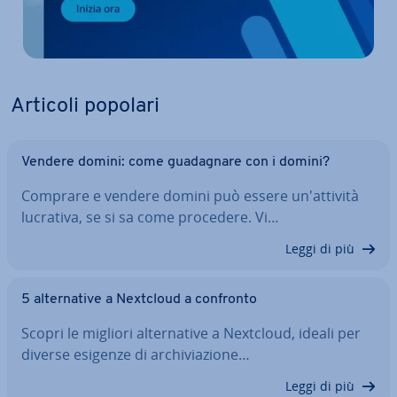
Articoli popolari
Vendere domini: come gua­da­gna­re con i domini?
Comprare e vendere domini può essere un'at­ti­vi­tà
lucrativa, se si sa come procedere. Vi…
Leggi di più
5 al­ter­na­ti­ve a Nextcloud a confronto
Scopri le migliori al­ter­na­ti­ve a Nextcloud, ideali per
diverse esigenze di ar­chi­via­zio­ne…
Leggi di più