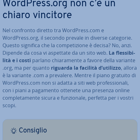
WordPress.org non c’è un
chiaro vincitore
Nel confronto diretto tra WordPress.com e
WordPress.org, il secondo prevale in diverse categorie.
Questo significa che la com­pe­ti­zio­ne è decisa? No, anzi.
Dipende da cosa vi aspettate da un sito web.
La fles­si­bi­
li­tà e i costi
parlano chia­ra­men­te a favore della variante
.org, ma per quanto
riguarda la facilità d’utilizzo
, allora
è la variante .com a prevalere. Mentre il piano gratuito di
WordPress.com non si adatta a siti web pro­fes­sio­na­li,
con i piani a pagamento ottenete una presenza online
com­ple­ta­men­te sicura e fun­zio­na­le, perfetta per i vostri
scopi.
Consiglio