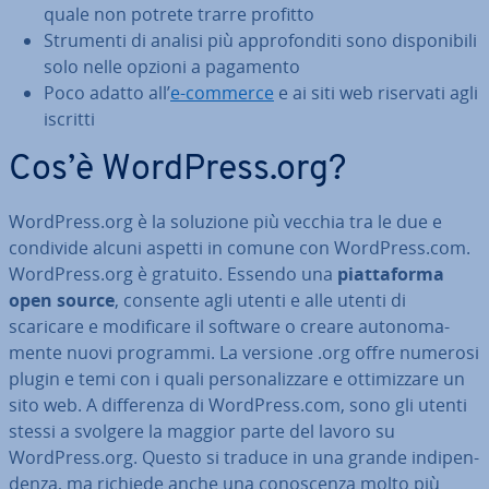
quale non potrete trarre profitto
Strumenti di analisi più ap­pro­fon­di­ti sono di­spo­ni­bi­li
solo nelle opzioni a pagamento
Poco adatto all’
e-commerce
e ai siti web riservati agli
iscritti
Cos’è WordPress.org?
WordPress.org è la soluzione più vecchia tra le due e
condivide alcuni aspetti in comune con WordPress.com.
WordPress.org è gratuito. Essendo una
piat­ta­for­ma
open source
, consente agli utenti e alle utenti di
scaricare e mo­di­fi­ca­re il software o creare au­to­no­ma­
men­te nuovi programmi. La versione .org offre numerosi
plugin e temi con i quali per­so­na­liz­za­re e ot­ti­miz­za­re un
sito web. A dif­fe­ren­za di WordPress.com, sono gli utenti
stessi a svolgere la maggior parte del lavoro su
WordPress.org. Questo si traduce in una grande in­di­pen­
den­za, ma richiede anche una co­no­scen­za molto più