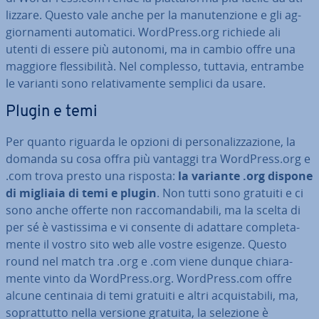
liz­za­re. Questo vale anche per la ma­nu­ten­zio­ne e gli ag­
gior­na­men­ti au­to­ma­ti­ci. WordPress.org richiede ali
utenti di essere più autonomi, ma in cambio offre una
maggiore fles­si­bi­li­tà. Nel complesso, tuttavia, entrambe
le varianti sono re­la­ti­va­men­te semplici da usare.
Plugin e temi
Per quanto riguarda le opzioni di per­so­na­liz­za­zio­ne, la
domanda su cosa offra più vantaggi tra WordPress.org e
.com trova presto una risposta:
la variante .org dispone
di migliaia di temi e plugin
. Non tutti sono gratuiti e ci
sono anche offerte non rac­co­man­da­bi­li, ma la scelta di
per sé è va­stis­si­ma e vi consente di adattare com­ple­ta­
men­te il vostro sito web alle vostre esigenze. Questo
round nel match tra .org e .com viene dunque chia­ra­
men­te vinto da WordPress.org. WordPress.com offre
alcune centinaia di temi gratuiti e altri ac­qui­sta­bi­li, ma,
so­prat­tut­to nella versione gratuita, la selezione è