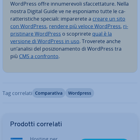
WordPress offre in­nu­me­re­vo­li sfac­cet­ta­tu­re. Nella
nostra Digital Guide ve ne esponiamo tutte le ca­
rat­te­ri­sti­che speciali: im­pa­re­re­te a
creare un sito
con WordPress
,
rendere più veloce WordPress
,
ri­
pri­sti­na­re WordPress
o sco­pri­re­te
qual è la
versione di WordPress in uso
. Troverete anche
un’analisi del po­si­zio­na­men­to di WordPress tra
più
CMS a confronto
.
Tag correlati
Com­pa­ra­ti­va
Wordpress
Vai al menu prin­ci­pa­le
Prodotti correlati
Hosting per