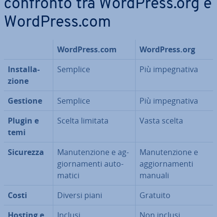
confronto tra WordPress.org e
WordPress.com
WordPress.com
WordPress.org
In­stal­la­
Semplice
Più im­pe­gna­ti­va
zio­ne
Gestione
Semplice
Più im­pe­gna­ti­va
Plugin e
Scelta limitata
Vasta scelta
temi
Sicurezza
Ma­nu­ten­zio­ne e ag­
Ma­nu­ten­zio­ne e
gior­na­men­ti au­to­
ag­gior­na­men­ti
ma­ti­ci
manuali
Costi
Diversi piani
Gratuito
Hosting e
Inclusi
Non inclusi