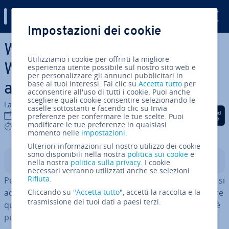
Digital Guide
Impostazioni dei cookie
Vai al contenuto prin­ci­pa­le
WordPress.com contro
Utilizziamo i cookie per offrirti la migliore
WordPress.org: quale si
esperienza utente possibile sul nostro sito web e
per personalizzare gli annunci pubblicitari in
base ai tuoi interessi. Fai clic su
Accetta tutto
per
adatta al vostro sito web?
acconsentire all'uso di tutti i cookie. Puoi anche
scegliere quali cookie consentire selezionando le
La redazione di IONOS
caselle sottostanti e facendo clic su Invia
Condividi via Facebook
Condividi via Twitter
Condividi via Li
15 giu 2022
preferenze per confermare le tue scelte. Puoi
modificare le tue preferenze in qualsiasi
9 mins
momento nelle
impostazioni
.
Ulteriori informazioni sul nostro utilizzo dei cookie
sono disponibili nella nostra
politica sui cookie
e
Indice
nella nostra
politica sulla privacy
. I cookie
necessari verranno utilizzati anche se selezioni
Rifiuta
.
Per decidere quale soluzione tra WordPress.com e .org si
adatta meglio ai vostri scopi, dovete prima com­pren­de­re
Cliccando su "
Accetta tutto
", accetti la raccolta e la
trasmissione dei tuoi dati a paesi terzi.
quali siano le vostre esigenze. Mentre la versione .com è
più facile da usare, quella .org è più fles­si­bi­le.