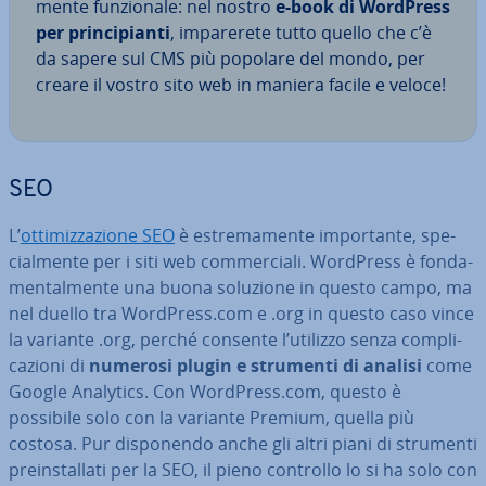
men­te fun­zio­na­le: nel nostro
e-book di WordPress
per prin­ci­pian­ti
, im­pa­re­re­te tutto quello che c’è
da sapere sul CMS più popolare del mondo, per
creare il vostro sito web in maniera facile e veloce!
SEO
L’
ot­ti­miz­za­zio­ne SEO
è estre­ma­men­te im­por­tan­te, spe­
cial­men­te per i siti web com­mer­cia­li. WordPress è fon­da­
men­tal­men­te una buona soluzione in questo campo, ma
nel duello tra WordPress.com e .org in questo caso vince
la variante .org, perché consente l’utilizzo senza com­pli­
ca­zio­ni di
numerosi plugin e strumenti di analisi
come
Google Analytics. Con WordPress.com, questo è
possibile solo con la variante Premium, quella più
costosa. Pur di­spo­nen­do anche gli altri piani di strumenti
pre­in­stal­la­ti per la SEO, il pieno controllo lo si ha solo con