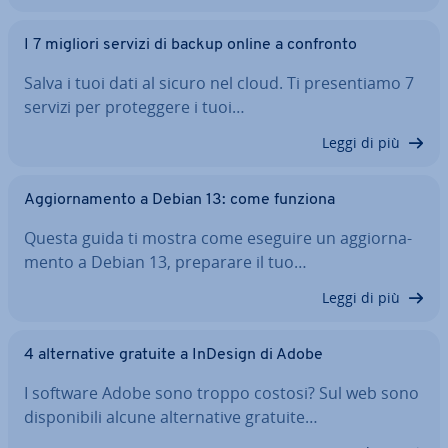
I 7 migliori servizi di backup online a confronto
Salva i tuoi dati al sicuro nel cloud. Ti pre­sen­tia­mo 7
servizi per pro­teg­ge­re i tuoi…
Leggi di più
Ag­gior­na­men­to a Debian 13: come funziona
Questa guida ti mostra come eseguire un ag­gior­na­
men­to a Debian 13, preparare il tuo…
Leggi di più
4 al­ter­na­ti­ve gratuite a InDesign di Adobe
I software Adobe sono troppo costosi? Sul web sono
di­spo­ni­bi­li alcune al­ter­na­ti­ve gratuite…