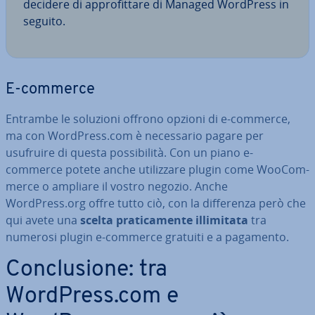
decidere di ap­pro­fit­ta­re di Managed WordPress in
seguito.
E-commerce
Entrambe le soluzioni offrono opzioni di e-commerce,
ma con WordPress.com è ne­ces­sa­rio pagare per
usufruire di questa pos­si­bi­li­tà. Con un piano e-
commerce potete anche uti­liz­za­re plugin come Woo­Com­
mer­ce o ampliare il vostro negozio. Anche
WordPress.org offre tutto ciò, con la dif­fe­ren­za però che
qui avete una
scelta pra­ti­ca­men­te il­li­mi­ta­ta
tra
numerosi plugin e-commerce gratuiti e a pagamento.
Con­clu­sio­ne: tra
WordPress.com e