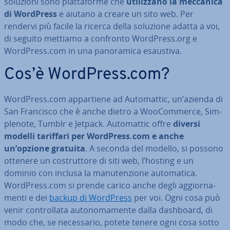
soluzioni sono piat­ta­for­me che
uti­liz­za­no la meccanica
di WordPress
e aiutano a creare un sito web. Per
rendervi più facile la ricerca della soluzione adatta a voi,
di seguito mettiamo a confronto WordPress.org e
WordPress.com in una pa­no­ra­mi­ca esaustiva.
Cos’è WordPress.com?
WordPress.com ap­par­tie­ne ad Au­to­mat­tic, un’azienda di
San Francisco che è anche dietro a Woo­Com­mer­ce, Sim­
ple­no­te, Tumblr e Jetpack. Au­to­mat­tic offre
diversi
modelli tariffari per WordPress.com e anche
un’opzione gratuita
. A seconda del modello, si possono
ottenere un co­strut­to­re di siti web, l’hosting e un
dominio con inclusa la ma­nu­ten­zio­ne au­to­ma­ti­ca.
WordPress.com si prende carico anche degli ag­gior­na­
men­ti e dei
backup di WordPress
per voi. Ogni cosa può
venir con­trol­la­ta au­to­no­ma­men­te dalla dashboard, di
modo che, se ne­ces­sa­rio, potete tenere ogni cosa sotto