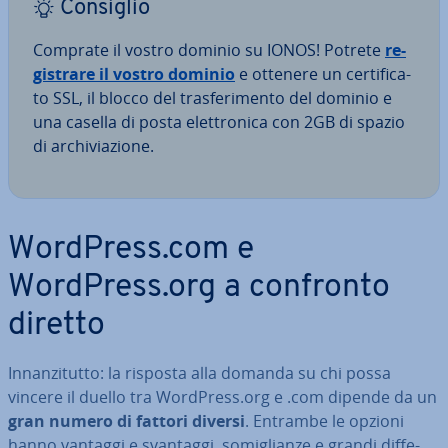
Consiglio
Comprate il vostro dominio su IONOS! Potrete
re­
gi­stra­re il vostro dominio
e ottenere un cer­ti­fi­ca­
to SSL, il blocco del tra­sfe­ri­men­to del dominio e
una casella di posta elet­tro­ni­ca con 2GB di spazio
di ar­chi­via­zio­ne.
WordPress.com e
WordPress.org a confronto
diretto
In­nan­zi­tut­to: la risposta alla domanda su chi possa
vincere il duello tra WordPress.org e .com dipende da un
gran numero di fattori diversi
. Entrambe le opzioni
hanno vantaggi e svantaggi, so­mi­glian­ze e grandi dif­fe­