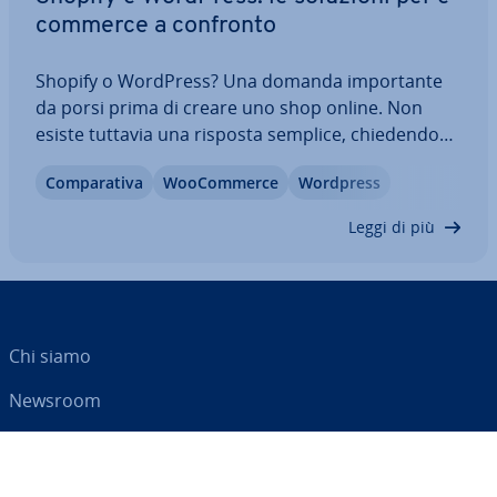
commerce a confronto
Shopify o WordPress? Una domanda im­por­tan­te
da porsi prima di creare uno shop online. Non
esiste tuttavia una risposta semplice, chie­den­do­si
quale dei sistemi sia migliore. È ne­ces­sa­rio, del
Com­pa­ra­ti­va
Woo­Com­mer­ce
Wordpress
resto, con­si­de­ra­re il progetto dapprima in un
ambito definito: quali contenuti devono…
Leggi di più
Chi siamo
Newsroom
Centro As­si­sten­za
Termini e con­di­zio­ni