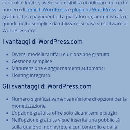
controllo. Inoltre, avete la pos­si­bi­li­tà di uti­liz­za­re un certo
numero di
temi di WordPress
e
plugin di WordPress
sia
gratuiti che a pagamento. La piat­ta­for­ma, am­mi­ni­stra­ta e
quindi molto semplice da uti­liz­za­re, si basa su software di
WordPress.org.
I vantaggi di WordPress.com
Diversi modelli tariffari e un’opzione gratuita
Gestione semplice
Ma­nu­ten­zio­ne e ag­gior­na­men­ti au­to­ma­ti­ci
Hosting integrato
Gli svantaggi di WordPress.com
Numero si­gni­fi­ca­ti­va­men­te inferiore di opzioni per la
mo­ne­tiz­za­zio­ne
L’opzione gratuita offre solo alcuni temi e plugin
Nell’opzione gratuita viene inserita una pub­bli­ci­tà
sulla quale voi non avrete alcun controllo e dalla