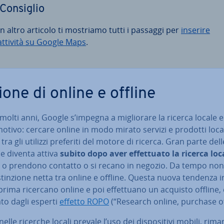
Consiglio
un altro articolo ti mostriamo tutti i passaggi per
inserire
attività su Google Maps
.
ione di online e offline
molti anni, Google s’impegna a mi­glio­ra­re la ricerca locale 
tivo: cercare online in modo mirato servizi e prodotti loca
 tra gli utilizzi preferiti del motore di ricerca. Gran parte dell
e diventa attiva
subito dopo aver ef­fet­tua­to la ricerca loc
 o prendono contatto o si recano in negozio. Da tempo non 
stin­zio­ne netta tra online e offline. Questa nuova tendenza in
prima ricercano online e poi ef­fet­tua­no un acquisto offline, 
to dagli esperti
effetto ROPO
(“Research online, purchase of
elle ricerche locali prevale l’uso dei di­spo­si­ti­vi mobili, ri