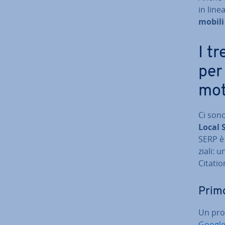
in line
mobili
I tr
per 
mot
Ci sono
Local 
SERP è 
zia­li:
Citatio
Primo
Un pro
Google