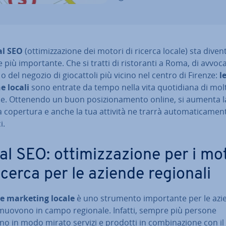
al SEO
(ot­ti­miz­za­zio­ne dei motori di ricerca locale) sta di­ven
più im­por­tan­te. Che si tratti di ri­sto­ran­ti a Roma, di avvoca
o del negozio di gio­cat­to­li più vicino nel centro di Firenze:
l
e locali
sono entrate da tempo nella vita quo­ti­dia­na di mol
. Ottenendo un buon po­si­zio­na­men­to online, si aumenta l
 copertura e anche la tua attività ne trarrà au­to­ma­ti­ca­men­
i.
l SEO: ot­ti­miz­za­zio­ne per i mo
ricerca per le aziende regionali
e marketing locale
è uno strumento im­por­tan­te per le az
 muovono in campo regionale. Infatti, sempre più persone
no in modo mirato servizi e prodotti in com­bi­na­zio­ne con 