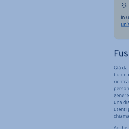
In 
un’
Fus
Già da 
buon mo
rientra
person
genere
una di­
utenti 
chiama
Anche n