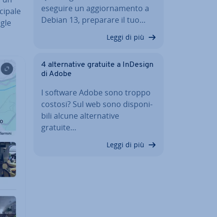
eseguire un ag­gior­na­men­to a
i­pa­le
Debian 13, preparare il tuo…
ogle
Leggi di più
4 al­ter­na­ti­ve gratuite a InDesign
di Adobe
I software Adobe sono troppo
costosi? Sul web sono di­spo­ni­
bi­li alcune al­ter­na­ti­ve
gratuite…
Leggi di più