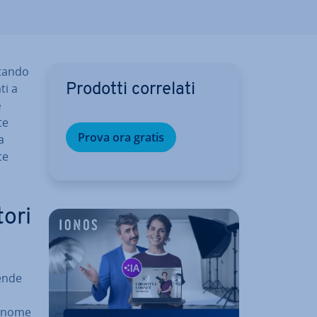
­tan­do
ti a
Prodotti correlati
e
te
Prova ora gratis
a
te
tori
iende
il nome