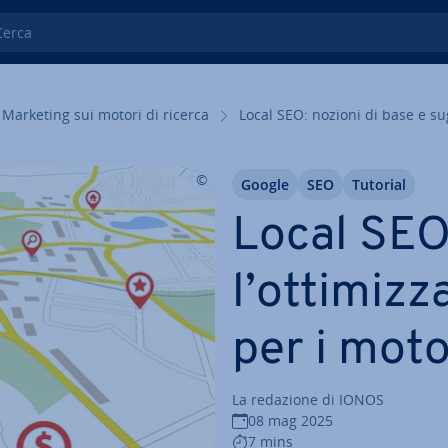
ca
Marketing sui motori di ricerca
Local SEO: nozioni di base e sug­
Google
SEO
Tutorial
Local SEO
l’ot­ti­miz­
per i moto
La redazione di IONOS
08 mag 2025
7 mins