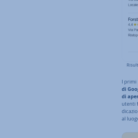
Risul
I primi
di Goo
di ape
utenti 
di­ca­z
al luogo