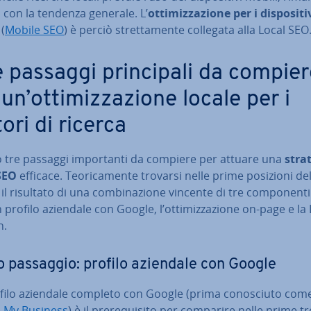
a con la tendenza generale. L’
ot­ti­miz­za­zio­ne per i di­spo­si­ti­
(
Mobile SEO
) è perciò stret­ta­men­te collegata alla Local SEO
e passaggi prin­ci­pa­li da compie
un’ot­ti­miz­za­zio­ne locale per i
ori di ricerca
 tre passaggi im­por­tan­ti da compiere per attuare una
strat
SEO
efficace. Teo­ri­ca­men­te trovarsi nelle prime posizioni de
il risultato di una com­bi­na­zio­ne vincente di tre com­po­nen­ti
 un profilo aziendale con Google, l’ot­ti­miz­za­zio­ne on-page e la
n.
 passaggio: profilo aziendale con Google
filo aziendale completo con Google (prima co­no­sciu­to com
 My Business
) è il pre­re­qui­si­to per comparire nelle prime tr