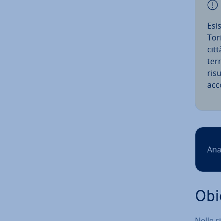
Esi
Tori
citt
term
risu
acc
Ana
Obi
Nelle r