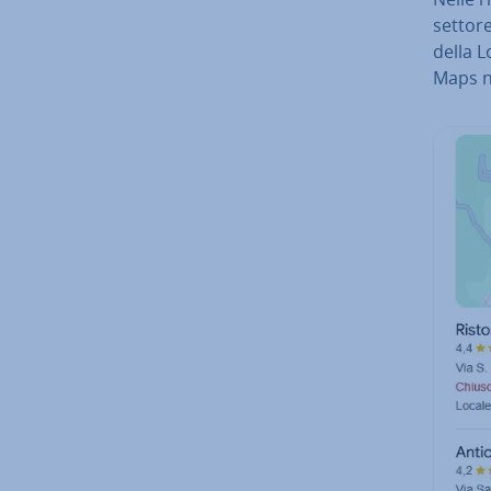
settore
della L
Maps ne