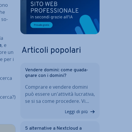
iono
che
 so­
la
e
, e
Articoli popolari
copre un
ne per i
Vendere domini: come gua­da­
gna­re con i domini?
ricerca
Comprare e vendere domini
può essere un'at­ti­vi­tà lucrativa,
icerca?)
se si sa come procedere. Vi…
Leggi di più
5 al­ter­na­ti­ve a Nextcloud a