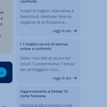
confronto
Scopri le migliori al­ter­na­ti­ve a
ner
Nextcloud, ideali per diverse
 e
esigenze di ar­chi­via­zio­ne…
no
Leggi di più
n
I 7 migliori servizi di backup
online a confronto
Salva i tuoi dati al sicuro nel
cloud. Ti pre­sen­tia­mo 7 servizi
per pro­teg­ge­re i tuoi…
ca
Leggi di più
Ag­gior­na­men­to a Debian 13:
come funziona
Questa guida ti mostra come
n un