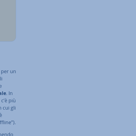
e per un
li
e
ale
. In
c’è più
 cui gli
è
fline”).
manendo