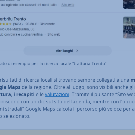
tato di esempio per la ricerca locale “trattoria Trento”.
 risultati di ricerca locali si trovano sempre collegati a una
m
gle Maps
della regione. Oltre al luogo, sono visibili anche gl
rtura
,
i recapiti
e le
va­lu­ta­zio­ni
. Tramite il pulsante “Sito web
finiscono con un clic sul sito dell’azienda, mentre con l’opzio
io­ni stradali” Google Maps calcola il percorso più veloce per 
 se­le­zio­na­to.