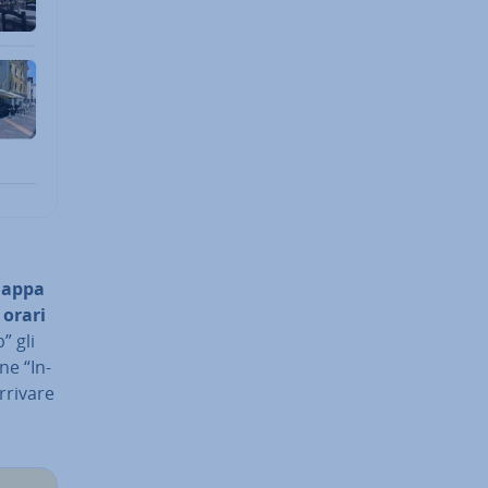
appa
i
orari
” gli
ne “In­
arrivare