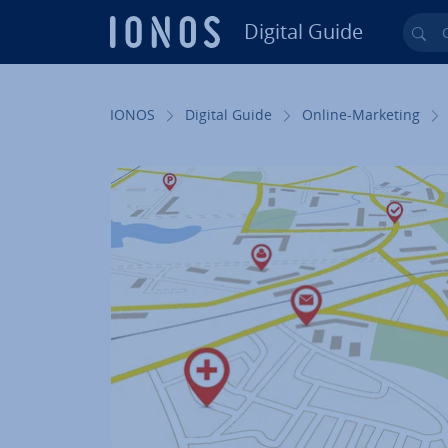
Digital Guide
Cer
Vai al contenuto prin­ci­pa­le
IONOS
Digital Guide
Online-Marketing