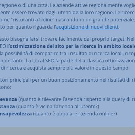
regione o di una città. Le aziende attive re­gio­nal­men­te vogl
men­te essere trovate dagli utenti della loro regione. Le ricer
come “ri­sto­ran­ti a Udine” na­scon­do­no un grande po­ten­zia­le,
t­to per quanto riguarda l’
ac­qui­si­zio­ne di nuovi clienti
.
sto bisogna farsi trovare fa­cil­men­te dal proprio target. Nel
SEO
l’ot­ti­miz­za­zio­ne del sito per la ricerca in ambito local
a pos­si­bi­li­tà di comparire tra i risultati di ricerca locali, ri
­por­tan­te. La Local SEO fa parte della classica ot­ti­miz­za­zio­
 di ricerca e acquista sempre più valore in questo campo.
ttori prin­ci­pa­li per un buon po­si­zio­na­men­to nei risultati di 
sono:
levanza
(quanto è rilevante l’azienda rispetto alla query di r
stanza
(quanto è vicina l’azienda all’utente?)
­sa­pe­vo­lez­za
(quanto è popolare l’azienda online?)