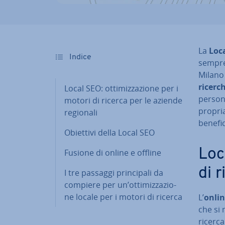
La
Loc
Indice
sempre 
Milano 
ricerch
Local SEO: ot­ti­miz­za­zio­ne per i
persone
motori di ricerca per le aziende
propria
regionali
benefic
Obiettivi della Local SEO
Loca
Fusione di online e offline
di 
I tre passaggi prin­ci­pa­li da
compiere per un’ot­ti­miz­za­zio­
ne locale per i motori di ricerca
L’
onlin
che si
ricerca