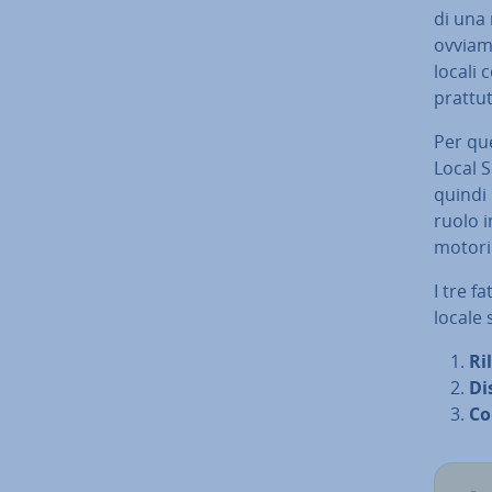
di una 
ov­via­
locali 
prat­tu
Per que
Local 
quindi l
ruolo im
motori
I tre fa
locale 
Ri
Di
Con