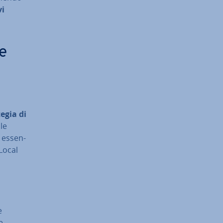
vi
.
re
egia di
lle
 es­sen­
 Local
e
e