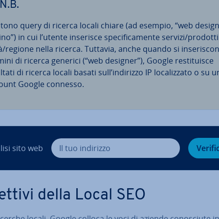
N.B.
stono query di ricerca locali chiare (ad esempio, “web desig
no”) in cui l’utente inserisce spe­ci­fi­ca­men­te servizi/prodotti
à/regione nella ricerca. Tuttavia, anche quando si in­se­ri­sco­
ini di ricerca generici (“web designer”), Google re­sti­tui­sce
ltati di ricerca locali basati sull’indirizzo IP lo­ca­liz­za­to o su u
ount Google connesso.
lisi sito web
Verifi
ettivi della Local SEO
icerche locali, Google colloca le voci di aziende co­no­sciu­te i