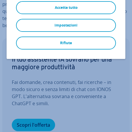
proprio sito web non è così difficile come sembra. In
Accetta tutto
questo articolo vi spie­ghia­mo come strut­tu­ra­re il vostro
testo e vi il­lu­stria­mo alcuni esempi di pagine “Chi sono”
ben riuscite.
impostazioni
Rifiuta
IONOS GPT
Il tuo as­si­sten­te IA sovrano per una
maggiore pro­dut­ti­vi­tà
Fai domande, crea contenuti, fai ricerche – in
modo sicuro e senza limiti di chat con IONOS
GPT. L'al­ter­na­ti­va sovrana e con­ve­nien­te a
ChatGPT e simili.
Scopri l'offerta