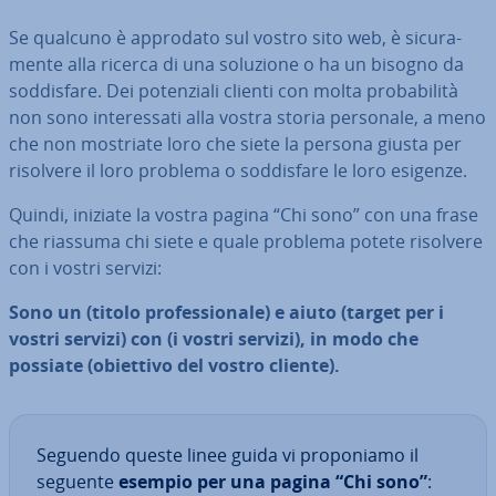
Se qualcuno è approdato sul vostro sito web, è si­cu­ra­
men­te alla ricerca di una soluzione o ha un bisogno da
sod­di­sfa­re. Dei po­ten­zia­li clienti con molta pro­ba­bi­li­tà
non sono in­te­res­sa­ti alla vostra storia personale, a meno
che non mostriate loro che siete la persona giusta per
risolvere il loro problema o sod­di­sfa­re le loro esigenze.
Quindi, iniziate la vostra pagina “Chi sono” con una frase
che riassuma chi siete e quale problema potete risolvere
con i vostri servizi:
Sono un (titolo pro­fes­sio­na­le) e aiuto (target per i
vostri servizi) con (i vostri servizi), in modo che
possiate (obiettivo del vostro cliente).
Seguendo queste linee guida vi pro­po­nia­mo il
seguente
esempio per una pagina “Chi sono”
: