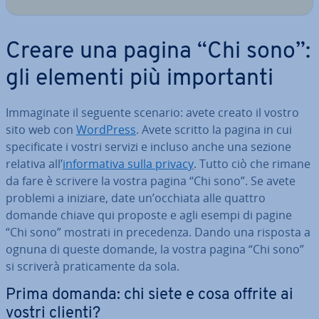
Creare una pagina “Chi sono”:
gli elementi più im­por­tan­ti
Im­ma­gi­na­te il seguente scenario: avete creato il vostro
sito web con
WordPress
. Avete scritto la pagina in cui
spe­ci­fi­ca­te i vostri servizi e incluso anche una sezione
relativa all’
in­for­ma­ti­va sulla privacy
. Tutto ciò che rimane
da fare è scrivere la vostra pagina “Chi sono”. Se avete
problemi a iniziare, date un’occhiata alle quattro
domande chiave qui proposte e agli esempi di pagine
“Chi sono” mostrati in pre­ce­den­za. Dando una risposta a
ognuna di queste domande, la vostra pagina “Chi sono”
si scriverà pra­ti­ca­men­te da sola.
Prima domanda: chi siete e cosa offrite ai
vostri clienti?