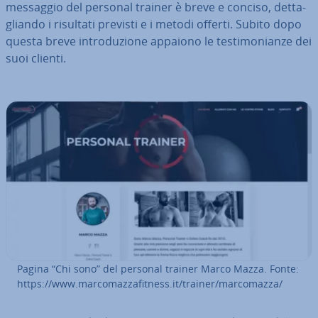
messaggio del personal trainer è breve e conciso, det­ta­
glian­do i risultati previsti e i metodi offerti. Subito dopo
questa breve in­tro­du­zio­ne appaiono le te­sti­mo­nian­ze dei
suoi clienti.
Pagina “Chi sono” del personal trainer Marco Mazza. Fonte:
https://www.mar­co­maz­za­fit­ness.it/trainer/mar­co­maz­za/