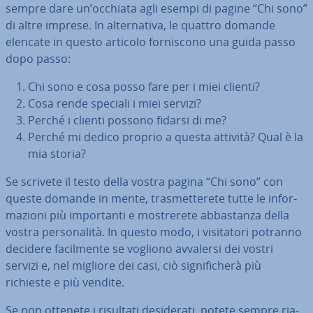
sempre dare un’occhiata agli esempi di pagine “Chi sono”
di altre imprese. In al­ter­na­ti­va, le quattro domande
elencate in questo articolo for­ni­sco­no una guida passo
dopo passo:
Chi sono e cosa posso fare per i miei clienti?
Cosa rende speciali i miei servizi?
Perché i clienti possono fidarsi di me?
Perché mi dedico proprio a questa attività? Qual è la
mia storia?
Se scrivete il testo della vostra pagina “Chi sono” con
queste domande in mente, tra­smet­te­re­te tutte le in­for­
ma­zio­ni più im­por­tan­ti e mo­stre­re­te ab­ba­stan­za della
vostra per­so­na­li­tà. In questo modo, i vi­si­ta­to­ri potranno
decidere fa­cil­men­te se vogliono avvalersi dei vostri
servizi e, nel migliore dei casi, ciò si­gni­fi­che­rà più
richieste e più vendite.
Se non ottenete i risultati de­si­de­ra­ti, potete sempre ria­