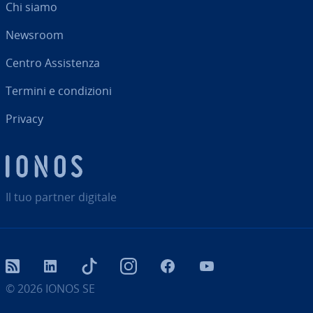
Chi siamo
Newsroom
Centro As­si­sten­za
Termini e con­di­zio­ni
Privacy
Il tuo partner digitale
RSS
LinkedIn
tiktok
Instagram
Facebook
YouTube
© 2026
IONOS SE