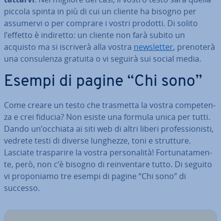
piccola spinta in più di cui un cliente ha bisogno per
assumervi o per comprare i vostri prodotti. Di solito
l’effetto è indiretto: un cliente non farà subito un
acquisto ma si iscriverà alla vostra
new­slet­ter
, prenoterà
una con­su­len­za gratuita o vi seguirà sui social media.
Esempi di pagine “Chi sono”
Come creare un testo che trasmetta la vostra com­pe­ten­
za e crei fiducia? Non esiste una formula unica per tutti.
Dando un’occhiata ai siti web di altri liberi pro­fes­sio­ni­sti,
vedrete testi di diverse lunghezze, toni e strutture.
Lasciate tra­spa­ri­re la vostra per­so­na­li­tà! For­tu­na­ta­men­
te, però, non c’è bisogno di rein­ven­ta­re tutto. Di seguito
vi pro­po­nia­mo tre esempi di pagine “Chi sono” di
successo.