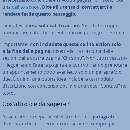
è ne­ces­sa­rio con­clu­de­re la vostra pagina “Chi sono” con
una
call to action
.
Dite all’utente di con­tat­tar­vi e
rendete facile questo passaggio.
Li­mi­ta­te­vi a
una sola call to action
. Se offrite troppe
opzioni, rischiate che l’utente non ne persegua nessuna.
Im­por­tan­te:
non includete questa call to action solo
alla fine della pagina
, in­se­ri­te­la tra ciascuna delle
sezioni della vostra pagina “Chi sono”. Non tutti i vi­si­ta­to­
ri leg­ge­ran­no l’intera pagina e alcuni vorranno prenotare
un ap­pun­ta­men­to dopo aver letto solo un paragrafo o
due. È quindi una buona idea includere un modulo
d’iscri­zio­ne con consenso opt-in o una voce “Contatti” nel
testo.
Cos’altro c’è da sapere?
As­si­cu­ra­te­vi di separare il vostro testo in
paragrafi
diversi, anche all’interno di una sezione. Sempre più