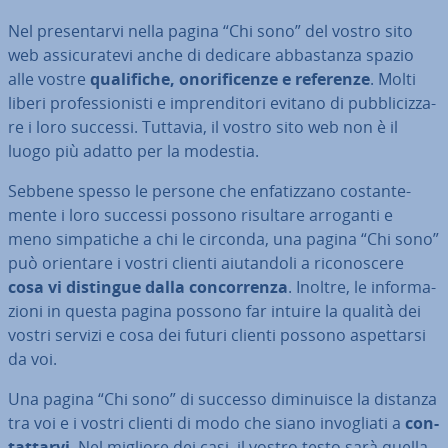
Nel pre­sen­tar­vi nella pagina “Chi sono” del vostro sito
web as­si­cu­ra­te­vi anche di dedicare ab­ba­stan­za spazio
alle vostre
qua­li­fi­che, ono­ri­fi­cen­ze e referenze
. Molti
liberi pro­fes­sio­ni­sti e im­pren­di­to­ri evitano di pub­bli­ciz­za­
re i loro successi. Tuttavia, il vostro sito web non è il
luogo più adatto per la modestia.
Sebbene spesso le persone che en­fa­tiz­za­no co­stan­te­
men­te i loro successi possono risultare arroganti e
meno sim­pa­ti­che a chi le circonda, una pagina “Chi sono”
può orientare i vostri clienti aiu­tan­do­li a ri­co­no­sce­re
cosa vi distingue dalla con­cor­ren­za
. Inoltre, le in­for­ma­
zio­ni in questa pagina possono far intuire la qualità dei
vostri servizi e cosa dei futuri clienti possono aspet­tar­si
da voi.
Una pagina “Chi sono” di successo di­mi­nui­sce la distanza
tra voi e i vostri clienti di modo che siano in­vo­glia­ti a
con­
tat­tar­vi
. Nel migliore dei casi, il vostro testo sarà quella