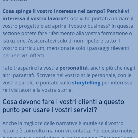
Cosa spinge il vostro interesse nel campo? Perché vi
interessa il vostro lavoro?
Cosa vi ha portati a iniziare il
vostro progetto o ad aprire il vostro business? In questa
sezione potete fare ri­fe­ri­men­to alla vostra for­ma­zio­ne o
istru­zio­ne. As­si­cu­ra­te­vi solo di non ripetere tutto il
vostro cur­ri­cu­lum, men­zio­na­te solo i passaggi rilevanti
per i servizi offerti.
Fate tra­spa­ri­re la vostra
per­so­na­li­tà
, anche più che negli
altri paragrafi. Scrivete nel vostro stile personale, con le
vostre parole, e puntate sullo
sto­ry­tel­ling
per in­te­res­sa­
re i vi­si­ta­to­ri alla vostra storia.
Cosa devono fare i vostri clienti a questo
punto per usare i vostri servizi?
Anche la migliore delle narrative è inutile se il vostro
lettore è coinvolto ma non vi contatta. Per questo motivo