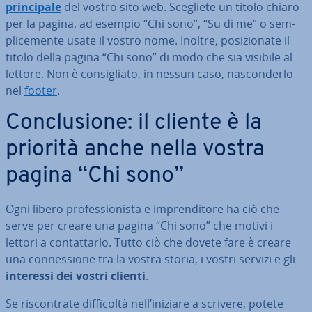
prin­ci­pa­le
del vostro sito web. Scegliete un titolo chiaro
per la pagina, ad esempio “Chi sono”, “Su di me” o sem­
pli­ce­men­te usate il vostro nome. Inoltre, po­si­zio­na­te il
titolo della pagina “Chi sono” di modo che sia visibile al
lettore. Non è con­si­glia­to, in nessun caso, na­scon­der­lo
nel
footer
.
Con­clu­sio­ne: il cliente è la
priorità anche nella vostra
pagina “Chi sono”
Ogni libero pro­fes­sio­ni­sta e im­pren­di­to­re ha ciò che
serve per creare una pagina “Chi sono” che motivi i
lettori a con­tat­tar­lo. Tutto ciò che dovete fare è creare
una con­nes­sio­ne tra la vostra storia, i vostri servizi e gli
interessi dei vostri clienti
.
Se ri­scon­tra­te dif­fi­col­tà nell’iniziare a scrivere, potete