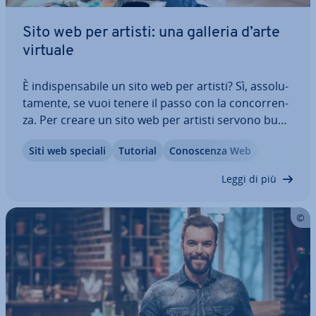
Sito web per artisti: una galleria d’arte
virtuale
È in­di­spen­sa­bi­le un sito web per artisti? Sì, as­so­lu­
ta­men­te, se vuoi tenere il passo con la con­cor­ren­
za. Per creare un sito web per artisti servono buon
senso e cura nella scelta e nella pre­sen­ta­zio­ne dei
Siti web speciali
Tutorial
Co­no­scen­za Web
contenuti. A pre­scin­de­re da come si realizza un
sito web per artisti e…
Leggi di più