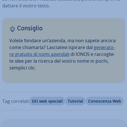
dat­ta­re il vostro testo.
Consiglio
Volete fondare un’azienda, ma non sapete ancora
come chiamarla? La­scia­te­vi ispirare dal
ge­ne­ra­to­
re gratuito di nomi aziendali
di IONOS e rac­co­glie­
te idee per la ricerca del vostro nome in pochi,
semplici clic.
Tag correlati
Siti web speciali
Tutorial
Co­no­scen­za Web
Vai al menu prin­ci­pa­le