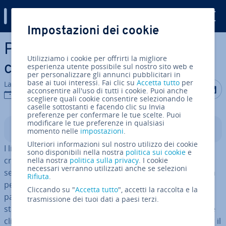
Digital Guide
Impostazioni dei cookie
Vai al contenuto prin­ci­pa­le
Pagina “Chi sono”: esempi e
Utilizziamo i cookie per offrirti la migliore
consigli
esperienza utente possibile sul nostro sito web e
per personalizzare gli annunci pubblicitari in
base ai tuoi interessi. Fai clic su
Accetta tutto
per
La redazione di IONOS
Condividi 
Condiv
C
acconsentire all'uso di tutti i cookie. Puoi anche
23 nov 2021
scegliere quali cookie consentire selezionando le
caselle sottostanti e facendo clic su Invia
preferenze per confermare le tue scelte. Puoi
modificare le tue preferenze in qualsiasi
Indice
momento nelle
impostazioni
.
Ulteriori informazioni sul nostro utilizzo dei cookie
I liberi pro­fes­sio­ni­sti, gli im­pren­di­to­ri e i webmaster più
sono disponibili nella nostra
politica sui cookie
e
creativi spesso ri­scon­tra­no dif­fi­col­tà nello scrivere la
nella nostra
politica sulla privacy
. I cookie
necessari verranno utilizzati anche se selezioni
sezione “Chi sono” del proprio sito web. Tuttavia, vale la
Rifiuta
.
pena investire un po’ di tempo nella creazione di una
Cliccando su "
Accetta tutto
", accetti la raccolta e la
pagina “Chi sono”. Con le parole giuste potrete con­qui­
trasmissione dei tuoi dati a paesi terzi.
sta­re la simpatia dei vostri lettori e persino gua­da­gna­re
clienti. Non disperate, creare una pagina “Chi sono” per il