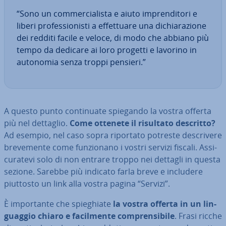
“Sono un com­mer­cia­li­sta e aiuto im­pren­di­to­ri e
liberi pro­fes­sio­ni­sti a ef­fet­tua­re una di­chia­ra­zio­ne
dei redditi facile e veloce, di modo che abbiano più
tempo da dedicare ai loro progetti e lavorino in
autonomia senza troppi pensieri.”
A questo punto con­ti­nua­te spiegando la vostra offerta
più nel dettaglio.
Come ottenete il risultato descritto?
Ad esempio, nel caso sopra riportato potreste de­scri­ve­re
bre­ve­men­te come fun­zio­na­no i vostri servizi fiscali. As­si­
cu­ra­te­vi solo di non entrare troppo nei dettagli in questa
sezione. Sarebbe più indicato farla breve e includere
piuttosto un link alla vostra pagina “Servizi”.
È im­por­tan­te che spie­ghia­te
la vostra offerta in un lin­
guag­gio chiaro e fa­cil­men­te com­pren­si­bi­le
. Frasi ricche