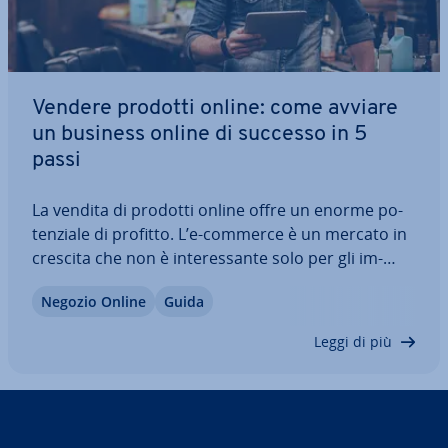
Vendere prodotti online: come avviare
un business online di successo in 5
passi
La vendita di prodotti online offre un enorme po­
ten­zia­le di profitto. L’e-commerce è un mercato in
crescita che non è in­te­res­san­te solo per gli im­
pren­di­to­ri a tempo pieno. La vendita di prodotti
Negozio Online
Guida
fisici è van­tag­gio­sa so­prat­tut­to per chi è nuovo nel
business online, ma anche per…
Leggi di più