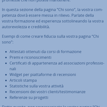
promesse che non potete mantenere.
In questa sezione della pagina “Chi sono”, la vostra com­
pe­ten­za dovrà essere messa in rilievo. Parlate della
vostra for­ma­zio­ne ed espe­rien­za sot­to­li­nean­do la vostra
au­to­re­vo­lez­za e cre­di­bi­li­tà.
Esempi di come creare fiducia sulla vostra pagina “Chi
sono”:
Attestati ottenuti da corsi di for­ma­zio­ne
Premi e ri­co­no­sci­men­ti
Cer­ti­fi­ca­ti di ap­par­te­nen­za ad as­so­cia­zio­ni pro­fes­sio­
na­li
Widget per piat­ta­for­me di re­cen­sio­ni
Articoli stampa
Sta­ti­sti­che sulla vostra attività
Re­cen­sio­ni dei vostri clienti/te­sti­mo­nian­ze
Referenze su progetti