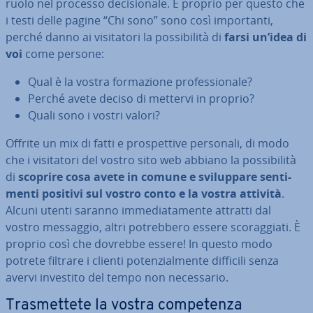
ruolo nel processo de­ci­sio­na­le. È proprio per questo che
i testi delle pagine “Chi sono” sono così im­por­tan­ti,
perché danno ai vi­si­ta­to­ri la pos­si­bi­li­tà di
farsi un’idea di
voi
come persone:
Qual è la vostra for­ma­zio­ne pro­fes­sio­na­le?
Perché avete deciso di mettervi in proprio?
Quali sono i vostri valori?
Offrite un mix di fatti e pro­spet­ti­ve personali, di modo
che i vi­si­ta­to­ri del vostro sito web abbiano la pos­si­bi­li­tà
di
scoprire cosa avete in comune e svi­lup­pa­re sen­ti­
men­ti positivi sul vostro conto e la vostra attività
.
Alcuni utenti saranno im­me­dia­ta­men­te attratti dal
vostro messaggio, altri po­treb­be­ro essere sco­rag­gia­ti. È
proprio così che dovrebbe essere! In questo modo
potrete filtrare i clienti po­ten­zial­men­te difficili senza
avervi investito del tempo non ne­ces­sa­rio.
Tra­smet­te­te la vostra com­pe­ten­za