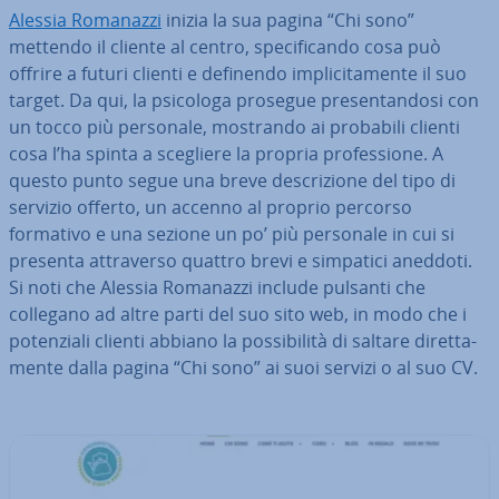
Alessia Romanazzi
inizia la sua pagina “Chi sono”
mettendo il cliente al centro, spe­ci­fi­can­do cosa può
offrire a futuri clienti e definendo im­pli­ci­ta­men­te il suo
target. Da qui, la psicologa prosegue pre­sen­tan­do­si con
un tocco più personale, mostrando ai probabili clienti
cosa l’ha spinta a scegliere la propria pro­fes­sio­ne. A
questo punto segue una breve de­scri­zio­ne del tipo di
servizio offerto, un accenno al proprio percorso
formativo e una sezione un po’ più personale in cui si
presenta at­tra­ver­so quattro brevi e simpatici aneddoti.
Si noti che Alessia Romanazzi include pulsanti che
collegano ad altre parti del suo sito web, in modo che i
po­ten­zia­li clienti abbiano la pos­si­bi­li­tà di saltare di­ret­ta­
men­te dalla pagina “Chi sono” ai suoi servizi o al suo CV.