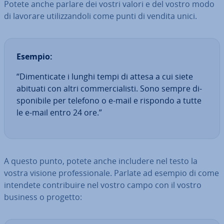
Potete anche parlare dei vostri valori e del vostro modo
di lavorare uti­liz­zan­do­li come punti di vendita unici.
Esempio:
“Di­men­ti­ca­te i lunghi tempi di attesa a cui siete
abituati con altri com­mer­cia­li­sti. Sono sempre di­
spo­ni­bi­le per telefono o e-mail e rispondo a tutte
le e-mail entro 24 ore.”
A questo punto, potete anche includere nel testo la
vostra visione pro­fes­sio­na­le. Parlate ad esempio di come
intendete con­tri­bui­re nel vostro campo con il vostro
business o progetto: