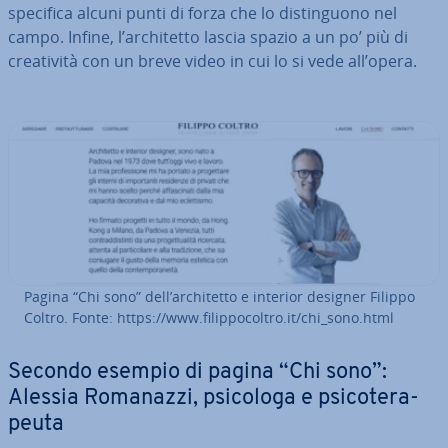
specifica alcuni punti di forza che lo di­stin­guo­no nel
campo. Infine, l’ar­chi­tet­to lascia spazio a un po’ più di
crea­ti­vi­tà con un breve video in cui lo si vede all’opera.
Pagina “Chi sono” dell’ar­chi­tet­to e interior designer Filippo
Coltro. Fonte: https://www.fi­lip­po­col­tro.it/chi_sono.html
Secondo esempio di pagina “Chi sono”:
Alessia Romanazzi, psicologa e psi­co­te­ra­
peu­ta