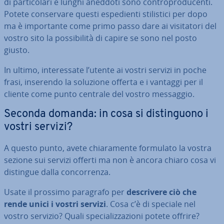
di par­ti­co­la­ri e lunghi aneddoti sono con­tro­pro­du­cen­ti.
Potete con­ser­va­re questi espe­dien­ti sti­li­sti­ci per dopo
ma è im­por­tan­te come primo passo dare ai vi­si­ta­to­ri del
vostro sito la pos­si­bi­li­tà di capire se sono nel posto
giusto.
In ultimo, in­te­res­sa­te l’utente ai vostri servizi in poche
frasi, inserendo la soluzione offerta e i vantaggi per il
cliente come punto centrale del vostro messaggio.
Seconda domanda: in cosa si di­stin­guo­no i
vostri servizi?
A questo punto, avete chia­ra­men­te formulato la vostra
sezione sui servizi offerti ma non è ancora chiaro cosa vi
distingue dalla con­cor­ren­za.
Usate il prossimo paragrafo per
de­scri­ve­re ciò che
rende unici i vostri servizi
. Cosa c’è di speciale nel
vostro servizio? Quali spe­cia­liz­za­zio­ni potete offrire?