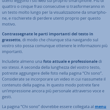
utenti leggono i siti web sul proprio smart­pho­ne. Più di
quattro o cinque frasi con­se­cu­ti­ve si tra­sfor­me­ran­no in
un testo molto lungo per la vi­sua­liz­za­zio­ne da smart­pho­
ne, e ri­schie­re­te di perdere utenti proprio per questo
motivo.
Con­tras­se­gna­te le parti im­por­tan­ti del testo in
grassetto
, di modo che chiunque stia navigando sul
vostro sito possa comunque ottenere le in­for­ma­zio­ni più
im­por­tan­ti.
Includete almeno una
foto attuale e pro­fes­sio­na­le
di
voi stessi. A seconda della lunghezza del vostro testo,
potreste ag­giun­ge­re delle foto nella pagina “Chi sono”.
Con­si­de­ra­te se in­cor­po­ra­re un video in cui rias­su­me­te il
contenuto della pagina. In questo modo potrete fare
un’im­pres­sio­ne ancora più personale at­tra­ver­so voce e
gesti.
La pagina “Chi sono” dovrebbe essere collegata al
menu