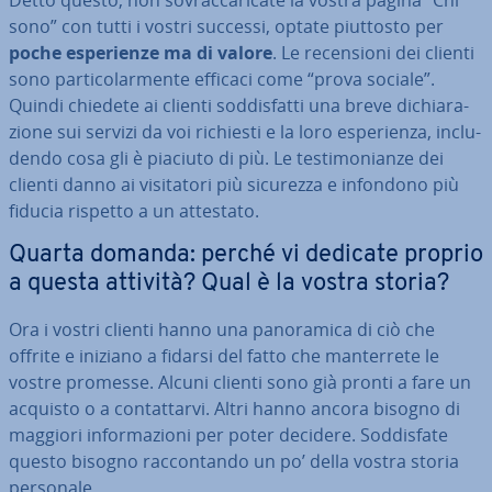
Detto questo, non so­vrac­ca­ri­ca­te la vostra pagina “Chi
sono” con tutti i vostri successi, optate piuttosto per
poche espe­rien­ze ma di valore
. Le re­cen­sio­ni dei clienti
sono par­ti­co­lar­men­te efficaci come “prova sociale”.
Quindi chiedete ai clienti sod­di­sfat­ti una breve di­chia­ra­
zio­ne sui servizi da voi richiesti e la loro espe­rien­za, in­clu­
den­do cosa gli è piaciuto di più. Le te­sti­mo­nian­ze dei
clienti danno ai vi­si­ta­to­ri più sicurezza e infondono più
fiducia rispetto a un attestato.
Quarta domanda: perché vi dedicate proprio
a questa attività? Qual è la vostra storia?
Ora i vostri clienti hanno una pa­no­ra­mi­ca di ciò che
offrite e iniziano a fidarsi del fatto che man­ter­re­te le
vostre promesse. Alcuni clienti sono già pronti a fare un
acquisto o a con­tat­tar­vi. Altri hanno ancora bisogno di
maggiori in­for­ma­zio­ni per poter decidere. Sod­di­sfa­te
questo bisogno rac­con­tan­do un po’ della vostra storia
personale.