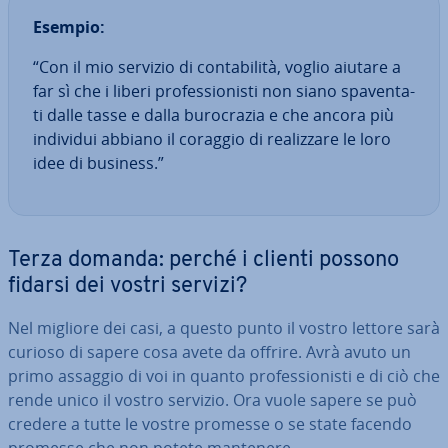
Esempio:
“Con il mio servizio di con­ta­bi­li­tà, voglio aiutare a
far sì che i liberi pro­fes­sio­ni­sti non siano spa­ven­ta­
ti dalle tasse e dalla bu­ro­cra­zia e che ancora più
individui abbiano il coraggio di rea­liz­za­re le loro
idee di business.”
Terza domanda: perché i clienti possono
fidarsi dei vostri servizi?
Nel migliore dei casi, a questo punto il vostro lettore sarà
curioso di sapere cosa avete da offrire. Avrà avuto un
primo assaggio di voi in quanto pro­fes­sio­ni­sti e di ciò che
rende unico il vostro servizio. Ora vuole sapere se può
credere a tutte le vostre promesse o se state facendo