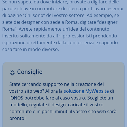
Se non sapete da dove iniziare, provate a digitare delle
parole chiave in un motore di ricerca per trovare esempi
di pagine “Chi sono” del vostro settore. Ad esempio, se
siete dei designer con sede a Roma, digitate “designer
Roma”. Avrete ra­pi­da­men­te un’idea del contenuto
inserito so­li­ta­men­te da altri pro­fes­sio­ni­sti prendendo
ispi­ra­zio­ne di­ret­ta­men­te dalla con­cor­ren­za e capendo
cosa fare in modo diverso.
Consiglio
State cercando supporto nella creazione del
vostro sito web? Allora la
soluzione MyWebsite
di
IONOS potrebbe fare al caso vostro. Scegliete un
modello, regolate il design, caricate il vostro
contenuto e in pochi minuti il vostro sito web sarà
pronto!