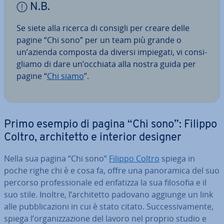
N.B.
Se siete alla ricerca di consigli per creare delle
pagine “Chi sono” per un team più grande o
un’azienda composta da diversi impiegati, vi con­si­
glia­mo di dare un’occhiata alla nostra guida per
pagine “
Chi siamo
”.
Primo esempio di pagina “Chi sono”: Filippo
Coltro, ar­chi­tet­to e interior designer
Nella sua pagina “Chi sono”
Filippo Coltro
spiega in
poche righe chi è e cosa fa, offre una pa­no­ra­mi­ca del suo
percorso pro­fes­sio­na­le ed enfatizza la sua filosofia e il
suo stile. Inoltre, l’ar­chi­tet­to padovano aggiunge un link
alle pub­bli­ca­zio­ni in cui è stato citato. Suc­ces­si­va­men­te,
spiega l’or­ga­niz­za­zio­ne del lavoro nel proprio studio e