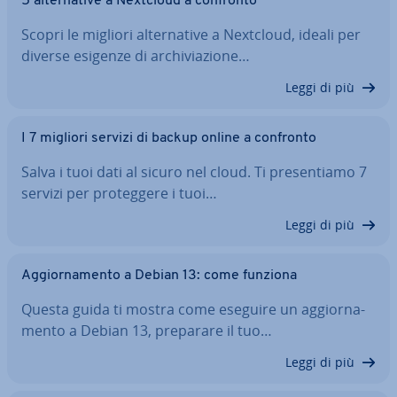
5 al­ter­na­ti­ve a Nextcloud a confronto
Scopri le migliori al­ter­na­ti­ve a Nextcloud, ideali per
diverse esigenze di ar­chi­via­zio­ne…
Leggi di più
I 7 migliori servizi di backup online a confronto
Salva i tuoi dati al sicuro nel cloud. Ti pre­sen­tia­mo 7
servizi per pro­teg­ge­re i tuoi…
Leggi di più
Ag­gior­na­men­to a Debian 13: come funziona
Questa guida ti mostra come eseguire un ag­gior­na­
men­to a Debian 13, preparare il tuo…
Leggi di più