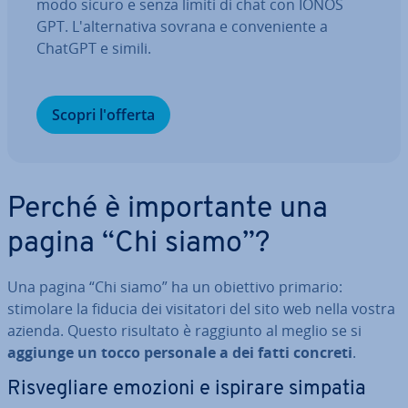
modo sicuro e senza limiti di chat con IONOS
GPT. L'al­ter­na­ti­va sovrana e con­ve­nien­te a
ChatGPT e simili.
Scopri l'offerta
Perché è im­por­tan­te una
pagina “Chi siamo”?
Una pagina “Chi siamo” ha un obiettivo primario:
stimolare la fiducia dei vi­si­ta­to­ri del sito web nella vostra
azienda. Questo risultato è raggiunto al meglio se si
aggiunge un tocco personale a dei fatti concreti
.
Ri­sve­glia­re emozioni e ispirare simpatia