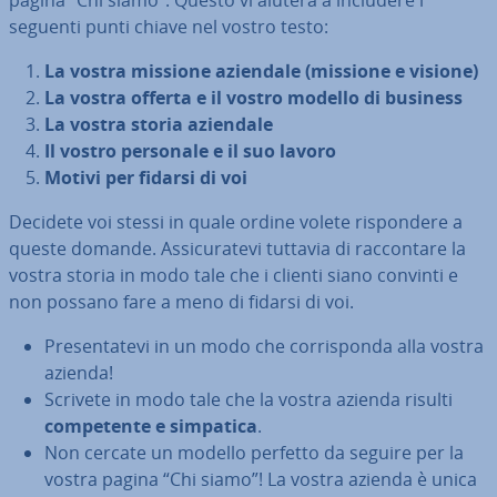
pagina “Chi siamo”. Questo vi aiuterà a includere i
seguenti punti chiave nel vostro testo:
La vostra missione aziendale (missione e visione)
La vostra offerta e il vostro modello di business
La vostra storia aziendale
Il vostro personale e il suo lavoro
Motivi per fidarsi di voi
Decidete voi stessi in quale ordine volete ri­spon­de­re a
queste domande. As­si­cu­ra­te­vi tuttavia di rac­con­ta­re la
vostra storia in modo tale che i clienti siano convinti e
non possano fare a meno di fidarsi di voi.
Pre­sen­ta­te­vi in un modo che cor­ri­spon­da alla vostra
azienda!
Scrivete in modo tale che la vostra azienda risulti
com­pe­ten­te e simpatica
.
Non cercate un modello perfetto da seguire per la
vostra pagina “Chi siamo”! La vostra azienda è unica