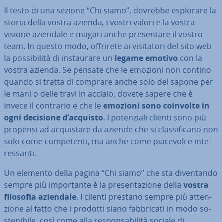
Il testo di una sezione “Chi siamo”, dovrebbe esplorare la
storia della vostra azienda, i vostri valori e la vostra
visione aziendale e magari anche pre­sen­ta­re il vostro
team. In questo modo, offrirete ai vi­si­ta­to­ri del sito web
la pos­si­bi­li­tà di in­stau­ra­re un
legame emotivo
con la
vostra azienda. Se pensate che le emozioni non contino
quando si tratta di comprare anche solo del sapone per
le mani o delle travi in acciaio, dovete sapere che è
invece il contrario e che le
emozioni sono coinvolte in
ogni decisione d’acquisto
. I po­ten­zia­li clienti sono più
propensi ad ac­qui­sta­re da aziende che si clas­si­fi­ca­no non
solo come com­pe­ten­ti, ma anche come piacevoli e in­te­
res­san­ti.
Un elemento della pagina “Chi siamo” che sta di­ven­tan­do
sempre più im­por­tan­te è la pre­sen­ta­zio­ne della
vostra
filosofia aziendale
. I clienti prestano sempre più at­ten­
zio­ne al fatto che i prodotti siano fab­bri­ca­ti in modo so­
ste­ni­bi­le, così come alla re­spon­sa­bi­li­tà sociale di