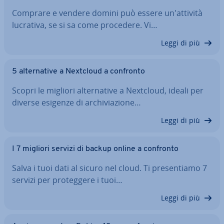
Comprare e vendere domini può essere un'at­ti­vi­tà
lucrativa, se si sa come procedere. Vi…
Leggi di più
5 al­ter­na­ti­ve a Nextcloud a confronto
Scopri le migliori al­ter­na­ti­ve a Nextcloud, ideali per
diverse esigenze di ar­chi­via­zio­ne…
Leggi di più
I 7 migliori servizi di backup online a confronto
Salva i tuoi dati al sicuro nel cloud. Ti pre­sen­tia­mo 7
servizi per pro­teg­ge­re i tuoi…
Leggi di più