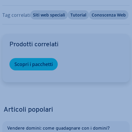
Tag correlati
Siti web speciali
Tutorial
Co­no­scen­za Web
Vai al menu prin­ci­pa­le
Prodotti correlati
Scopri i pacchetti
Articoli popolari
Vendere domini: come gua­da­gna­re con i domini?