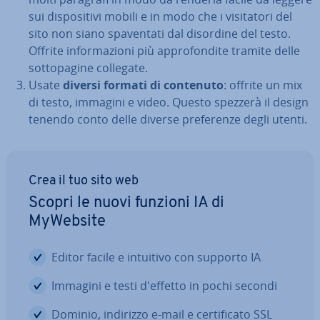
sui di­spo­si­ti­vi mobili e in modo che i vi­si­ta­to­ri del
sito non siano spa­ven­ta­ti dal disordine del testo.
Offrite in­for­ma­zio­ni più ap­pro­fon­di­te tramite delle
sot­to­pa­gi­ne collegate.
Usate
diversi formati di contenuto
: offrite un mix
di testo, immagini e video. Questo spezzerà il design
tenendo conto delle diverse pre­fe­ren­ze degli utenti.
Crea il tuo sito web
Scopri le nuovi funzioni IA di
MyWebsite
Editor facile e intuitivo con supporto IA
Immagini e testi d'effetto in pochi secondi
Dominio, indirizzo e-mail e cer­ti­fi­ca­to SSL