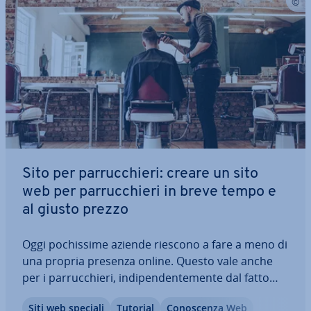
Sito per par­ruc­chie­ri: creare un sito
web per par­ruc­chie­ri in breve tempo e
al giusto prezzo
Oggi po­chis­si­me aziende riescono a fare a meno di
una propria presenza online. Questo vale anche
per i par­ruc­chie­ri, in­di­pen­den­te­men­te dal fatto
che si tratti di una piccola attività o di un grande
Siti web speciali
Tutorial
Co­no­scen­za Web