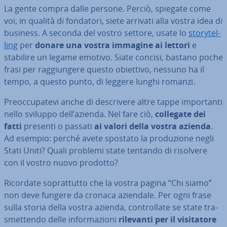
La gente compra dalle persone. Perciò, spiegate come
voi, in qualità di fondatori, siete arrivati alla vostra idea di
business. A seconda del vostro settore, usate lo
sto­ry­tel­
ling
per
donare una vostra immagine ai lettori
e
stabilire un legame emotivo. Siate concisi, bastano poche
frasi per rag­giun­ge­re questo obiettivo, nessuno ha il
tempo, a questo punto, di leggere lunghi romanzi.
Pre­oc­cu­pa­te­vi anche di de­scri­ve­re altre tappe im­por­tan­ti
nello sviluppo dell’azienda. Nel fare ciò,
collegate dei
fatti
presenti o passati
ai valori della vostra azienda
.
Ad esempio: perché avete spostato la pro­du­zio­ne negli
Stati Uniti? Quali problemi state tentando di risolvere
con il vostro nuovo prodotto?
Ricordate so­prat­tut­to che la vostra pagina “Chi siamo”
non deve fungere da cronaca aziendale. Per ogni frase
sulla storia della vostra azienda, con­trol­la­te se state tra­
smet­ten­do delle in­for­ma­zio­ni
rilevanti per il vi­si­ta­to­re