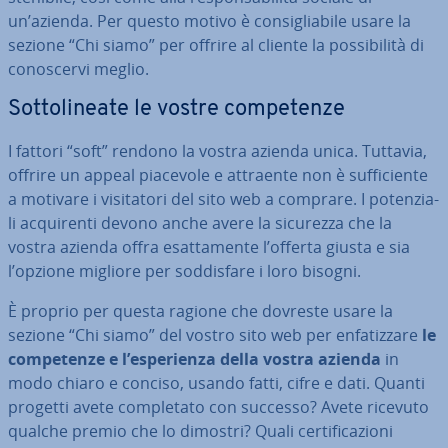
un’azienda. Per questo motivo è con­si­glia­bi­le usare la
sezione “Chi siamo” per offrire al cliente la pos­si­bi­li­tà di
co­no­scer­vi meglio.
Sot­to­li­nea­te le vostre com­pe­ten­ze
I fattori “soft” rendono la vostra azienda unica. Tuttavia,
offrire un appeal piacevole e attraente non è suf­fi­cien­te
a motivare i vi­si­ta­to­ri del sito web a comprare. I po­ten­zia­
li ac­qui­ren­ti devono anche avere la sicurezza che la
vostra azienda offra esat­ta­men­te l’offerta giusta e sia
l’opzione migliore per sod­di­sfa­re i loro bisogni.
È proprio per questa ragione che dovreste usare la
sezione “Chi siamo” del vostro sito web per en­fa­tiz­za­re
le
com­pe­ten­ze e l’espe­rien­za della vostra azienda
in
modo chiaro e conciso, usando fatti, cifre e dati. Quanti
progetti avete com­ple­ta­to con successo? Avete ricevuto
qualche premio che lo dimostri? Quali cer­ti­fi­ca­zio­ni