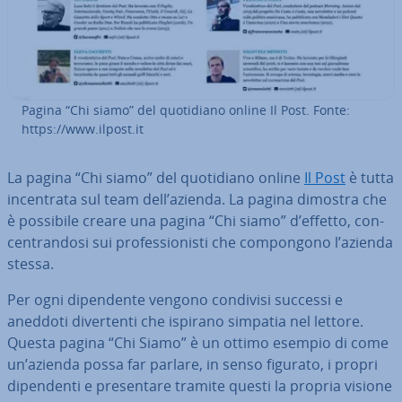
Pagina “Chi siamo” del quo­ti­dia­no online Il Post. Fonte:
https://www.ilpost.it
La pagina “Chi siamo” del quo­ti­dia­no online
Il Post
è tutta
in­cen­tra­ta sul team dell’azienda. La pagina dimostra che
è possibile creare una pagina “Chi siamo” d’effetto, con­
cen­tran­do­si sui pro­fes­sio­ni­sti che com­pon­go­no l’azienda
stessa.
Per ogni di­pen­den­te vengono condivisi successi e
aneddoti di­ver­ten­ti che ispirano simpatia nel lettore.
Questa pagina “Chi Siamo” è un ottimo esempio di come
un’azienda possa far parlare, in senso figurato, i propri
di­pen­den­ti e pre­sen­ta­re tramite questi la propria visione