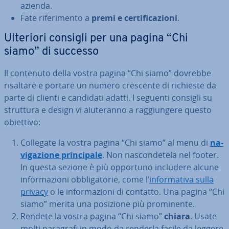
azienda.
Fate ri­fe­ri­men­to a
premi e cer­ti­fi­ca­zio­ni
.
Ulteriori consigli per una pagina “Chi
siamo” di successo
Il contenuto della vostra pagina “Chi siamo” dovrebbe
risaltare e portare un numero crescente di richieste da
parte di clienti e candidati adatti. I seguenti consigli su
struttura e design vi aiu­te­ran­no a rag­giun­ge­re questo
obiettivo:
Collegate la vostra pagina “Chi siamo” al menu di
na­
vi­ga­zio­ne prin­ci­pa­le
. Non na­scon­de­te­la nel footer.
In questa sezione è più opportuno includere alcune
in­for­ma­zio­ni ob­bli­ga­to­rie, come l’
in­for­ma­ti­va sulla
privacy
o le in­for­ma­zio­ni di contatto. Una pagina “Chi
siamo” merita una posizione più pro­mi­nen­te.
Rendete la vostra pagina “Chi siamo”
chiara
. Usate
molti paragrafi in modo da renderla facile da leggere