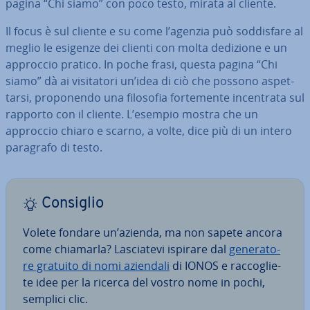
pagina “Chi siamo” con poco testo, mirata al cliente.
Il focus è sul cliente e su come l’agenzia può sod­di­sfa­re al
meglio le esigenze dei clienti con molta dedizione e un
approccio pratico. In poche frasi, questa pagina “Chi
siamo” dà ai vi­si­ta­to­ri un’idea di ciò che possono aspet­
tar­si, pro­po­nen­do una filosofia for­te­men­te in­cen­tra­ta sul
rapporto con il cliente. L’esempio mostra che un
approccio chiaro e scarno, a volte, dice più di un intero
paragrafo di testo.
Consiglio
Volete fondare un’azienda, ma non sapete ancora
come chiamarla? La­scia­te­vi ispirare dal
ge­ne­ra­to­
re gratuito di nomi aziendali
di IONOS e rac­co­glie­
te idee per la ricerca del vostro nome in pochi,
semplici clic.