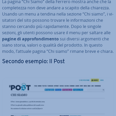
La pagina “Chi Siamo” della Ferrero mostra anche che la
com­ple­tez­za non deve andare a scapito della chiarezza.
Usando un menu a tendina nella sezione “Chi siamo”, i vi­
si­ta­to­ri del sito possono trovare le in­for­ma­zio­ni che
stanno cercando più ra­pi­da­men­te. Dopo le singole
sezioni, gli utenti possono usare il menu per saltare alle
pagine di ap­pro­fon­di­men­to
sui diversi argomenti che
siano storia, valori o qualità del prodotto. In questo
modo, l’attuale pagina “Chi siamo” rimane breve e chiara.
Secondo esempio: Il Post