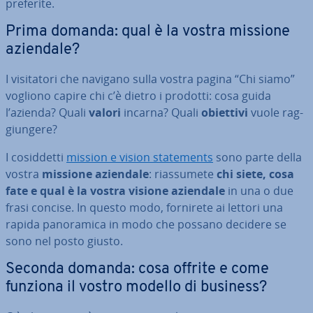
preferite.
Prima domanda: qual è la vostra missione
aziendale?
I vi­si­ta­to­ri che navigano sulla vostra pagina “Chi siamo”
vogliono capire chi c’è dietro i prodotti: cosa guida
l’azienda? Quali
valori
incarna? Quali
obiettivi
vuole rag­
giun­ge­re?
I co­sid­det­ti
mission e vision sta­te­men­ts
sono parte della
vostra
missione aziendale
: rias­su­me­te
chi siete, cosa
fate e qual è la vostra visione aziendale
in una o due
frasi concise. In questo modo, fornirete ai lettori una
rapida pa­no­ra­mi­ca in modo che possano decidere se
sono nel posto giusto.
Seconda domanda: cosa offrite e come
funziona il vostro modello di business?