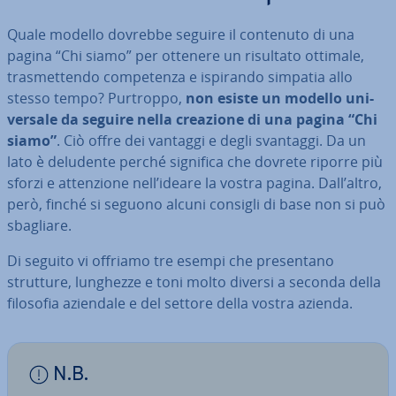
Quale modello dovrebbe seguire il contenuto di una
pagina “Chi siamo” per ottenere un risultato ottimale,
tra­smet­ten­do com­pe­ten­za e ispirando simpatia allo
stesso tempo? Purtroppo,
non esiste un modello uni­
ver­sa­le da seguire nella creazione di una pagina “Chi
siamo”
. Ciò offre dei vantaggi e degli svantaggi. Da un
lato è deludente perché significa che dovrete riporre più
sforzi e at­ten­zio­ne nell’ideare la vostra pagina. Dall’altro,
però, finché si seguono alcuni consigli di base non si può
sbagliare.
Di seguito vi offriamo tre esempi che pre­sen­ta­no
strutture, lunghezze e toni molto diversi a seconda della
filosofia aziendale e del settore della vostra azienda.
N.B.