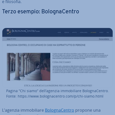
e filosofia.
Terzo esempio: Bo­lo­gna­Cen­tro
Pagina “Chi siamo” dell’agenzia im­mo­bi­lia­re Bo­lo­gna­Cen­tro.
Fonte: https://www.bo­lo­gna­cen­tro.com/p/chi-siamo.html
L’agenzia im­mo­bi­lia­re
Bo­lo­gna­Cen­tro
propone una