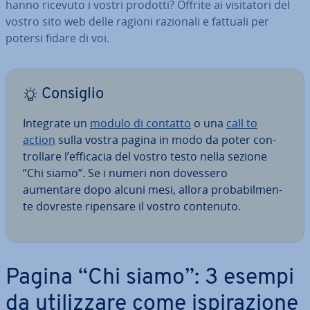
hanno ricevuto i vostri prodotti? Offrite ai vi­si­ta­to­ri del
vostro sito web delle ragioni razionali e fattuali per
potersi fidare di voi.
Consiglio
Integrate un
modulo di contatto
o una
call to
action
sulla vostra pagina in modo da poter con­
trol­la­re l’efficacia del vostro testo nella sezione
“Chi siamo”. Se i numeri non dovessero
aumentare dopo alcuni mesi, allora pro­ba­bil­men­
te dovreste ripensare il vostro contenuto.
Pagina “Chi siamo”: 3 esempi
da uti­liz­za­re come ispi­ra­zio­ne