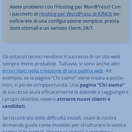
Avete problemi con l’Hosting per WordPress? Con
i pacchetti di
Hosting per WordPress di IONOS
be­
ne­fi­ce­re­te di una con­fi­gu­ra­zio­ne semplice, pre­sta­
zio­ni ottimali e un servizio clienti 24/7.
Gli ostacoli tecnici rendono il successo di un sito web
sempre meno probabile. Tuttavia, vi sono anche altri
errori tipici nella creazione di una pagina web
. Ad
esempio, se la pagina “Chi siamo” viene creata a po­ste­
rio­ri, si perde un’op­por­tu­ni­tà. Una
pagina “Chi siamo”
di successo aiuta ef­fi­ca­ce­men­te le aziende a rag­giun­ge­re
i propri obiettivi, ovvero
attrarre nuovi clienti e
candidati
.
Se ri­scon­tra­te delle dif­fi­col­tà iniziali, usate le nostre
domande guida come modello per strut­tu­ra­re la vostra