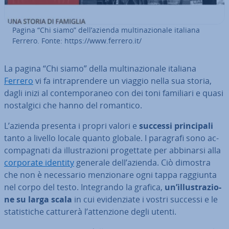
Pagina “Chi siamo” dell’azienda mul­ti­na­zio­na­le italiana
Ferrero. Fonte: https://www.ferrero.it/
La pagina “Chi siamo” della mul­ti­na­zio­na­le italiana
Ferrero
vi fa in­tra­pren­de­re un viaggio nella sua storia,
dagli inizi al con­tem­po­ra­neo con dei toni familiari e quasi
no­stal­gi­ci che hanno del romantico.
L’azienda presenta i propri valori e
successi prin­ci­pa­li
tanto a livello locale quanto globale. I paragrafi sono ac­
com­pa­gna­ti da il­lu­stra­zio­ni pro­get­ta­te per abbinarsi alla
corporate identity
generale dell’azienda. Ciò dimostra
che non è ne­ces­sa­rio men­zio­na­re ogni tappa raggiunta
nel corpo del testo. In­te­gran­do la grafica,
un’il­lu­stra­zio­
ne su larga scala
in cui evi­den­zia­te i vostri successi e le
sta­ti­sti­che catturerà l’at­ten­zio­ne degli utenti.