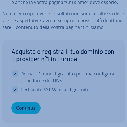
e anche la vostra pagina “Chi siamo” deve esserlo.
Non pre­oc­cu­pa­te­vi: se i risultati non sono all’altezza delle
vostre aspet­ta­ti­ve, avrete sempre la pos­si­bi­li­tà di ot­ti­miz­
za­re il contenuto della vostra pagina “Chi siamo”.
Acquista e registra il tuo dominio con
il provider n°1 in Europa
Domain Connect gratuito per una con­fi­gu­ra­
zio­ne facile del DNS
Cer­ti­fi­ca­to SSL Wildcard gratuito
Continua