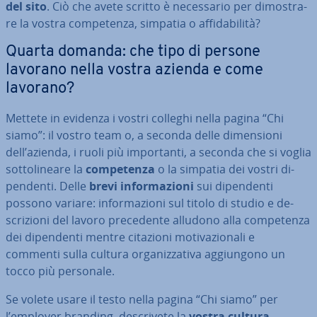
del sito
. Ciò che avete scritto è ne­ces­sa­rio per di­mo­stra­
re la vostra com­pe­ten­za, simpatia o af­fi­da­bi­li­tà?
Quarta domanda: che tipo di persone
lavorano nella vostra azienda e come
lavorano?
Mettete in evidenza i vostri colleghi nella pagina “Chi
siamo”: il vostro team o, a seconda delle di­men­sio­ni
dell’azienda, i ruoli più im­por­tan­ti, a seconda che si voglia
sot­to­li­nea­re la
com­pe­ten­za
o la simpatia dei vostri di­
pen­den­ti. Delle
brevi in­for­ma­zio­ni
sui di­pen­den­ti
possono variare: in­for­ma­zio­ni sul titolo di studio e de­
scri­zio­ni del lavoro pre­ce­den­te alludono alla com­pe­ten­za
dei di­pen­den­ti mentre citazioni mo­ti­va­zio­na­li e
commenti sulla cultura or­ga­niz­za­ti­va ag­giun­go­no un
tocco più personale.
Se volete usare il testo nella pagina “Chi siamo” per
l’employer branding, de­scri­ve­te la
vostra cultura