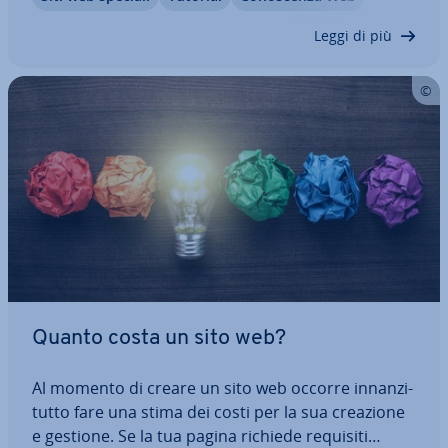
salone. In questo articolo ti mostriamo come, da
par­ruc­chie­ra o par­ruc­chie­re, puoi…
Leggi di più
Quanto costa un sito web?
Al momento di creare un sito web occorre in­nan­zi­
tut­to fare una stima dei costi per la sua creazione
e gestione. Se la tua pagina richiede requisiti