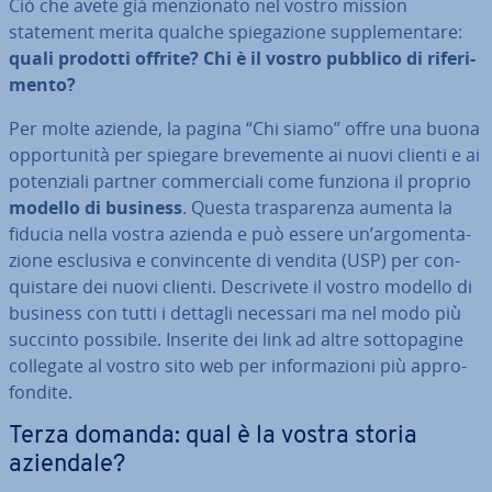
Ciò che avete già men­zio­na­to nel vostro mission
statement merita qualche spie­ga­zio­ne sup­ple­men­ta­re:
quali prodotti offrite? Chi è il vostro pubblico di ri­fe­ri­
men­to?
Per molte aziende, la pagina “Chi siamo” offre una buona
op­por­tu­ni­tà per spiegare bre­ve­men­te ai nuovi clienti e ai
po­ten­zia­li partner com­mer­cia­li come funziona il proprio
modello di business
. Questa tra­spa­ren­za aumenta la
fiducia nella vostra azienda e può essere un’ar­go­men­ta­
zio­ne esclusiva e con­vin­cen­te di vendita (USP) per con­
qui­sta­re dei nuovi clienti. De­scri­ve­te il vostro modello di
business con tutti i dettagli necessari ma nel modo più
succinto possibile. Inserite dei link ad altre sot­to­pa­gi­ne
collegate al vostro sito web per in­for­ma­zio­ni più ap­pro­
fon­di­te.
Terza domanda: qual è la vostra storia
aziendale?