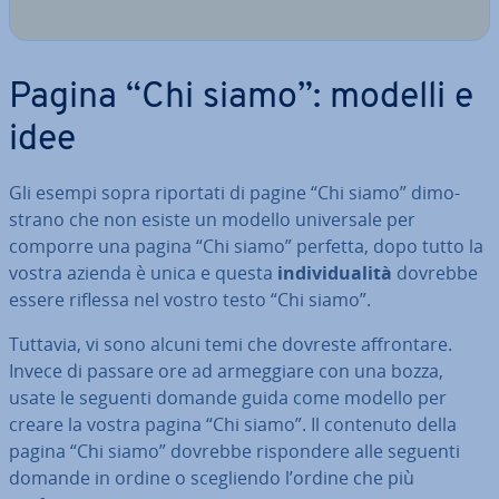
Pagina “Chi siamo”: modelli e
idee
Gli esempi sopra riportati di pagine “Chi siamo” di­mo­
stra­no che non esiste un modello uni­ver­sa­le per
comporre una pagina “Chi siamo” perfetta, dopo tutto la
vostra azienda è unica e questa
in­di­vi­dua­li­tà
dovrebbe
essere riflessa nel vostro testo “Chi siamo”.
Tuttavia, vi sono alcuni temi che dovreste af­fron­ta­re.
Invece di passare ore ad ar­meg­gia­re con una bozza,
usate le seguenti domande guida come modello per
creare la vostra pagina “Chi siamo”. Il contenuto della
pagina “Chi siamo” dovrebbe ri­spon­de­re alle seguenti
domande in ordine o sce­glien­do l’ordine che più