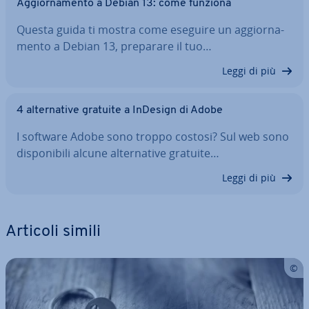
Ag­gior­na­men­to a Debian 13: come funziona
Questa guida ti mostra come eseguire un ag­gior­na­
men­to a Debian 13, preparare il tuo…
Leggi di più
4 al­ter­na­ti­ve gratuite a InDesign di Adobe
I software Adobe sono troppo costosi? Sul web sono
di­spo­ni­bi­li alcune al­ter­na­ti­ve gratuite…
Leggi di più
Articoli simili