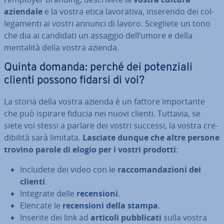
aziendale
e la vostra etica la­vo­ra­ti­va, inserendo dei col­
le­ga­men­ti ai vostri annunci di lavoro. Scegliete un tono
che dia ai candidati un assaggio dell’umore e della
mentalità della vostra azienda.
Quinta domanda: perché dei po­ten­zia­li
clienti possono fidarsi di voi?
La storia della vostra azienda è un fattore im­por­tan­te
che può ispirare fiducia nei nuovi clienti. Tuttavia, se
siete voi stessi a parlare dei vostri successi, la vostra cre­
di­bi­li­tà sarà limitata.
Lasciate dunque che altre persone
trovino parole di elogio per i vostri prodotti
:
Includete dei video con le
rac­co­man­da­zio­ni dei
clienti
.
Integrate delle
re­cen­sio­ni
.
Elencate le
re­cen­sio­ni della stampa
.
Inserite dei link ad
articoli pub­bli­ca­ti
sulla vostra