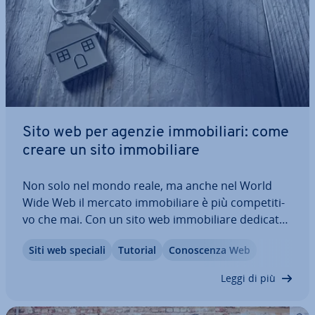
Sito web per agenzie im­mo­bi­lia­ri: come
creare un sito im­mo­bi­lia­re
Non solo nel mondo reale, ma anche nel World
Wide Web il mercato im­mo­bi­lia­re è più com­pe­ti­ti­
vo che mai. Con un sito web im­mo­bi­lia­re dedicato
puoi ottenere un vantaggio decisivo rispetto alla
Siti web speciali
Tutorial
Co­no­scen­za Web
con­cor­ren­za. Ma quali contenuti do­vreb­be­ro ar­ric­
chi­re un sito web per agenti im­mo­bi­lia­ri?…
Leggi di più