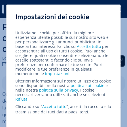
Digital Guide
Impostazioni dei cookie
Vai al contenuto prin­ci­pa­le
Pagina “Chi siamo”: come
Utilizziamo i cookie per offrirti la migliore
con­qui­sta­re dei nuovi clienti
esperienza utente possibile sul nostro sito web e
per personalizzare gli annunci pubblicitari in
base ai tuoi interessi. Fai clic su
Accetta tutto
per
con un testo con­vin­cen­te
acconsentire all'uso di tutti i cookie. Puoi anche
scegliere quali cookie consentire selezionando le
La redazione di IONOS
Condividi via Facebook
Condividi via Twitter
Condividi via Li
caselle sottostanti e facendo clic su Invia
18 gen 2022
preferenze per confermare le tue scelte. Puoi
modificare le tue preferenze in qualsiasi
momento nelle
impostazioni
.
Ulteriori informazioni sul nostro utilizzo dei cookie
Indice
sono disponibili nella nostra
politica sui cookie
e
nella nostra
politica sulla privacy
. I cookie
Quando si crea o riesamina un sito web aziendale, si
necessari verranno utilizzati anche se selezioni
Rifiuta
.
devono senza dubbio toccare alcuni punti fon­da­men­ta­li:
Cliccando su "
Accetta tutto
", accetti la raccolta e la
la tec­no­lo­gia funziona? Il
web design
piace al target? Per
trasmissione dei tuoi dati a paesi terzi.
quanto riguarda il contenuto, so­li­ta­men­te si presta
molta at­ten­zio­ne alla homepage e alle pagine dei