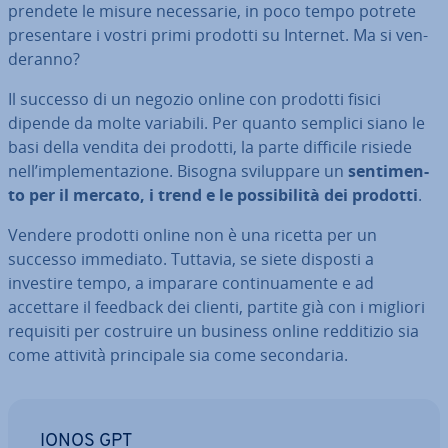
prendete le misure ne­ces­sa­rie, in poco tempo potrete
pre­sen­ta­re i vostri primi prodotti su Internet. Ma si ven­
de­ran­no?
Il successo di un negozio online con prodotti fisici
dipende da molte variabili. Per quanto semplici siano le
basi della vendita dei prodotti, la parte difficile risiede
nell’im­ple­men­ta­zio­ne. Bisogna svi­lup­pa­re un
sen­ti­men­
to per il mercato, i trend e le pos­si­bi­li­tà dei prodotti
.
Vendere prodotti online non è una ricetta per un
successo immediato. Tuttavia, se siete disposti a
investire tempo, a imparare con­ti­nua­men­te e ad
accettare il feedback dei clienti, partite già con i migliori
requisiti per costruire un business online red­di­ti­zio sia
come attività prin­ci­pa­le sia come se­con­da­ria.
IONOS GPT