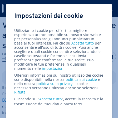
Digital Guide
Impostazioni dei cookie
Vai al contenuto prin­ci­pa­le
Vendere prodotti online: come
Utilizziamo i cookie per offrirti la migliore
avviare un business online di
esperienza utente possibile sul nostro sito web e
per personalizzare gli annunci pubblicitari in
base ai tuoi interessi. Fai clic su
Accetta tutto
per
successo in 5 passi
acconsentire all'uso di tutti i cookie. Puoi anche
scegliere quali cookie consentire selezionando le
La redazione di IONOS
Condividi 
Condiv
C
caselle sottostanti e facendo clic su Invia
27 ott 2022
preferenze per confermare le tue scelte. Puoi
modificare le tue preferenze in qualsiasi
momento nelle
impostazioni
.
Ulteriori informazioni sul nostro utilizzo dei cookie
Indice
sono disponibili nella nostra
politica sui cookie
e
nella nostra
politica sulla privacy
. I cookie
Il mercato dell’e-commerce è in crescita e non si vede la
necessari verranno utilizzati anche se selezioni
Rifiuta
.
fine: solo in Italia, secondo l’
Os­ser­va­to­rio eCommerce
Cliccando su "
Accetta tutto
", accetti la raccolta e la
B2C
, nel 2019 sono stati rea­liz­za­ti quasi 31,6 miliardi di
trasmissione dei tuoi dati a paesi terzi.
euro di fatturato nel commercio B2C su Internet. Chi
intende avviare un’attività online dovrebbe prendere in