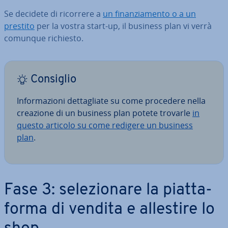
Se decidete di ricorrere a
un fi­nan­zia­men­to o a un
prestito
per la vostra start-up, il business plan vi verrà
comunque richiesto.
Consiglio
In­for­ma­zio­ni det­ta­glia­te su come procedere nella
creazione di un business plan potete trovarle
in
questo articolo su come redigere un business
plan
.
Fase 3: se­le­zio­na­re la piat­ta­
for­ma di vendita e allestire lo