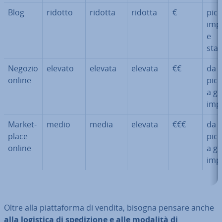
Blog
ridotto
ridotta
ridotta
€
picc
imp
e
sta
Negozio
elevato
elevata
elevata
€€
da
online
picc
a gr
imp
Mar­ket­
medio
media
elevata
€€€
da
pla­ce
picc
online
a gr
imp
Oltre alla piat­ta­for­ma di vendita, bisogna pensare anche
alla logistica di spe­di­zio­ne e alle modalità di