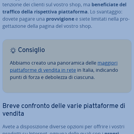
ten­zio­ne dei clienti sul vostro shop, ma
be­ne­fi­cia­te del
traffico della ri­spet­ti­va piat­ta­for­ma
. Lo svan­tag­gio:
dovete pagare una
prov­vi­gio­ne
e siete limitati nella pro­
get­ta­zio­ne della pagina del vostro shop.
Consiglio
Abbiamo creato una pa­no­ra­mi­ca delle
maggiori
piat­ta­for­me di vendita in rete
in Italia, indicando
punti di forza e debolezza di ciascuna.
Breve confronto delle varie piat­ta­for­me di
vendita
Avete a di­spo­si­zio­ne diverse opzioni per offrire i vostri
prodotti su Internet, ognuna delle quali con i
propri