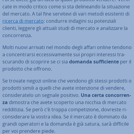
ca­te in modo critico come si sta de­li­nean­do la si­tua­zio­ne
del mercato. A tal fine servitevi di vari metodi esistenti di
ricerca di mercato
: condurre indagini su po­ten­zia­li
clienti, leggere gli attuali studi di mercato e ana­liz­za­re la
con­cor­ren­za.
Molti nuovi arrivati nel mondo degli affari online tendono
a con­cen­trar­si ec­ces­si­va­men­te sui propri interessi tra­
scu­ran­do di scoprire se ci sia
domanda suf­fi­cien­te
per il
prodotto che offrono.
Se trovate negozi online che vendono gli stessi prodotti o
prodotti simili a quelli che avete in­ten­zio­ne di vendere,
con­si­de­ra­te­lo un segnale positivo.
Una certa con­cor­ren­
za
dimostra che avete scoperto una nicchia di mercato
red­di­ti­zia. Se però c’è troppa com­pe­ti­zio­ne, dovreste ri­
con­si­de­ra­re la vostra idea. Se il mercato è dominato da
grandi operatori e la domanda è già satura, sarà difficile
per voi prendere piede.