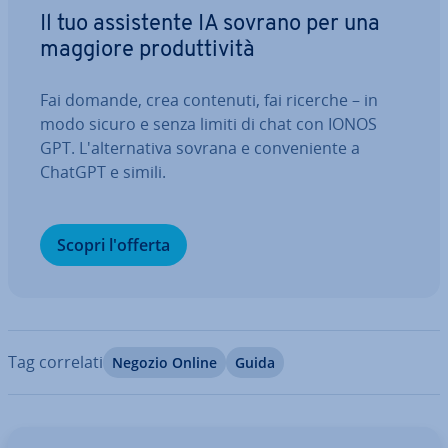
Il tuo as­si­sten­te IA sovrano per una
maggiore pro­dut­ti­vi­tà
Fai domande, crea contenuti, fai ricerche – in
modo sicuro e senza limiti di chat con IONOS
GPT. L'al­ter­na­ti­va sovrana e con­ve­nien­te a
ChatGPT e simili.
Scopri l'offerta
Tag correlati
Negozio Online
Guida
Vai al menu prin­ci­pa­le