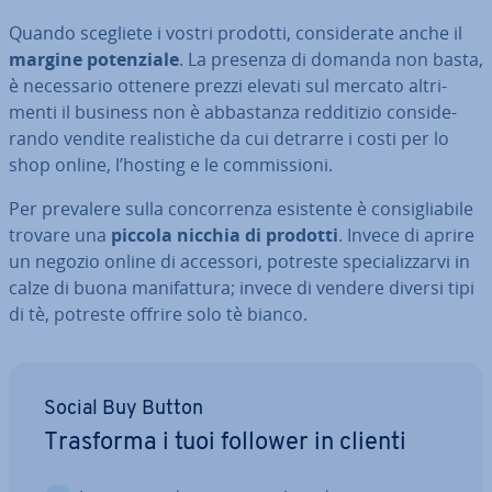
Quando scegliete i vostri prodotti, con­si­de­ra­te anche il
margine po­ten­zia­le
. La presenza di domanda non basta,
è ne­ces­sa­rio ottenere prezzi elevati sul mercato al­tri­
men­ti il business non è ab­ba­stan­za red­di­ti­zio con­si­de­
ran­do vendite rea­li­sti­che da cui detrarre i costi per lo
shop online, l’hosting e le com­mis­sio­ni.
Per prevalere sulla con­cor­ren­za esistente è con­si­glia­bi­le
trovare una
piccola nicchia di prodotti
. Invece di aprire
un negozio online di accessori, potreste spe­cia­liz­zar­vi in
calze di buona ma­ni­fat­tu­ra; invece di vendere diversi tipi
di tè, potreste offrire solo tè bianco.
Social Buy Button
Trasforma i tuoi follower in clienti