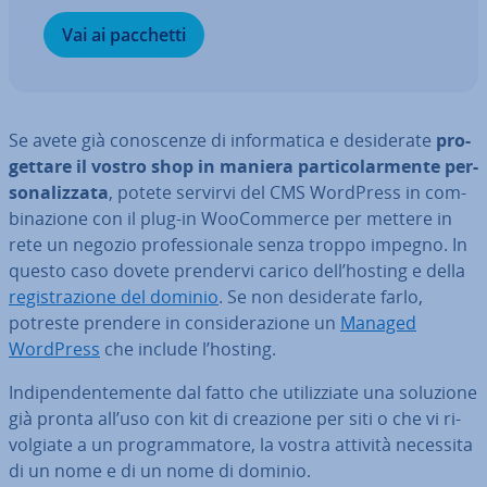
Vai ai pacchetti
Se avete già co­no­scen­ze di in­for­ma­ti­ca e de­si­de­ra­te
pro­
get­ta­re il vostro shop in maniera par­ti­co­lar­men­te per­
so­na­liz­za­ta
, potete servirvi del CMS WordPress in com­
bi­na­zio­ne con il plug-in Woo­Com­mer­ce per mettere in
rete un negozio pro­fes­sio­na­le senza troppo impegno. In
questo caso dovete prendervi carico dell’hosting e della
re­gi­stra­zio­ne del dominio
. Se non de­si­de­ra­te farlo,
potreste prendere in con­si­de­ra­zio­ne un
Managed
WordPress
che include l’hosting.
In­di­pen­den­te­men­te dal fatto che uti­liz­zia­te una soluzione
già pronta all’uso con kit di creazione per siti o che vi ri­
vol­gia­te a un pro­gram­ma­to­re, la vostra attività necessita
di un nome e di un nome di dominio.