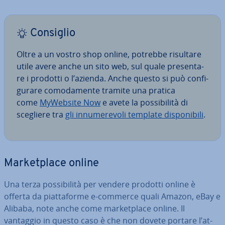
Consiglio
Oltre a un vostro shop online, potrebbe risultare
utile avere anche un sito web, sul quale pre­sen­ta­
re i prodotti o l’azienda. Anche questo si può con­fi­
gu­ra­re co­mo­da­men­te tramite una pratica
come
MyWebsite Now
e avete la pos­si­bi­li­tà di
scegliere tra
gli in­nu­me­re­vo­li template di­spo­ni­bi­li
.
Mar­ket­pla­ce online
Una terza pos­si­bi­li­tà per vendere prodotti online è
offerta da piat­ta­for­me e-commerce quali Amazon, eBay e
Alibaba, note anche come mar­ket­pla­ce online. Il
vantaggio in questo caso è che non dovete portare l’at­