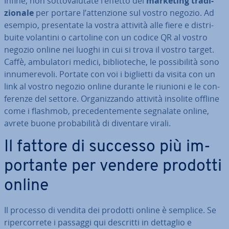
Infine, non sot­to­va­lu­ta­te l’effetto del
marketing tra­di­
zio­na­le
per portare l’at­ten­zio­ne sul vostro negozio. Ad
esempio, pre­sen­ta­te la vostra attività alle fiere e di­stri­
bui­te volantini o cartoline con un codice QR al vostro
negozio online nei luoghi in cui si trova il vostro target.
Caffè, am­bu­la­to­ri medici, bi­blio­te­che, le pos­si­bi­li­tà sono
in­nu­me­re­vo­li. Portate con voi i biglietti da visita con un
link al vostro negozio online durante le riunioni e le con­
fe­ren­ze del settore. Or­ga­niz­zan­do attività insolite offline
come i flashmob, pre­ce­den­te­men­te segnalate online,
avrete buone pro­ba­bi­li­tà di diventare virali.
Il fattore di successo più im­
por­tan­te per vendere prodotti
online
Il processo di vendita dei prodotti online è semplice. Se
ri­per­cor­re­te i passaggi qui descritti in dettaglio e