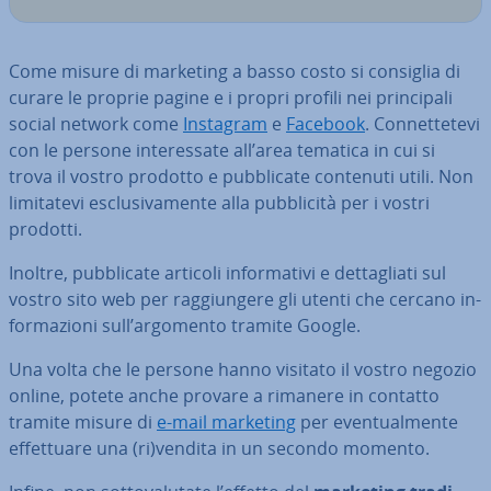
Come misure di marketing a basso costo si consiglia di
curare le proprie pagine e i propri profili nei prin­ci­pa­li
social network come
Instagram
e
Facebook
. Con­net­te­te­vi
con le persone in­te­res­sa­te all’area tematica in cui si
trova il vostro prodotto e pub­bli­ca­te contenuti utili. Non
li­mi­ta­te­vi esclu­si­va­men­te alla pub­bli­ci­tà per i vostri
prodotti.
Inoltre, pub­bli­ca­te articoli in­for­ma­ti­vi e det­ta­glia­ti sul
vostro sito web per rag­giun­ge­re gli utenti che cercano in­
for­ma­zio­ni sull’argomento tramite Google.
Una volta che le persone hanno visitato il vostro negozio
online, potete anche provare a rimanere in contatto
tramite misure di
e-mail marketing
per even­tual­men­te
ef­fet­tua­re una (ri)vendita in un secondo momento.