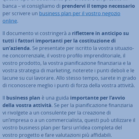
banca – vi con­si­glia­mo di
prendervi il tempo ne­ces­sa­rio
per scrivere un
business plan per il vostro negozio
online
.
Il documento vi co­strin­ge­rà a
ri­flet­te­re in anticipo su
tutti i fattori im­por­tan­ti per la co­sti­tu­zio­ne di
un’azienda
. Se pre­sen­ta­te per iscritto la vostra si­tua­zio­
ne con­cor­ren­zia­le, il vostro profilo im­pren­di­to­ria­le, il
vostro prodotto, la vostra pia­ni­fi­ca­zio­ne fi­nan­zia­ria e la
vostra strategia di marketing, noterete i punti deboli e le
lacune su cui lavorare. Allo stesso tempo, sarete in grado
di ri­co­no­sce­re meglio i punti di forza della vostra attività.
Il
business plan
è una guida
im­por­tan­te per l’avvio
della vostra attività
. Se per la pia­ni­fi­ca­zio­ne fi­nan­zia­ria
vi rivolgete a un con­su­len­te per la creazione di
un’impresa o a un com­mer­cia­li­sta, questi può uti­liz­za­re il
vostro business plan per farsi un’idea completa del
vostro progetto e fare va­lu­ta­zio­ni più af­fi­da­bi­li.