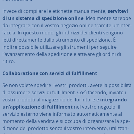
Invece di compilare le etichette ma­nual­men­te,
servitevi
di un sistema di spe­di­zio­ne online
. Ideal­men­te sarebbe
da integrare con il vostro negozio online tramite un’in­ter­
fac­cia. In questo modo, gli indirizzi dei clienti vengono
letti di­ret­ta­men­te dallo strumento di spe­di­zio­ne. È
inoltre possibile uti­liz­za­re gli strumenti per seguire
l’avan­za­men­to della spe­di­zio­ne e attivare gli ordini di
ritiro.
Col­la­bo­ra­zio­ne con servizi di ful­fill­ment
Se non volete spedire i vostri prodotti, avete la pos­si­bi­li­tà
di assumere servizi di ful­fill­ment. Così facendo, inviate i
vostri prodotti al magazzino del fornitore e
in­te­gran­do
un’ap­pli­ca­zio­ne di ful­fill­ment
nel vostro negozio, il
servizio esterno viene informato au­to­ma­ti­ca­men­te al
momento della vendita e si occupa di or­ga­niz­za­re la spe­
di­zio­ne del prodotto senza il vostro in­ter­ven­to, uti­liz­zan­