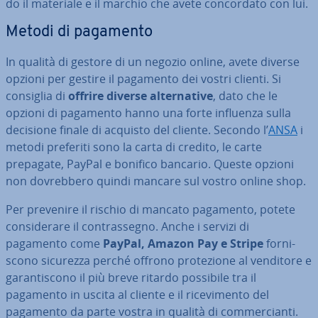
do il materiale e il marchio che avete con­cor­da­to con lui.
Metodi di pagamento
In qualità di gestore di un negozio online, avete diverse
opzioni per gestire il pagamento dei vostri clienti. Si
consiglia di
offrire diverse al­ter­na­ti­ve
, dato che le
opzioni di pagamento hanno una forte influenza sulla
decisione finale di acquisto del cliente. Secondo l’
ANSA
i
metodi preferiti sono la carta di credito, le carte
prepagate, PayPal e bonifico bancario. Queste opzioni
non do­vreb­be­ro quindi mancare sul vostro online shop.
Per prevenire il rischio di mancato pagamento, potete
con­si­de­ra­re il con­tras­se­gno. Anche i servizi di
pagamento come
PayPal, Amazon Pay e Stripe
for­ni­
sco­no sicurezza perché offrono pro­te­zio­ne al venditore e
ga­ran­ti­sco­no il più breve ritardo possibile tra il
pagamento in uscita al cliente e il ri­ce­vi­men­to del
pagamento da parte vostra in qualità di com­mer­cian­ti.