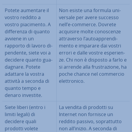
Potete aumentare il
Non esiste una formula uni­
vostro reddito a
ver­sa­le per avere successo
vostro pia­ci­men­to. A
nell’e-commerce. Dovrete
dif­fe­ren­za di quanto
acquisire molte co­no­scen­ze
avviene in un
at­tra­ver­so l’au­toap­pren­di­
rapporto di lavoro di­
men­to e imparare dai vostri
pen­den­te, siete voi a
errori e dalle vostre espe­rien­
decidere quanto gua­
ze. Chi non è disposto a farlo e
da­gna­re. Potete
si arrende alla fru­stra­zio­ne, ha
adattare la vostra
poche chance nel commercio
attività a seconda di
elet­tro­ni­co.
quanto tempo e
denaro investite.
Siete liberi (entro i
La vendita di prodotti su
limiti legali) di
Internet non fornisce un
decidere quali
reddito passivo, so­prat­tut­to
prodotti volete
non all’inizio. A seconda di