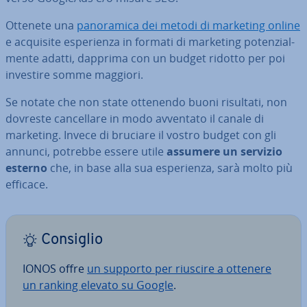
Ottenete una
pa­no­ra­mi­ca dei metodi di marketing online
e acquisite espe­rien­za in formati di marketing po­ten­zial­
men­te adatti, dapprima con un budget ridotto per poi
investire somme maggiori.
Se notate che non state ottenendo buoni risultati, non
dovreste can­cel­la­re in modo avventato il canale di
marketing. Invece di bruciare il vostro budget con gli
annunci, potrebbe essere utile
assumere un servizio
esterno
che, in base alla sua espe­rien­za, sarà molto più
efficace.
Consiglio
IONOS offre
un supporto per riuscire a ottenere
un ranking elevato su Google
.