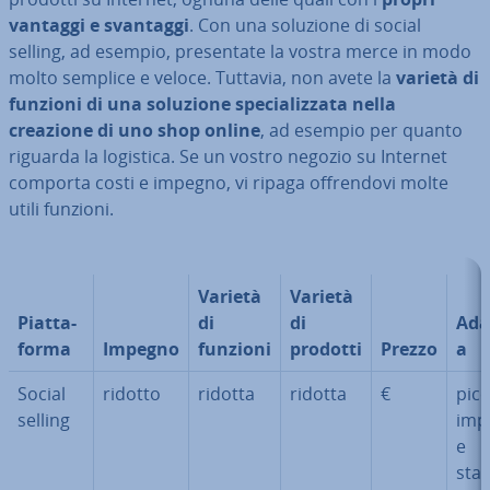
vantaggi e svantaggi
. Con una soluzione di social
selling, ad esempio, pre­sen­ta­te la vostra merce in modo
molto semplice e veloce. Tuttavia, non avete la
varietà di
funzioni di una soluzione spe­cia­liz­za­ta nella
creazione di uno shop online
, ad esempio per quanto
riguarda la logistica. Se un vostro negozio su Internet
comporta costi e impegno, vi ripaga of­fren­do­vi molte
utili funzioni.
Varietà
Varietà
Piat­ta­
di
di
Ada
for­ma
Impegno
funzioni
prodotti
Prezzo
a
Social
ridotto
ridotta
ridotta
€
picc
selling
imp
e
sta