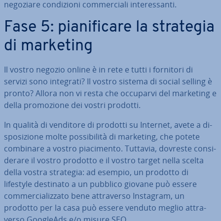
negoziare con­di­zio­ni com­mer­cia­li in­te­res­san­ti.
Fase 5: pia­ni­fi­ca­re la strategia
di marketing
Il vostro negozio online è in rete e tutti i fornitori di
servizi sono integrati? Il vostro sistema di social selling è
pronto? Allora non vi resta che occuparvi del marketing e
della pro­mo­zio­ne dei vostri prodotti.
In qualità di venditore di prodotti su Internet, avete a di­
spo­si­zio­ne molte pos­si­bi­li­tà di marketing, che potete
combinare a vostro pia­ci­men­to. Tuttavia, dovreste con­si­
de­ra­re il vostro prodotto e il vostro target nella scelta
della vostra strategia: ad esempio, un prodotto di
lifestyle destinato a un pubblico giovane può essere
com­mer­cia­liz­za­to bene at­tra­ver­so Instagram, un
prodotto per la casa può essere venduto meglio at­tra­
ver­so GoogleAds e/o misure SEO.