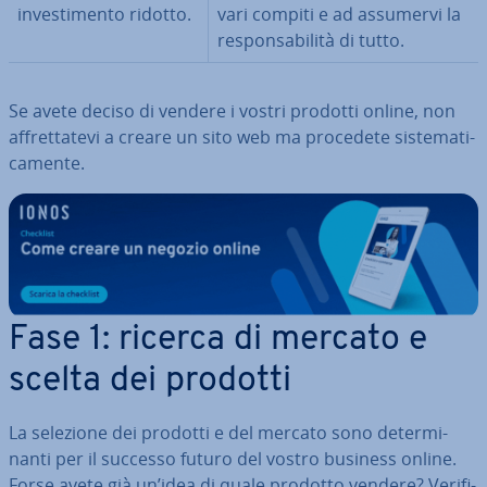
in­ve­sti­men­to ridotto.
vari compiti e ad assumervi la
re­spon­sa­bi­li­tà di tutto.
Se avete deciso di vendere i vostri prodotti online, non
af­fret­ta­te­vi a creare un sito web ma procedete si­ste­ma­ti­
ca­men­te.
Fase 1: ricerca di mercato e
scelta dei prodotti
La selezione dei prodotti e del mercato sono de­ter­mi­
nan­ti per il successo futuro del vostro business online.
Forse avete già un’idea di quale prodotto vendere? Ve­ri­fi­