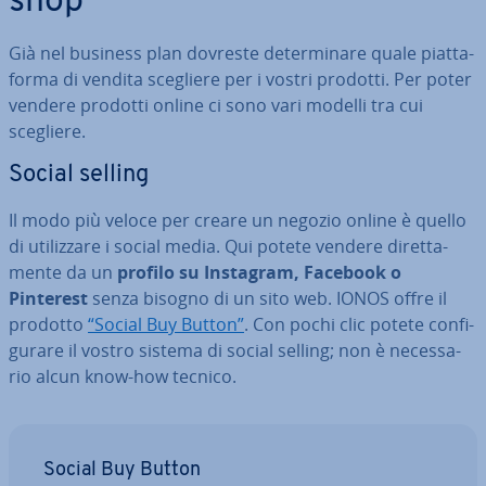
shop
Già nel business plan dovreste de­ter­mi­na­re quale piat­ta­
for­ma di vendita scegliere per i vostri prodotti. Per poter
vendere prodotti online ci sono vari modelli tra cui
scegliere.
Social selling
Il modo più veloce per creare un negozio online è quello
di uti­liz­za­re i social media. Qui potete vendere di­ret­ta­
men­te da un
profilo su Instagram, Facebook o
Pinterest
senza bisogno di un sito web. IONOS offre il
prodotto
“Social Buy Button”
. Con pochi clic potete con­fi­
gu­ra­re il vostro sistema di social selling; non è ne­ces­sa­
rio alcun know-how tecnico.
Social Buy Button