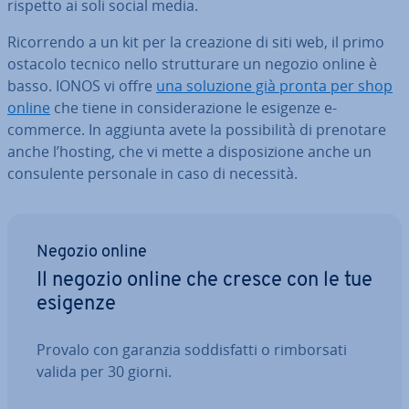
rispetto ai soli social media.
Ri­cor­ren­do a un kit per la creazione di siti web, il primo
ostacolo tecnico nello strut­tu­ra­re un negozio online è
basso. IONOS vi offre
una soluzione già pronta per shop
online
che tiene in con­si­de­ra­zio­ne le esigenze e-
commerce. In aggiunta avete la pos­si­bi­li­tà di prenotare
anche l’hosting, che vi mette a di­spo­si­zio­ne anche un
con­su­len­te personale in caso di necessità.
Negozio online
Il negozio online che cresce con le tue
esigenze
Provalo con garanzia sod­di­sfat­ti o rim­bor­sa­ti
valida per 30 giorni.