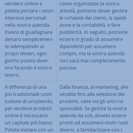
vendere online e
come or­ga­niz­za­te la vostra
potete portare i vostri
attività, potreste dover gestire
interessi personali
le richieste dei clienti, la spe­di­
nella vostra azienda.
zio­ne e la con­ta­bi­li­tà, e fare
Invece di gua­da­gna­re
pub­bli­ci­tà. In seguito, potreste
denaro sem­pli­ce­men­
essere in grado di assumere
te adem­pien­do ai
di­pen­den­ti per assumere
propri doveri, ogni
compiti, ma la vostra azienda
giorno potete di­ver­
non sarà mai com­ple­ta­men­te
tir­vi facendo il vostro
passiva.
lavoro.
A dif­fe­ren­za di una
Dalla finanza, al marketing, alle
più tra­di­zio­na­le co­sti­
vendite fino alla selezione dei
tu­zio­ne di un’azienda,
prodotti, siete voi gli unici re­
per vendere prodotti
spon­sa­bi­li. Se gestite la vostra
online è ne­ces­sa­rio
azienda da soli, dovete essere
un capitale più basso.
pronti ad assumere molti ruoli
Potete iniziare con un
diversi, a fa­mi­lia­riz­za­re con i