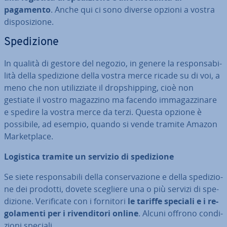
pagamento
. Anche qui ci sono diverse opzioni a vostra
di­spo­si­zio­ne.
Spe­di­zio­ne
In qualità di gestore del negozio, in genere la re­spon­sa­bi­
li­tà della spe­di­zio­ne della vostra merce ricade su di voi, a
meno che non uti­liz­zia­te il drop­ship­ping, cioè non
gestiate il vostro magazzino ma facendo im­ma­gaz­zi­na­re
e spedire la vostra merce da terzi. Questa opzione è
possibile, ad esempio, quando si vende tramite Amazon
Mar­ket­pla­ce.
Logistica tramite un servizio di spe­di­zio­ne
Se siete re­spon­sa­bi­li della con­ser­va­zio­ne e della spe­di­zio­
ne dei prodotti, dovete scegliere una o più servizi di spe­
di­zio­ne. Ve­ri­fi­ca­te con i fornitori
le tariffe speciali e i re­
go­la­men­ti per i ri­ven­di­to­ri online
. Alcuni offrono con­di­
zio­ni speciali.