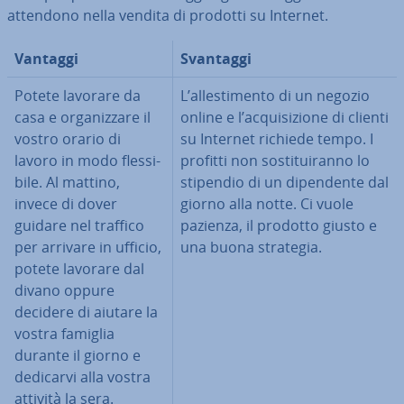
attendono nella vendita di prodotti su Internet.
Vantaggi
Svantaggi
Potete lavorare da
L’al­le­sti­men­to di un negozio
casa e or­ga­niz­za­re il
online e l’ac­qui­si­zio­ne di clienti
vostro orario di
su Internet richiede tempo. I
lavoro in modo fles­si­
profitti non so­sti­tui­ran­no lo
bi­le. Al mattino,
stipendio di un di­pen­den­te dal
invece di dover
giorno alla notte. Ci vuole
guidare nel traffico
pazienza, il prodotto giusto e
per arrivare in ufficio,
una buona strategia.
potete lavorare dal
divano oppure
decidere di aiutare la
vostra famiglia
durante il giorno e
dedicarvi alla vostra
attività la sera.