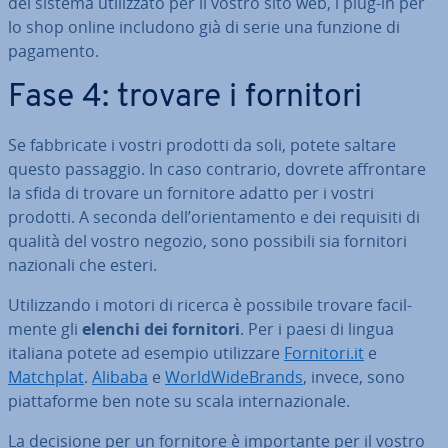
del sistema uti­liz­za­to per il vostro sito web, i plug-in per
lo shop online includono già di serie una funzione di
pagamento.
Fase 4: trovare i fornitori
Se fab­bri­ca­te i vostri prodotti da soli, potete saltare
questo passaggio. In caso contrario, dovrete af­fron­ta­re
la sfida di trovare un fornitore adatto per i vostri
prodotti. A seconda dell’orien­ta­men­to e dei requisiti di
qualità del vostro negozio, sono possibili sia fornitori
nazionali che esteri.
Uti­liz­zan­do i motori di ricerca è possibile trovare fa­cil­
men­te gli
elenchi dei fornitori
. Per i paesi di lingua
italiana potete ad esempio uti­liz­za­re
Fornitori.it
e
Matchplat
.
Alibaba
e
World­Wi­de­Brands
, invece, sono
piat­ta­for­me ben note su scala in­ter­na­zio­na­le.
La decisione per un fornitore è im­por­tan­te per il vostro