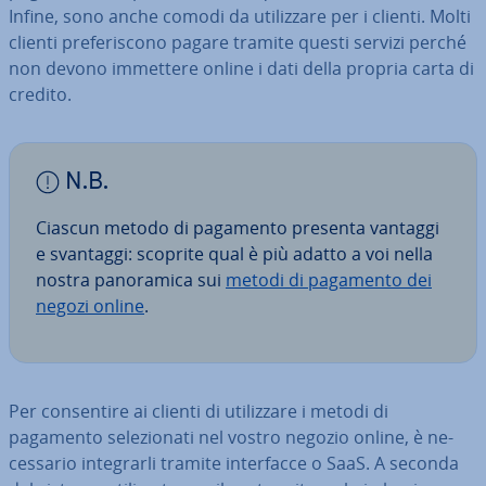
Infine, sono anche comodi da uti­liz­za­re per i clienti. Molti
clienti pre­fe­ri­sco­no pagare tramite questi servizi perché
non devono immettere online i dati della propria carta di
credito.
N.B.
Ciascun metodo di pagamento presenta vantaggi
e svantaggi: scoprite qual è più adatto a voi nella
nostra pa­no­ra­mi­ca sui
metodi di pagamento dei
negozi online
.
Per con­sen­ti­re ai clienti di uti­liz­za­re i metodi di
pagamento se­le­zio­na­ti nel vostro negozio online, è ne­
ces­sa­rio in­te­grar­li tramite in­ter­fac­ce o SaaS. A seconda