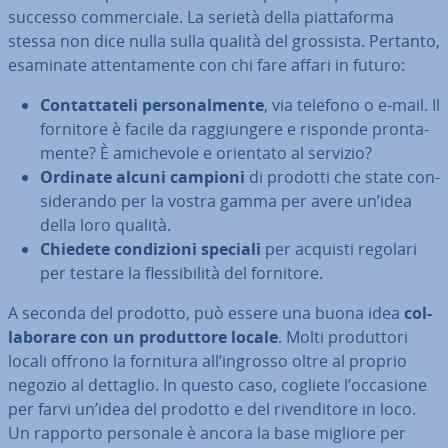
successo com­mer­cia­le. La serietà della piat­ta­for­ma
stessa non dice nulla sulla qualità del grossista. Pertanto,
esaminate at­ten­ta­men­te con chi fare affari in futuro:
Con­tat­ta­te­li per­so­nal­men­te
, via telefono o e-mail. Il
fornitore è facile da rag­giun­ge­re e risponde pron­ta­
men­te? È ami­che­vo­le e orientato al servizio?
Ordinate alcuni campioni
di prodotti che state con­
si­de­ran­do per la vostra gamma per avere un’idea
della loro qualità.
Chiedete con­di­zio­ni speciali
per acquisti regolari
per testare la fles­si­bi­li­tà del fornitore.
A seconda del prodotto, può essere una buona idea
col­
la­bo­ra­re con un pro­dut­to­re locale
. Molti pro­dut­to­ri
locali offrono la fornitura all’ingrosso oltre al proprio
negozio al dettaglio. In questo caso, cogliete l’occasione
per farvi un’idea del prodotto e del ri­ven­di­to­re in loco.
Un rapporto personale è ancora la base migliore per