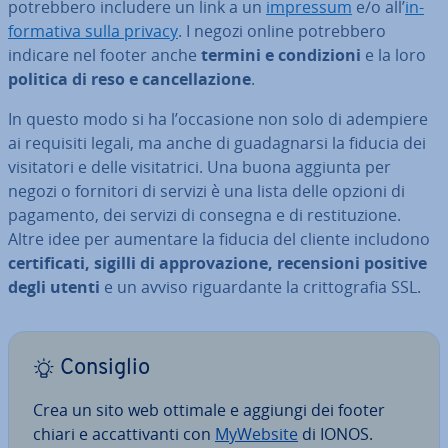
po­treb­be­ro includere un link a un
impressum
e/o all’
in­
for­ma­ti­va sulla privacy
. I negozi online po­treb­be­ro
indicare nel footer anche
termini e con­di­zio­ni
e la loro
politica di reso e can­cel­la­zio­ne
.
In questo modo si ha l’occasione non solo di adempiere
ai requisiti legali, ma anche di gua­da­gnar­si la fiducia dei
vi­si­ta­to­ri e delle vi­si­ta­tri­ci. Una buona aggiunta per
negozi o fornitori di servizi è una lista delle opzioni di
pagamento, dei servizi di consegna e di re­sti­tu­zio­ne.
Altre idee per aumentare la fiducia del cliente includono
cer­ti­fi­ca­ti, sigilli di ap­pro­va­zio­ne, re­cen­sio­ni positive
degli utenti
e un avviso ri­guar­dan­te la crit­to­gra­fia SSL.
Consiglio
Crea un sito web ottimale e aggiungi dei footer
chiari e ac­cat­ti­van­ti con
MyWebsite
di IONOS.