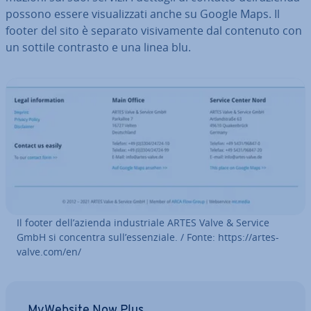
possono essere vi­sua­liz­za­ti anche su Google Maps. Il
footer del sito è separato vi­si­va­men­te dal contenuto con
un sottile contrasto e una linea blu.
Il footer dell’azienda in­du­stria­le ARTES Valve & Service
GmbH si concentra sull’es­sen­zia­le. / Fonte: https://artes-
valve.com/en/
MyWebsite Now Plus