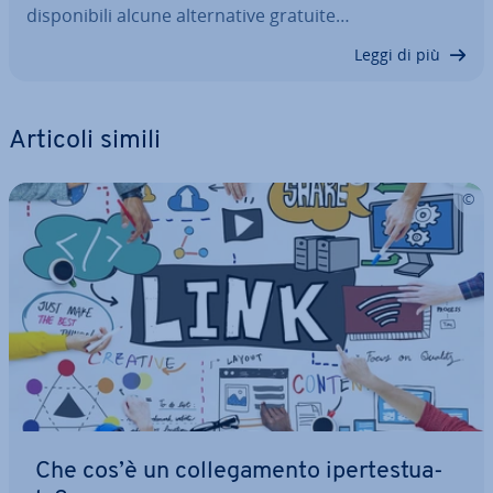
di­spo­ni­bi­li alcune al­ter­na­ti­ve gratuite…
Leggi di più
Articoli simili
Che cos’è un col­le­ga­men­to iper­te­stua­