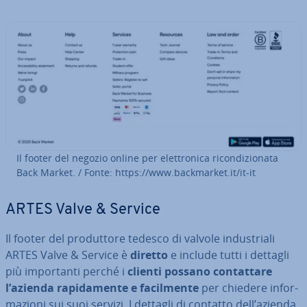
Il footer del negozio online per elet­tro­ni­ca ri­con­di­zio­na­ta
Back Market. / Fonte: https://www.back­mar­ket.it/it-it
ARTES Valve & Service
Il footer del pro­dut­to­re tedesco di valvole in­du­stria­li
ARTES Valve & Service è
diretto
e include tutti i dettagli
più im­por­tan­ti perché i
clienti possano con­tat­ta­re
l’azienda ra­pi­da­men­te e fa­cil­men­te
per chiedere in­for­
ma­zio­ni sui suoi servizi. I dettagli di contatto dell’azienda