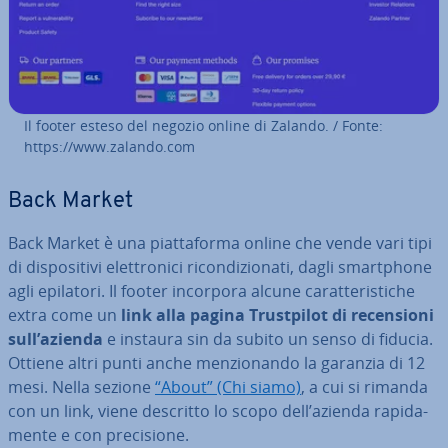
Il footer esteso del negozio online di Zalando. / Fonte:
https://www.zalando.com
Back Market
Back Market è una piat­ta­for­ma online che vende vari tipi
di di­spo­si­ti­vi elet­tro­ni­ci ri­con­di­zio­na­ti, dagli smart­pho­ne
agli epilatori. Il footer incorpora alcune ca­rat­te­ri­sti­che
extra come un
link alla pagina Trust­pi­lot di re­cen­sio­ni
sull’azienda
e instaura sin da subito un senso di fiducia.
Ottiene altri punti anche men­zio­nan­do la garanzia di 12
mesi. Nella sezione
“About” (Chi siamo)
, a cui si rimanda
con un link, viene descritto lo scopo dell’azienda ra­pi­da­
men­te e con pre­ci­sio­ne.