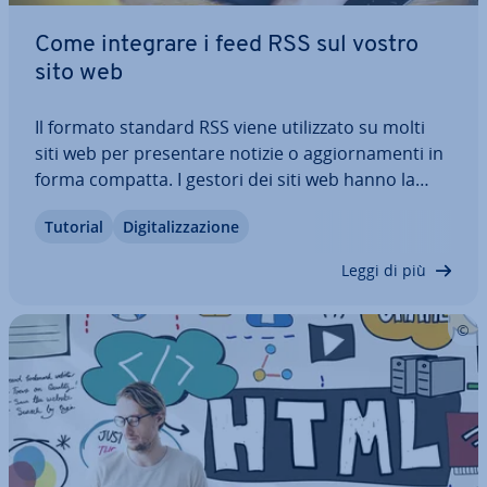
Come integrare i feed RSS sul vostro
sito web
Il formato standard RSS viene uti­liz­za­to su molti
siti web per pre­sen­ta­re notizie o ag­gior­na­men­ti in
forma compatta. I gestori dei siti web hanno la
pos­si­bi­li­tà di abbonarsi ai feed RSS per essere
Tutorial
Di­gi­ta­liz­za­zio­ne
informati riguardo a nuovi contenuti senza dover
visitare con­ti­nua­men­te i siti web…
Leggi di più