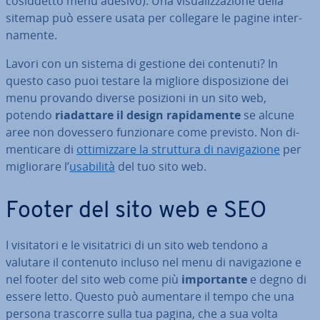
co­sid­det­to menu adesivo). Una vi­sua­liz­za­zio­ne della
sitemap può essere usata per collegare le pagine in­ter­
na­men­te.
Lavori con un sistema di gestione dei contenuti? In
questo caso puoi testare la migliore di­spo­si­zio­ne dei
menu provando diverse posizioni in un sito web,
potendo
ria­dat­ta­re il design ra­pi­da­men­te
se alcune
aree non dovessero fun­zio­na­re come previsto. Non di­
men­ti­ca­re di
ot­ti­miz­za­re la struttura di na­vi­ga­zio­ne
per
mi­glio­ra­re l’
usabilità
del tuo sito web.
Footer del sito web e SEO
I vi­si­ta­to­ri e le vi­si­ta­tri­ci di un sito web tendono a
valutare il contenuto incluso nel menu di na­vi­ga­zio­ne e
nel footer del sito web come più
im­por­tan­te
e degno di
essere letto. Questo può aumentare il tempo che una
persona trascorre sulla tua pagina, che a sua volta