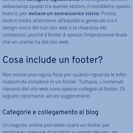
ab­ba­stan­za spazio tra queste sezioni, il co­sid­det­to spazio
bianco, per
evitare un so­vrac­ca­ri­co visivo
. Presta
inoltre molta at­ten­zio­ne all’equi­li­brio generale tra il
design unico del tuo sito web e la chiarezza del
contenuto, poiché il footer è spesso l’im­pres­sio­ne finale
che un utente ha del sito web.
Cosa include un footer?
Non esiste una regola fissa per quanto riguarda le in­for­
ma­zio­ni da includere in un footer. Tuttavia, i contenuti
rilevanti del sito web sono spesso collegati al footer. Di
seguito ri­por­tia­mo alcuni sug­ge­ri­men­ti.
Categorie e col­le­ga­men­to al blog
Un negozio online potrebbe usare un footer per
mostrare categorie di prodotti o sezioni del sito, ad