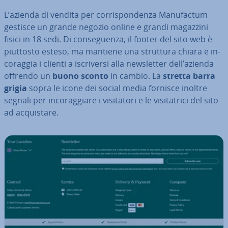
L’azienda di vendita per cor­ri­spon­den­za Ma­nu­fac­tum
gestisce un grande negozio online e grandi magazzini
fisici in 18 sedi. Di con­se­guen­za, il footer del sito web è
piuttosto esteso, ma mantiene una struttura chiara e in­
co­rag­gia i clienti a iscri­ver­si alla new­slet­ter dell’azienda
offrendo un
buono sconto
in cambio. La
stretta barra
grigia
sopra le icone dei social media fornisce inoltre
segnali per in­co­rag­gia­re i vi­si­ta­to­ri e le vi­si­ta­tri­ci del sito
ad ac­qui­sta­re.