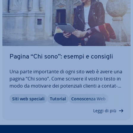
Pagina “Chi sono”: esempi e consigli
Una parte im­por­tan­te di ogni sito web è avere una
pagina “Chi sono”. Come scrivere il vostro testo in
modo da motivare dei po­ten­zia­li clienti a con­tat­
tar­vi? In questo articolo vi mostriamo i fattori più
Siti web speciali
Tutorial
Co­no­scen­za Web
im­por­tan­ti nella con­ce­zio­ne e nella scrittura della
vostra pagina “Chi sono”.…
Leggi di più