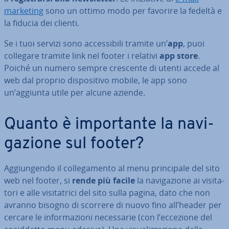
marketing
sono un ottimo modo per favorire la fedeltà e
la fiducia dei clienti.
Se i tuoi servizi sono ac­ces­si­bi­li tramite un’
app
, puoi
collegare tramite link nel footer i relativi
app store
.
Poiché un numero sempre crescente di utenti accede al
web dal proprio di­spo­si­ti­vo mobile, le app sono
un’aggiunta utile per alcune aziende.
Quanto è im­por­tan­te la na­vi­
ga­zio­ne sul footer?
Ag­giun­gen­do il col­le­ga­men­to al menu prin­ci­pa­le del sito
web nel footer, si
rende più facile
la na­vi­ga­zio­ne ai vi­si­ta­
to­ri e alle vi­si­ta­tri­ci del sito sulla pagina, dato che non
avranno bisogno di scorrere di nuovo fino all’header per
cercare le in­for­ma­zio­ni ne­ces­sa­rie (con l’eccezione del