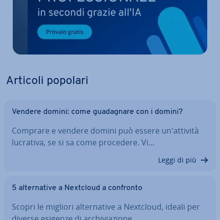
Articoli popolari
Vendere domini: come gua­da­gna­re con i domini?
Comprare e vendere domini può essere un'at­ti­vi­tà
lucrativa, se si sa come procedere. Vi…
Leggi di più
5 al­ter­na­ti­ve a Nextcloud a confronto
Scopri le migliori al­ter­na­ti­ve a Nextcloud, ideali per
diverse esigenze di ar­chi­via­zio­ne…