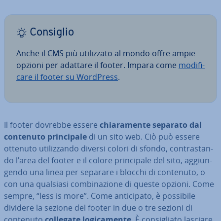
Consiglio
Anche il CMS più uti­liz­za­to al mondo offre ampie
opzioni per adattare il footer. Impara come
mo­di­fi­
ca­re il footer su WordPress
.
Il footer dovrebbe essere
chia­ra­men­te separato dal
contenuto prin­ci­pa­le
di un sito web. Ciò può essere
ottenuto uti­liz­zan­do diversi colori di sfondo, con­tra­stan­
do l’area del footer e il colore prin­ci­pa­le del sito, ag­giun­
gen­do una linea per separare i blocchi di contenuto, o
con una qualsiasi com­bi­na­zio­ne di queste opzioni. Come
sempre, “less is more”. Come an­ti­ci­pa­to, è possibile
dividere la sezione del footer in due o tre sezioni di
contenuto
collegate lo­gi­ca­men­te
. È con­si­glia­to lasciare