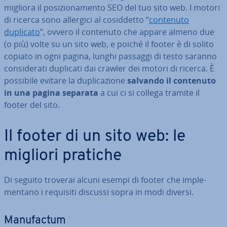
migliora il po­si­zio­na­men­to SEO del tuo sito web. I motori
di ricerca sono allergici al co­sid­det­to “
contenuto
duplicato
”, ovvero il contenuto che appare almeno due
(o più) volte su un sito web, e poiché il footer è di solito
copiato in ogni pagina, lunghi passaggi di testo saranno
con­si­de­ra­ti duplicati dai crawler dei motori di ricerca. È
possibile evitare la du­pli­ca­zio­ne
salvando il contenuto
in una pagina separata
a cui ci si collega tramite il
footer del sito.
Il footer di un sito web: le
migliori pratiche
Di seguito troverai alcuni esempi di footer che im­ple­
men­ta­no i requisiti discussi sopra in modi diversi.
Ma­nu­fac­tum