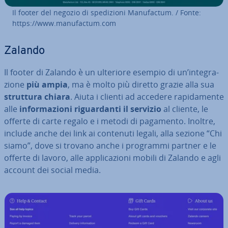
Il footer del negozio di spe­di­zio­ni Ma­nu­fac­tum. / Fonte:
https://www.ma­nu­fac­tum.com
Zalando
Il footer di Zalando è un ulteriore esempio di un’in­te­gra­
zio­ne
più ampia
, ma è molto più diretto grazie alla sua
struttura chiara
. Aiuta i clienti ad accedere ra­pi­da­men­te
alle
in­for­ma­zio­ni ri­guar­dan­ti il servizio
al cliente, le
offerte di carte regalo e i metodi di pagamento. Inoltre,
include anche dei link ai contenuti legali, alla sezione “Chi
siamo”, dove si trovano anche i programmi partner e le
offerte di lavoro, alle ap­pli­ca­zio­ni mobili di Zalando e agli
account dei social media.