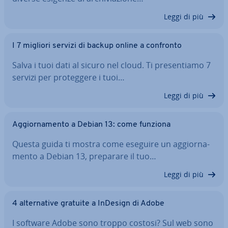
Leggi di più
I 7 migliori servizi di backup online a confronto
Salva i tuoi dati al sicuro nel cloud. Ti pre­sen­tia­mo 7
servizi per pro­teg­ge­re i tuoi…
Leggi di più
Ag­gior­na­men­to a Debian 13: come funziona
Questa guida ti mostra come eseguire un ag­gior­na­
men­to a Debian 13, preparare il tuo…
Leggi di più
4 al­ter­na­ti­ve gratuite a InDesign di Adobe
I software Adobe sono troppo costosi? Sul web sono