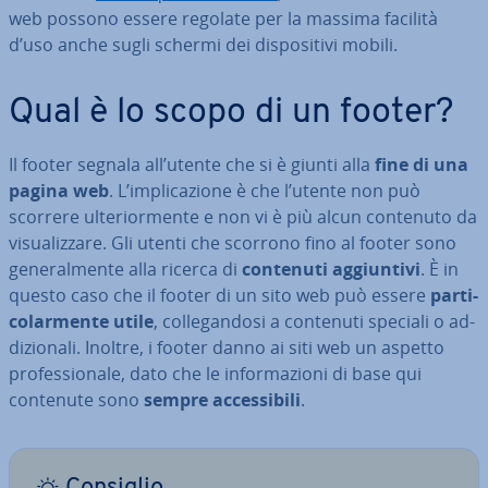
web possono essere regolate per la massima facilità
d’uso anche sugli schermi dei di­spo­si­ti­vi mobili.
Qual è lo scopo di un footer?
Il footer segnala all’utente che si è giunti alla
fine di una
pagina web
. L’im­pli­ca­zio­ne è che l’utente non può
scorrere ul­te­rior­men­te e non vi è più alcun contenuto da
vi­sua­liz­za­re. Gli utenti che scorrono fino al footer sono
ge­ne­ral­men­te alla ricerca di
contenuti ag­giun­ti­vi
. È in
questo caso che il footer di un sito web può essere
par­ti­
co­lar­men­te utile
, col­le­gan­do­si a contenuti speciali o ad­
di­zio­na­li. Inoltre, i footer danno ai siti web un aspetto
pro­fes­sio­na­le, dato che le in­for­ma­zio­ni di base qui
contenute sono
sempre ac­ces­si­bi­li
.