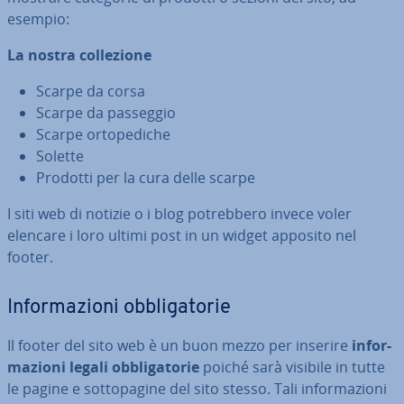
esempio:
La nostra col­le­zio­ne
Scarpe da corsa
Scarpe da passeggio
Scarpe or­to­pe­di­che
Solette
Prodotti per la cura delle scarpe
I siti web di notizie o i blog po­treb­be­ro invece voler
elencare i loro ultimi post in un widget apposito nel
footer.
In­for­ma­zio­ni ob­bli­ga­to­rie
Il footer del sito web è un buon mezzo per inserire
in­for­
ma­zio­ni legali ob­bli­ga­to­rie
poiché sarà visibile in tutte
le pagine e sot­to­pa­gi­ne del sito stesso. Tali in­for­ma­zio­ni