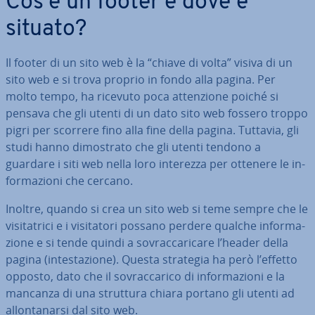
Cos’è un footer e dove è
situato?
Il footer di un sito web è la “chiave di volta” visiva di un
sito web e si trova proprio in fondo alla pagina. Per
molto tempo, ha ricevuto poca at­ten­zio­ne poiché si
pensava che gli utenti di un dato sito web fossero troppo
pigri per scorrere fino alla fine della pagina. Tuttavia, gli
studi hanno di­mo­stra­to che gli utenti tendono a
guardare i siti web nella loro interezza per ottenere le in­
for­ma­zio­ni che cercano.
Inoltre, quando si crea un sito web si teme sempre che le
vi­si­ta­tri­ci e i vi­si­ta­to­ri possano perdere qualche in­for­ma­
zio­ne e si tende quindi a so­vrac­ca­ri­ca­re l’header della
pagina (in­te­sta­zio­ne). Questa strategia ha però l’effetto
opposto, dato che il so­vrac­ca­ri­co di in­for­ma­zio­ni e la
mancanza di una struttura chiara portano gli utenti ad
al­lon­ta­nar­si dal sito web.