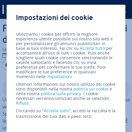
Digital Guide
Impostazioni dei cookie
Vai al contenuto prin­ci­pa­le
Footer di un sito web: consigli
Utilizziamo i cookie per offrirti la migliore
di design e SEO
esperienza utente possibile sul nostro sito web e
per personalizzare gli annunci pubblicitari in
base ai tuoi interessi. Fai clic su
Accetta tutto
per
La redazione di IONOS
acconsentire all'uso di tutti i cookie. Puoi anche
26 nov 2025
scegliere quali cookie consentire selezionando le
caselle sottostanti e facendo clic su Invia
Condividi via Facebook
Condividi via Twitter
Condividi via LinkedIN
Aggiungi come fonte
preferenze per confermare le tue scelte. Puoi
preferita su Google
modificare le tue preferenze in qualsiasi
momento nelle
impostazioni
.
Ulteriori informazioni sul nostro utilizzo dei cookie
Indice
sono disponibili nella nostra
politica sui cookie
e
nella nostra
politica sulla privacy
. I cookie
necessari verranno utilizzati anche se selezioni
Un footer di un sito web è la parte inferiore di una pagina
Rifiuta
.
web, che di solito rimane invariata su tutte le pagine.
Cliccando su "
Accetta tutto
", accetti la raccolta e la
Spesso contiene in­for­ma­zio­ni im­por­tan­ti come note
trasmissione dei tuoi dati a paesi terzi.
legali, privacy, opzioni di contatto o link ai social media. È
una
costante
nel design e non dovrebbe mancare in