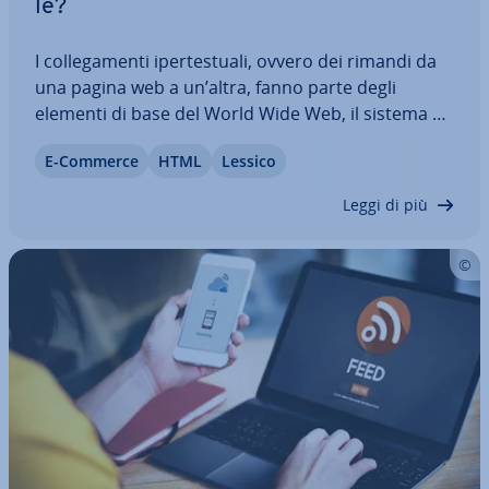
le?
I col­le­ga­men­ti iper­te­stua­li, ovvero dei rimandi da
una pagina web a un’altra, fanno parte degli
elementi di base del World Wide Web, il sistema di
ipertesto più co­no­sciu­to e uti­liz­za­to al mondo. Gli
E-Commerce
HTML
Lessico
hyperlink servono prima di tutto per navigare in
rete, ma anche i motori di…
Leggi di più