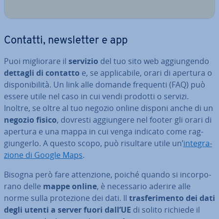
Contatti, new­slet­ter e app
Puoi mi­glio­ra­re il
servizio
del tuo sito web ag­giun­gen­do
dettagli di contatto
e, se ap­pli­ca­bi­le, orari di apertura o
di­spo­ni­bi­li­tà. Un link alle domande frequenti (FAQ) può
essere utile nel caso in cui vendi prodotti o servizi.
Inoltre, se oltre al tuo negozio online disponi anche di un
negozio fisico
, dovresti ag­giun­ge­re nel footer gli orari di
apertura e una mappa in cui venga indicato come rag­
giun­ger­lo. A questo scopo, può risultare utile un’
in­te­gra­
zio­ne di Google Maps
.
Bisogna però fare at­ten­zio­ne, poiché quando si in­cor­po­
ra­no delle
mappe online
, è ne­ces­sa­rio aderire alle
norme sulla pro­te­zio­ne dei dati. Il
tra­sfe­ri­men­to dei dati
degli utenti a server fuori dall’UE
di solito richiede il