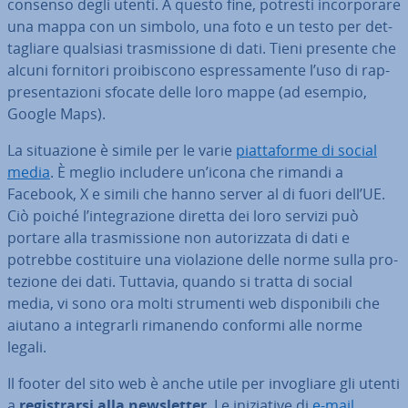
consenso degli utenti. A questo fine, potresti in­cor­po­ra­re
una mappa con un simbolo, una foto e un testo per det­
ta­glia­re qualsiasi tra­smis­sio­ne di dati. Tieni presente che
alcuni fornitori proi­bi­sco­no espres­sa­men­te l’uso di rap­
pre­sen­ta­zio­ni sfocate delle loro mappe (ad esempio,
Google Maps).
La si­tua­zio­ne è simile per le varie
piat­ta­for­me di social
media
. È meglio includere un’icona che rimandi a
Facebook, X e simili che hanno server al di fuori dell’UE.
Ciò poiché l’in­te­gra­zio­ne diretta dei loro servizi può
portare alla tra­smis­sio­ne non au­to­riz­za­ta di dati e
potrebbe co­sti­tui­re una vio­la­zio­ne delle norme sulla pro­
te­zio­ne dei dati. Tuttavia, quando si tratta di social
media, vi sono ora molti strumenti web di­spo­ni­bi­li che
aiutano a in­te­grar­li rimanendo conformi alle norme
legali.
Il footer del sito web è anche utile per in­vo­glia­re gli utenti
a
re­gi­strar­si alla new­slet­ter
. Le ini­zia­ti­ve di
e-mail