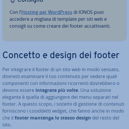
Consiglio
Con l’
Hosting per WordPress
di IONOS puoi
accedere a migliaia di template per siti web e
consigli su come creare dei footer ac­cat­ti­van­ti.
Concetto e design dei footer
Per integrare il footer di un sito web in modo sensato,
dovresti esaminare il tuo contenuto per vedere quali
com­po­nen­ti con in­for­ma­zio­ni ri­cor­ren­ti do­vreb­be­ro o
devono essere
integrate più volte
. Una soluzione
elegante è quella di ag­giun­ge­re dei menu separati nel
footer. A questo scopo, i sistemi di gestione di contenuti
for­ni­sco­no i co­sid­det­ti widget, che fanno anche in modo
che il
footer mantenga lo stesso design
del resto del
sito.