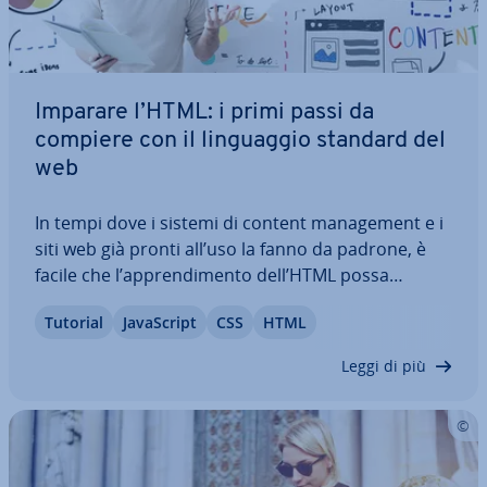
Imparare l’HTML: i primi passi da
compiere con il lin­guag­gio standard del
web
In tempi dove i sistemi di content ma­na­ge­ment e i
siti web già pronti all’uso la fanno da padrone, è
facile che l’ap­pren­di­men­to dell’HTML possa
apparire come una perdita di tempo. Chia­ra­men­te
Tutorial
Ja­va­Script
CSS
HTML
quando poi una pagina non funziona più per
motivi in­com­pren­si­bi­li o se devono essere…
Leggi di più