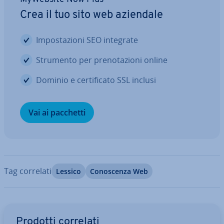
Crea il tuo sito web aziendale
Im­po­sta­zio­ni SEO integrate
Strumento per pre­no­ta­zio­ni online
Dominio e cer­ti­fi­ca­to SSL inclusi
Vai ai pacchetti
Tag correlati
Lessico
Co­no­scen­za Web
Vai al menu prin­ci­pa­le
Prodotti correlati