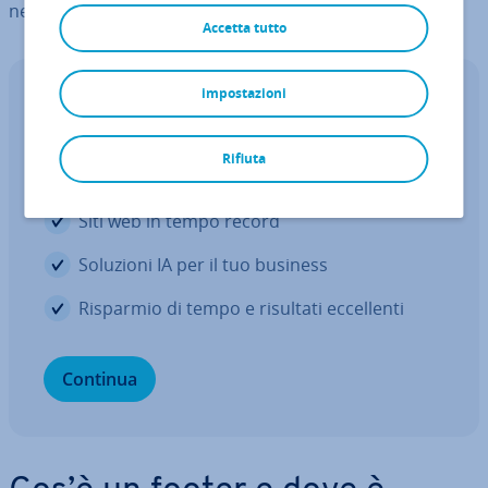
nessun sito.
Accetta tutto
impostazioni
I software IA di IONOS
Scopri la potenza del­l'in­tel­li­gen­za ar­
Rifiuta
ti­fi­cia­le
Siti web in tempo record
Soluzioni IA per il tuo business
Risparmio di tempo e risultati ec­cel­len­ti
Continua