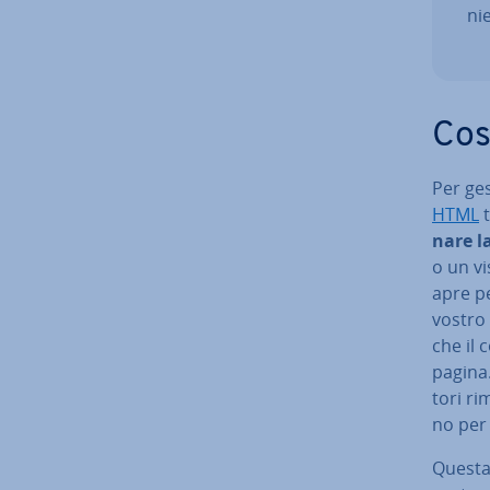
ni
Cos
Per ges
HTML
t
na­re l
o un vi
apre pe
vostro 
che il 
pagina. 
to­ri r
no per 
Questa p