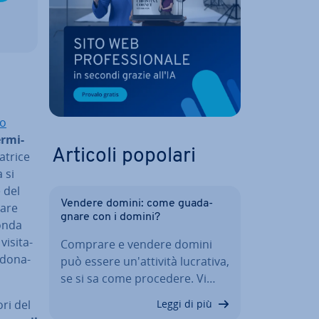
to
r­mi­
Articoli popolari
a­tri­ce
 si
e del
Vendere domini: come gua­da­
a­re
gna­re con i domini?
conda
­si­ta­
Comprare e vendere domini
do­na­
può essere un'at­ti­vi­tà lucrativa,
se si sa come procedere. Vi…
­ri del
Leggi di più