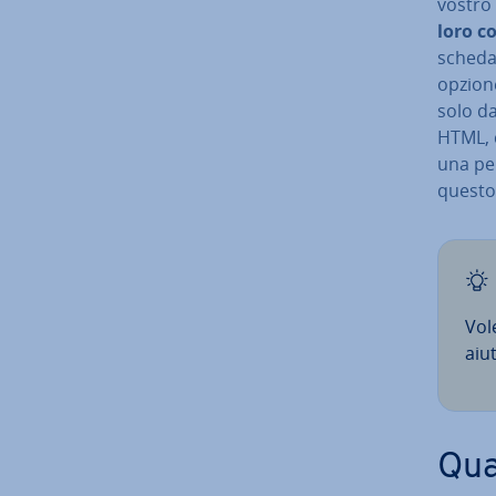
vostro 
loro c
scheda 
opzione
solo d
HTML, 
una per
questo a
Vol
aiu
Qua