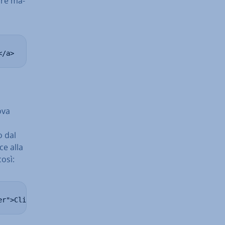
lore ma­
</a>
ova
o dal
ce alla
osì:
er">Cliccate qui</a>