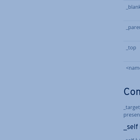
_blan
_pare
_top
<nam
Com
_target
presen
_self