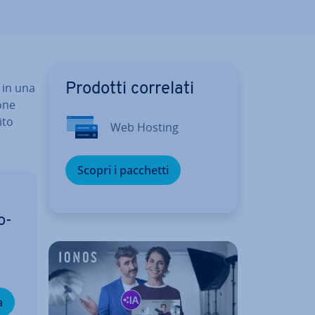
i in una
Prodotti correlati
o­ne
sito
Web Hosting
Scopri i pacchetti
o­
a