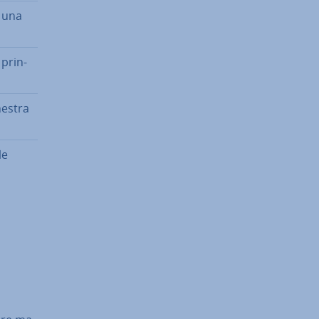
n una
 prin­
nestra
le