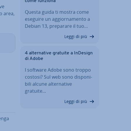
come funziona
ve
Questa guida ti mostra come
no area,
eseguire un ag­gior­na­men­to a
Debian 13, preparare il tuo…
Leggi di più
4 al­ter­na­ti­ve gratuite a InDesign
di Adobe
I software Adobe sono troppo
costosi? Sul web sono di­spo­ni­
bi­li alcune al­ter­na­ti­ve
gratuite…
Leggi di più
venga