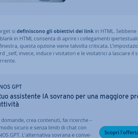
arget si
de­fi­ni­sco­no gli obiettivi dei link
in HTML. Sebbene
blank in HTML consenta di aprire i col­le­ga­men­ti iper­te­stua­l
inestra, questa opzione viene talvolta criticata. L’im­po­sta­zi
 _self, invece, induce i vi­si­ta­to­ri e le vi­si­ta­tri­ci a lasciare il 
rrente.
NOS GPT
 tuo as­si­sten­te IA sovrano per una maggiore pr
­ti­vi­tà
i domande, crea contenuti, fai ricerche –
 modo sicuro e senza limiti di chat con
Scopri l'offert
OS GPT. L'al­ter­na­ti­va sovrana e con­ve­