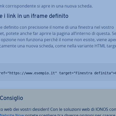
link cor­ri­spon­den­te si apre in una nuova scheda.
e i link in un iframe definito
e definito con pre­ci­sio­ne il nome di una finestra nel vostro
t, potete anche far aprire la pagina all’interno di questa. S
 opzione non funziona perché il nome non esiste, viene ape
i­ca­men­te una nuova scheda, come nella variante HTML targ
ref="https://www.esempio.it" target="Finestra definita">
Consiglio
sito web dei vostri desideri! Con le soluzioni web di IONOS c
ebsite Now
potete scegliere tra diverse opzioni per creare