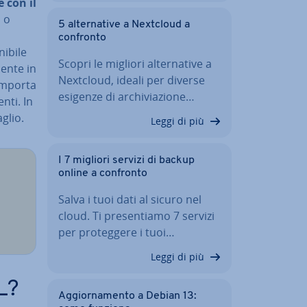
­te con il
 o
5 al­ter­na­ti­ve a Nextcloud a
confronto
­bi­le
Scopri le migliori al­ter­na­ti­ve a
den­te in
Nextcloud, ideali per diverse
omporta
esigenze di ar­chi­via­zio­ne…
nti. In
aglio.
Leggi di più
I 7 migliori servizi di backup
online a confronto
Salva i tuoi dati al sicuro nel
cloud. Ti pre­sen­tia­mo 7 servizi
per pro­teg­ge­re i tuoi…
Leggi di più
L?
Ag­gior­na­men­to a Debian 13: