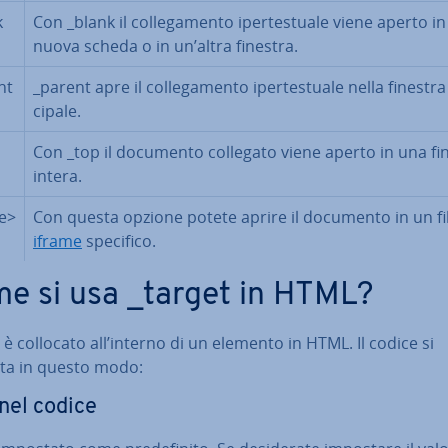
k
Con _blank il col­le­ga­men­to iper­te­stua­le viene aperto i
nuova scheda o in un’altra finestra.
nt
_parent apre il col­le­ga­men­to iper­te­stua­le nella finestra
ci­pa­le.
Con _top il documento collegato viene aperto in una fi
intera.
e>
Con questa opzione potete aprire il documento in un fi
iframe
specifico.
e si usa _target in HTML?
 è collocato all’interno di un elemento in HTML. Il codice si
ta in questo modo:
 nel codice