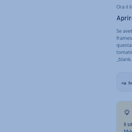
Ora il 
Aprir
Se avet
framese
questa
to­ma­t
_blank.
<a h
Il 
MyW