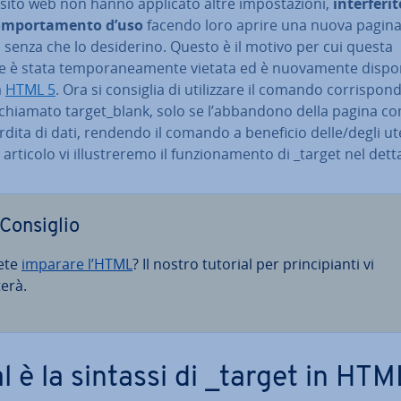
sito web non hanno applicato altre im­po­sta­zio­ni,
in­ter­fe­ri
om­por­ta­men­to d’uso
facendo loro aprire una nuova pagina
senza che lo de­si­de­ri­no. Questo è il motivo per cui questa
 è stata tem­po­ra­nea­men­te vietata ed è nuo­va­men­te di­spo­ni
a
HTML 5
. Ora si consiglia di uti­liz­za­re il comando cor­ri­spon­
chiamato target_blank, solo se l’abbandono della pagina c
dita di dati, rendendo il comando a beneficio delle/degli ute
rticolo vi il­lu­stre­re­mo il fun­zio­na­men­to di _target nel dett
Consiglio
ete
imparare l’HTML
? Il nostro tutorial per prin­ci­pian­ti vi
terà.
l è la sintassi di _target in HTM