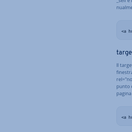
_self è
nual­me
<a h
targe
Il targ
finestr
rel="n
punto d
pagina 
<a h