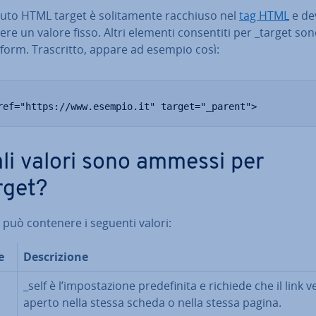
buto HTML target è so­li­ta­men­te racchiuso nel
tag HTML
e de
re un valore fisso. Altri elementi con­sen­ti­ti per _target so
form. Tra­scrit­to, appare ad esempio così:
ref="https://www.esempio.it" target="_parent">
li valori sono ammessi per
rget?
 può contenere i seguenti valori:
e
De­scri­zio­ne
_self è l’im­po­sta­zio­ne pre­de­fi­ni­ta e richiede che il link 
aperto nella stessa scheda o nella stessa pagina.