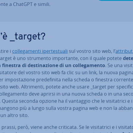
en­te a ChatGPT e simili.
’è _target?
tire i
col­le­ga­men­ti iper­te­stua­li
sul vostro sito web, l’
attribu
arget è uno strumento im­por­tan­te, con il quale potete
de­te
a finestra di de­sti­na­zio­ne di un col­le­ga­men­to
. Se una vi­si­t
­si­ta­to­re del vostro sito web fa clic su un link, la nuova pagina
r im­po­sta­zio­ne pre­de­fi­ni­ta nella scheda o finestra corrent
sito web. Al­tri­men­ti, potete anche usare _target per spe­ci­fi­c
col­le­ga­men­to deve aprirsi in una nuova scheda o in una se
Questa seconda opzione ha il vantaggio che le vi­si­ta­tri­ci e i vi
imangono più a lungo sulla vostra pagina web e non la ab­ban­
un altro sito.
rassi, però, viene anche criticata. Se le vi­si­ta­tri­ci e i vi­si­ta­to