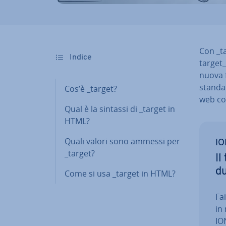
Con _t
Indice
target_
nuova f
standard
Cos’è _target?
web co
Qual è la sintassi di _target in
HTML?
Quali valori sono ammessi per
IO
_target?
Il
dut
Come si usa _target in HTML?
Fa
in
ION