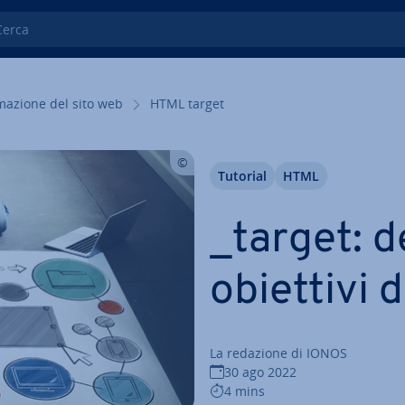
ca
ma­zio­ne del sito web
HTML target
Tutorial
HTML
_target: de
obiettivi 
La redazione di IONOS
30 ago 2022
4 mins