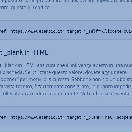
 impostato come pre­de­fi­ni­to. Se de­si­de­ra­te impostare il va
n­te, questo è il codice:
ref="https://www.esempio.it" target="_self">Cliccate qui
t _blank in HTML
et _blank in HTML assicura che il link venga aperto in una nu
a o scheda. Se uti­liz­za­te questo valore, dovete ag­giun­ge­re
oopener" per motivi di sicurezza. Sebbene non sia un obblig
i vista tecnico, è for­te­men­te con­si­glia­to, in quanto impedis
collegata di accedere ai dati utente. Nel codice si presenta c
ref="https://www.esempio.it" target="_blank" rel="noopen