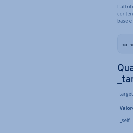
L’attri
contene
base e 
<a h
Qua
_ta
_target
Valor
_self