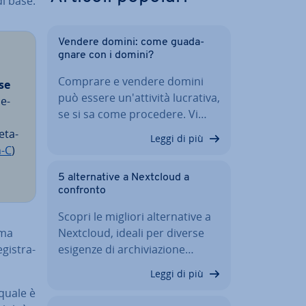
di base.
Vendere domini: come gua­da­
gna­re con i domini?
Comprare e vendere domini
se
può essere un'at­ti­vi­tà lucrativa,
de­
se si sa come procedere. Vi…
e­ta­
Leggi di più
-C
)
5 al­ter­na­ti­ve a Nextcloud a
confronto
Scopri le migliori al­ter­na­ti­ve a
ima
Nextcloud, ideali per diverse
gi­stra­
esigenze di ar­chi­via­zio­ne…
Leggi di più
quale è