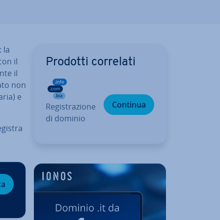
 la
on il
Prodotti correlati
­te il
ra­to non
a­ria) e
Continua
Re­gi­stra­zio­ne
di dominio
egistra
ca