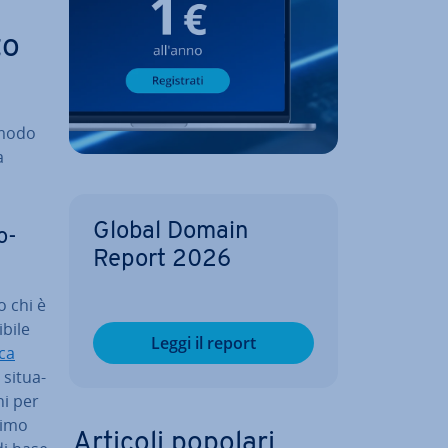
to
 modo
a
Global Domain
ro­
Report 2026
to chi è
ibile
Leggi il report
rca
a si­tua­
ni per
rimo
Articoli popolari