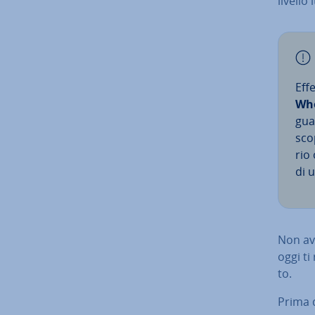
livello
Ef­
Wh
gua­
scop
rio 
di u
Non ave
oggi ti
to.
Prima d