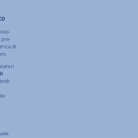
to
minio
i pre­
erica di
pam.
ia­to­ri
di
rendi
ile
 vale