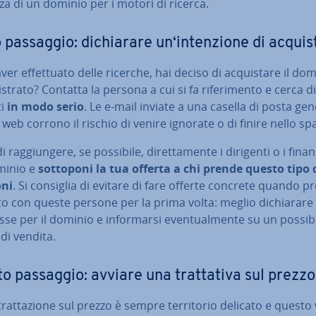
­za di un dominio per i motori di ricerca.
passaggio: di­chia­ra­re un‘in­ten­zio­ne di acquis
er ef­fet­tua­to delle ricerche, hai deciso di ac­qui­sta­re il do
i­stra­to? Contatta la persona a cui si fa ri­fe­ri­men­to e cerca d
ti
in modo serio
. Le e-mail inviate a una casella di posta gen
 web corrono il rischio di venire ignorate o di finire nello s
 rag­giun­ge­re, se possibile, di­ret­ta­men­te i dirigenti o i fi­nan­z
minio e
sottoponi la tua offerta a chi prende questo tipo 
oni
. Si consiglia di evitare di fare offerte concrete quando p
o con queste persone per la prima volta: meglio di­chia­ra­re
esse per il dominio e in­for­mar­si even­tual­men­te su un possib
di vendita.
o passaggio: avviare una trat­ta­ti­va sul prezzo
trat­ta­zio­ne sul prezzo è sempre ter­ri­to­rio delicato e questo