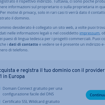
­gi­stra­to il ri­spet­ti­vo indirizzo. Tuttavia, ci sono poche pro­ba­b
ere in­for­ma­zio­ni sul pro­prie­ta­rio o sulla pro­prie­ta­ria in q
er motivi di privacy, solo in rari casi ti verrà dato il contatt
­stra­to il dominio.
ominio de­si­de­ra­to è collegato un sito web, a volte puoi trov
ati nelle in­for­ma­zio­ni legali o nel co­sid­det­to
impressum
, ob
nei paesi di lingua tedesca per i progetti com­mer­cia­li. Puoi co
nche i
dati di contatto
e vedere se è presente un indirizzo e-
ero di telefono.
quista e registra il tuo dominio con il provider
1 in Europa
Domain Connect gratuito per una
con­fi­gu­ra­zio­ne facile del DNS
Continu
Cer­ti­fi­ca­to SSL Wildcard gratuito