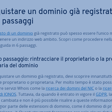
ui­sta­re un dominio già re­gi­stra­
6 passaggi
sto di un dominio
già re­gi­stra­to può spesso essere l’unico
tenere un indirizzo web ambito. Scopri come procedere nell
guida in 6 passaggi.
passaggio: rin­trac­cia­re il pro­prie­ta­rio o la p
ta­ria del dominio
ui­sta­re un dominio già re­gi­stra­to, devi scoprire in­nan­zi­tut­
le pro­prie­ta­rio o pro­prie­ta­ria. Per molto tempo è stato poss
­za­re servizi Whois come la
ricerca dei domini del NIC
o la
rice
di IONOS
. Tuttavia, da quando è entrato in vigore il
GDPR
, l
è cambiata e non è più possibile risalire a queste in­for­ma­zio­
ior parte delle esten­sio­ni di dominio, come il dominio di p