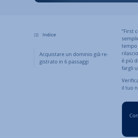
“First 
Indice
sem­pli
tempo
rilasci
Ac­qui­sta­re un dominio già re­
è più di
gi­stra­to in 6 passaggi
fargli u
Verific
il tuo
Con