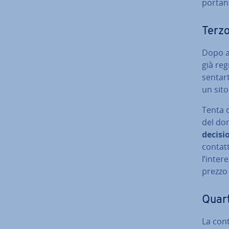
por­tan
Terzo 
Dopo av
già re­g
sen­tar­
un sito
Tenta di
del do
decisi
contatt
l’inter
prezzo 
Quart
La con­