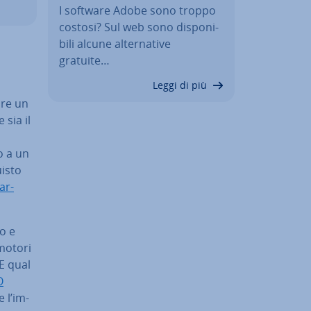
I software Adobe sono troppo
costosi? Sul web sono di­spo­ni­
bi­li alcune al­ter­na­ti­ve
gratuite…
Leggi di più
lire un
 sia il
o a un
uisto
ar­
to e
 motori
 E qual
O
 l’im­