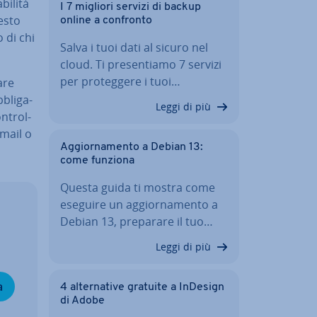
i­li­tà
I 7 migliori servizi di backup
uesto
online a confronto
o di chi
Salva i tuoi dati al sicuro nel
cloud. Ti pre­sen­tia­mo 7 servizi
per pro­teg­ge­re i tuoi…
are
­bli­ga­
Leggi di più
n­trol­
mail o
Ag­gior­na­men­to a Debian 13:
come funziona
Questa guida ti mostra come
eseguire un ag­gior­na­men­to a
Debian 13, preparare il tuo…
Leggi di più
a
4 al­ter­na­ti­ve gratuite a InDesign
di Adobe