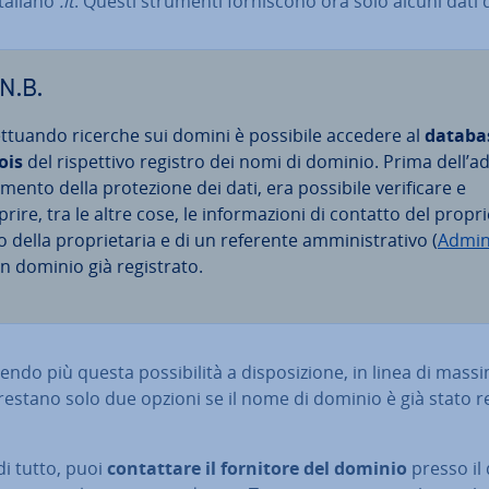
 italiano
.it
. Questi strumenti for­ni­sco­no ora solo alcuni dati 
N.B.
fet­tuan­do ricerche sui domini è possibile accedere al
databa
ois
del ri­spet­ti­vo registro dei nomi di dominio. Prima dell’a
men­to della pro­te­zio­ne dei dati, era possibile ve­ri­fi­ca­re e
rire, tra le altre cose, le in­for­ma­zio­ni di contatto del pro­pri
o della pro­prie­ta­ria e di un referente am­mi­ni­stra­ti­vo (
Admin
n dominio già re­gi­stra­to.
ndo più questa pos­si­bi­li­tà a di­spo­si­zio­ne, in linea di mass
 restano solo due opzioni se il nome di dominio è già stato re­
i tutto, puoi
con­tat­ta­re il fornitore del dominio
presso il 