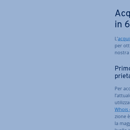
Ac­q
in 
L’
acqui
per ot
nostra 
Primo 
prie­
Per ac­q
l’attua
uti­liz
Whois 
zio­ne 
la magg