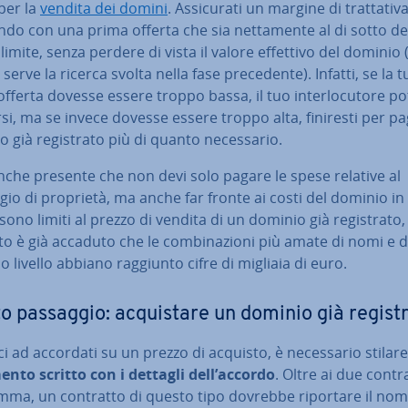
per la
vendita dei domini
. As­si­cu­ra­ti un margine di trat­ta­ti­v
n­do con una prima offerta che sia net­ta­men­te al di sotto de
limite, senza perdere di vista il valore effettivo del dominio 
serve la ricerca svolta nella fase pre­ce­den­te). Infatti, se la t
fferta dovesse essere troppo bassa, il tuo in­ter­lo­cu­to­re p
tir­si, ma se invece dovesse essere troppo alta, finiresti per pa
 già re­gi­stra­to più di quanto ne­ces­sa­rio.
nche presente che non devi solo pagare le spese relative al
io di proprietà, ma anche far fronte ai costi del dominio in
sono limiti al prezzo di vendita di un dominio già re­gi­stra­to,
o è già accaduto che le com­bi­na­zio­ni più amate di nomi e 
o livello abbiano raggiunto cifre di migliaia di euro.
o passaggio: ac­qui­sta­re un dominio già re­gi­str
ci ad accordati su un prezzo di acquisto, è ne­ces­sa­rio stilar
nto scritto con i dettagli dell’accordo
. Oltre ai due con­tra
omma, un contratto di questo tipo dovrebbe riportare il no