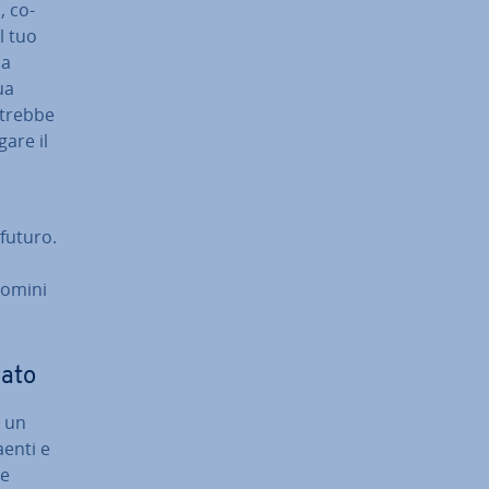
a, co­
l tuo
(a
ua
otrebbe
gare il
 futuro.
domini
a­to
e un
en­ti e
me