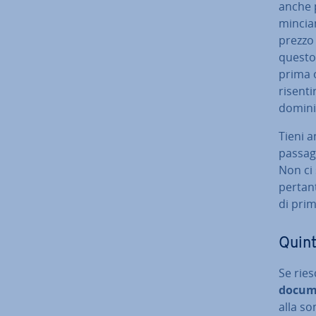
anche 
min­cia
prezzo 
questo 
prima o
ri­sen­
dominio
Tieni a
passagg
Non ci 
pertant
di prim
Quint
Se ries
docume
alla s