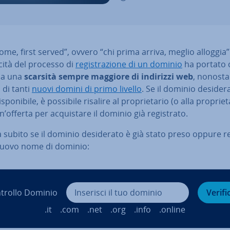
come, first served”, ovvero “chi prima arriva, meglio alloggia”:
­ci­tà del processo di
re­gi­stra­zio­ne di un dominio
ha portato c
 a una
scarsità sempre maggiore di indirizzi web
, no­no­stan
o di tanti
nuovi domini di primo livello
. Se il dominio de­si­de­
­spo­ni­bi­le, è possibile risalire al pro­prie­ta­rio (o alla pro­prie­t
n’offerta per ac­qui­sta­re il dominio già re­gi­stra­to.
a subito se il dominio de­si­de­ra­to è già stato preso oppure r
 nuovo nome di dominio:
trollo Dominio
Verifi
.it
.com
.net
.org
.info
.online