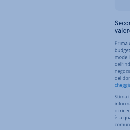
Secon
valor
Prima di
budget
modello
dell’in
negozio 
del do
cheg­gi
Stima il
informa
di rice
è la qu
comuni,