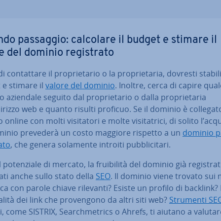
do passaggio: calcolare il budget e stimare il
e del dominio re­gi­stra­to
 con­tat­ta­re il pro­prie­ta­rio o la pro­prie­ta­ria, dovresti stabi
 e stimare il
valore del dominio
. Inoltre, cerca di capire quale
 aziendale seguito dal pro­prie­ta­rio o dalla pro­prie­ta­ria
dirizzo web e quanto risulti proficuo. Se il dominio è collegat
online con molti vi­si­ta­to­ri e molte vi­si­ta­tri­ci, di solito l’acq
minio prevederà un costo maggiore rispetto a un
dominio p
a­to
, che genera solamente introiti pub­bli­ci­ta­ri.
 po­ten­zia­le di mercato, la frui­bi­li­tà del dominio già re­gi­stra­
ti anche sullo stato della
SEO
. Il dominio viene trovato sui
rca con parole chiave rilevanti? Esiste un profilo di backlink?
alità dei link che pro­ven­go­no da altri siti web?
Strumenti SE
 come SISTRIX, Sear­ch­me­trics o Ahrefs, ti aiutano a valutare