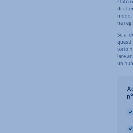
stato re
di otten
modo. P
ha re­gi
Se al d
questi d
to­rio 
la­re a
un num
Ac
n°