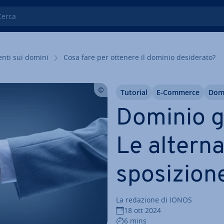
ca
en­ti sui domini
Cosa fare per ottenere il dominio de­si­de­ra­to?
Tutorial
E-Commerce
Domi
Dominio già
Le al­ter­na
spo­si­zio­n
La redazione di IONOS
18 ott 2024
6 mins