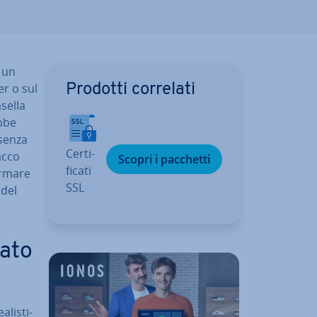
a un
er o sul
Prodotti correlati
sella
ebbe
esenza
Cer­ti­
tacco
Scopri i pacchetti
fi­ca­ti
formare
SSL
 del
tato
li­sti­