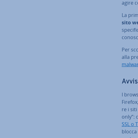
agire c
La pri
sito w
specifi
co­no­s
Per sco
alla pr
malwa
Avvis
I brow
Firefox
re i sit
only”: 
SSL o 
blocca 