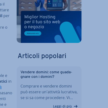
 il
ttare
il
per
are o
Articoli popolari
Vendere domini: come gua­da­
ole e
gna­re con i domini?
ti­ci
in
Comprare e vendere domini
di
può essere un'at­ti­vi­tà lucrativa,
 basano
se si sa come procedere. Vi…
enti
­ne e
Leggi di più