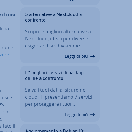
e il mio
5 al­ter­na­ti­ve a Nextcloud a
confronto
li da ri­
Scopri le migliori al­ter­na­ti­ve a
Nextcloud, ideali per diverse
esigenze di ar­chi­via­zio­ne…
­zio­ne
vere i
Leggi di più
I 7 migliori servizi di backup
online a confronto
Salva i tuoi dati al sicuro nel
a
cloud. Ti pre­sen­tia­mo 7 servizi
no­sce­
per pro­teg­ge­re i tuoi…
PS
ol­lo
Leggi di più
e,
itate il
Ag­gior­na­men­to a Debian 13: