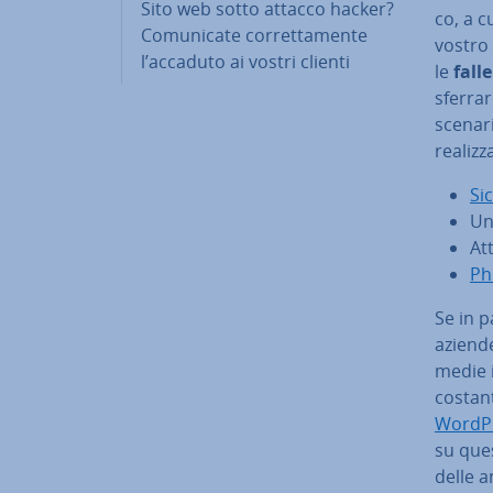
Sito web sotto attacco hacker?
co, a c
Co­mu­ni­ca­te cor­ret­ta­men­te
vostro
l’accaduto ai vostri clienti
le
fall
sferrar
scenari 
rea­liz­z
Si
U
Att
Ph
Se in p
aziende
medie i
costant
WordP
su que
delle an