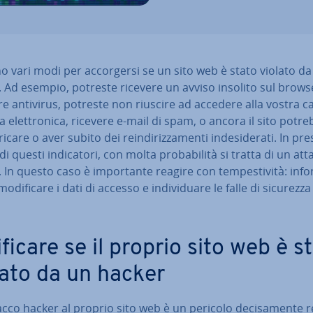
o vari modi per ac­cor­ger­si se un sito web è stato violato d
 Ad esempio, potreste ricevere un avviso insolito sul brows
e antivirus, potreste non riuscire ad accedere alla vostra ca
a elet­tro­ni­ca, ricevere e-mail di spam, o ancora il sito potr
care o aver subito dei rein­di­riz­za­men­ti in­de­si­de­ra­ti. In pr
i questi in­di­ca­to­ri, con molta pro­ba­bi­li­tà si tratta di un at
 In questo caso è im­por­tan­te reagire con tem­pe­sti­vi­tà: in
mo­di­fi­ca­re i dati di accesso e in­di­vi­dua­re le falle di sicurezza
i­fi­ca­re se il proprio sito web è s
lato da un hacker
cco hacker al proprio sito web è un pericolo de­ci­sa­men­te rea­