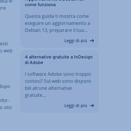
­tà vi
come funziona
ere
Questa guida ti mostra come
eseguire un ag­gior­na­men­to a
Debian 13, preparare il tuo…
Leggi di più
esti
ito web
4 al­ter­na­ti­ve gratuite a InDesign
di Adobe
I software Adobe sono troppo
costosi? Sul web sono di­spo­ni­
 dopo
bi­li alcune al­ter­na­ti­ve
gratuite…
­for­
Leggi di più
o sito