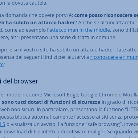
on la dovuta cautela.
ma domanda che dovete porvi è:
come posso ri­co­no­sce­re s
eb ha subito un attacco hacker
? Anche se alcuni attacchi
ci, come ad esempio l’
attacco man in the middle
, sono diffici
ce­re, altri pre­sen­ta­no una serie di tratti in comune.
prire se il vostro sito ha subito un attacco hacker, fate at­ten
esenza dei seguenti indizi per aiutarvi a
ri­co­no­sce­re e rimuo
re
:
i del browser
ser moderni, come Microsoft Edge, Google Chrome o Mozill
,
sono tutti dotati di funzioni di sicurezza
in grado di ri­co­
i web non sicuri. In par­ti­co­la­re, pre­sen­ta­no la funzione “HTT
questa blocca au­to­ma­ti­ca­men­te l’accesso ai siti senza pro­to­c
TLS
o vi­sua­liz­za un avviso. La funzione “safe browsing”, invec
il download di file infetti o di software maligni. Se quando vis