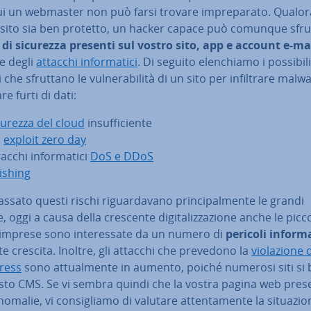
ui un webmaster non può farsi trovare im­pre­pa­ra­to. Qualora
 sito sia ben protetto, un hacker capace può comunque sfru
e di sicurezza presenti sul vostro sito, app e account e-ma
e degli
attacchi in­for­ma­ti­ci
. Di seguito elen­chia­mo i possibili
che sfruttano le vul­ne­ra­bi­li­tà di un sito per in­fil­tra­re malw
a­re furti di dati:
curezza del cloud
in­suf­fi­cien­te
n
exploit zero day
acchi in­for­ma­ti­ci
DoS e DDoS
ishing
assato questi rischi ri­guar­da­va­no prin­ci­pal­men­te le grandi
, oggi a causa della crescente di­gi­ta­liz­za­zio­ne anche le picc
mprese sono in­te­res­sa­te da un numero di
pericoli in­for­ma­
e crescita. Inoltre, gli attacchi che prevedono la
vio­la­zio­ne 
ress
sono at­tual­men­te in aumento, poiché numerosi siti si
sto CMS. Se vi sembra quindi che la vostra pagina web pres
omalie, vi con­si­glia­mo di valutare at­ten­ta­men­te la si­tua­zio