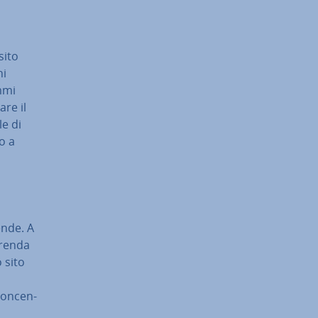
sito
hi
ammi
­re il
le di
o a
ende. A
 renda
o sito
con­cen­