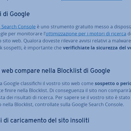
i di Google
 Search Console
è uno strumento gratuito messo a di­spo­si­z
le per mo­ni­to­ra­re l’
ot­ti­miz­za­zio­ne per i motori di ricerca
d
 sito web. Qualora doveste rilevare avvisi relativi a malware
k sospetti, è im­por­tan­te che
ve­ri­fi­chia­te la sicurezza del 
to web compare nella Blocklist di Google
 Google clas­si­fi­chi il vostro sito web come
sospetto o pe­ri­c
e finire nella Blocklist. Di con­se­guen­za il sito non comparir
ista dei risultati di ricerca. Per sapere se il vostro sito è stato
o nella Blocklist, con­trol­la­te sulla Google Search Console.
di ca­ri­ca­men­to del sito insoliti