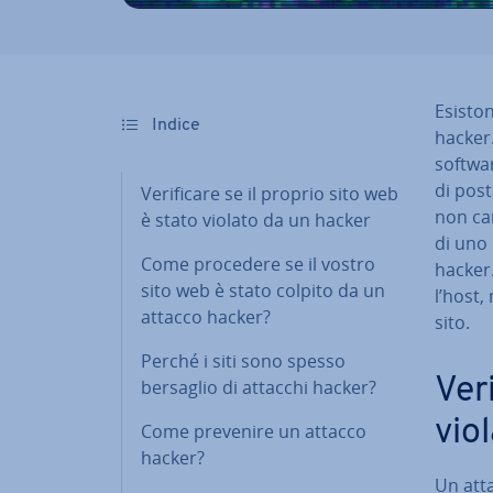
Esiston
Indice
hacker.
softwar
di post
Ve­ri­fi­ca­re se il proprio sito web
non cari
è stato violato da un hacker
di uno d
Come procedere se il vostro
hacker.
sito web è stato colpito da un
l’host, 
attacco hacker?
sito.
Perché i siti sono spesso
Ve­r
bersaglio di attacchi hacker?
vio
Come prevenire un attacco
hacker?
Un atta