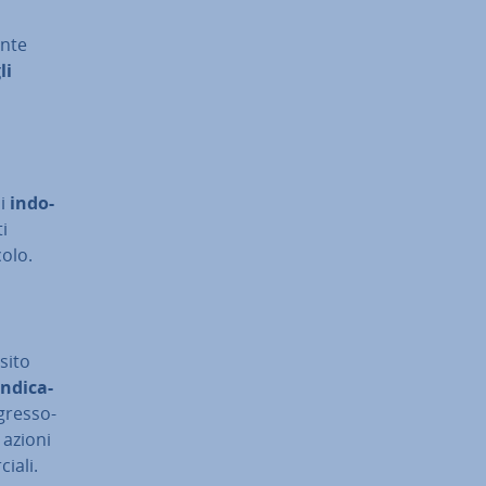
n­te
li
di
in­do­
ti
colo.
 sito
en­di­ca­
gres­so­
 azioni
a­li.