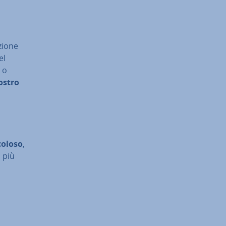
io­ne
el
 o
vostro
o­lo­so
,
à più