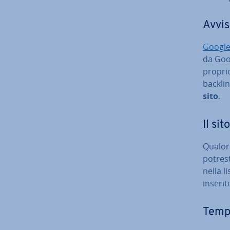
Avvis
Google
da Goog
proprio
backlin
sito
.
Il si
Qualora
potrest
nella l
inserit
Tempi 