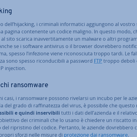
king
 dell’hijacking, i criminali in­for­ma­ti­ci ag­giun­go­no al vostro 
a pagina con­te­nen­te un codice maligno. In questo modo, c
al sito scarica inav­ver­ti­ta­men­te un malware o altri progr
Anche se i software antivirus o il browser do­vreb­be­ro no­ti­fi­ca
a, spesso l’infezione viene ri­co­no­sciu­ta troppo tardi. Le fal
za sono spesso ri­con­du­ci­bi­li a password
FTP
troppo deboli 
P injection.
chi ran­som­ware
ni casi, i ran­som­ware possono rivelarsi un incubo per le azi
 del grado di raf­fi­na­tez­za del virus, è possibile che questo
­si­bi­li e quindi in­ser­vi­bi­li
tutti i dati dell’azienda e il relativ
obiettivo dei criminali che lo usano è chiedere un riscatto in
del ri­pri­sti­no del codice. Pertanto, le aziende do­vreb­be­ro 
i propri sforzi nelle misure di
pro­te­zio­ne dai ran­som­ware
.