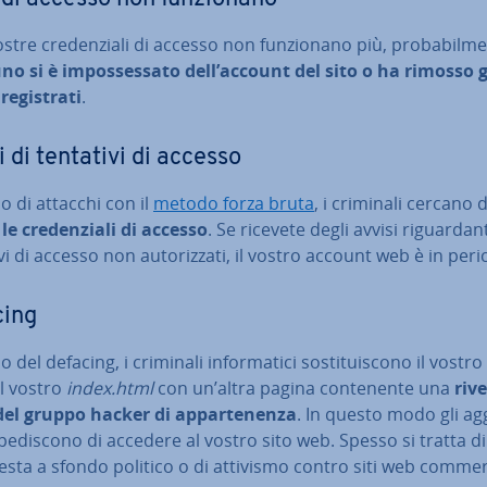
ostre cre­den­zia­li di accesso non fun­zio­na­no più, pro­ba­bil­me
o si è im­pos­ses­sa­to dell’account del sito o ha rimosso g
e­gi­stra­ti
.
i di tentativi di accesso
o di attacchi con il
metodo forza bruta
, i criminali cercano 
 le cre­den­zia­li di accesso
. Se ricevete degli avvisi ri­guar­dan­
vi di accesso non au­to­riz­za­ti, il vostro account web è in peri
cing
 del defacing, i criminali in­for­ma­ti­ci so­sti­tui­sco­no il vostro
il vostro
index.html
con un’altra pagina con­te­nen­te una
ri­v
del gruppo hacker di ap­par­te­nen­za
. In questo modo gli ag­
m­pe­di­sco­no di accedere al vostro sito web. Spesso si tratta di
esta a sfondo politico o di attivismo contro siti web com­mer­ci