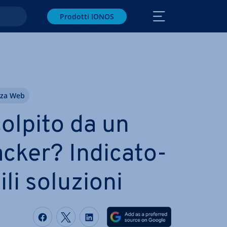
Prodotti IONOS
n­za Web
olpito da un
ker? In­di­ca­to­
ili soluzioni
Condividi via Facebook
Condividi via Twitter
Condividi via LinkedIN