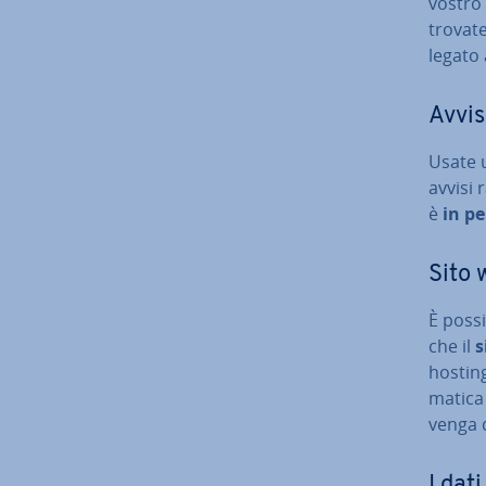
vostro 
trovat
legato a
Avvis
Usate
avvisi 
è
in pe
Sito w
È possi
che il
s
hosting
ma­ti­c
venga d
I dati