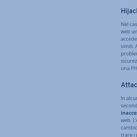
Hijac
Nel caso
web un
accede 
simili. 
problem
sicurez
una PH
Attac
In alcu
seconda
inac­ces
web. L’
cambio 
tra­re 