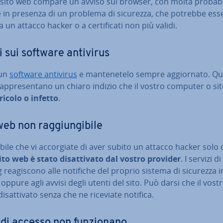
sito web compare un avviso sul browser, con molta pro­ba­bi­li
e in presenza di un problema di sicurezza, che potrebbe ess
 un attacco hacker o a cer­ti­fi­ca­ti non più validi.
i sui software antivirus
 un
software antivirus
e man­te­ne­te­lo sempre ag­gior­na­to. Qu
rap­pre­sen­ta­no un chiaro indizio che il vostro computer o s
ricolo o infetto
.
eb non rag­giun­gi­bi­le
bile che vi ac­cor­gia­te di aver subito un attacco hacker solo
ito web è stato di­sat­ti­va­to dal vostro provider
. I servizi di
 rea­gi­sco­no alle notifiche del proprio sistema di sicurezza in
a oppure agli avvisi degli utenti del sito. Può darsi che il vostr
i­sat­ti­va­to senza che ne riceviate notifica.
 di accesso non fun­zio­na­no