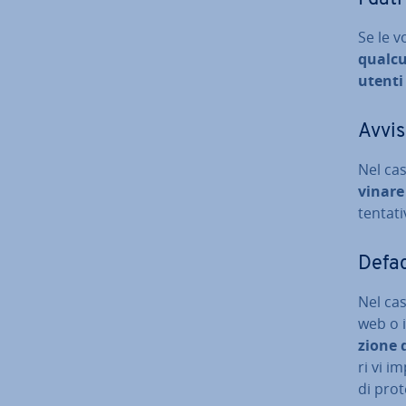
Se le v
qualcun
utenti r
Avvis
Nel cas
vi­na­re
tentati
Defa
Nel caso
web o 
zio­ne 
ri vi i
di prot