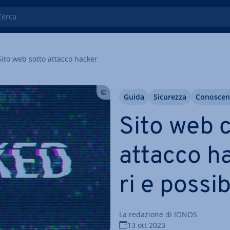
ca
Sito web sotto attacco hacker
Guida
Sicurezza
Co­no­sce
Sito web c
attacco hac
ri e possib
La redazione di IONOS
13 ott 2023