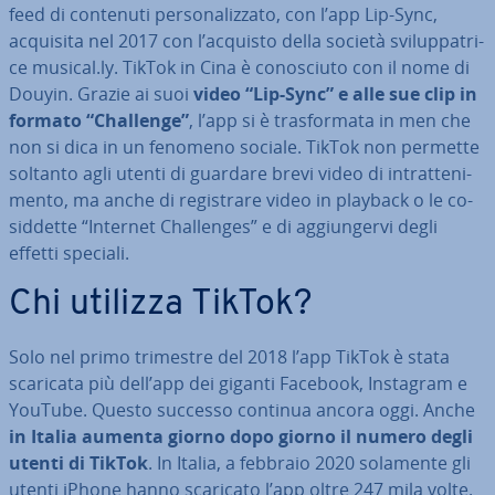
feed di contenuti per­so­na­liz­za­to, con l’app Lip-Sync,
acquisita nel 2017 con l’acquisto della società svi­lup­pa­tri­
ce musical.ly. TikTok in Cina è co­no­sciu­to con il nome di
Douyin. Grazie ai suoi
video “Lip-Sync” e alle sue clip in
formato “Challenge”
, l’app si è tra­sfor­ma­ta in men che
non si dica in un fenomeno sociale. TikTok non permette
soltanto agli utenti di guardare brevi video di in­trat­te­ni­
men­to, ma anche di re­gi­stra­re video in playback o le co­
sid­det­te “Internet Chal­len­ges” e di ag­giun­ger­vi degli
effetti speciali.
Chi utilizza TikTok?
Solo nel primo trimestre del 2018 l’app TikTok è stata
scaricata più dell’app dei giganti Facebook, Instagram e
YouTube. Questo successo continua ancora oggi. Anche
in Italia aumenta giorno dopo giorno il numero degli
utenti di TikTok
. In Italia, a febbraio 2020 solamente gli
utenti iPhone hanno scaricato l’app oltre 247 mila volte.