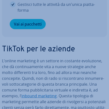
Gestisci tutte le attività da un'unica piat­ta­
for­ma
Vai ai pacchetti
TikTok per le aziende
L’online marketing è un settore in costante evo­lu­zio­ne,
che dà con­ti­nua­men­te vita a nuove strategie anche
molto dif­fe­ren­ti tra loro, fino ad allora mai neanche
concepite. Quindi, non di rado si ri­scon­tra­no in­nu­me­re­
vo­li sot­to­ca­te­go­rie di questa branca prin­ci­pa­le. Una
comune forma pub­bli­ci­ta­ria virtuale e indiretta è, ad
esempio, l’
inbound marketing
. Questa tipologia di
marketing permette alle aziende di ri­vol­ger­si a po­ten­zia­li
clienti senza però farlo di­ret­ta­men­te, ma piuttosto uti­liz­