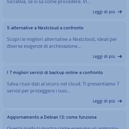
lucrativa, se si sa come procedere. Vi…
Leggi di più
5 al­ter­na­ti­ve a Nextcloud a confronto
Scopri le migliori al­ter­na­ti­ve a Nextcloud, ideali per
diverse esigenze di ar­chi­via­zio­ne…
Leggi di più
I 7 migliori servizi di backup online a confronto
Salva i tuoi dati al sicuro nel cloud. Ti pre­sen­tia­mo 7
servizi per pro­teg­ge­re i tuoi…
Leggi di più
Ag­gior­na­men­to a Debian 13: come funziona
Questa guida ti mostra come eseguire un ag­gior­na­