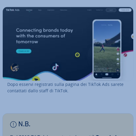
Dopo esservi re­gi­stra­ti sulla pagina dei TikTok Ads sarete
con­tat­ta­ti dallo staff di TikTok.
N.B.