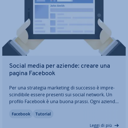
Social media per aziende: creare una
pagina Facebook
Per una strategia marketing di successo è im­pre­
scin­di­bi­le essere presenti sui social network. Un
profilo Facebook è una buona prassi. Ogni azienda,
sia essa globale o un piccolo negozio online,
Facebook
Tutorial
dovrebbe essere rap­pre­sen­ta­ta sulla piat­ta­for­ma
social più uti­liz­za­ta al mondo. Tanto…
Leggi di più