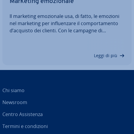
Marketing emo­zio­na­le
Il marketing emo­zio­na­le usa, di fatto, le emozioni
nel marketing per in­fluen­za­re il com­por­ta­men­to
d’acquisto dei clienti. Con le campagne di
emotional marketing si convince la clientela non
solo in modo razionale, ma creando fiducia anche
e pro­muo­ven­do un forte legame emotivo tra…
Leggi di più
Chi siamo
Newsroom
Centro As­si­sten­za
Termini e con­di­zio­ni