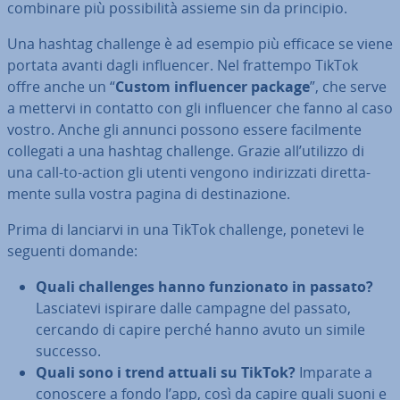
combinare più pos­si­bi­li­tà assieme sin da principio.
Una hashtag challenge è ad esempio più efficace se viene
portata avanti dagli in­fluen­cer. Nel frattempo TikTok
offre anche un “
Custom in­fluen­cer package
”, che serve
a mettervi in contatto con gli in­fluen­cer che fanno al caso
vostro. Anche gli annunci possono essere fa­cil­men­te
collegati a una hashtag challenge. Grazie all’utilizzo di
una call-to-action gli utenti vengono in­di­riz­za­ti di­ret­ta­
men­te sulla vostra pagina di de­sti­na­zio­ne.
Prima di lanciarvi in una TikTok challenge, ponetevi le
seguenti domande:
Quali chal­len­ges hanno fun­zio­na­to in passato?
La­scia­te­vi ispirare dalle campagne del passato,
cercando di capire perché hanno avuto un simile
successo.
Quali sono i trend attuali su TikTok?
Imparate a
conoscere a fondo l’app, così da capire quali suoni e