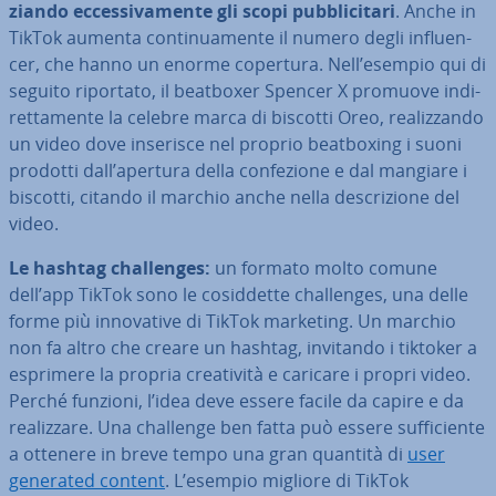
zian­do ec­ces­si­va­men­te gli scopi pub­bli­ci­ta­ri
. Anche in
TikTok aumenta con­ti­nua­men­te il numero degli in­fluen­
cer, che hanno un enorme copertura. Nell’esempio qui di
seguito riportato, il beatboxer Spencer X promuove in­di­
ret­ta­men­te la celebre marca di biscotti Oreo, rea­liz­zan­do
un video dove inserisce nel proprio beat­bo­xing i suoni
prodotti dall’apertura della con­fe­zio­ne e dal mangiare i
biscotti, citando il marchio anche nella de­scri­zio­ne del
video.
Le hashtag chal­len­ges:
un formato molto comune
dell’app TikTok sono le co­sid­det­te chal­len­ges, una delle
forme più in­no­va­ti­ve di TikTok marketing. Un marchio
non fa altro che creare un hashtag, invitando i tiktoker a
esprimere la propria crea­ti­vi­tà e caricare i propri video.
Perché funzioni, l’idea deve essere facile da capire e da
rea­liz­za­re. Una challenge ben fatta può essere suf­fi­cien­te
a ottenere in breve tempo una gran quantità di
user
generated content
. L’esempio migliore di TikTok