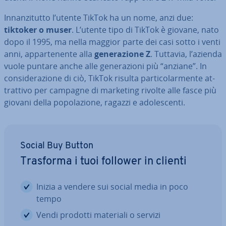
In­nan­zi­tut­to l’utente TikTok ha un nome, anzi due:
tiktoker o muser
. L’utente tipo di TikTok è giovane, nato
dopo il 1995, ma nella maggior parte dei casi sotto i venti
anni, ap­par­te­nen­te alla
ge­ne­ra­zio­ne Z
. Tuttavia, l’azienda
vuole puntare anche alle ge­ne­ra­zio­ni più “anziane”. In
con­si­de­ra­zio­ne di ciò, TikTok risulta par­ti­co­lar­men­te at­
trat­ti­vo per campagne di marketing rivolte alle fasce più
giovani della po­po­la­zio­ne, ragazzi e ado­le­scen­ti.
Social Buy Button
Trasforma i tuoi follower in clienti
Inizia a vendere sui social media in poco
tempo
Vendi prodotti materiali o servizi