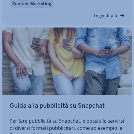
Content Marketing
spet­ta­re per ar­ric­chi­re le vostre campagne con il
Video Marketing, e ancora…
Leggi di più
Guida alla pub­bli­ci­tà su Snapchat
Per fare pub­bli­ci­tà su Snapchat, è possibile servirsi
di diversi formati pub­bli­ci­ta­ri, come ad esempio le