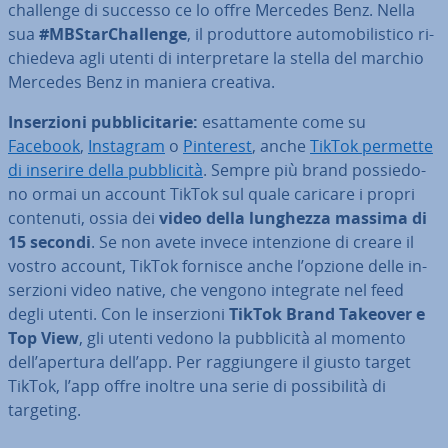
challenge di successo ce lo offre Mercedes Benz. Nella
sua
#MB­Star­Chal­len­ge
, il pro­dut­to­re au­to­mo­bi­li­sti­co ri­
chie­de­va agli utenti di in­ter­pre­ta­re la stella del marchio
Mercedes Benz in maniera creativa.
In­ser­zio­ni pub­bli­ci­ta­rie:
esat­ta­men­te come su
Facebook
,
Instagram
o
Pinterest
, anche
TikTok permette
di inserire della pub­bli­ci­tà
. Sempre più brand pos­sie­do­
no ormai un account TikTok sul quale caricare i propri
contenuti, ossia dei
video della lunghezza massima di
15 secondi
. Se non avete invece in­ten­zio­ne di creare il
vostro account, TikTok fornisce anche l’opzione delle in­
ser­zio­ni video native, che vengono integrate nel feed
degli utenti. Con le in­ser­zio­ni
TikTok Brand Takeover e
Top View
, gli utenti vedono la pub­bli­ci­tà al momento
dell’apertura dell’app. Per rag­giun­ge­re il giusto target
TikTok, l’app offre inoltre una serie di pos­si­bi­li­tà di
targeting.