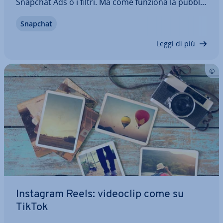
Snapchat Ads o i filtri. Ma come funziona la pub­bli­
ci­tà su Snapchat e quanto costano i diversi mezzi
Snapchat
pub­bli­ci­ta­ri? Come si creano i formati pub­bli­ci­ta­ri?
E ne può valere la…
Leggi di più
Instagram Reels: videoclip come su
TikTok