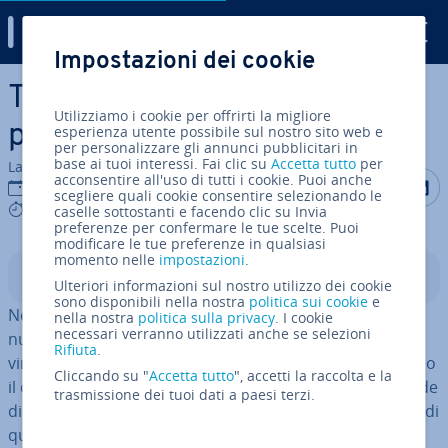
Digital Guide
Impostazioni dei cookie
Vai al contenuto prin­ci­pa­le
TikTok marketing: strategie
Utilizziamo i cookie per offrirti la migliore
per le aziende
esperienza utente possibile sul nostro sito web e
per personalizzare gli annunci pubblicitari in
base ai tuoi interessi. Fai clic su
Accetta tutto
per
La redazione di IONOS
acconsentire all'uso di tutti i cookie. Puoi anche
Condividi 
Condiv
C
30 set 2020
scegliere quali cookie consentire selezionando le
7 mins
caselle sottostanti e facendo clic su Invia
preferenze per confermare le tue scelte. Puoi
modificare le tue preferenze in qualsiasi
momento nelle
impostazioni
.
Indice
Ulteriori informazioni sul nostro utilizzo dei cookie
sono disponibili nella nostra
politica sui cookie
e
Nell’online marketing non c’è tempo per riposare. Le
nella nostra
politica sulla privacy
. I cookie
necessari verranno utilizzati anche se selezioni
nuove tec­no­lo­gie mutano con­ti­nua­men­te il paesaggio
Rifiuta
.
virtuale della pub­bli­ci­tà dal giorno alla notte, in­fluen­za­no
Cliccando su "
Accetta tutto
", accetti la raccolta e la
il com­por­ta­men­to dei con­su­ma­to­ri e pongono le aziende
trasmissione dei tuoi dati a paesi terzi.
di fronte a nuove pos­si­bi­li­tà e nuove sfide. Un esempio di
questo panorama in continuo mutamento è TikTok.