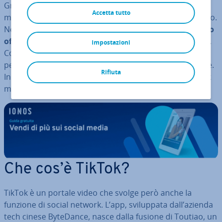
Grazie a un’idea molto semplice, l’app ha incantato
Accetta tutto
milioni di persone in tutto il mondo in bre­vis­si­mo tempo.
Nel frattempo questo social network e i suoi
brevi video
offrono in­te­res­san­ti pos­si­bi­li­tà anche per le aziende
.
impostazioni
Con la giusta strategia le aziende possono po­si­zio­nar­si
per­fet­ta­men­te e generare tutta l’at­ten­zio­ne che si vuole.
Rifiuta
In questo articolo vi mostriamo come uti­liz­za­re il TikTok
marketing per rag­giun­ge­re il vostro target.
Che cos’è TikTok?
TikTok è un portale video che svolge però anche la
funzione di social network. L’app, svi­lup­pa­ta dall’azienda
tech cinese ByteDance, nasce dalla fusione di Toutiao, un