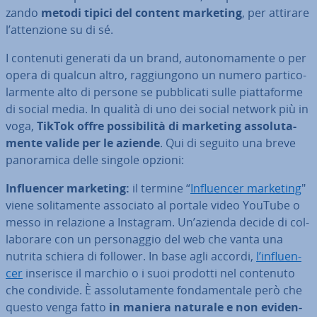
zan­do
metodi tipici del content marketing
, per attirare
l’at­ten­zio­ne su di sé.
I contenuti generati da un brand, au­to­no­ma­men­te o per
opera di qualcun altro, rag­giun­go­no un numero par­ti­co­
lar­men­te alto di persone se pub­bli­ca­ti sulle piat­ta­for­me
di social media. In qualità di uno dei social network più in
voga,
TikTok offre pos­si­bi­li­tà di marketing as­so­lu­ta­
men­te valide per le aziende
. Qui di seguito una breve
pa­no­ra­mi­ca delle singole opzioni:
In­fluen­cer marketing:
il termine “
In­fluen­cer marketing
"
viene so­li­ta­men­te associato al portale video YouTube o
messo in relazione a Instagram. Un’azienda decide di col­
la­bo­ra­re con un per­so­nag­gio del web che vanta una
nutrita schiera di follower. In base agli accordi,
l’in­fluen­
cer
inserisce il marchio o i suoi prodotti nel contenuto
che condivide. È as­so­lu­ta­men­te fon­da­men­ta­le però che
questo venga fatto
in maniera naturale e non evi­den­