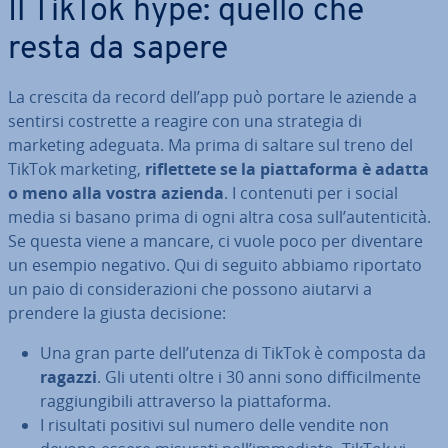
Il TikTok hype: quello che
resta da sapere
La crescita da record dell’app può portare le aziende a
sentirsi costrette a reagire con una strategia di
marketing adeguata. Ma prima di saltare sul treno del
TikTok marketing,
ri­flet­te­te se la piat­ta­for­ma è adatta
o meno alla vostra azienda
. I contenuti per i social
media si basano prima di ogni altra cosa sull’au­ten­ti­ci­tà.
Se questa viene a mancare, ci vuole poco per diventare
un esempio negativo. Qui di seguito abbiamo riportato
un paio di con­si­de­ra­zio­ni che possono aiutarvi a
prendere la giusta decisione:
Una gran parte dell’utenza di TikTok è composta da
ragazzi
. Gli utenti oltre i 30 anni sono dif­fi­cil­men­te
rag­giun­gi­bi­li at­tra­ver­so la piat­ta­for­ma.
I risultati positivi sul numero delle vendite non