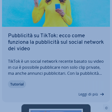
Pub­bli­ci­tà su TikTok: ecco come
funziona la pub­bli­ci­tà sul social network
dei video
TikTok è un social network recente basato su video
in cui è possibile pub­bli­ca­re non solo clip private,
ma anche annunci pub­bli­ci­ta­ri. Con la pub­bli­ci­tà
su TikTok si rag­giun­go­no so­prat­tut­to i Mil­len­nial
Tutorial
che creano e con­di­vi­do­no video personali. In
questo modo si può puntare in…
Leggi di più