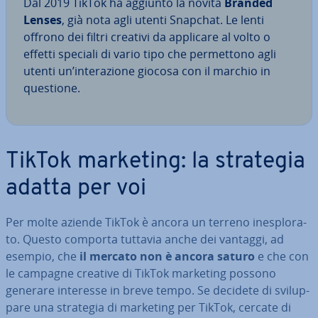
Dal 2019 TikTok ha aggiunto la novità
Branded
Lenses
, già nota agli utenti Snapchat. Le lenti
offrono dei filtri creativi da applicare al volto o
effetti speciali di vario tipo che per­met­to­no agli
utenti un’in­te­ra­zio­ne giocosa con il marchio in
questione.
TikTok marketing: la strategia
adatta per voi
Per molte aziende TikTok è ancora un terreno ine­splo­ra­
to. Questo comporta tuttavia anche dei vantaggi, ad
esempio, che
il mercato non è ancora saturo
e che con
le campagne creative di TikTok marketing possono
generare interesse in breve tempo. Se decidete di svi­lup­
pa­re una strategia di marketing per TikTok, cercate di