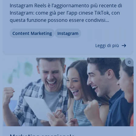
Instagram Reels è l’ag­gior­na­men­to più recente di
Instagram: come già per l’app cinese TikTok, con
questa funzione possono essere condivisi
videoclip brevi, ac­com­pa­gna­ti da un sot­to­fon­do
Content Marketing
Instagram
musicale. Ma che cos’è Instagram Reels e quali dif­
fe­ren­ze presenta rispetto a TikTok? Vi…
Leggi di più