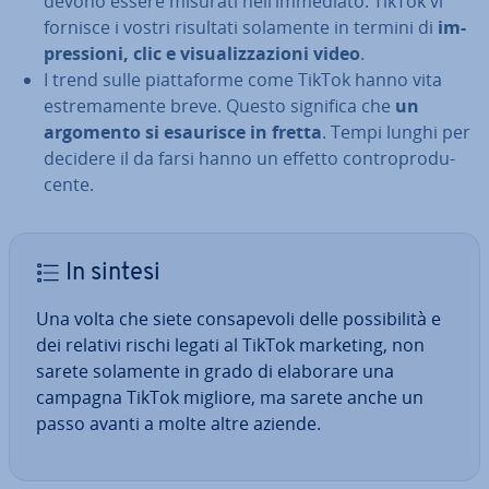
devono essere misurati nell’immediato. TikTok vi
fornisce i vostri risultati solamente in termini di
im­
pres­sio­ni, clic e vi­sua­liz­za­zio­ni video
.
I trend sulle piat­ta­for­me come TikTok hanno vita
estre­ma­men­te breve. Questo significa che
un
argomento si esaurisce in fretta
. Tempi lunghi per
decidere il da farsi hanno un effetto con­tro­pro­du­
cen­te.
In sintesi
Una volta che siete con­sa­pe­vo­li delle pos­si­bi­li­tà e
dei relativi rischi legati al TikTok marketing, non
sarete solamente in grado di elaborare una
campagna TikTok migliore, ma sarete anche un
passo avanti a molte altre aziende.