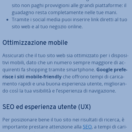
sito non paghi prov­vi­gio­ni alle grandi piat­ta­for­me: il
guadagno resta com­ple­ta­men­te nelle tue mani.
Tramite i social media puoi inserire link diretti al tuo
sito web e al tuo negozio online.
Ot­ti­miz­za­zio­ne mobile
As­si­cu­ra­ti che il tuo sito web sia ot­ti­miz­za­to per i di­spo­si­
ti­vi mobili, dato che un numero sempre maggiore di ac­
qui­ren­ti fa shopping tramite smart­pho­ne.
Google pre­fe­
ri­sce i siti mobile-friendly
che offrono tempi di ca­ri­ca­
men­to rapidi e una buona espe­rien­za utente, mi­glio­ran­
do così la tua vi­si­bi­li­tà e l’espe­rien­za di na­vi­ga­zio­ne.
SEO ed espe­rien­za utente (UX)
Per po­si­zio­na­re bene il tuo sito nei risultati di ricerca, è
im­por­tan­te prestare at­ten­zio­ne alla
SEO
, a tempi di ca­ri­