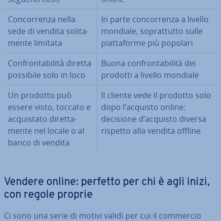
Con­cor­ren­za nella
In parte con­cor­ren­za a livello
sede di vendita so­li­ta­
mondiale, so­prat­tut­to sulle
men­te limitata
piat­ta­for­me più popolari
Con­fron­ta­bi­li­tà diretta
Buona con­fron­ta­bi­li­tà dei
possibile solo in loco
prodotti a livello mondiale
Un prodotto può
Il cliente vede il prodotto solo
essere visto, toccato e
dopo l’acquisto online:
ac­qui­sta­to di­ret­ta­
decisione d’acquisto diversa
men­te nel locale o al
rispetto alla vendita offline
banco di vendita
Vendere online: perfetto per chi è agli inizi,
con regole proprie
Ci sono una serie di motivi validi per cui il commercio