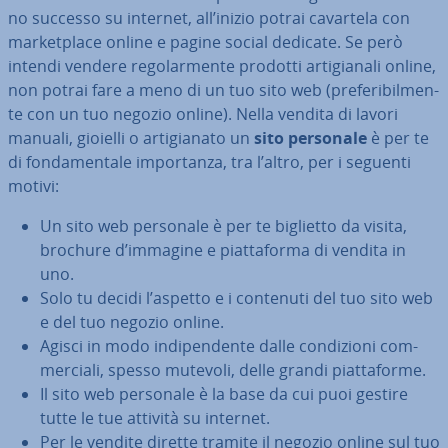
no successo su internet, all’inizio potrai cavartela con
mar­ket­pla­ce online e pagine social dedicate. Se però
intendi vendere re­go­lar­men­te prodotti ar­ti­gia­na­li online,
non potrai fare a meno di un tuo sito web (pre­fe­ri­bil­men­
te con un tuo negozio online). Nella vendita di lavori
manuali, gioielli o ar­ti­gia­na­to un
sito personale
è per te
di fon­da­men­ta­le im­por­tan­za, tra l’altro, per i seguenti
motivi:
Un sito web personale è per te biglietto da visita,
brochure d’immagine e piat­ta­for­ma di vendita in
uno.
Solo tu decidi l’aspetto e i contenuti del tuo sito web
e del tuo negozio online.
Agisci in modo in­di­pen­den­te dalle con­di­zio­ni com­
mer­cia­li, spesso mutevoli, delle grandi piat­ta­for­me.
Il sito web personale è la base da cui puoi gestire
tutte le tue attività su internet.
Per le vendite dirette tramite il negozio online sul tuo