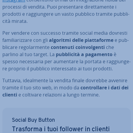
processi di vendita. Puoi pre­sen­ta­re di­ret­ta­men­te i
prodotti e rag­giun­ge­re un vasto pubblico tramite pub­bli­
ci­tà mirata.
Per vendere con successo tramite social media dovresti
fa­mi­lia­riz­za­re con gli
algoritmi delle piat­ta­for­me
e pub­
bli­ca­re re­go­lar­men­te
contenuti coin­vol­gen­ti
che
parlino al tuo target. La
pub­bli­ci­tà a pagamento
è
spesso ne­ces­sa­ria per aumentare la portata e rag­giun­ge­
re proprio il pubblico in­te­res­sa­to ai tuoi prodotti.
Tuttavia, ideal­men­te la vendita finale dovrebbe avvenire
tramite il tuo sito web, in modo da
con­trol­la­re i dati dei
clienti
e coltivare relazioni a lungo termine.
Social Buy Button
Trasforma i tuoi follower in clienti