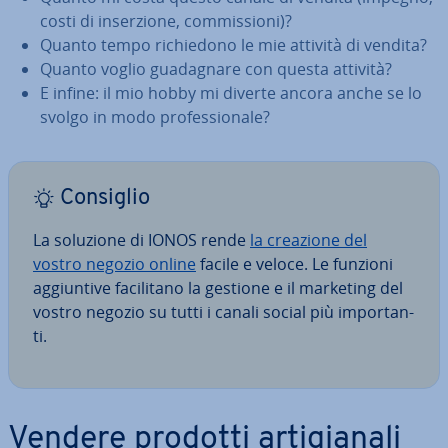
costi di in­ser­zio­ne, com­mis­sio­ni)?
Quanto tempo ri­chie­do­no le mie attività di vendita?
Quanto voglio gua­da­gna­re con questa attività?
E infine: il mio hobby mi diverte ancora anche se lo
svolgo in modo pro­fes­sio­na­le?
Consiglio
La soluzione di IONOS rende
la creazione del
vostro negozio online
facile e veloce. Le funzioni
ag­giun­ti­ve fa­ci­li­ta­no la gestione e il marketing del
vostro negozio su tutti i canali social più im­por­tan­
ti.
Vendere prodotti ar­ti­gia­na­li