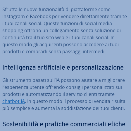
Sfrutta le nuove fun­zio­na­li­tà di piat­ta­for­me come
Instagram e Facebook per vendere di­ret­ta­men­te tramite
i tuoi canali social. Queste funzioni di social media
shopping offrono un col­le­ga­men­to senza soluzione di
con­ti­nui­tà tra il tuo sito web e i tuoi canali social. In
questo modo gli ac­qui­ren­ti possono accedere ai tuoi
prodotti e comprarli senza passaggi intermedi.
In­tel­li­gen­za ar­ti­fi­cia­le e per­so­na­liz­za­zio­ne
Gli strumenti basati sull’IA possono aiutare a mi­glio­ra­re
l’espe­rien­za utente offrendo consigli per­so­na­liz­za­ti sui
prodotti e au­to­ma­tiz­zan­do il servizio clienti tramite
chatbot IA
. In questo modo il processo di vendita risulta
più semplice e aumenta la sod­di­sfa­zio­ne dei tuoi clienti.
So­ste­ni­bi­li­tà e pratiche com­mer­cia­li etiche