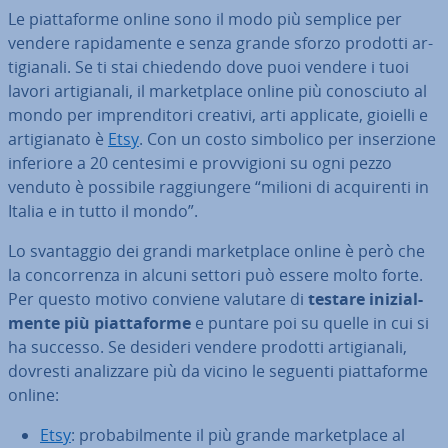
Le piat­ta­for­me online sono il modo più semplice per
vendere ra­pi­da­men­te e senza grande sforzo prodotti ar­
ti­gia­na­li. Se ti stai chiedendo dove puoi vendere i tuoi
lavori ar­ti­gia­na­li, il mar­ket­pla­ce online più co­no­sciu­to al
mondo per im­pren­di­to­ri creativi, arti applicate, gioielli e
ar­ti­gia­na­to è
Etsy
. Con un costo simbolico per in­ser­zio­ne
inferiore a 20 centesimi e prov­vi­gio­ni su ogni pezzo
venduto è possibile rag­giun­ge­re “milioni di ac­qui­ren­ti in
Italia e in tutto il mondo”.
Lo svan­tag­gio dei grandi mar­ket­pla­ce online è però che
la con­cor­ren­za in alcuni settori può essere molto forte.
Per questo motivo conviene valutare di
testare ini­zial­
men­te più piat­ta­for­me
e puntare poi su quelle in cui si
ha successo. Se desideri vendere prodotti ar­ti­gia­na­li,
dovresti ana­liz­za­re più da vicino le seguenti piat­ta­for­me
online:
Etsy
: pro­ba­bil­men­te il più grande mar­ket­pla­ce al