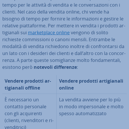
tempo per le attività di vendita e le con­ver­sa­zio­ni con i
clienti. Nel caso della vendita online, chi vende ha
bisogno di tempo per fornire le in­for­ma­zio­ni e gestire le
relative piat­ta­for­me. Per mettere in vendita i prodotti ar­
ti­gia­na­li sui
mar­ket­pla­ce online
vengono di solito
richieste com­mis­sio­ni o canoni mensili. Entrambe le
modalità di vendita ri­chie­do­no inoltre di con­fron­tar­si da
un lato con i desideri dei clienti e dall’altro con la con­cor­
ren­za. A parte queste so­mi­glian­ze molto fon­da­men­ta­li,
esistono però
notevoli dif­fe­ren­ze
:
Vendere prodotti ar­
Vendere prodotti ar­ti­gia­na­li
ti­gia­na­li offline
online
È ne­ces­sa­rio un
La vendita avviene per lo più
contatto personale
in modo im­per­so­na­le e molto
con gli ac­qui­ren­ti
spesso au­to­ma­tiz­za­to
(clienti, ri­ven­di­to­ri e ri­
ven­di­tri­ci)