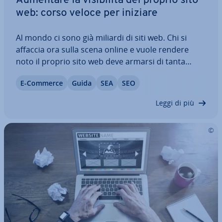
Aumentare la vi­si­bi­li­tà del proprio sito
web: corso veloce per iniziare
Al mondo ci sono già miliardi di siti web. Chi si
affaccia ora sulla scena online e vuole rendere
noto il proprio sito web deve armarsi di tanta
pazienza e impiegare le giuste strategie. Il
E-Commerce
Guida
SEA
SEO
marketing offre moltre pos­si­bi­li­tà per ottenere i
risultati sperati. Dal SEM alla…
Leggi di più