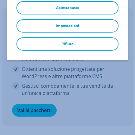
Accetta tutto
E-commerce integrato
impostazioni
Aggiungi fa­cil­men­te un negozio
online al tuo sito web
Rifiuta
Scopri tutte le fun­zio­na­li­tà di una soluzione
e-commerce facile da usare
Ottieni una soluzione pro­get­ta­ta per
WordPress e altre piat­ta­for­me CMS
Gestisci co­mo­da­men­te le tue vendite da
un'unica piat­ta­for­ma
Vai ai pacchetti