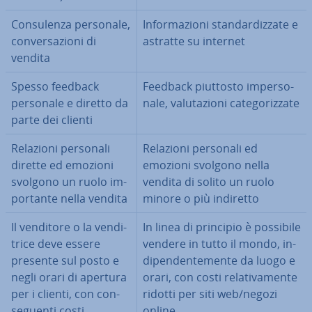
Con­su­len­za personale,
In­for­ma­zio­ni stan­dar­diz­za­te e
con­ver­sa­zio­ni di
astratte su internet
vendita
Spesso feedback
Feedback piuttosto im­per­so­
personale e diretto da
na­le, va­lu­ta­zio­ni ca­te­go­riz­za­te
parte dei clienti
Relazioni personali
Relazioni personali ed
dirette ed emozioni
emozioni svolgono nella
svolgono un ruolo im­
vendita di solito un ruolo
por­tan­te nella vendita
minore o più indiretto
Il venditore o la ven­di­
In linea di principio è possibile
tri­ce deve essere
vendere in tutto il mondo, in­
presente sul posto e
di­pen­den­te­men­te da luogo e
negli orari di apertura
orari, con costi re­la­ti­va­men­te
per i clienti, con con­
ridotti per siti web/negozi
se­guen­ti costi
online