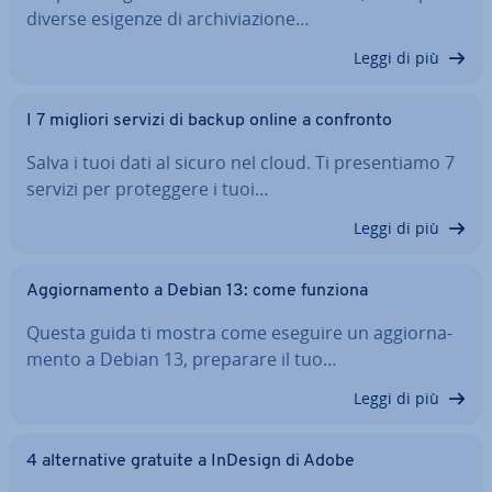
diverse esigenze di ar­chi­via­zio­ne…
Leggi di più
I 7 migliori servizi di backup online a confronto
Salva i tuoi dati al sicuro nel cloud. Ti pre­sen­tia­mo 7
servizi per pro­teg­ge­re i tuoi…
Leggi di più
Ag­gior­na­men­to a Debian 13: come funziona
Questa guida ti mostra come eseguire un ag­gior­na­
men­to a Debian 13, preparare il tuo…
Leggi di più
4 al­ter­na­ti­ve gratuite a InDesign di Adobe