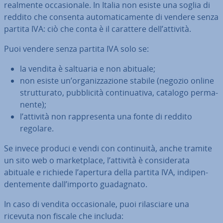
realmente oc­ca­sio­na­le. In Italia non esiste una soglia di
reddito che consenta au­to­ma­ti­ca­men­te di vendere senza
partita IVA: ciò che conta è il carattere dell’attività.
Puoi vendere senza partita IVA solo se:
la vendita è saltuaria e non abituale;
non esiste un’or­ga­niz­za­zio­ne stabile (negozio online
strut­tu­ra­to, pub­bli­ci­tà con­ti­nua­ti­va, catalogo per­ma­
nen­te);
l’attività non rap­pre­sen­ta una fonte di reddito
regolare.
Se invece produci e vendi con con­ti­nui­tà, anche tramite
un sito web o mar­ket­pla­ce, l’attività è con­si­de­ra­ta
abituale e richiede l’apertura della partita IVA, in­di­pen­
den­te­men­te dall’importo gua­da­gna­to.
In caso di vendita oc­ca­sio­na­le, puoi ri­la­scia­re una
ricevuta non fiscale che includa: