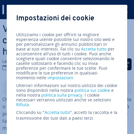
Digital Guide
Impostazioni dei cookie
Vai al contenuto prin­ci­pa­le
Vendere prodotti ar­ti­gia­na­li:
Utilizziamo i cookie per offrirti la migliore
come gua­da­gna­re con gli
esperienza utente possibile sul nostro sito web e
per personalizzare gli annunci pubblicitari in
base ai tuoi interessi. Fai clic su
Accetta tutto
per
hobby creativi
acconsentire all'uso di tutti i cookie. Puoi anche
scegliere quali cookie consentire selezionando le
La redazione di IONOS
Condividi via Facebook
Condividi via Twitter
Condividi via Li
caselle sottostanti e facendo clic su Invia
23 lug 2026
preferenze per confermare le tue scelte. Puoi
modificare le tue preferenze in qualsiasi
momento nelle
impostazioni
.
Ulteriori informazioni sul nostro utilizzo dei cookie
Indice
sono disponibili nella nostra
politica sui cookie
e
nella nostra
politica sulla privacy
. I cookie
Oltre ai canali di vendita classici come mercatini di strada
necessari verranno utilizzati anche se selezioni
Rifiuta
.
o delle pulci, internet offre una mol­ti­tu­di­ne di pos­si­bi­li­tà
Cliccando su "
Accetta tutto
", accetti la raccolta e la
per pre­sen­ta­re e vendere prodotti ar­ti­gia­na­li, dalle piat­
trasmissione dei tuoi dati a paesi terzi.
ta­for­me spe­cia­liz­za­te in ar­ti­gia­na­to come Etsy ai social
media fino ai propri siti web con negozi online.