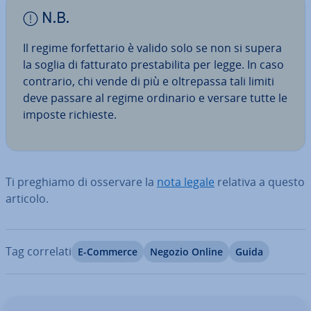
N.B.
Il regime for­fet­ta­rio è valido solo se non si supera
la soglia di fatturato pre­sta­bi­li­ta per legge. In caso
contrario, chi vende di più e ol­tre­pas­sa tali limiti
deve passare al regime ordinario e versare tutte le
imposte richieste.
Ti preghiamo di osservare la
nota legale
relativa a questo
articolo.
Tag correlati
E-Commerce
Negozio Online
Guida
Vai al menu prin­ci­pa­le