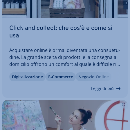
Click and collect: che cos’è e come si
usa
Ac­qui­sta­re online è ormai diventata una con­sue­tu­
di­ne. La grande scelta di prodotti e la consegna a
domicilio offrono un comfort al quale è difficile ri­
nun­cia­re. Il click and collect rap­pre­sen­ta un’al­ter­
Di­gi­ta­liz­za­zio­ne
E-Commerce
Negozio Online
na­ti­va: i clienti ordinano online e passano a ritirare
di persona. Vi…
Leggi di più