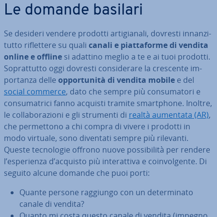
Le domande basilari
Se desideri vendere prodotti ar­ti­gia­na­li, dovresti in­nan­zi­
tut­to ri­flet­te­re su quali
canali e piat­ta­for­me di vendita
online e offline
si adattino meglio a te e ai tuoi prodotti.
So­prat­tut­to oggi dovresti con­si­de­ra­re la crescente im­
por­tan­za delle
op­por­tu­ni­tà di vendita mobile
e del
social commerce
, dato che sempre più con­su­ma­to­ri e
con­su­ma­tri­ci fanno acquisti tramite smart­pho­ne. Inoltre,
le col­la­bo­ra­zio­ni e gli strumenti di
realtà aumentata (AR)
,
che per­met­to­no a chi compra di vivere i prodotti in
modo virtuale, sono diventati sempre più rilevanti.
Queste tec­no­lo­gie offrono nuove pos­si­bi­li­tà per rendere
l’espe­rien­za d’acquisto più in­te­rat­ti­va e coin­vol­gen­te. Di
seguito alcune domande che puoi porti:
Quante persone raggiungo con un de­ter­mi­na­to
canale di vendita?
Quanto mi costa questo canale di vendita (impegno,