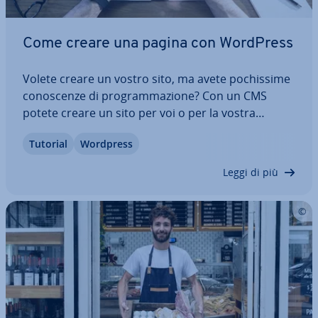
Come creare una pagina con WordPress
Volete creare un vostro sito, ma avete po­chis­si­me
co­no­scen­ze di pro­gram­ma­zio­ne? Con un CMS
potete creare un sito per voi o per la vostra
azienda anche senza disporre di co­no­scen­ze
Tutorial
Wordpress
HTML. La nostra guida di WordPress vi guida
passo per passo nella creazione del vostro sito: a…
Leggi di più