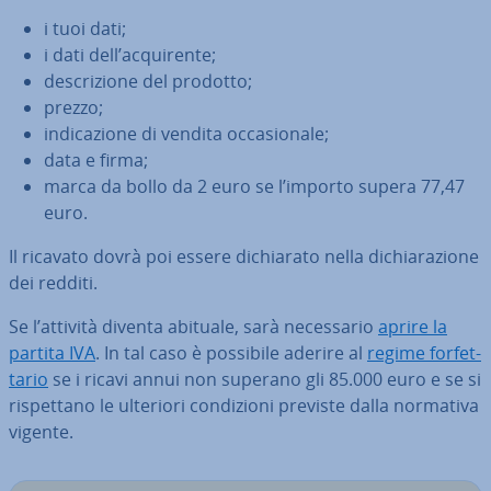
i tuoi dati;
i dati dell’ac­qui­ren­te;
de­scri­zio­ne del prodotto;
prezzo;
in­di­ca­zio­ne di vendita oc­ca­sio­na­le;
data e firma;
marca da bollo da 2 euro se l’importo supera 77,47
euro.
Il ricavato dovrà poi essere di­chia­ra­to nella di­chia­ra­zio­ne
dei redditi.
Se l’attività diventa abituale, sarà ne­ces­sa­rio
aprire la
partita IVA
. In tal caso è possibile aderire al
regime for­fet­
ta­rio
se i ricavi annui non superano gli 85.000 euro e se si
ri­spet­ta­no le ulteriori con­di­zio­ni previste dalla normativa
vigente.