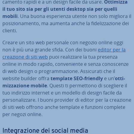
ca­men­to rapidi e a un design facile da usare.
Ottimizza
il tuo sito sia per gli utenti desktop sia per quelli
mobili
. Una buona espe­rien­za utente non solo migliora il
po­si­zio­na­men­to, ma aumenta anche la fi­de­liz­za­zio­ne dei
clienti.
Creare un sito web personale con negozio online oggi
non è più una grande sfida. Con dei buoni
editor per la
creazione di siti web
puoi rea­liz­za­re la tua presenza
online in modo rapido, con­ve­nien­te e senza co­no­scen­ze
di web design o pro­gram­ma­zio­ne. As­si­cu­ra­ti che il
website builder offra
template SEO-friendly
e un’
ot­ti­
miz­za­zio­ne mobile
. Questi ti per­met­to­no di scegliere il
tuo indirizzo internet e un modello di design facile da
per­so­na­liz­za­re. I buoni provider di editor per la creazione
di siti web offrono anche template e funzioni complete
per negozi online.
In­te­gra­zio­ne dei social media