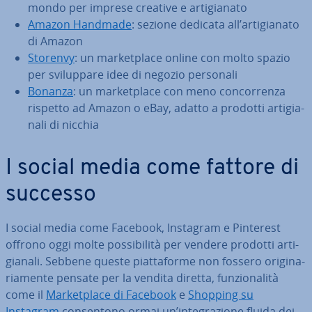
mondo per imprese creative e ar­ti­gia­na­to
Amazon Handmade
: sezione dedicata all’ar­ti­gia­na­to
di Amazon
Storenvy
: un mar­ket­pla­ce online con molto spazio
per svi­lup­pa­re idee di negozio personali
Bonanza
: un mar­ket­pla­ce con meno con­cor­ren­za
rispetto ad Amazon o eBay, adatto a prodotti ar­ti­gia­
na­li di nicchia
I social media come fattore di
successo
I social media come Facebook, Instagram e Pinterest
offrono oggi molte pos­si­bi­li­tà per vendere prodotti ar­ti­
gia­na­li. Sebbene queste piat­ta­for­me non fossero ori­gi­na­
ria­men­te pensate per la vendita diretta, fun­zio­na­li­tà
come il
Mar­ket­pla­ce di Facebook
e
Shopping su
Instagram
con­sen­to­no ormai un’in­te­gra­zio­ne fluida dei