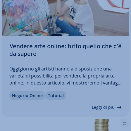
Vendere arte online: tutto quello che c’è
da sapere
Og­gi­gior­no gli artisti hanno a di­spo­si­zio­ne una
varietà di pos­si­bi­li­tà per vendere la propria arte
online. In questo articolo, vi mo­stre­re­mo i vantaggi
e gli svantaggi della vendita di opere d’arte online.
Negozio Online
Tutorial
Inoltre, vi spie­ghe­re­mo l’im­por­tan­za di un sito web
per artisti, perché è…
Leggi di più