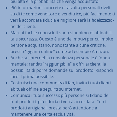
più alta è la pro­ba­bi­li­tà che venga ac­qui­sta­to.
Più in­for­ma­zio­ni concrete e talvolta personali riveli
su di te come venditore o ven­di­tri­ce, più fa­cil­men­te ti
verrà accordata fiducia e migliore sarà la fi­de­liz­za­zio­
ne dei clienti.
Marchi forti e co­no­sciu­ti sono sinonimo di af­fi­da­bi­li­
tà e sicurezza. Questo è uno dei motivi per cui molte
persone ac­qui­sta­no, no­no­stan­te alcune critiche,
presso “giganti online” come ad esempio Amazon.
Anche su internet la con­su­len­za personale è fon­da­
men­ta­le: renditi “rag­giun­gi­bi­le” e offri ai clienti la
pos­si­bi­li­tà di porre domande sul prodotto. Rispondi
loro il prima possibile.
Co­strui­sci una community di fan, invita i tuoi clienti
abituali offline a seguirti su internet.
Comunica i tuoi successi: più persone si fidano dei
tuoi prodotti, più fiducia ti verrà accordata. Con i
prodotti ar­ti­gia­na­li presta però at­ten­zio­ne a
mantenere una certa esclu­si­vi­tà.