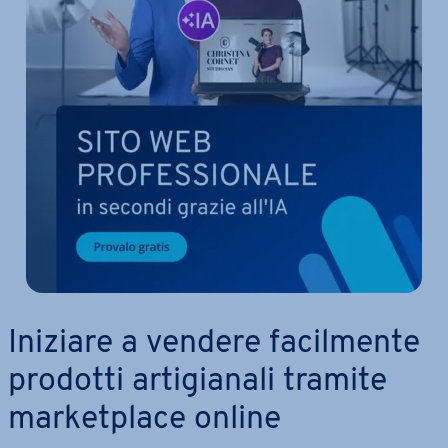
Iniziare a vendere fa­cil­men­te
prodotti ar­ti­gia­na­li tramite
mar­ket­pla­ce online