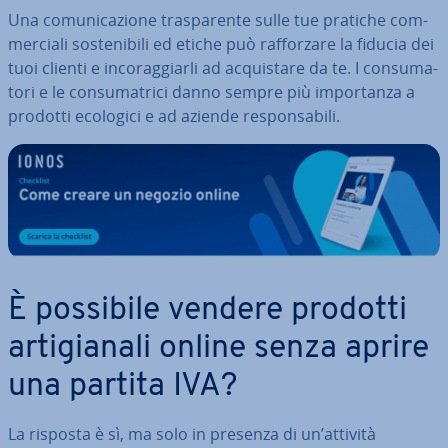
Una co­mu­ni­ca­zio­ne tra­spa­ren­te sulle tue pratiche com­
mer­cia­li so­ste­ni­bi­li ed etiche può raf­for­za­re la fiducia dei
tuoi clienti e in­co­rag­giar­li ad ac­qui­sta­re da te. I con­su­ma­
to­ri e le con­su­ma­tri­ci danno sempre più im­por­tan­za a
prodotti ecologici e ad aziende re­spon­sa­bi­li.
È possibile vendere prodotti
ar­ti­gia­na­li online senza aprire
una partita IVA?
La risposta è sì, ma solo in presenza di un’attività