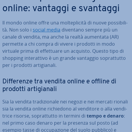
online: vantaggi e svantaggi
Il mondo online offre una mol­te­pli­ci­tà di nuove pos­si­bi­li­
tà. Non solo i
social media
diventano sempre più un
canale di vendita, ma anche la realtà aumentata (AR)
permette a chi compra di vivere i prodotti in modo
virtuale prima di ef­fet­tua­re un acquisto. Questo tipo di
shopping in­te­rat­ti­vo è un grande vantaggio so­prat­tut­to
per i prodotti ar­ti­gia­na­li.
Dif­fe­ren­ze tra vendita online e offline di
prodotti ar­ti­gia­na­li
Sia la vendita tra­di­zio­na­le nei negozi e nei mercati rionali
sia la vendita online ri­chie­do­no al venditore o alla ven­di­
tri­ce risorse, so­prat­tut­to in termini di
tempo e denaro
:
nel primo caso denaro per la presenza sul posto (ad
esempio tasse di oc­cu­pa­zio­ne del suolo pubblico) e