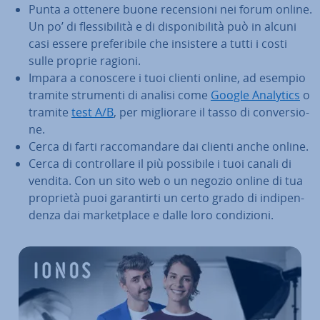
Punta a ottenere buone re­cen­sio­ni nei forum online.
Un po’ di fles­si­bi­li­tà e di di­spo­ni­bi­li­tà può in alcuni
casi essere pre­fe­ri­bi­le che insistere a tutti i costi
sulle proprie ragioni.
Impara a conoscere i tuoi clienti online, ad esempio
tramite strumenti di analisi come
Google Analytics
o
tramite
test A/B
, per mi­glio­ra­re il tasso di con­ver­sio­
ne.
Cerca di farti rac­co­man­da­re dai clienti anche online.
Cerca di con­trol­la­re il più possibile i tuoi canali di
vendita. Con un sito web o un negozio online di tua
proprietà puoi ga­ran­tir­ti un certo grado di in­di­pen­
den­za dai mar­ket­pla­ce e dalle loro con­di­zio­ni.