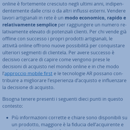
online è for­te­men­te cresciuto negli ultimi anni, in­di­pen­
den­te­men­te dalle crisi o da altri influssi esterni. Vendere
lavori ar­ti­gia­na­li in rete è un
modo economico, rapido e
re­la­ti­va­men­te semplice
per rag­giun­ge­re un numero re­
la­ti­va­men­te elevato di po­ten­zia­li clienti. Per chi vende già
offline con successo i propri prodotti ar­ti­gia­na­li, le
attività online offrono nuove pos­si­bi­li­tà per con­qui­sta­re
ulteriori segmenti di clientela. Per avere successo è
decisivo cercare di capire come vengono prese le
decisioni di acquisto nel mondo online e in che modo
l’
approccio mobile first
e le tec­no­lo­gie AR possano con­
tri­bui­re a mi­glio­ra­re l’espe­rien­za d’acquisto e in­fluen­za­re
la decisione di acquisto.
Bisogna tenere presenti i seguenti dieci punti in questo
contesto:
Più in­for­ma­zio­ni corrette e chiare sono di­spo­ni­bi­li su
un prodotto, maggiore è la fiducia dell’ac­qui­ren­te e