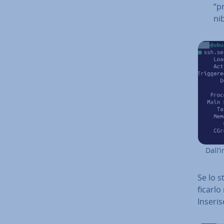
“p
ni­
Dall’i
Se lo s
fi­car­
Inseris