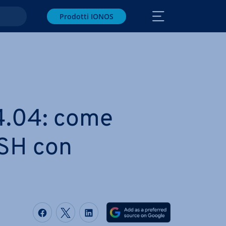
Prodotti IONOS
4.04: come
SSH con
Condividi via Facebook
Condividi via Twitter
Condividi via LinkedIN