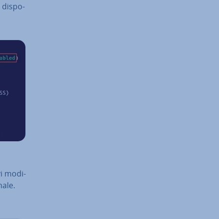
di­spo­
i mo­di­
nale.