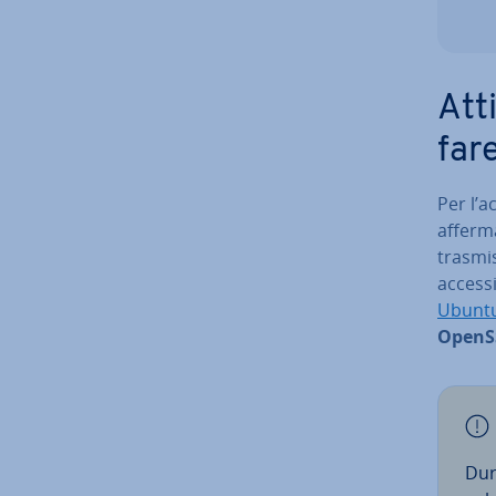
Att
far
Per l’a
afferma
tra­smis
accessi
Ubunt
OpenS
Dura