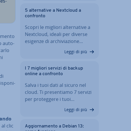
ces­
5 al­ter­na­ti­ve a Nextcloud a
confronto
Scopri le migliori al­ter­na­ti­ve a
Nextcloud, ideali per diverse
­men­to
esigenze di ar­chi­via­zio­ne…
o au­to­
rar­lo
Leggi di più
hi
I 7 migliori servizi di backup
online a confronto
di
­spo­ni­
Salva i tuoi dati al sicuro nel
cloud. Ti pre­sen­tia­mo 7 servizi
per pro­teg­ge­re i tuoi…
Leggi di più
mando
 al clic
Ag­gior­na­men­to a Debian 13: