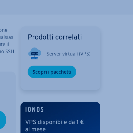
o­ne
ualsiasi
Prodotti correlati
te il
izio SSH
Server virtuali (VPS)
Scopri i pacchetti