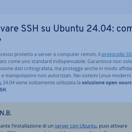
ivare SSH su Ubuntu 24.04: co
e
ccesso protetto a server o computer remoti, il
pro­to­col­lo S
to come uno standard in­di­spen­sa­bi­le. Ga­ran­ti­sce non sol
­sio­ne dati crit­to­gra­fa­ta, ma protegge anche in modo af­fi­da­
 e ma­ni­po­la­zio­ni non au­to­riz­za­ti. Nei sistemi Linux moder
u
24.04 viene so­li­ta­men­te uti­liz­za­ta la
soluzione open sourc
SH
.
N.B.
nte l’in­stal­la­zio­ne di un
server con Ubuntu
, puoi attivare