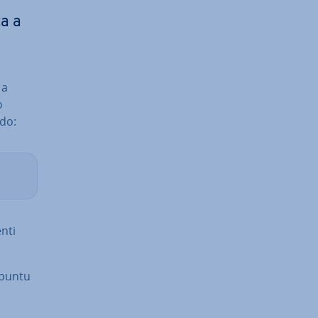
ta a
 a
o
ndo:
nti
Ubuntu