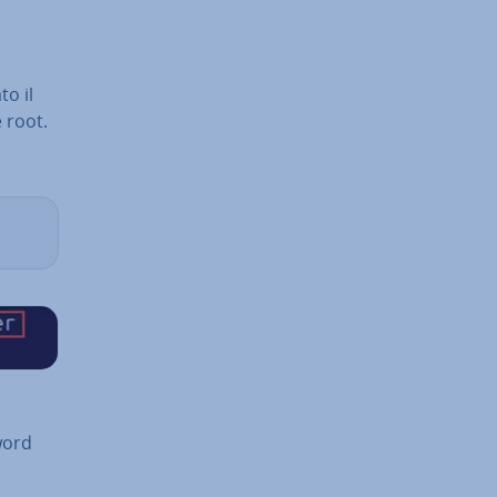
to il
 root.
word