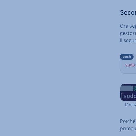
Secon
Ora segu
gestor
Il segu
bash
sudo
L’in­
Poiché 
prima de