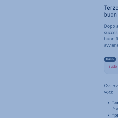
Terzo
buon 
Dopo av
successo
buon fi
avviene
bash
sudo
Osserv
voci:
“a
è a
“p