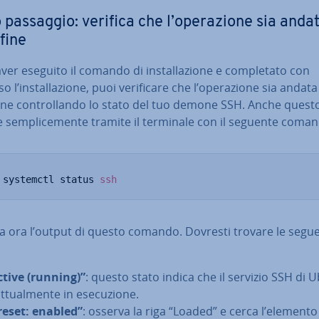
 passaggio: verifica che l’ope­ra­zio­ne sia anda
fine
er eseguito il comando di in­stal­la­zio­ne e com­ple­ta­to con
 l’in­stal­la­zio­ne, puoi ve­ri­fi­ca­re che l’ope­ra­zio­ne sia andata
ne con­trol­lan­do lo stato del tuo demone SSH. Anche quest
 sem­pli­ce­men­te tramite il terminale con il seguente coma
 systemctl status 
ssh
a ora l’output di questo comando. Dovresti trovare le segue
ctive (running)”
: questo stato indica che il servizio SSH di 
t­tual­men­te in ese­cu­zio­ne.
reset: enabled”
: osserva la riga “Loaded” e cerca l’elemento