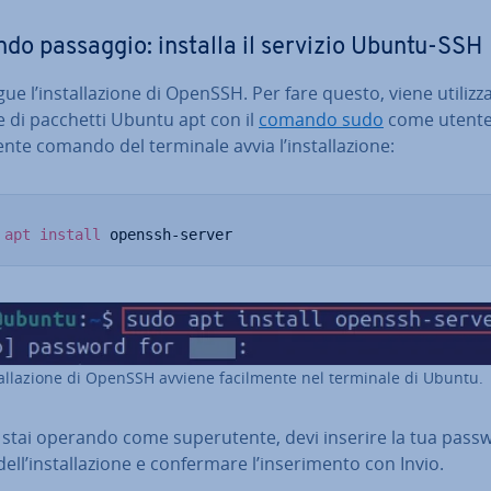
do passaggio: installa il servizio Ubuntu-SSH
e l’in­stal­la­zio­ne di OpenSSH. Per fare questo, viene uti­liz­za­
e di pacchetti Ubuntu apt con il
comando sudo
come utente
ente comando del terminale avvia l’in­stal­la­zio­ne:
apt
install
 openssh-server
stal­la­zio­ne di OpenSSH avviene fa­cil­men­te nel terminale di Ubuntu.
stai operando come su­pe­ru­ten­te, devi inserire la tua pass
ll’in­stal­la­zio­ne e con­fer­ma­re l’in­se­ri­men­to con Invio.