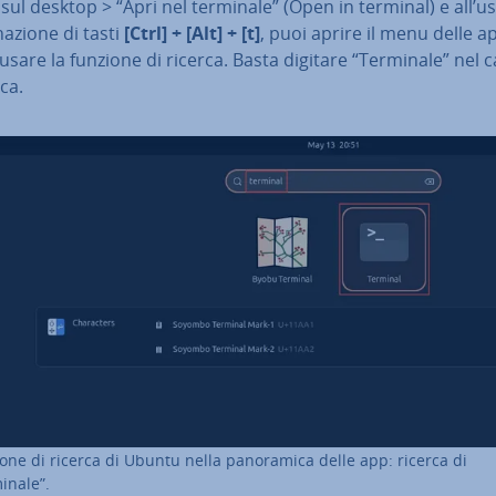
sul desktop > “Apri nel terminale” (Open in terminal) e all’us
a­zio­ne di tasti
[Ctrl] + [Alt] + [t]
, puoi aprire il menu delle ap­
e usare la funzione di ricerca. Basta digitare “Terminale” nel
rca.
one di ricerca di Ubuntu nella pa­no­ra­mi­ca delle app: ricerca di
inale”.