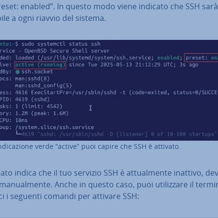
reset: enabled”. In questo modo viene indicato che SSH sarà 
bi­le a ogni riavvio del sistema.
n­di­ca­zio­ne verde “active” puoi capire che SSH è attivato.
tato indica che il tuo servizio SSH è at­tual­men­te inattivo, dev
lo ma­nual­men­te. Anche in questo caso, puoi uti­liz­za­re il termi
ci i seguenti comandi per attivare SSH: