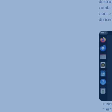
destro 
com­bi­n
zio­ni 
di rice
Funzi
“Term