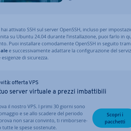
hai attivato SSH sul server OpenSSH, incluso per im­po­sta­zi
i­ni­ta su Ubuntu 24.04 durante l’in­stal­la­zio­ne, puoi farlo in q
. Puoi in­stal­la­re co­mo­da­men­te OpenSSH in seguito trami
ale
e suc­ces­si­va­men­te adattare la con­fi­gu­ra­zio­ne del serv
e esigenze di sicurezza.
vità: offerta VPS
 tuo server virtuale a prezzi im­bat­ti­bi­li
ova il nostro VPS. I primi 30 giorni sono
 omaggio e se allo scadere del periodo
Scopri i
prova non sarai convinto, ti rim­bor­se­re­
pacchetti
 tutte le spese sostenute.