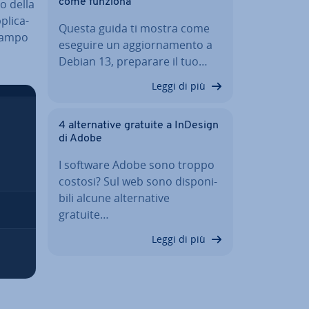
o della
come funziona
pli­ca­
Questa guida ti mostra come
 campo
eseguire un ag­gior­na­men­to a
Debian 13, preparare il tuo…
Leggi di più
4 al­ter­na­ti­ve gratuite a InDesign
di Adobe
I software Adobe sono troppo
costosi? Sul web sono di­spo­ni­
bi­li alcune al­ter­na­ti­ve
gratuite…
Leggi di più