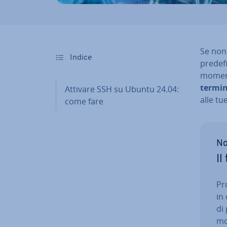
Se non 
Indice
pre­de­f
momento
termin
Attivare SSH su Ubuntu 24.04:
alle tu
come fare
No
Il
Pr
in
di 
mo