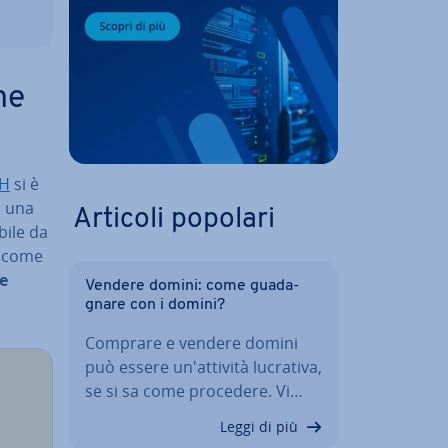
me
SH
si è
o una
Articoli popolari
bi­le da
ni come
e
Vendere domini: come gua­da­
gna­re con i domini?
Comprare e vendere domini
può essere un'at­ti­vi­tà lucrativa,
se si sa come procedere. Vi…
Leggi di più