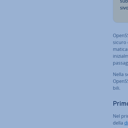
subi
si­v
OpenSSH
sicuro 
ma­ti­ca
ini­zia
passag
Nella s
OpenSSH
bi­li.
Primo
Nel pr
della
di