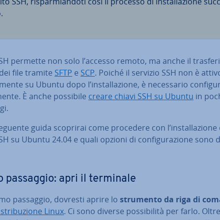
to SSH, ri­spar­mian­do­ti così il processo di in­stal­la­zio­ne suc­
o.
 permette non solo l’accesso remoto, ma anche il tra­sfe­ri
dei file tramite
SFTP
e
SCP
. Poiché il servizio SSH non è attiv
­men­te su Ubuntu dopo l’in­stal­la­zio­ne, è ne­ces­sa­rio con­fi­gu­
l­men­te. È anche possibile
creare chiavi SSH su Ubuntu
in poc
gi.
eguente guida scoprirai come procedere con l’in­stal­la­zio­ne 
 su Ubuntu 24.04 e quali opzioni di con­fi­gu­ra­zio­ne sono di
 passaggio: apri il terminale
imo passaggio, dovresti aprire lo
strumento da riga di co
­stri­bu­zio­ne Linux
. Ci sono diverse pos­si­bi­li­tà per farlo. Oltre