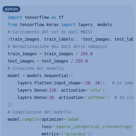
python
import
 tensorflow 
as
from
 tensorflow
.
keras 
import
 layers
,
# Caricamento del set di dati MNIST
(
train_images
,
 train_labels
)
,
(
test_images
,
 test_lab
# Normalizzazione dei dati delle immagini
train_images 
=
 train_images 
/
255.0
test_images 
=
 test_images 
/
255.0
# Creazione del modello
model 
=
 models
.
Sequential
(
[
    layers
.
Flatten
(
input_shape
=
(
28
,
28
)
)
,
# Le imma
    layers
.
Dense
(
128
,
 activation
=
'relu'
)
,
    layers
.
Dense
(
10
,
 activation
=
'softmax'
)
# 10 cla
]
)
# Compilazione del modello
model
.
compile
(
optimizer
=
'adam'
,
              loss
=
'sparse_categorical_crossentropy'
              metrics
=
[
'accuracy'
]
)