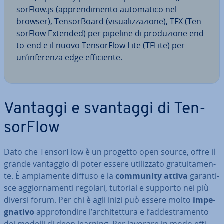
sor­Flow.js (ap­pren­di­men­to au­to­ma­ti­co nel
browser), Ten­sor­Board (vi­sua­liz­za­zio­ne), TFX (Ten­
sor­Flow Extended) per pipeline di pro­du­zio­ne end-
to-end e il nuovo Ten­sor­Flow Lite (TFLite) per
un’inferenza edge ef­fi­cien­te.
Vantaggi e svantaggi di Ten­
sor­Flow
Dato che Ten­sor­Flow è un progetto open source, offre il
grande vantaggio di poter essere uti­liz­za­to gra­tui­ta­men­
te. È am­pia­men­te diffuso e la
community attiva
ga­ran­ti­
sce ag­gior­na­men­ti regolari, tutorial e supporto nei più
diversi forum. Per chi è agli inizi può essere molto
im­pe­
gna­ti­vo
ap­pro­fon­di­re l’ar­chi­tet­tu­ra e l’ad­de­stra­men­to