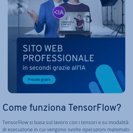
Come funziona Ten­sor­Flow?
Ten­sor­Flow si basa sul lavoro con i tensori e su modalità
di ese­cu­zio­ne in cui vengono svolte ope­ra­zio­ni ma­te­ma­ti­