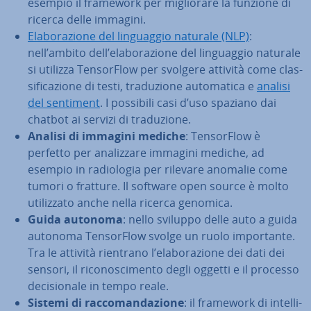
esempio il framework per mi­glio­ra­re la funzione di
ricerca delle immagini.
Ela­bo­ra­zio­ne del lin­guag­gio naturale (NLP)
:
nell’ambito dell’ela­bo­ra­zio­ne del lin­guag­gio naturale
si utilizza Ten­sor­Flow per svolgere attività come clas­
si­fi­ca­zio­ne di testi, tra­du­zio­ne au­to­ma­ti­ca e
analisi
del sentiment
. I possibili casi d’uso spaziano dai
chatbot ai servizi di tra­du­zio­ne.
Analisi di immagini mediche
: Ten­sor­Flow è
perfetto per ana­liz­za­re immagini mediche, ad
esempio in ra­dio­lo­gia per rilevare anomalie come
tumori o fratture. Il software open source è molto
uti­liz­za­to anche nella ricerca genomica.
Guida autonoma
: nello sviluppo delle auto a guida
autonoma Ten­sor­Flow svolge un ruolo im­por­tan­te.
Tra le attività rientrano l’ela­bo­ra­zio­ne dei dati dei
sensori, il ri­co­no­sci­men­to degli oggetti e il processo
de­ci­sio­na­le in tempo reale.
Sistemi di rac­co­man­da­zio­ne
: il framework di in­tel­li­