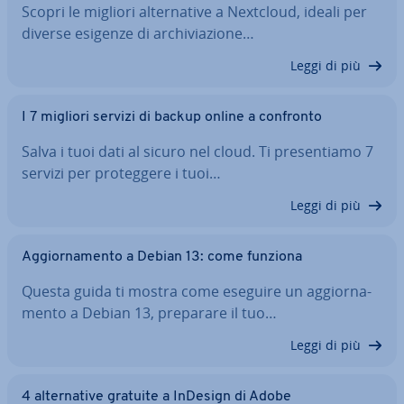
Scopri le migliori al­ter­na­ti­ve a Nextcloud, ideali per
diverse esigenze di ar­chi­via­zio­ne…
Leggi di più
I 7 migliori servizi di backup online a confronto
Salva i tuoi dati al sicuro nel cloud. Ti pre­sen­tia­mo 7
servizi per pro­teg­ge­re i tuoi…
Leggi di più
Ag­gior­na­men­to a Debian 13: come funziona
Questa guida ti mostra come eseguire un ag­gior­na­
men­to a Debian 13, preparare il tuo…
Leggi di più
4 al­ter­na­ti­ve gratuite a InDesign di Adobe