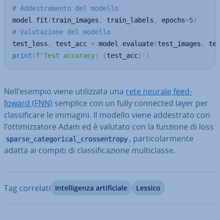
# Addestramento del modello
model
.
fit
(
train_images
,
 train_labels
,
 epochs
=
5
)
# Valutazione del modello
test_loss
,
 test_acc 
=
 model
.
evaluate
(
test_images
,
 te
print
(
f'Test accuracy: 
{
test_acc
}
'
)
Nell’esempio viene uti­liz­za­ta una
rete neurale feed-
foward (FNN)
semplice con un fully connected layer per
clas­si­fi­ca­re le immagini. Il modello viene ad­de­stra­to con
l’ot­ti­miz­za­to­re Adam ed è valutato con la funzione di loss
, par­ti­co­lar­men­te
sparse_categorical_crossentropy
adatta ai compiti di clas­si­fi­ca­zio­ne mul­ti­clas­se.
Tag correlati
In­tel­li­gen­za ar­ti­fi­cia­le
Lessico