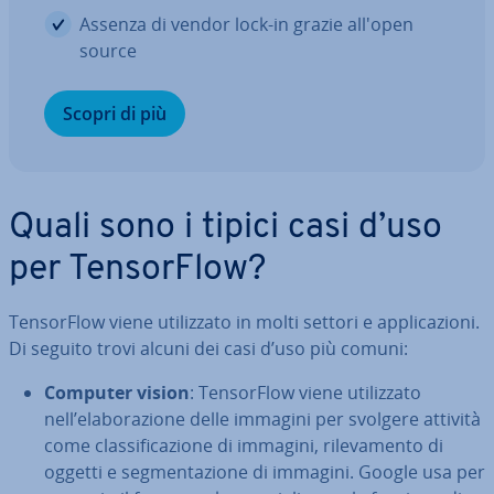
Assenza di vendor lock-in grazie all'open
source
Scopri di più
Quali sono i tipici casi d’uso
per Ten­sor­Flow?
Ten­sor­Flow viene uti­liz­za­to in molti settori e ap­pli­ca­zio­ni.
Di seguito trovi alcuni dei casi d’uso più comuni:
Computer vision
: Ten­sor­Flow viene uti­liz­za­to
nell’ela­bo­ra­zio­ne delle immagini per svolgere attività
come clas­si­fi­ca­zio­ne di immagini, ri­le­va­men­to di
oggetti e seg­men­ta­zio­ne di immagini. Google usa per