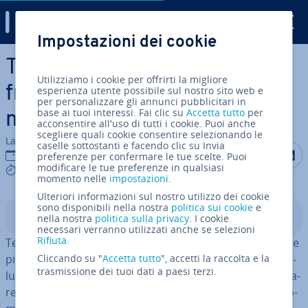
Digital Guide
Impostazioni dei cookie
Vai al contenuto prin­ci­pa­le
Ten­sor­Flow: il potente
Utilizziamo i cookie per offrirti la migliore
framework per l’ap­pren­di­
esperienza utente possibile sul nostro sito web e
per personalizzare gli annunci pubblicitari in
base ai tuoi interessi. Fai clic su
Accetta tutto
per
men­to au­to­ma­ti­co
acconsentire all'uso di tutti i cookie. Puoi anche
scegliere quali cookie consentire selezionando le
La redazione di IONOS
caselle sottostanti e facendo clic su Invia
Condividi 
Condiv
C
01 lug 2026
preferenze per confermare le tue scelte. Puoi
modificare le tue preferenze in qualsiasi
8 mins
momento nelle
impostazioni
.
Ulteriori informazioni sul nostro utilizzo dei cookie
sono disponibili nella nostra
politica sui cookie
e
Indice
nella nostra
politica sulla privacy
. I cookie
necessari verranno utilizzati anche se selezioni
Rifiuta
.
Ten­sor­Flow è uno dei framework di in­tel­li­gen­za ar­ti­fi­cia­le
più co­no­sciu­ti e potenti. Il software di Google offre a svi­
Cliccando su "
Accetta tutto
", accetti la raccolta e la
trasmissione dei tuoi dati a paesi terzi.
lup­pa­tri­ci e svi­lup­pa­to­ri la pos­si­bi­li­tà di creare, ad­de­stra­
re e uti­liz­za­re modelli complessi di ap­pren­di­men­to au­to­