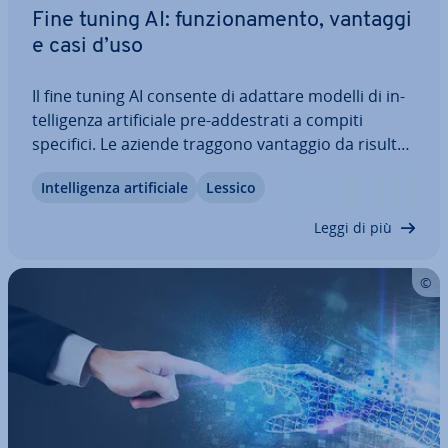
Fine tuning AI: fun­zio­na­men­to, vantaggi
e casi d’uso
Il fine tuning AI consente di adattare modelli di in­
tel­li­gen­za ar­ti­fi­cia­le pre-ad­de­stra­ti a compiti
specifici. Le aziende traggono vantaggio da risultati
più precisi, meno bisogno di dati e costi ridotti.
In­tel­li­gen­za ar­ti­fi­cia­le
Lessico
Scopri come funziona il fine tuning nell’in­tel­li­gen­za
ar­ti­fi­cia­le e…
Leggi di più