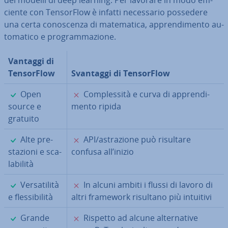
dei modelli di deep learning. Per lavorare in modo ef­fi­
cien­te con Ten­sor­Flow è infatti ne­ces­sa­rio possedere
una certa co­no­scen­za di ma­te­ma­ti­ca, ap­pren­di­men­to au­
to­ma­ti­co e pro­gram­ma­zio­ne.
Vantaggi di
Ten­sor­Flow
Svantaggi di Ten­sor­Flow
✓
✗
Open
Com­ples­si­tà e curva di ap­pren­di­
source e
men­to ripida
gratuito
✓
✗
Alte pre­
API/astra­zio­ne può risultare
sta­zio­ni e sca­
confusa all’inizio
la­bi­li­tà
✓
✗
Ver­sa­ti­li­tà
In alcuni ambiti i flussi di lavoro di
e fles­si­bi­li­tà
altri framework risultano più intuitivi
✓
✗
Grande
Rispetto ad alcune al­ter­na­ti­ve