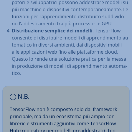
pa­to­ri e svi­lup­pa­tri­ci possono ad­de­stra­re modelli su
più macchine o di­spo­si­ti­vi con­tem­po­ra­nea­men­te. Le
funzioni per l’ap­pren­di­men­to di­stri­bui­to sud­di­vi­do­
no l’ad­de­stra­men­to tra più pro­ces­so­ri e GPU.
Di­stri­bu­zio­ne semplice dei modelli
: Ten­sor­Flow
consente di di­stri­bui­re modelli di ap­pren­di­men­to au­
to­ma­ti­co in diversi ambienti, dai di­spo­si­ti­vi mobili
alle ap­pli­ca­zio­ni web fino alle piat­ta­for­me cloud.
Questo lo rende una soluzione pratica per la messa
in pro­du­zio­ne di modelli di ap­pren­di­men­to au­to­ma­
ti­co.
N.B.
Ten­sor­Flow non è composto solo dal framework
prin­ci­pa­le, ma da un eco­si­ste­ma più ampio con
librerie e strumenti ag­giun­ti­vi come Ten­sor­Flow
Hub (re­po­si­to­ry per modelli pre­ad­de­stra­ti), Ten­