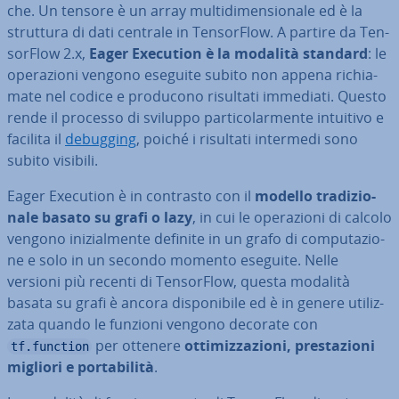
che. Un tensore è un array mul­ti­di­men­sio­na­le ed è la
struttura di dati centrale in Ten­sor­Flow. A partire da Ten­
sor­Flow 2.x,
Eager Execution è la modalità standard
: le
ope­ra­zio­ni vengono eseguite subito non appena ri­chia­
ma­te nel codice e producono risultati immediati. Questo
rende il processo di sviluppo par­ti­co­lar­men­te intuitivo e
facilita il
debugging
, poiché i risultati intermedi sono
subito visibili.
Eager Execution è in contrasto con il
modello tra­di­zio­
na­le basato su grafi o lazy
, in cui le ope­ra­zio­ni di calcolo
vengono ini­zial­men­te definite in un grafo di com­pu­ta­zio­
ne e solo in un secondo momento eseguite. Nelle
versioni più recenti di Ten­sor­Flow, questa modalità
basata su grafi è ancora di­spo­ni­bi­le ed è in genere uti­liz­
za­ta quando le funzioni vengono decorate con
per ottenere
ot­ti­miz­za­zio­ni, pre­sta­zio­ni
tf.function
migliori e por­ta­bi­li­tà
.