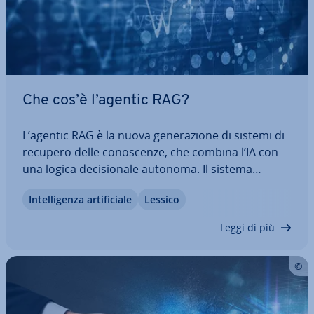
Che cos’è l’agentic RAG?
L’agentic RAG è la nuova ge­ne­ra­zio­ne di sistemi di
recupero delle co­no­scen­ze, che combina l’IA con
una logica de­ci­sio­na­le autonoma. Il sistema
analizza le richieste, individua le in­for­ma­zio­ni
In­tel­li­gen­za ar­ti­fi­cia­le
Lessico
mancanti e accede in modo dinamico a fonti di
dati ag­gior­na­te. In questo articolo…
Leggi di più