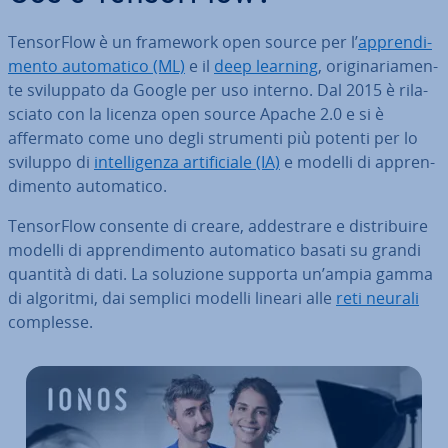
Ten­sor­Flow è un framework open source per l’
ap­pren­di­
men­to au­to­ma­ti­co (ML)
e il
deep learning
, ori­gi­na­ria­men­
te svi­lup­pa­to da Google per uso interno. Dal 2015 è ri­la­
scia­to con la licenza open source Apache 2.0 e si è
affermato come uno degli strumenti più potenti per lo
sviluppo di
in­tel­li­gen­za ar­ti­fi­cia­le (IA)
e modelli di ap­pren­
di­men­to au­to­ma­ti­co.
Ten­sor­Flow consente di creare, ad­de­stra­re e di­stri­bui­re
modelli di ap­pren­di­men­to au­to­ma­ti­co basati su grandi
quantità di dati. La soluzione supporta un’ampia gamma
di algoritmi, dai semplici modelli lineari alle
reti neurali
complesse.