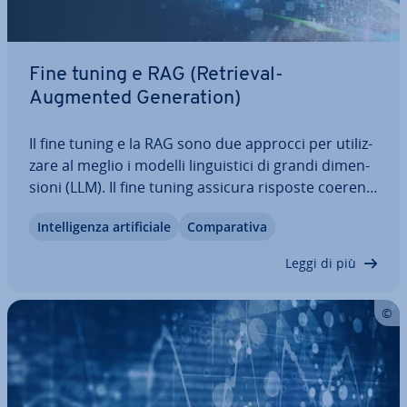
Fine tuning e RAG (Retrieval-
Augmented Ge­ne­ra­tion)
Il fine tuning e la RAG sono due approcci per uti­liz­
za­re al meglio i modelli lin­gui­sti­ci di grandi di­men­
sio­ni (LLM). Il fine tuning assicura risposte coerenti
e uno stile uniforme, mentre la RAG integra co­no­
In­tel­li­gen­za ar­ti­fi­cia­le
Com­pa­ra­ti­va
scen­ze attuali da fonti esterne. Entrambi i metodi
hanno i loro punti di…
Leggi di più