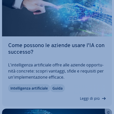
Come possono le aziende usare l'IA con
successo?
L'in­tel­li­gen­za ar­ti­fi­cia­le offre alle aziende op­por­tu­
ni­tà concrete: scopri vantaggi, sfide e requisiti per
un'im­ple­men­ta­zio­ne efficace.
In­tel­li­gen­za ar­ti­fi­cia­le
Guida
Leggi di più