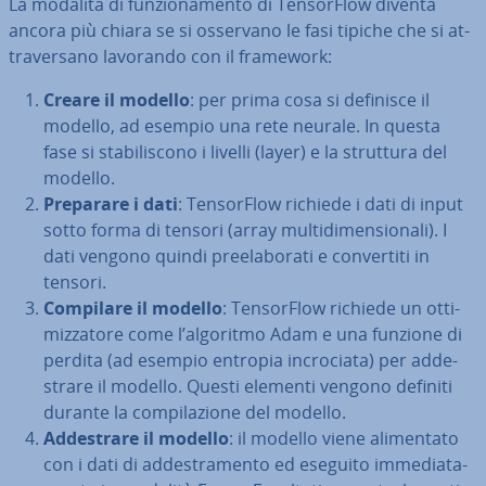
La modalità di fun­zio­na­men­to di Ten­sor­Flow diventa
ancora più chiara se si osservano le fasi tipiche che si at­
tra­ver­sa­no lavorando con il framework:
Creare il modello
: per prima cosa si definisce il
modello, ad esempio una rete neurale. In questa
fase si sta­bi­li­sco­no i livelli (layer) e la struttura del
modello.
Preparare i dati
: Ten­sor­Flow richiede i dati di input
sotto forma di tensori (array mul­ti­di­men­sio­na­li). I
dati vengono quindi pre­e­la­bo­ra­ti e con­ver­ti­ti in
tensori.
Compilare il modello
: Ten­sor­Flow richiede un ot­ti­
miz­za­to­re come l’algoritmo Adam e una funzione di
perdita (ad esempio entropia in­cro­cia­ta) per ad­de­
stra­re il modello. Questi elementi vengono definiti
durante la com­pi­la­zio­ne del modello.
Ad­de­stra­re il modello
: il modello viene ali­men­ta­to
con i dati di ad­de­stra­men­to ed eseguito im­me­dia­ta­