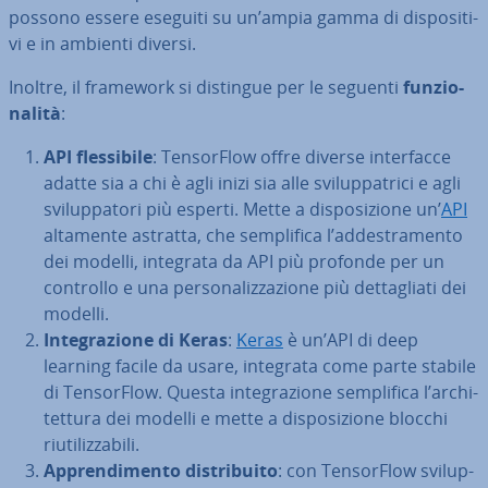
possono essere eseguiti su un’ampia gamma di di­spo­si­ti­
vi e in ambienti diversi.
Inoltre, il framework si distingue per le seguenti
fun­zio­
na­li­tà
:
API fles­si­bi­le
: Ten­sor­Flow offre diverse in­ter­fac­ce
adatte sia a chi è agli inizi sia alle svi­lup­pa­tri­ci e agli
svi­lup­pa­to­ri più esperti. Mette a di­spo­si­zio­ne un’
API
altamente astratta, che sem­pli­fi­ca l’ad­de­stra­men­to
dei modelli, integrata da API più profonde per un
controllo e una per­so­na­liz­za­zio­ne più det­ta­glia­ti dei
modelli.
In­te­gra­zio­ne di Keras
:
Keras
è un’API di deep
learning facile da usare, integrata come parte stabile
di Ten­sor­Flow. Questa in­te­gra­zio­ne sem­pli­fi­ca l’ar­chi­
tet­tu­ra dei modelli e mette a di­spo­si­zio­ne blocchi
riu­ti­liz­za­bi­li.
Ap­pren­di­men­to di­stri­bui­to
: con Ten­sor­Flow svi­lup­