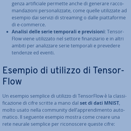
gen­za ar­ti­fi­cia­le permette anche di generare rac­co­
man­da­zio­ni per­so­na­liz­za­te, come quelle uti­liz­za­te ad
esempio dai servizi di streaming o dalle piat­ta­for­me
di e-commerce.
Analisi delle serie temporali e pre­vi­sio­ni
: Ten­sor­
Flow viene uti­liz­za­to nel settore fi­nan­zia­rio e in altri
ambiti per ana­liz­za­re serie temporali e prevedere
tendenze ed eventi.
Esempio di utilizzo di Ten­sor­
Flow
Un esempio semplice di utilizzo di Ten­sor­Flow è la clas­si­
fi­ca­zio­ne di cifre scritte a mano dal
set di dati MNIST
,
molto usato nella community dell’ap­pren­di­men­to au­to­
ma­ti­co. Il seguente esempio mostra come creare una
rete neurale semplice per ri­co­no­sce­re queste cifre: