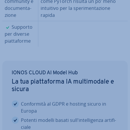
community e
come PyTorch risulta un po’ meno
do­cu­men­ta­
intuitivo per la spe­ri­men­ta­zio­ne
zio­ne
rapida
✓
Supporto
per diverse
piat­ta­for­me
IONOS CLOUD AI Model Hub
La tua piat­ta­for­ma IA mul­ti­mo­da­le e
sicura
Con­for­mi­tà al GDPR e hosting sicuro in
Europa
Potenti modelli basati sul­l'in­tel­li­gen­za ar­ti­fi­
cia­le