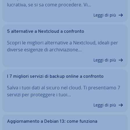
lucrativa, se si sa come procedere. Vi…
Leggi di più
5 al­ter­na­ti­ve a Nextcloud a confronto
Scopri le migliori al­ter­na­ti­ve a Nextcloud, ideali per
diverse esigenze di ar­chi­via­zio­ne…
Leggi di più
I 7 migliori servizi di backup online a confronto
Salva i tuoi dati al sicuro nel cloud. Ti pre­sen­tia­mo 7
servizi per pro­teg­ge­re i tuoi…
Leggi di più
Ag­gior­na­men­to a Debian 13: come funziona