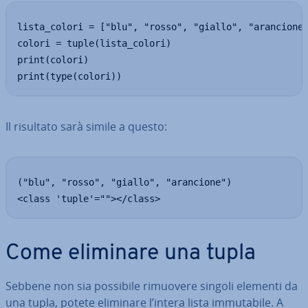
lista_colori = ["blu", "rosso", "giallo", "arancione"
colori = tuple(lista_colori)

print(colori)

print(type(colori))
Il risultato sarà simile a questo:
("blu", "rosso", "giallo", "arancione")

<class 'tuple'=""></class>
Come eliminare una tupla
Sebbene non sia possibile rimuovere singoli elementi da
una tupla, potete eliminare l’intera lista im­mu­ta­bi­le. A