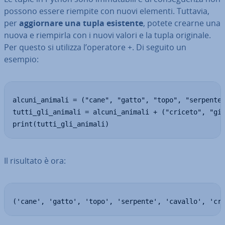
possono essere riempite con nuovi elementi. Tuttavia,
per
ag­gior­na­re una tupla esistente
, potete crearne una
nuova e riempirla con i nuovi valori e la tupla originale.
Per questo si utilizza l’operatore +. Di seguito un
esempio:
alcuni_animali = ("cane", "gatto", "topo", "serpente"
tutti_gli_animali = alcuni_animali + ("criceto", "gir
print(tutti_gli_animali)
Il risultato è ora:
('cane', 'gatto', 'topo', 'serpente', 'cavallo', 'cr