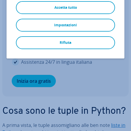
Web Hosting
Accetta tutto
Miglior Hosting per il tuo sito web o
negozio
impostazioni
Di­spo­ni­bi­li­tà garantita al 99,99%
Rifiuta
Dominio, SSL ed e-mail inclusi
As­si­sten­za 24/7 in lingua italiana
Inizia ora gratis
Cosa sono le tuple in Python?
A prima vista, le tuple as­so­mi­glia­no alle ben note
liste in