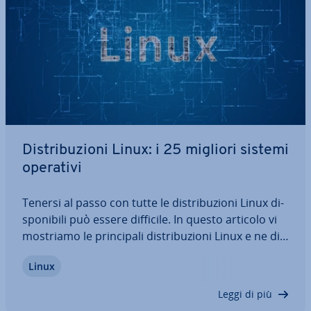
Di­stri­bu­zio­ni Linux: i 25 migliori sistemi
operativi
Tenersi al passo con tutte le di­stri­bu­zio­ni Linux di­
spo­ni­bi­li può essere difficile. In questo articolo vi
mostriamo le prin­ci­pa­li di­stri­bu­zio­ni Linux e ne di­
scu­tia­mo i diversi scopi. Se state cercando un’al­
Linux
ter­na­ti­va Linux per la vostra azienda o se siete
sem­pli­ce­men­te curiosi di…
Leggi di più