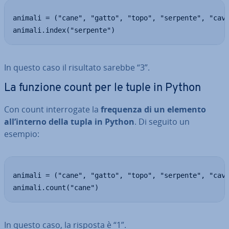
animali = ("cane", "gatto", "topo", "serpente", "cava
animali.index("serpente")
In questo caso il risultato sarebbe “3”.
La funzione count per le tuple in Python
Con count in­ter­ro­ga­te la
frequenza di un elemento
all’interno della tupla in Python
. Di seguito un
esempio:
animali = ("cane", "gatto", "topo", "serpente", "cava
animali.count("cane")
In questo caso, la risposta è “1”.