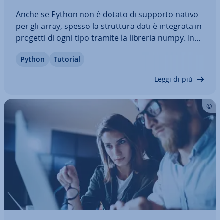
Anche se Python non è dotato di supporto nativo
per gli array, spesso la struttura dati è integrata in
progetti di ogni tipo tramite la libreria numpy. In
Python sono di­spo­ni­bi­li diverse funzioni che per­
Python
Tutorial
met­to­no di conoscere la quantità di elementi in un
array re­sti­tuen­do­ne la…
Leggi di più