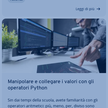
au­to­ma­ti­ci, salutare gli amici o rac­co­glie­re dati.
Potete ag­giun­ge­re bot pre-pro­gram­ma­ti al…
Leggi di più
Ma­ni­po­la­re e collegare i valori con gli
operatori Python
Sin dai tempi della scuola, avete fa­mi­lia­ri­tà con gli
operatori arit­me­ti­ci: più, meno, per, diviso sono