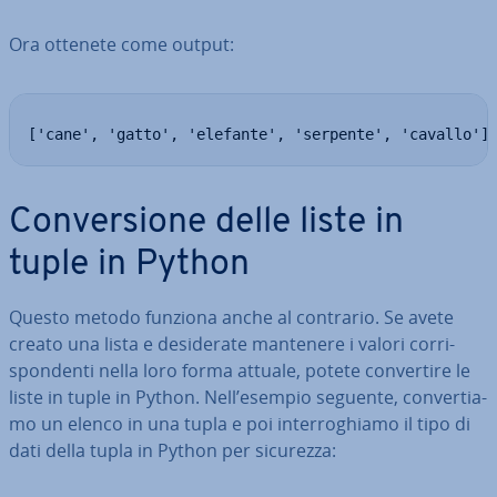
Ora ottenete come output:
['cane', 'gatto', 'elefante', 'serpente', 'cavallo']
Con­ver­sio­ne delle liste in
tuple in Python
Questo metodo funziona anche al contrario. Se avete
creato una lista e de­si­de­ra­te mantenere i valori cor­ri­
spon­den­ti nella loro forma attuale, potete con­ver­ti­re le
liste in tuple in Python. Nell’esempio seguente, con­ver­tia­
mo un elenco in una tupla e poi in­ter­ro­ghia­mo il tipo di
dati della tupla in Python per sicurezza: