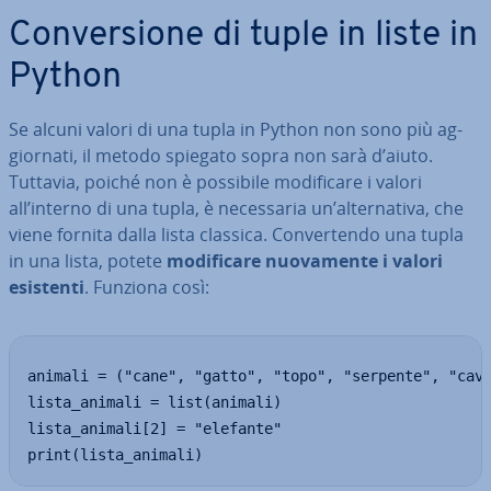
Con­ver­sio­ne di tuple in liste in
Python
Se alcuni valori di una tupla in Python non sono più ag­
gior­na­ti, il metodo spiegato sopra non sarà d’aiuto.
Tuttavia, poiché non è possibile mo­di­fi­ca­re i valori
all’interno di una tupla, è ne­ces­sa­ria un’al­ter­na­ti­va, che
viene fornita dalla lista classica. Con­ver­ten­do una tupla
in una lista, potete
mo­di­fi­ca­re nuo­va­men­te i valori
esistenti
. Funziona così:
animali = ("cane", "gatto", "topo", "serpente", "cava
lista_animali = list(animali)

lista_animali[2] = "elefante"

print(lista_animali)