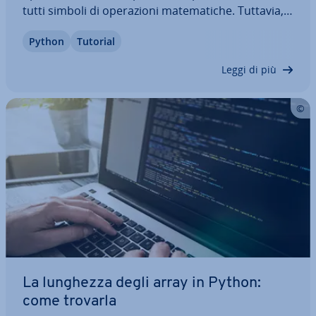
tutti simboli di ope­ra­zio­ni ma­te­ma­ti­che. Tuttavia,
un lin­guag­gio di pro­gram­ma­zio­ne come Python
Python
Tutorial
conosce molti più operatori. È possibile elaborare
non solo numeri, ma anche…
Leggi di più
La lunghezza degli array in Python:
come trovarla