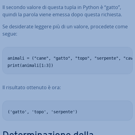
Il secondo valore di questa tupla in Python è “gatto”,
quindi la parola viene emessa dopo questa richiesta.
Se de­si­de­ra­te leggere più di un valore, procedete come
segue:
animali = ("cane", "gatto", "topo", "serpente", "cava
print(animali[1:3])
Il risultato ottenuto è ora:
('gatto', 'topo', 'serpente')