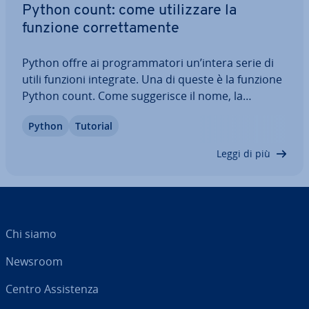
Python count: come uti­liz­za­re la
funzione cor­ret­ta­men­te
Python offre ai pro­gram­ma­to­ri un’intera serie di
utili funzioni integrate. Una di queste è la funzione
Python count. Come sug­ge­ri­sce il nome, la
funzione serve a contare le oc­cor­ren­ze di de­ter­mi­
Python
Tutorial
na­ti elementi ed è quindi l’ideale per le analisi di
frequenza. Scoprite come…
Leggi di più
Chi siamo
Newsroom
Centro As­si­sten­za