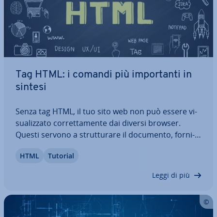
Tag HTML: i comandi più im­por­tan­ti in
sintesi
Senza tag HTML, il tuo sito web non può essere vi­
sua­liz­za­to cor­ret­ta­men­te dai diversi browser.
Questi servono a strut­tu­ra­re il documento, for­ni­
sco­no in­for­ma­zio­ni rilevanti e per questo sono
HTML
Tutorial
par­ti­co­lar­men­te im­por­tan­ti per il tuo sito web. In
questo articolo ti mostriamo i comandi…
Leggi di più