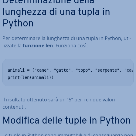
De­ter­mi­na­zio­ne della
lunghezza di una tupla in
Python
Per de­ter­mi­na­re la lunghezza di una tupla in Python, uti­
liz­za­te la
funzione len
. Funziona così:
animali = ("cane", "gatto", "topo", "serpente", "cava
print(len(animali))
Il risultato ottenuto sarà un “5” per i cinque valori
contenuti.
Modifica delle tuple in Python
Le tuple in Python sono im­mu­ta­bi­li e di con­se­guen­za non