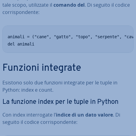
tale scopo, uti­liz­za­te il
comando del
. Di seguito il codice
cor­ri­spon­den­te:
animali = ("cane", "gatto", "topo", "serpente", "cava
del animali
Funzioni integrate
Esistono solo due funzioni integrate per le tuple in
Python: index e count.
La funzione index per le tuple in Python
Con index in­ter­ro­ga­te l’
indice di un dato valore
. Di
seguito il codice cor­ri­spon­den­te: