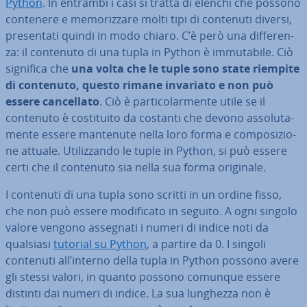
Python
. In entrambi i casi si tratta di elenchi che possono
contenere e me­mo­riz­za­re molti tipi di contenuti diversi,
pre­sen­ta­ti quindi in modo chiaro. C’è però una dif­fe­ren­
za: il contenuto di una tupla in Python è im­mu­ta­bi­le. Ciò
significa che
una volta che le tuple sono state riempite
di contenuto, questo rimane invariato e non può
essere can­cel­la­to
. Ciò è par­ti­co­lar­men­te utile se il
contenuto è co­sti­tui­to da costanti che devono as­so­lu­ta­
men­te essere mantenute nella loro forma e com­po­si­zio­
ne attuale. Uti­liz­zan­do le tuple in Python, si può essere
certi che il contenuto sia nella sua forma originale.
I contenuti di una tupla sono scritti in un ordine fisso,
che non può essere mo­di­fi­ca­to in seguito. A ogni singolo
valore vengono assegnati i numeri di indice noti da
qualsiasi
tutorial su Python
, a partire da 0. I singoli
contenuti all’interno della tupla in Python possono avere
gli stessi valori, in quanto possono comunque essere
distinti dai numeri di indice. La sua lunghezza non è