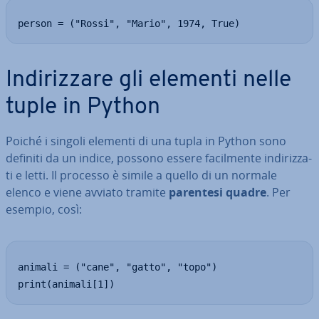
person = ("Rossi", "Mario", 1974, True)
In­di­riz­za­re gli elementi nelle
tuple in Python
Poiché i singoli elementi di una tupla in Python sono
definiti da un indice, possono essere fa­cil­men­te in­di­riz­za­
ti e letti. Il processo è simile a quello di un normale
elenco e viene avviato tramite
parentesi quadre
. Per
esempio, così:
animali = ("cane", "gatto", "topo")

print(animali[1])