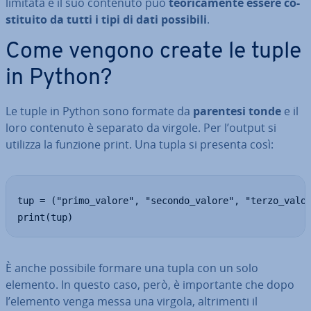
limitata e il suo contenuto può
teo­ri­ca­men­te essere co­
sti­tui­to da tutti i tipi di dati possibili
.
Come vengono create le tuple
in Python?
Le tuple in Python sono formate da
parentesi tonde
e il
loro contenuto è separato da virgole. Per l’output si
utilizza la funzione print. Una tupla si presenta così:
tup = ("primo_valore", "secondo_valore", "terzo_valor
print(tup)
È anche possibile formare una tupla con un solo
elemento. In questo caso, però, è im­por­tan­te che dopo
l’elemento venga messa una virgola, al­tri­men­ti il