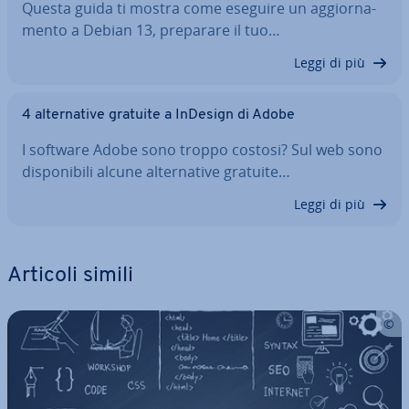
Questa guida ti mostra come eseguire un ag­gior­na­
men­to a Debian 13, preparare il tuo…
Leggi di più
4 al­ter­na­ti­ve gratuite a InDesign di Adobe
I software Adobe sono troppo costosi? Sul web sono
di­spo­ni­bi­li alcune al­ter­na­ti­ve gratuite…
Leggi di più
Articoli simili