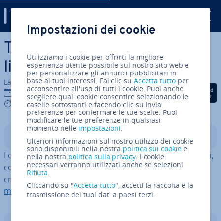
Digital Guide
Impostazioni dei cookie
Vai al contenuto prin­ci­pa­le
Tuple in Python: come creare
Utilizziamo i cookie per offrirti la migliore
liste im­mu­ta­bi­li
esperienza utente possibile sul nostro sito web e
per personalizzare gli annunci pubblicitari in
base ai tuoi interessi. Fai clic su
Accetta tutto
per
La redazione di IONOS
acconsentire all'uso di tutti i cookie. Puoi anche
Condividi via Facebook
Condividi via Twitter
Condividi via Li
01 feb 2023
scegliere quali cookie consentire selezionando le
6 mins
caselle sottostanti e facendo clic su Invia
preferenze per confermare le tue scelte. Puoi
modificare le tue preferenze in qualsiasi
momento nelle
impostazioni
.
Indice
Ulteriori informazioni sul nostro utilizzo dei cookie
sono disponibili nella nostra
politica sui cookie
e
Le tuple in Python sono col­le­zio­ni di dati diversi o uguali,
nella nostra
politica sulla privacy
. I cookie
necessari verranno utilizzati anche se selezioni
con­tras­se­gna­ti da un indice e non mo­di­fi­ca­bi­li. Sono
Rifiuta
.
create come le classiche liste nei
linguaggi di pro­gram­
Cliccando su "
Accetta tutto
", accetti la raccolta e la
ma­zio­ne web
.
trasmissione dei tuoi dati a paesi terzi.