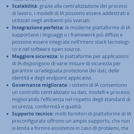
Sca­la­bi­li­tà
: grazie alla cen­tra­liz­za­zio­ne dei processi
di lavoro, i modelli di IA possono essere ad­de­stra­ti e
uti­liz­za­ti negli ambienti più svariati.
In­te­gra­zio­ne perfetta
: le moderne piat­ta­for­me di IA
sup­por­ta­no i linguaggi o i framework più diffusi e
possono essere integrate nell’intero stack tec­no­lo­gi­
co e nel software open source.
Maggiore sicurezza
: le piat­ta­for­me per ap­pli­ca­zio­ni
di IA di­spon­go­no di varie misure di sicurezza per
garantire un’adeguata pro­te­zio­ne dei dati, delle
identità e degli endpoint ap­pli­ca­ti­vi.
Go­ver­nan­ce mi­glio­ra­ta
: i sistemi di IA con­sen­to­no
un controllo cen­tra­liz­za­to su dati, modelli e processi,
mi­glio­ran­do l’ef­fi­cien­za nel rispetto degli standard di
sicurezza, con­for­mi­tà e qualità.
Supporto tecnico
: molti fornitori di piat­ta­for­me di IA
pre­con­fi­gu­ra­te offrono un ampio supporto, che non
si limita a fornire as­si­sten­za in caso di problemi, ma