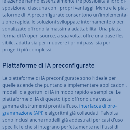
le aziende hanno es­sen­zial­men­te tre pos­si­bi­li­tà a loro di­
spo­si­zio­ne, ciascuna con i propri vantaggi. Mentre le piat­
ta­for­me di IA pre­con­fi­gu­ra­te con­sen­to­no un’im­ple­men­ta­
zio­ne rapida, le soluzioni svi­lup­pa­te in­ter­na­men­te o per­
so­na­liz­za­te offrono la massima adat­ta­bi­li­tà. Una piat­ta­
for­ma di IA open source, a sua volta, offre una base fles­
si­bi­le, adatta sia per muovere i primi passi sia per
progetti più complessi.
Piat­ta­for­me di IA pre­con­fi­gu­ra­te
Le piat­ta­for­me di IA pre­con­fi­gu­ra­te sono l’ideale per
quelle aziende che puntano a im­ple­men­ta­re ap­pli­ca­zio­ni,
modelli o algoritmi di IA in modo rapido e semplice. Le
piat­ta­for­me di IA di questo tipo offrono una vasta
gamma di strumenti pronti all’uso,
in­ter­fac­ce di pro­
gram­ma­zio­ne (API)
e algoritmi già col­lau­da­ti. Talvolta
sono inclusi anche modelli già ad­de­stra­ti per casi d’uso
specifici e che si integrano per­fet­ta­men­te nei flussi di