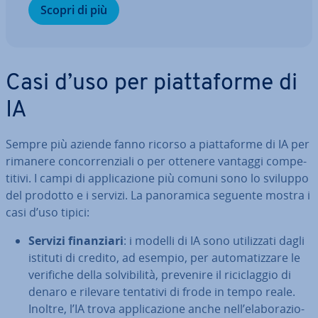
Scopri di più
Casi d’uso per piat­ta­for­me di
IA
Sempre più aziende fanno ricorso a piat­ta­for­me di IA per
rimanere con­cor­ren­zia­li o per ottenere vantaggi com­pe­
ti­ti­vi. I campi di ap­pli­ca­zio­ne più comuni sono lo sviluppo
del prodotto e i servizi. La pa­no­ra­mi­ca seguente mostra i
casi d’uso tipici:
Servizi fi­nan­zia­ri
: i modelli di IA sono uti­liz­za­ti dagli
istituti di credito, ad esempio, per au­to­ma­tiz­za­re le
verifiche della sol­vi­bi­li­tà, prevenire il ri­ci­clag­gio di
denaro e rilevare tentativi di frode in tempo reale.
Inoltre, l’IA trova ap­pli­ca­zio­ne anche nell’ela­bo­ra­zio­