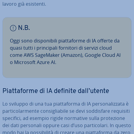
lavoro già esistenti.
N.B.
Oggi sono di­spo­ni­bi­li piat­ta­for­me di IA offerte da
quasi tutti i prin­ci­pa­li fornitori di servizi cloud
come AWS SageMaker (Amazon), Google Cloud AI
o Microsoft Azure AI.
Piat­ta­for­me di IA definite dall’utente
Lo sviluppo di una tua piat­ta­for­ma di IA per­so­na­liz­za­ta è
par­ti­co­lar­men­te con­si­glia­bi­le se devi sod­di­sfa­re requisiti
specifici, ad esempio rigide normative sulla pro­te­zio­ne
dei dati personali oppure casi d’uso par­ti­co­la­ri. In questo
modo hai la pos­si­bi­li­tà di creare una piat­ta­for­ma da zero