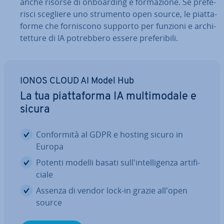
anche risorse di on­boar­ding e for­ma­zio­ne. Se pre­fe­
ri­sci scegliere uno strumento open source, le piat­ta­
for­me che for­ni­sco­no supporto per funzioni e ar­chi­
tet­tu­re di IA po­treb­be­ro essere pre­fe­ri­bi­li.
IONOS CLOUD AI Model Hub
La tua piat­ta­for­ma IA mul­ti­mo­da­le e
sicura
Con­for­mi­tà al GDPR e hosting sicuro in
Europa
Potenti modelli basati sul­l'in­tel­li­gen­za ar­ti­fi­
cia­le
Assenza di vendor lock-in grazie all'open
source