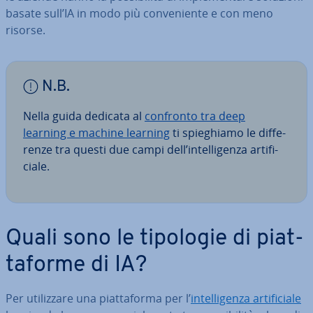
basate sull’IA in modo più con­ve­nien­te e con meno
risorse.
N.B.
Nella guida dedicata al
confronto tra deep
learning e machine learning
ti spie­ghia­mo le dif­fe­
ren­ze tra questi due campi dell’in­tel­li­gen­za ar­ti­fi­
cia­le.
Quali sono le tipologie di piat­
ta­for­me di IA?
Per uti­liz­za­re una piat­ta­for­ma per l’
in­tel­li­gen­za ar­ti­fi­cia­le