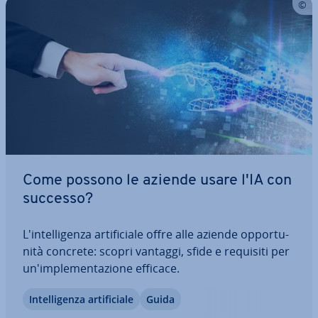
Come possono le aziende usare l'IA con
successo?
L'in­tel­li­gen­za ar­ti­fi­cia­le offre alle aziende op­por­tu­
ni­tà concrete: scopri vantaggi, sfide e requisiti per
un'im­ple­men­ta­zio­ne efficace.
In­tel­li­gen­za ar­ti­fi­cia­le
Guida