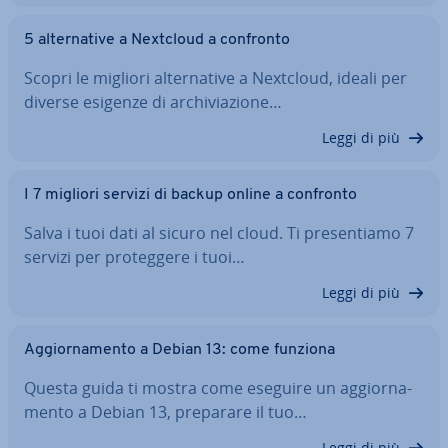
5 al­ter­na­ti­ve a Nextcloud a confronto
Scopri le migliori al­ter­na­ti­ve a Nextcloud, ideali per
diverse esigenze di ar­chi­via­zio­ne…
Leggi di più
I 7 migliori servizi di backup online a confronto
Salva i tuoi dati al sicuro nel cloud. Ti pre­sen­tia­mo 7
servizi per pro­teg­ge­re i tuoi…
Leggi di più
Ag­gior­na­men­to a Debian 13: come funziona
Questa guida ti mostra come eseguire un ag­gior­na­
men­to a Debian 13, preparare il tuo…
Leggi di più