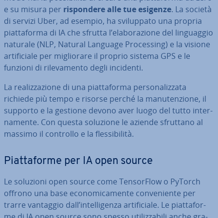
e su misura per
ri­spon­de­re alle tue esigenze
. La società
di servizi Uber, ad esempio, ha svi­lup­pa­to una propria
piat­ta­for­ma di IA che sfrutta l’ela­bo­ra­zio­ne del lin­guag­gio
naturale (NLP, Natural Language Pro­ces­sing) e la visione
ar­ti­fi­cia­le per mi­glio­ra­re il proprio sistema GPS e le
funzioni di ri­le­va­men­to degli incidenti.
La rea­liz­za­zio­ne di una piat­ta­for­ma per­so­na­liz­za­ta
richiede più tempo e risorse perché la ma­nu­ten­zio­ne, il
supporto e la gestione devono aver luogo del tutto in­ter­
na­men­te. Con questa soluzione le aziende sfruttano al
massimo il controllo e la fles­si­bi­li­tà.
Piat­ta­for­me per IA open source
Le soluzioni open source come Ten­sor­Flow o PyTorch
offrono una base eco­no­mi­ca­men­te con­ve­nien­te per
trarre vantaggio dall’in­tel­li­gen­za ar­ti­fi­cia­le. Le piat­ta­for­
me di IA open source sono spesso uti­liz­za­bi­li anche gra­