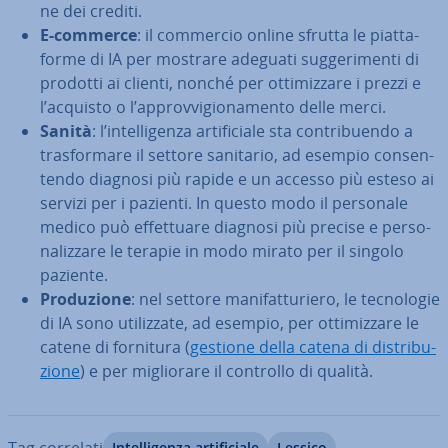
ne dei crediti.
E-commerce
: il commercio online sfrutta le piat­ta­
for­me di IA per mostrare adeguati sug­ge­ri­men­ti di
prodotti ai clienti, nonché per ot­ti­miz­za­re i prezzi e
l’acquisto o l’ap­prov­vi­gio­na­men­to delle merci.
Sanità
: l’in­tel­li­gen­za ar­ti­fi­cia­le sta con­tri­buen­do a
tra­sfor­ma­re il settore sanitario, ad esempio con­sen­
ten­do diagnosi più rapide e un accesso più esteso ai
servizi per i pazienti. In questo modo il personale
medico può ef­fet­tua­re diagnosi più precise e per­so­
na­liz­za­re le terapie in modo mirato per il singolo
paziente.
Pro­du­zio­ne
: nel settore ma­ni­fat­tu­rie­ro, le tec­no­lo­gie
di IA sono uti­liz­za­te, ad esempio, per ot­ti­miz­za­re le
catene di fornitura (
gestione della catena di di­stri­bu­
zio­ne
) e per mi­glio­ra­re il controllo di qualità.
Tag correlati
In­tel­li­gen­za ar­ti­fi­cia­le
Lessico