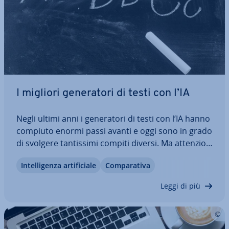
I migliori ge­ne­ra­to­ri di testi con l’IA
Negli ultimi anni i ge­ne­ra­to­ri di testi con l’IA hanno
compiuto enormi passi avanti e oggi sono in grado
di svolgere tan­tis­si­mi compiti diversi. Ma at­ten­zio­
ne: non tutte le in­tel­li­gen­ze ar­ti­fi­cia­li che scrivono
In­tel­li­gen­za ar­ti­fi­cia­le
Com­pa­ra­ti­va
testi sono ne­ces­sa­ria­men­te adatte alle tue
esigenze. Ti pre­sen­tia­mo i…
Leggi di più