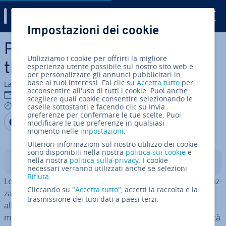
Digital Guide
Impostazioni dei cookie
Vai al contenuto prin­ci­pa­le
Piat­ta­for­ma di IA: funzione,
Utilizziamo i cookie per offrirti la migliore
tipologie e casi d’uso
esperienza utente possibile sul nostro sito web e
per personalizzare gli annunci pubblicitari in
base ai tuoi interessi. Fai clic su
Accetta tutto
per
La redazione di IONOS
acconsentire all'uso di tutti i cookie. Puoi anche
10 nov 2025
scegliere quali cookie consentire selezionando le
7 mins
caselle sottostanti e facendo clic su Invia
preferenze per confermare le tue scelte. Puoi
Condividi via Facebook
Condividi via Twitter
Condividi via LinkedIN
Aggiungi come fonte
modificare le tue preferenze in qualsiasi
preferita su Google
momento nelle
impostazioni
.
Ulteriori informazioni sul nostro utilizzo dei cookie
sono disponibili nella nostra
politica sui cookie
e
nella nostra
politica sulla privacy
. I cookie
Indice
necessari verranno utilizzati anche se selezioni
Rifiuta
.
Le piat­ta­for­me di IA ti per­met­to­no di svi­lup­pa­re e ot­ti­miz­
Cliccando su "
Accetta tutto
", accetti la raccolta e la
za­re i modelli di ap­pren­di­men­to au­to­ma­ti­co (ML). Oltre
trasmissione dei tuoi dati a paesi terzi.
alle funzioni di MLOps e IA ge­ne­ra­ti­va, queste piat­ta­for­
me offrono ad esempio anche fun­zio­na­li­tà per sca­la­bi­li­tà