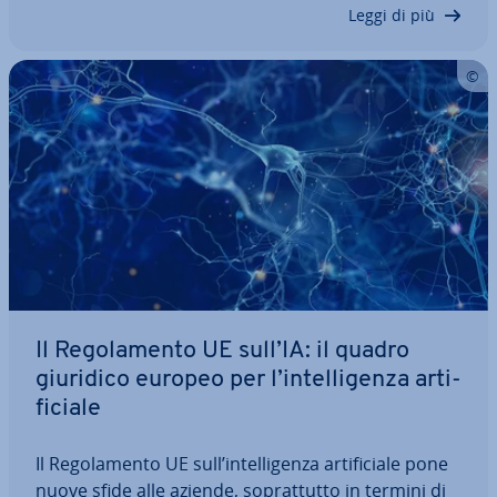
Leggi di più
Il Re­go­la­men­to UE sull’IA: il quadro
giuridico europeo per l’in­tel­li­gen­za ar­ti­
fi­cia­le
Il Re­go­la­men­to UE sull’in­tel­li­gen­za ar­ti­fi­cia­le pone
nuove sfide alle aziende, so­prat­tut­to in termini di