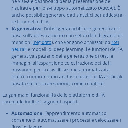
ne visiva e dashboard per la pre­sen­ta­zio­ne dei
risultati e per lo sviluppo au­to­ma­tiz­za­to (AutoAI). È
anche possibile generare dati sintetici per ad­de­stra­
re il modello di IA.
IA ge­ne­ra­ti­va
: l’in­tel­li­gen­za ar­ti­fi­cia­le ge­ne­ra­ti­va si
basa sull’ad­de­stra­men­to con set di dati di grandi di­
men­sio­ni (
big data
), che vengono ana­liz­za­ti da
reti
neurali
e modelli di deep learning. Le funzioni dell’IA
ge­ne­ra­ti­va spaziano dalla ge­ne­ra­zio­ne di testi e
immagini all’espan­sio­ne ed estra­zio­ne dei dati,
passando per la clas­si­fi­ca­zio­ne au­to­ma­tiz­za­ta.
Inoltre com­pren­do­no anche soluzioni di IA ar­ti­fi­cia­le
basata sulla con­ver­sa­zio­ne, come i chatbot.
La gamma di fun­zio­na­li­tà delle piat­ta­for­me di IA
racchiude inoltre i seguenti aspetti:
Au­to­ma­zio­ne
: l’ap­pren­di­men­to au­to­ma­ti­co
consente di au­to­ma­tiz­za­re i processi e ve­lo­ciz­za­re i
flussi di lavoro.