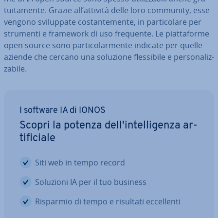
tui­ta­men­te. Grazie all’attività delle loro community, esse
vengono svi­lup­pa­te co­stan­te­men­te, in par­ti­co­la­re per
strumenti e framework di uso frequente. Le piat­ta­for­me
open source sono par­ti­co­lar­men­te indicate per quelle
aziende che cercano una soluzione fles­si­bi­le e per­so­na­liz­
za­bi­le.
I software IA di IONOS
Scopri la potenza del­l'in­tel­li­gen­za ar­
ti­fi­cia­le
Siti web in tempo record
Soluzioni IA per il tuo business
Risparmio di tempo e risultati ec­cel­len­ti