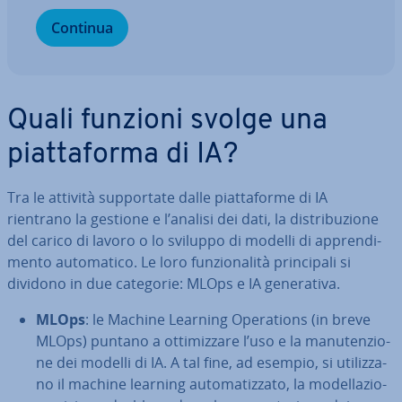
Continua
Quali funzioni svolge una
piat­ta­for­ma di IA?
Tra le attività sup­por­ta­te dalle piat­ta­for­me di IA
rientrano la gestione e l’analisi dei dati, la di­stri­bu­zio­ne
del carico di lavoro o lo sviluppo di modelli di ap­pren­di­
men­to au­to­ma­ti­co. Le loro fun­zio­na­li­tà prin­ci­pa­li si
dividono in due categorie: MLOps e IA ge­ne­ra­ti­va.
MLOps
: le Machine Learning Ope­ra­tions (in breve
MLOps) puntano a ot­ti­miz­za­re l’uso e la ma­nu­ten­zio­
ne dei modelli di IA. A tal fine, ad esempio, si uti­liz­za­
no il machine learning au­to­ma­tiz­za­to, la mo­del­la­zio­