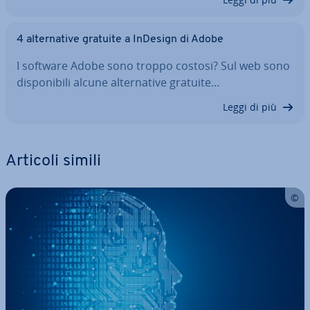
4 al­ter­na­ti­ve gratuite a InDesign di Adobe
I software Adobe sono troppo costosi? Sul web sono
di­spo­ni­bi­li alcune al­ter­na­ti­ve gratuite…
Leggi di più
Articoli simili