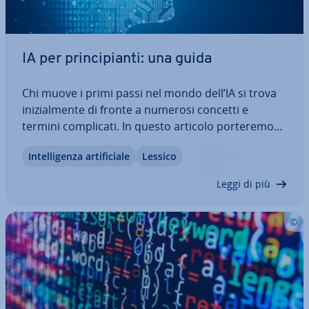
IA per prin­ci­pian­ti: una guida
Chi muove i primi passi nel mondo dell’IA si trova
ini­zial­men­te di fronte a numerosi concetti e
termini com­pli­ca­ti. In questo articolo porteremo
un po’ di chiarezza spie­gan­do­ti in modo semplice
In­tel­li­gen­za ar­ti­fi­cia­le
Lessico
cosa si cela dietro le singole nozioni. Anche i prin­ci­
pian­ti potranno così capire le…
Leggi di più