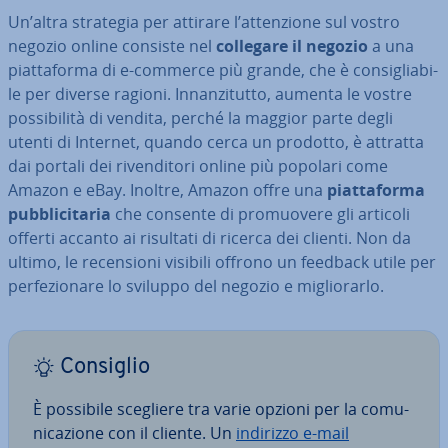
Un’altra strategia per attirare l’at­ten­zio­ne sul vostro
negozio online consiste nel
collegare il negozio
a una
piat­ta­for­ma di e-commerce più grande, che è con­si­glia­bi­
le per diverse ragioni. In­nan­zi­tut­to, aumenta le vostre
pos­si­bi­li­tà di vendita, perché la maggior parte degli
utenti di Internet, quando cerca un prodotto, è attratta
dai portali dei ri­ven­di­to­ri online più popolari come
Amazon e eBay. Inoltre, Amazon offre una
piat­ta­for­ma
pub­bli­ci­ta­ria
che consente di pro­muo­ve­re gli articoli
offerti accanto ai risultati di ricerca dei clienti. Non da
ultimo, le re­cen­sio­ni visibili offrono un feedback utile per
per­fe­zio­na­re lo sviluppo del negozio e mi­glio­rar­lo.
Consiglio
È possibile scegliere tra varie opzioni per la co­mu­
ni­ca­zio­ne con il cliente. Un
indirizzo e-mail