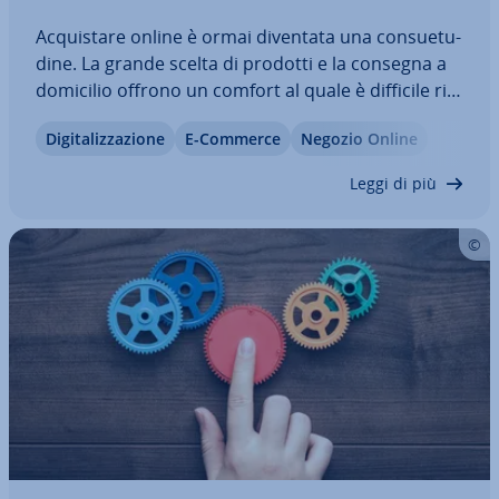
Ac­qui­sta­re online è ormai diventata una con­sue­tu­
di­ne. La grande scelta di prodotti e la consegna a
domicilio offrono un comfort al quale è difficile ri­
nun­cia­re. Il click and collect rap­pre­sen­ta un’al­ter­
Di­gi­ta­liz­za­zio­ne
E-Commerce
Negozio Online
na­ti­va: i clienti ordinano online e passano a ritirare
di persona. Vi…
Leggi di più