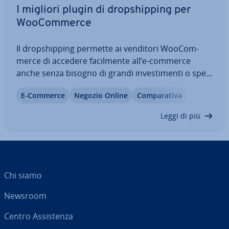
I migliori plugin di drop­ship­ping per
Woo­Com­mer­ce
Il drop­ship­ping permette ai venditori Woo­Com­
mer­ce di accedere fa­cil­men­te all’e-commerce
anche senza bisogno di grandi in­ve­sti­men­ti o spe­
ci­fi­che capacità. Per far questo sono però
E-Commerce
Negozio Online
Com­pa­ra­ti­va
necessari i plugin di drop­ship­ping per Woo­Com­
mer­ce con funzioni di drop­ship­ping per Woo­Com­
Leggi di più
mer­ce. Vi…
Chi siamo
Newsroom
Centro As­si­sten­za