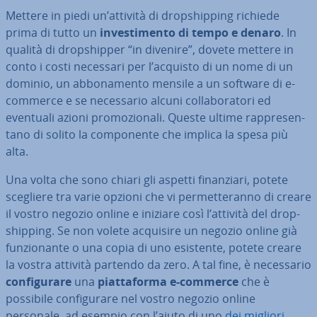
Mettere in piedi un’attività di drop­ship­ping richiede
prima di tutto un
in­ve­sti­men­to di tempo e denaro
. In
qualità di drop­ship­per “in divenire”, dovete mettere in
conto i costi necessari per l’acquisto di un nome di un
dominio, un ab­bo­na­men­to mensile a un software di e-
commerce e se ne­ces­sa­rio alcuni col­la­bo­ra­to­ri ed
eventuali azioni pro­mo­zio­na­li. Queste ultime rap­pre­sen­
ta­no di solito la com­po­nen­te che implica la spesa più
alta.
Una volta che sono chiari gli aspetti fi­nan­zia­ri, potete
scegliere tra varie opzioni che vi per­met­te­ran­no di creare
il vostro negozio online e iniziare così l’attività del drop­
ship­ping. Se non volete acquisire un negozio online già
fun­zio­nan­te o una copia di uno esistente, potete creare
la vostra attività partendo da zero. A tal fine, è ne­ces­sa­rio
con­fi­gu­ra­re
una
piat­ta­for­ma e-commerce
che è
possibile con­fi­gu­ra­re nel vostro negozio online
personale, ad esempio con l’aiuto di uno
dei migliori