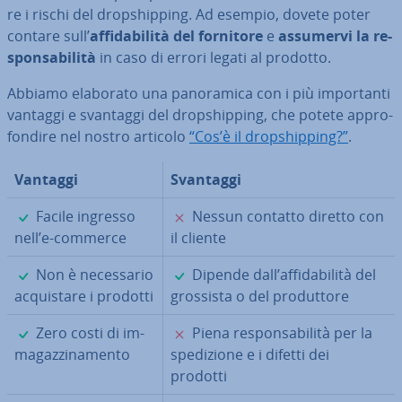
re i rischi del drop­ship­ping. Ad esempio, dovete poter
contare sull’
af­fi­da­bi­li­tà del fornitore
e
assumervi la re­
spon­sa­bi­li­tà
in caso di errori legati al prodotto.
Abbiamo elaborato una pa­no­ra­mi­ca con i più im­por­tan­ti
vantaggi e svantaggi del drop­ship­ping, che potete ap­pro­
fon­di­re nel nostro articolo
“Cos’è il drop­ship­ping?”
.
Vantaggi
Svantaggi
✓
✗
Facile ingresso
Nessun contatto diretto con
nell’e-commerce
il cliente
✓
✓
Non è ne­ces­sa­rio
Dipende dall’af­fi­da­bi­li­tà del
ac­qui­sta­re i prodotti
grossista o del pro­dut­to­re
✓
✗
Zero costi di im­
Piena re­spon­sa­bi­li­tà per la
ma­gaz­zi­na­men­to
spe­di­zio­ne e i difetti dei
prodotti