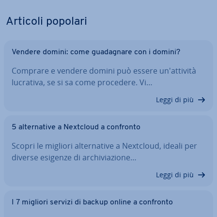
Articoli popolari
Vendere domini: come gua­da­gna­re con i domini?
Comprare e vendere domini può essere un'at­ti­vi­tà
lucrativa, se si sa come procedere. Vi…
Leggi di più
5 al­ter­na­ti­ve a Nextcloud a confronto
Scopri le migliori al­ter­na­ti­ve a Nextcloud, ideali per
diverse esigenze di ar­chi­via­zio­ne…
Leggi di più
I 7 migliori servizi di backup online a confronto