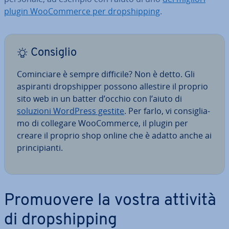
plugin Woo­Com­mer­ce per drop­ship­ping
.
Consiglio
Co­min­cia­re è sempre difficile? Non è detto. Gli
aspiranti drop­ship­per possono allestire il proprio
sito web in un batter d’occhio con l’aiuto di
soluzioni WordPress gestite
. Per farlo, vi con­si­glia­
mo di collegare Woo­Com­mer­ce, il plugin per
creare il proprio shop online che è adatto anche ai
prin­ci­pian­ti.
Pro­muo­ve­re la vostra attività
di drop­ship­ping