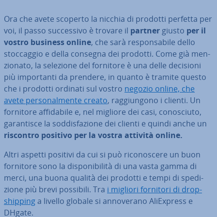
Ora che avete scoperto la nicchia di prodotti perfetta per
voi, il passo suc­ces­si­vo è trovare il
partner
giusto
per il
vostro business online
, che sarà re­spon­sa­bi­le dello
stoc­cag­gio e della consegna dei prodotti. Come già men­
zio­na­to, la selezione del fornitore è una delle decisioni
più im­por­tan­ti da prendere, in quanto è tramite questo
che i prodotti ordinati sul vostro
negozio online, che
avete per­so­nal­men­te creato
, rag­giun­go­no i clienti. Un
fornitore af­fi­da­bi­le e, nel migliore dei casi, co­no­sciu­to,
ga­ran­ti­sce la sod­di­sfa­zio­ne dei clienti e quindi anche un
riscontro positivo per la vostra attività online.
Altri aspetti positivi da cui si può ri­co­no­sce­re un buon
fornitore sono la di­spo­ni­bi­li­tà di una vasta gamma di
merci, una buona qualità dei prodotti e tempi di spe­di­
zio­ne più brevi possibili. Tra
i migliori fornitori di drop­
ship­ping
a livello globale si an­no­ve­ra­no AliEx­press e
DHgate.