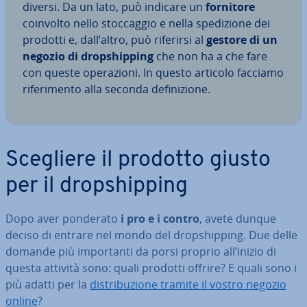
diversi. Da un lato, può indicare un
fornitore
coinvolto nello stoc­cag­gio e nella spe­di­zio­ne dei
prodotti e, dall’altro, può riferirsi al
gestore di un
negozio di drop­ship­ping
che non ha a che fare
con queste ope­ra­zio­ni. In questo articolo facciamo
ri­fe­ri­men­to alla seconda de­fi­ni­zio­ne.
Scegliere il prodotto giusto
per il drop­ship­ping
Dopo aver ponderato
i pro e i contro
, avete dunque
deciso di entrare nel mondo del drop­ship­ping. Due delle
domande più im­por­tan­ti da porsi proprio all’inizio di
questa attività sono: quali prodotti offrire? E quali sono i
più adatti per la
di­stri­bu­zio­ne tramite il vostro negozio
online
?