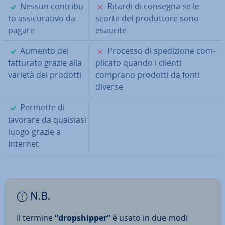
✓
✗
Nessun con­tri­bu­
Ritardi di consegna se le
to as­si­cu­ra­ti­vo da
scorte del pro­dut­to­re sono
pagare
esaurite
✓
✗
Aumento del
Processo di spe­di­zio­ne com­
fatturato grazie alla
pli­ca­to quando i clienti
varietà dei prodotti
comprano prodotti da fonti
diverse
✓
Permette di
lavorare da qualsiasi
luogo grazie a
Internet
N.B.
Il termine
“drop­ship­per”
è usato in due modi