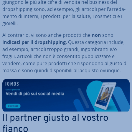
giun­go­no le più alte cifre di vendita nel business del
drop­ship­ping sono, ad esempio, gli articoli per l’ar­re­da­
men­to di interni, i prodotti per la salute, i cosmetici e i
gioielli.
Al contrario, vi sono anche prodotti che
non
sono
indicati per il drop­ship­ping
. Questa categoria include,
ad esempio, articoli troppo grandi, in­gom­bran­ti e/o
fragili, articoli che non è con­sen­ti­to pub­bli­ciz­za­re e
vendere, come pure prodotti che ri­spon­do­no al gusto di
massa e sono quindi di­spo­ni­bi­li all’acquisto ovunque.
Il partner giusto al vostro
fianco