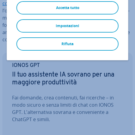
commerce
è un’attività di vendita online in cui
Accetta tutto
l’operatore mette in vendita merci che non ha per­so­nal­
men­te in stock, fungendo da tramite tra il cliente e il
fornitore (
il pro­dut­to­re o il grossista
). Il seguente
impostazioni
articolo rivela come avviare un’attività di drop­ship­ping e
cosa occorre tenere presente.
Rifiuta
IONOS GPT
Il tuo as­si­sten­te IA sovrano per una
maggiore pro­dut­ti­vi­tà
Fai domande, crea contenuti, fai ricerche – in
modo sicuro e senza limiti di chat con IONOS
GPT. L'al­ter­na­ti­va sovrana e con­ve­nien­te a
ChatGPT e simili.