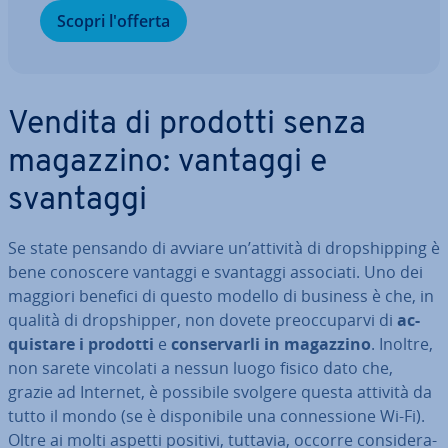
Scopri l'offerta
Vendita di prodotti senza
magazzino: vantaggi e
svantaggi
Se state pensando di avviare un’attività di drop­ship­ping è
bene conoscere vantaggi e svantaggi associati. Uno dei
maggiori benefici di questo modello di business è che, in
qualità di drop­ship­per, non dovete pre­oc­cu­par­vi di
ac­
qui­sta­re i prodotti
e
con­ser­var­li in magazzino
. Inoltre,
non sarete vincolati a nessun luogo fisico dato che,
grazie ad Internet, è possibile svolgere questa attività da
tutto il mondo (se è di­spo­ni­bi­le una con­nes­sio­ne Wi-Fi).
Oltre ai molti aspetti positivi, tuttavia, occorre con­si­de­ra­