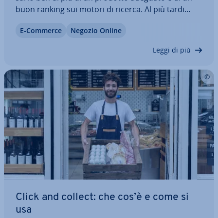
buon ranking sui motori di ricerca. Al più tardi
quando arrivano i primi ordini diventa evidente
E-Commerce
Negozio Online
che una politica di di­stri­bu­zio­ne pensata bene è
almeno al­tret­tan­to im­por­tan­te quanto…
Leggi di più
Click and collect: che cos’è e come si
usa