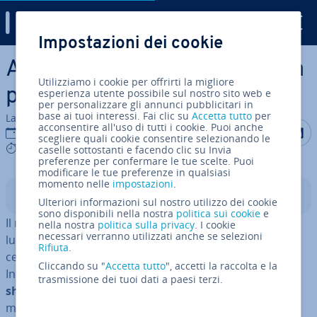
Digital Guide
Impostazioni dei cookie
Vai al contenuto prin­ci­pa­le
Avviare il drop­ship­ping: guida
Utilizziamo i cookie per offrirti la migliore
per prin­ci­pian­ti
esperienza utente possibile sul nostro sito web e
per personalizzare gli annunci pubblicitari in
base ai tuoi interessi. Fai clic su
Accetta tutto
per
La redazione di IONOS
acconsentire all'uso di tutti i cookie. Puoi anche
Condividi 
Condiv
C
21 dic 2021
scegliere quali cookie consentire selezionando le
7 mins
caselle sottostanti e facendo clic su Invia
preferenze per confermare le tue scelte. Puoi
modificare le tue preferenze in qualsiasi
momento nelle
impostazioni
.
Indice
Ulteriori informazioni sul nostro utilizzo dei cookie
sono disponibili nella nostra
politica sui cookie
e
Il mondo del
marketing online
è noto per essere un
nella nostra
politica sulla privacy
. I cookie
necessari verranno utilizzati anche se selezioni
luogo in continua evo­lu­zio­ne. Mol­tis­si­me persone
Rifiuta
.
cercano ogni giorno prodotti e/o modi per venderli su
Cliccando su "
Accetta tutto
", accetti la raccolta e la
Internet. Una di queste pos­si­bi­li­tà viene definita
drop­
trasmissione dei tuoi dati a paesi terzi.
ship­ping
, ovvero la vendita di prodotti senza avere un
magazzino fisico. In breve, questo
modello di e-