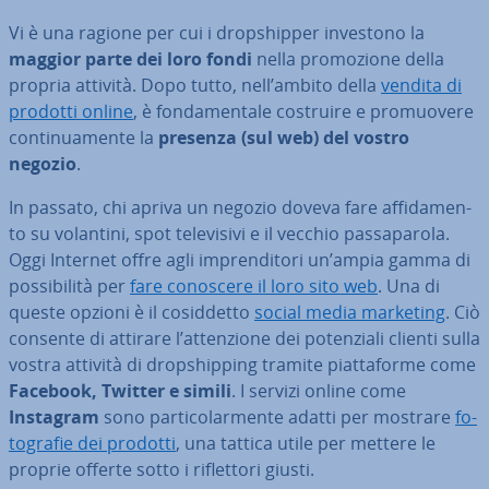
Vi è una ragione per cui i drop­ship­per investono la
maggior parte dei loro fondi
nella pro­mo­zio­ne della
propria attività. Dopo tutto, nell’ambito della
vendita di
prodotti online
, è fon­da­men­ta­le costruire e pro­muo­ve­re
con­ti­nua­men­te la
presenza (sul web) del vostro
negozio
.
In passato, chi apriva un negozio doveva fare af­fi­da­men­
to su volantini, spot te­le­vi­si­vi e il vecchio pas­sa­pa­ro­la.
Oggi Internet offre agli im­pren­di­to­ri un’ampia gamma di
pos­si­bi­li­tà per
fare conoscere il loro sito web
. Una di
queste opzioni è il co­sid­det­to
social media marketing
. Ciò
consente di attirare l’at­ten­zio­ne dei po­ten­zia­li clienti sulla
vostra attività di drop­ship­ping tramite piat­ta­for­me come
Facebook, Twitter e simili
. I servizi online come
Instagram
sono par­ti­co­lar­men­te adatti per mostrare
fo­
to­gra­fie dei prodotti
, una tattica utile per mettere le
proprie offerte sotto i ri­flet­to­ri giusti.