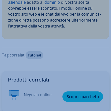
aziendale
adatto al
dominio
di vostra scelta
dovrebbe essere scontato. I moduli online sul
vostro sito web e le chat dal vivo per la co­mu­ni­ca­
zio­ne diretta possono ac­cre­sce­re ul­te­rior­men­te
l’at­trat­ti­va della vostra attività.
Tag correlati
Tutorial
Vai al menu prin­ci­pa­le
Prodotti correlati
Negozio online
Scopri i pacchetti