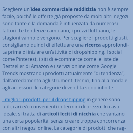
Scegliere un’
idea com­mer­cia­le red­di­ti­zia
non è sempre
facile, poiché le offerte già proposte da molti altri negozi
sono tante e la domanda è in­fluen­za­ta da numerosi
fattori. Le tendenze cambiano, i prezzi fluttuano, le
stagioni vanno e vengono. Per scegliere i prodotti giusti,
con­si­glia­mo quindi di ef­fet­tua­re una
ricerca
ap­pro­fon­di­
ta prima di iniziare un’attività di drop­ship­ping. I social
come Pinterest, i siti di e-commerce come le liste dei
Bestsel­ler di Amazon e i servizi online come Google
Trends mostrano i prodotti at­tual­men­te “di tendenza”,
dall’ar­re­da­men­to agli strumenti tecnici, fino alla moda e
agli accessori: le categorie di vendita sono infinite.
I migliori prodotti per il drop­ship­ping
in genere sono
utili, rari e/o con­ve­nien­ti in termini di prezzo. In caso
ideale, si tratta di
articoli leciti di nicchia
che vantano
una certa po­po­la­ri­tà, senza creare troppa con­cor­ren­za
con altri negozi online. Le categorie di prodotti che rag­