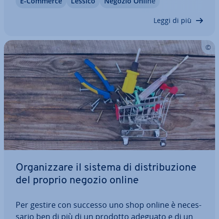
E-Commerce
Lessico
Negozio Online
invece tramite un grossista o di­ret­ta­men­te dal
pro­dut­to­re. In questo articolo ti spie­ghia­mo
Leggi di più
come…
Or­ga­niz­za­re il sistema di di­stri­bu­zio­ne
del proprio negozio online
Per gestire con successo uno shop online è ne­ces­
sa­rio ben di più di un prodotto adeguato e di un