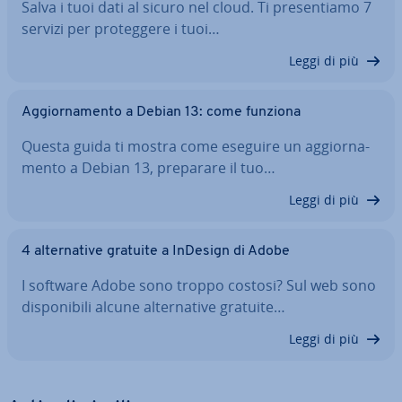
Salva i tuoi dati al sicuro nel cloud. Ti pre­sen­tia­mo 7
servizi per pro­teg­ge­re i tuoi…
Leggi di più
Ag­gior­na­men­to a Debian 13: come funziona
Questa guida ti mostra come eseguire un ag­gior­na­
men­to a Debian 13, preparare il tuo…
Leggi di più
4 al­ter­na­ti­ve gratuite a InDesign di Adobe
I software Adobe sono troppo costosi? Sul web sono
di­spo­ni­bi­li alcune al­ter­na­ti­ve gratuite…
Leggi di più