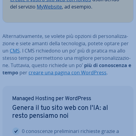
del servizio
MyWebsite
, ad esempio.
Al­ter­na­ti­va­men­te, se volete più opzioni di per­so­na­liz­za­
zio­ne e siete amanti della tec­no­lo­gia, potete optare per
un
CMS
. I CMS ri­chie­do­no un po’ più di pratica ma allo
stesso tempo per­met­to­no una migliore per­so­na­liz­za­zio­
ne. Tuttavia, questo richiede un po’
più di co­no­scen­za e
tempo
per
creare una pagina con WordPress
.
Managed Hosting per WordPress
Genera il tuo sito web con l'IA: al
resto pensiamo noi
0 co­no­scen­ze pre­li­mi­na­ri richieste grazie a