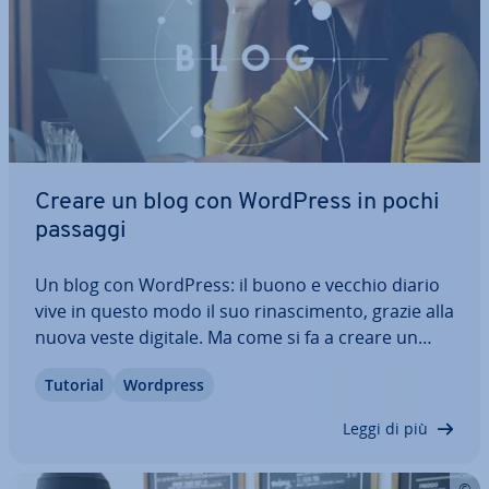
Creare un blog con WordPress in pochi
passaggi
Un blog con WordPress: il buono e vecchio diario
vive in questo modo il suo ri­na­sci­men­to, grazie alla
nuova veste digitale. Ma come si fa a creare un
blog con WordPress? Dove viene ospitato il blog e
Tutorial
Wordpress
quale nome di dominio scegliere? Di quali dettagli
tecnici, re­da­zio­na­li e legali…
Leggi di più