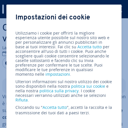
Digital Guide
Impostazioni dei cookie
Vai al contenuto prin­ci­pa­le
Come iniziare un blog di
Utilizziamo i cookie per offrirti la migliore
viaggi: consigli e trucchi
esperienza utente possibile sul nostro sito web e
per personalizzare gli annunci pubblicitari in
base ai tuoi interessi. Fai clic su
Accetta tutto
per
La redazione di IONOS
acconsentire all'uso di tutti i cookie. Puoi anche
02 feb 2022
scegliere quali cookie consentire selezionando le
caselle sottostanti e facendo clic su Invia
Condividi via Facebook
Condividi via Twitter
Condividi via LinkedIN
Aggiungi come fonte
preferenze per confermare le tue scelte. Puoi
preferita su Google
modificare le tue preferenze in qualsiasi
momento nelle
impostazioni
.
Ulteriori informazioni sul nostro utilizzo dei cookie
Indice
sono disponibili nella nostra
politica sui cookie
e
nella nostra
politica sulla privacy
. I cookie
necessari verranno utilizzati anche se selezioni
Vi piace viaggiare e scrivere? Iniziare un blog di viaggi non
Rifiuta
.
è un’idea in­ve­ro­si­mi­le. Tuttavia, un blog di viaggi di
Cliccando su "
Accetta tutto
", accetti la raccolta e la
successo non richiede solo
de­sti­na­zio­ni in­te­res­san­ti e
trasmissione dei tuoi dati a paesi terzi.
contenuti di qualità
, ma avrete anche bisogno del
giusto sistema di blogging o software che lo supporti. Vi