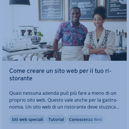
Come creare un sito web per il tuo ri­
sto­ran­te
Quasi nessuna azienda può più fare a meno di un
proprio sito web. Questo vale anche per la ga­stro­
no­mia. Un sito web di un ri­sto­ran­te deve stuz­zi­ca­
re l’appetito e allo stesso tempo essere in­for­ma­ti­
Siti web speciali
Tutorial
Co­no­scen­za Web
vo: con menù, orari di apertura, mappa e sistema
di pre­no­ta­zio­ne si possono…