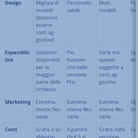
Design
Migliaia di
Per­so­na­liz­
Molti
Pos­
modelli
za­bi­le
modelli
lim
(possono
esservi
costi ag­
giun­ti­vi)
Espan­di­bi­
Soluzioni
Più
Varie ma
Op
li­tà
di­spo­ni­bi­li
funzioni
spesso
lim
per la
che nella
soggette a
maggior
versione
costi ag­
parte delle
Pro
giun­ti­vi
richieste
Marketing
Estre­ma­
Estre­ma­
Estre­ma­
Op
men­te fles­
men­te fles­
men­te fles­
lim
si­bi­le
si­bi­le
si­bi­le
Costi
Gratis o su
A partire
Gratis nella
Gra
ab­bo­na­
da € 5 al
versione