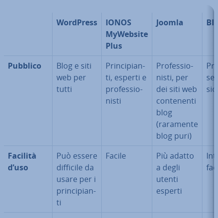
WordPress
IONOS
Joomla
Bl
MyWebsite
Plus
Pubblico
Blog e siti
Prin­ci­pian­
Pro­fes­sio­
Prin
web per
ti, esperti e
ni­sti, per
sem
tutti
pro­fes­sio­
dei siti web
sio­
ni­sti
con­te­nen­ti
blog
(raramente
blog puri)
Facilità
Può essere
Facile
Più adatto
Int
d’uso
difficile da
a degli
fac
usare per i
utenti
prin­ci­pian­
esperti
ti