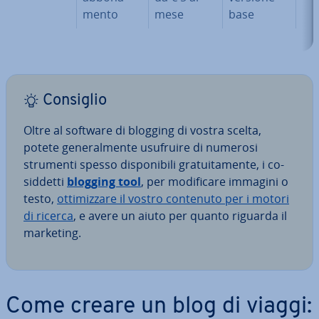
men­to
mese
base
Consiglio
Oltre al software di blogging di vostra scelta,
potete ge­ne­ral­men­te usufruire di numerosi
strumenti spesso di­spo­ni­bi­li gra­tui­ta­men­te, i co­
sid­det­ti
blogging tool
, per mo­di­fi­ca­re immagini o
testo,
ot­ti­miz­za­re il vostro contenuto per i motori
di ricerca
, e avere un aiuto per quanto riguarda il
marketing.
Come creare un blog di viaggi: