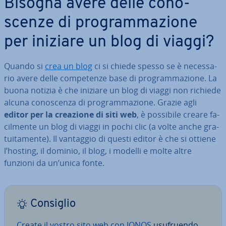
Bisogna avere delle co­no­
scen­ze di pro­gram­ma­zio­ne
per iniziare un blog di viaggi?
Quando si
crea un blog
ci si chiede spesso se è ne­ces­sa­
rio avere delle com­pe­ten­ze base di pro­gram­ma­zio­ne. La
buona notizia è che iniziare un blog di viaggi non richiede
alcuna co­no­scen­za di pro­gram­ma­zio­ne. Grazie agli
editor per la creazione di siti web
, è possibile creare fa­
cil­men­te un blog di viaggi in pochi clic (a volte anche gra­
tui­ta­men­te). Il vantaggio di questi editor è che si ottiene
l’hosting, il dominio, il blog, i modelli e molte altre
funzioni da un’unica fonte.
Consiglio
Create il vostro sito web con IONOS
usu­fruen­do