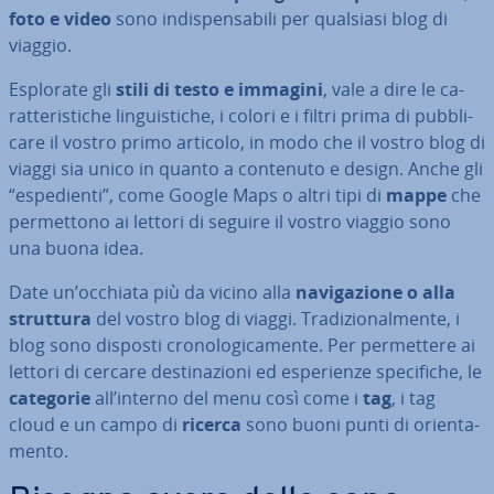
foto e video
sono in­di­spen­sa­bi­li per qualsiasi blog di
viaggio.
Esplorate gli
stili di testo e immagini
, vale a dire le ca­
rat­te­ri­sti­che lin­gui­sti­che, i colori e i filtri prima di pub­bli­
ca­re il vostro primo articolo, in modo che il vostro blog di
viaggi sia unico in quanto a contenuto e design. Anche gli
“espe­dien­ti”, come Google Maps o altri tipi di
mappe
che
per­met­to­no ai lettori di seguire il vostro viaggio sono
una buona idea.
Date un’occhiata più da vicino alla
na­vi­ga­zio­ne o alla
struttura
del vostro blog di viaggi. Tra­di­zio­nal­men­te, i
blog sono disposti cro­no­lo­gi­ca­men­te. Per per­met­te­re ai
lettori di cercare de­sti­na­zio­ni ed espe­rien­ze spe­ci­fi­che, le
categorie
all’interno del menu così come i
tag
, i tag
cloud e un campo di
ricerca
sono buoni punti di orien­ta­
men­to.