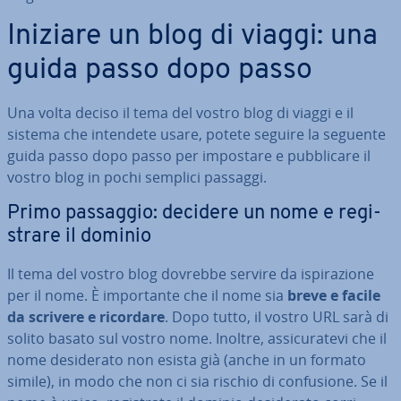
Iniziare un blog di viaggi: una
guida passo dopo passo
Una volta deciso il tema del vostro blog di viaggi e il
sistema che intendete usare, potete seguire la seguente
guida passo dopo passo per impostare e pub­bli­ca­re il
vostro blog in pochi semplici passaggi.
Primo passaggio: decidere un nome e re­gi­
stra­re il dominio
Il tema del vostro blog dovrebbe servire da ispi­ra­zio­ne
per il nome. È im­por­tan­te che il nome sia
breve e facile
da scrivere e ricordare
. Dopo tutto, il vostro URL sarà di
solito basato sul vostro nome. Inoltre, as­si­cu­ra­te­vi che il
nome de­si­de­ra­to non esista già (anche in un formato
simile), in modo che non ci sia rischio di con­fu­sio­ne. Se il