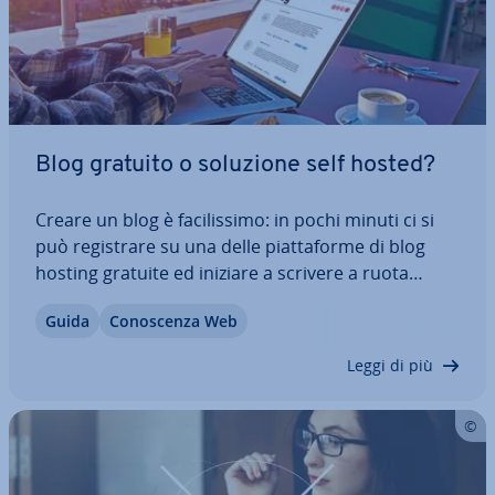
Blog gratuito o soluzione self hosted?
Creare un blog è fa­ci­lis­si­mo: in pochi minuti ci si
può re­gi­stra­re su una delle piat­ta­for­me di blog
hosting gratuite ed iniziare a scrivere a ruota
libera. Invece, chi ha in mente di creare un blog
Guida
Co­no­scen­za Web
pro­fes­sio­na­le dal quale poter anche gua­da­gna­re
in futuro, dovrebbe investire un…
Leggi di più