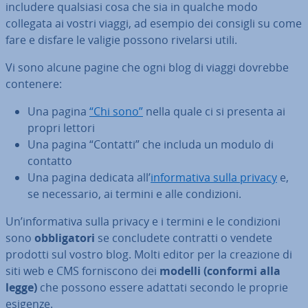
includere qualsiasi cosa che sia in qualche modo
collegata ai vostri viaggi, ad esempio dei consigli su come
fare e disfare le valigie possono rivelarsi utili.
Vi sono alcune pagine che ogni blog di viaggi dovrebbe
contenere:
Una pagina
“Chi sono”
nella quale ci si presenta ai
propri lettori
Una pagina “Contatti” che includa un modulo di
contatto
Una pagina dedicata all’
in­for­ma­ti­va sulla privacy
e,
se ne­ces­sa­rio, ai termini e alle con­di­zio­ni.
Un’in­for­ma­ti­va sulla privacy e i termini e le con­di­zio­ni
sono
ob­bli­ga­to­ri
se con­clu­de­te contratti o vendete
prodotti sul vostro blog. Molti editor per la creazione di
siti web e CMS for­ni­sco­no dei
modelli (conformi alla
legge)
che possono essere adattati secondo le proprie
esigenze.