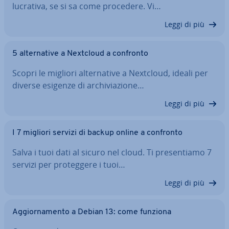
lucrativa, se si sa come procedere. Vi…
Leggi di più
5 al­ter­na­ti­ve a Nextcloud a confronto
Scopri le migliori al­ter­na­ti­ve a Nextcloud, ideali per
diverse esigenze di ar­chi­via­zio­ne…
Leggi di più
I 7 migliori servizi di backup online a confronto
Salva i tuoi dati al sicuro nel cloud. Ti pre­sen­tia­mo 7
servizi per pro­teg­ge­re i tuoi…
Leggi di più
Ag­gior­na­men­to a Debian 13: come funziona