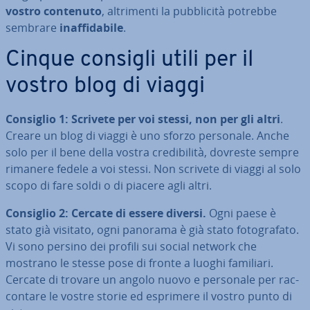
vostro contenuto
, al­tri­men­ti la pub­bli­ci­tà potrebbe
sembrare
inaf­fi­da­bi­le
.
Cinque consigli utili per il
vostro blog di viaggi
Consiglio 1: Scrivete per voi stessi, non per gli altri
.
Creare un blog di viaggi è uno sforzo personale. Anche
solo per il bene della vostra cre­di­bi­li­tà, dovreste sempre
rimanere fedele a voi stessi. Non scrivete di viaggi al solo
scopo di fare soldi o di piacere agli altri.
Consiglio 2: Cercate di essere diversi.
Ogni paese è
stato già visitato, ogni panorama è già stato fo­to­gra­fa­to.
Vi sono persino dei profili sui social network che
mostrano le stesse pose di fronte a luoghi familiari.
Cercate di trovare un angolo nuovo e personale per rac­
con­ta­re le vostre storie ed esprimere il vostro punto di