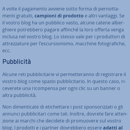
A volte il pagamento avviene sotto forma di per­not­ta­
men­ti gratuiti,
campioni di prodotto
e altri vantaggi. Se
il vostro blog ha un pubblico vasto, alcune catene al­ber­
ghie­re po­treb­be­ro pagare affinché la loro offerta venga
inclusa nel vostro blog. Lo stesso vale per i pro­dut­to­ri di
at­trez­za­tu­re per l’escur­sio­ni­smo, macchine fo­to­gra­fi­che,
ecc.
Pub­bli­ci­tà
Alcune reti pub­bli­ci­ta­rie vi per­met­te­ran­no di re­gi­stra­re il
vostro blog come spazio pub­bli­ci­ta­rio. In questo caso, ri­
ce­ve­re­te una ri­com­pen­sa per ogni clic su un banner o
altra pub­bli­ci­tà.
Non di­men­ti­ca­te di eti­chet­ta­re i post spon­so­riz­za­ti o gli
annunci pub­bli­ci­ta­ri come tali. Inoltre, dovrete fare at­ten­
zio­ne ai marchi che decidete di pro­muo­ve­re sul vostro
blog. I prodotti e i partner do­vreb­be­ro essere
adatti al