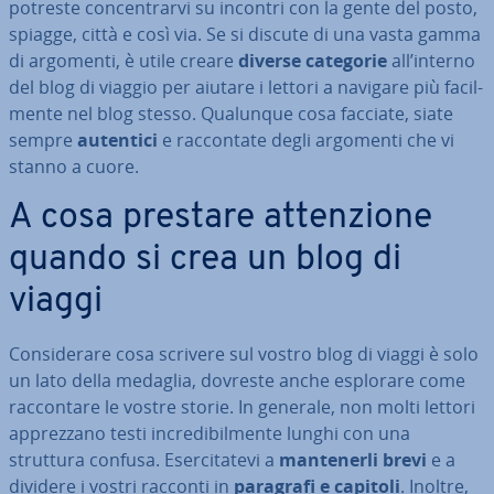
potreste con­cen­trar­vi su incontri con la gente del posto,
spiagge, città e così via. Se si discute di una vasta gamma
di argomenti, è utile creare
diverse categorie
all’interno
del blog di viaggio per aiutare i lettori a navigare più fa­cil­
men­te nel blog stesso. Qualunque cosa facciate, siate
sempre
autentici
e rac­con­ta­te degli argomenti che vi
stanno a cuore.
A cosa prestare at­ten­zio­ne
quando si crea un blog di
viaggi
Con­si­de­ra­re cosa scrivere sul vostro blog di viaggi è solo
un lato della medaglia, dovreste anche esplorare come
rac­con­ta­re le vostre storie. In generale, non molti lettori
ap­prez­za­no testi in­cre­di­bil­men­te lunghi con una
struttura confusa. Eser­ci­ta­te­vi a
man­te­ner­li brevi
e a
dividere i vostri racconti in
paragrafi e capitoli
. Inoltre,