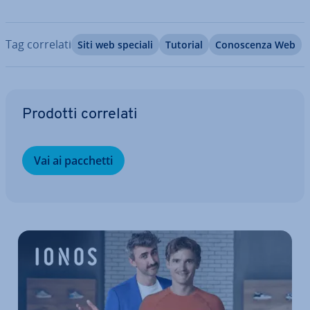
Tag correlati
Siti web speciali
Tutorial
Co­no­scen­za Web
Vai al menu prin­ci­pa­le
Prodotti correlati
Vai ai pacchetti