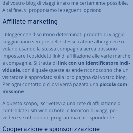
dal vostro blog di viaggi è raro ma cer­ta­men­te possibile.
A tal fine, vi pro­po­nia­mo le seguenti opzioni:
Affiliate marketing
I blogger che discutono de­ter­mi­na­ti prodotti di viaggio
sog­gior­na­no sempre nelle stesse catene al­ber­ghie­re o
volano usando la stessa compagnia aerea possono
impostare i co­sid­det­ti link di af­fi­lia­zio­ne alle varie marche
e compagnie. Si tratta di
link con un iden­ti­fi­ca­to­re in­di­
vi­dua­le
, con il quale queste aziende ri­co­no­sco­no che un
vi­si­ta­to­re è approdato sulla loro pagina dal vostro blog.
Per ogni contatto o clic vi verrà pagata una
piccola com­
mis­sio­ne.
A questo scopo, iscri­ve­te­vi a una rete di af­fi­lia­zio­ne o
con­trol­la­te i siti web di hotel e fornitori di viaggi per
vedere se offrono un programma cor­ri­spon­den­te.
Coo­pe­ra­zio­ne e spon­so­riz­za­zio­ne