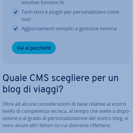
intuitive funzioni IA
Tanti temi e plugin per per­so­na­liz­za­re come
vuoi
Ag­gior­na­men­ti semplici e gestione minima
Vai ai pacchetti
Quale CMS scegliere per un
blog di viaggi?
Oltre ad alcune con­si­de­ra­zio­ni di base relative al vostro
livello di com­pe­ten­za tecnica, al tempo che avete a di­spo­
si­zio­ne e al grado di per­so­na­liz­za­zio­ne del vostro blog, vi
sono alcuni altri fattori su cui dovreste ri­flet­te­re: