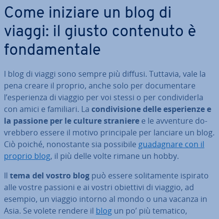
Come iniziare un blog di
viaggi: il giusto contenuto è
fon­da­men­ta­le
I blog di viaggi sono sempre più diffusi. Tuttavia, vale la
pena creare il proprio, anche solo per do­cu­men­ta­re
l’espe­rien­za di viaggio per voi stessi o per con­di­vi­der­la
con amici e familiari. La
con­di­vi­sio­ne delle espe­rien­ze e
la passione per le culture straniere
e le avventure do­
vreb­be­ro essere il motivo prin­ci­pa­le per lanciare un blog.
Ciò poiché, no­no­stan­te sia possibile
gua­da­gna­re con il
proprio blog
, il più delle volte rimane un hobby.
Il
tema del vostro blog
può essere so­li­ta­men­te ispirato
alle vostre passioni e ai vostri obiettivi di viaggio, ad
esempio, un viaggio intorno al mondo o una vacanza in
Asia. Se volete rendere il
blog
un po’ più tematico,