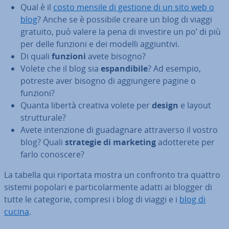
Qual è il
costo mensile di gestione di un sito web o
blog
? Anche se è possibile creare un blog di viaggi
gratuito, può valere la pena di investire un po’ di più
per delle funzioni e dei modelli ag­giun­ti­vi.
Di quali
funzioni
avete bisogno?
Volete che il blog sia
espan­di­bi­le
? Ad esempio,
potreste aver bisogno di ag­giun­ge­re pagine o
funzioni?
Quanta libertà creativa volete per
design
e layout
strut­tu­ra­le?
Avete in­ten­zio­ne di gua­da­gna­re at­tra­ver­so il vostro
blog? Quali
strategie di marketing
adot­te­re­te per
farlo conoscere?
La tabella qui riportata mostra un confronto tra quattro
sistemi popolari e par­ti­co­lar­men­te adatti ai blogger di
tutte le categorie, compresi i blog di viaggi e i
blog di
cucina
.