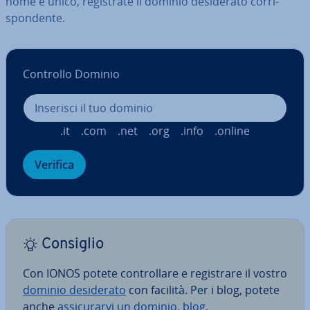
nome è unico, re­gi­stra­te il dominio de­si­de­ra­to cor­ri­
spon­den­te.
Controllo Dominio
.it
.com
.net
.org
.info
.online
Verifica
Consiglio
Con IONOS potete con­trol­la­re e re­gi­stra­re il vostro
dominio de­si­de­ra­to
con facilità. Per i blog, potete
anche
as­si­cu­rar­vi un dominio. blog
.