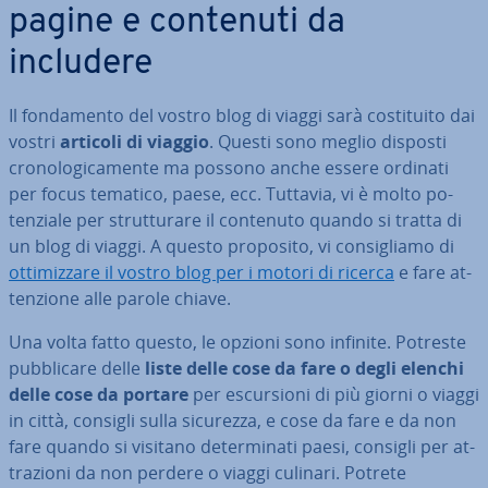
pagine e contenuti da
includere
Il fon­da­men­to del vostro blog di viaggi sarà co­sti­tui­to dai
vostri
articoli di viaggio
. Questi sono meglio disposti
cro­no­lo­gi­ca­men­te ma possono anche essere ordinati
per focus tematico, paese, ecc. Tuttavia, vi è molto po­
ten­zia­le per strut­tu­ra­re il contenuto quando si tratta di
un blog di viaggi. A questo proposito, vi con­si­glia­mo di
ot­ti­miz­za­re il vostro blog per i motori di ricerca
e fare at­
ten­zio­ne alle parole chiave.
Una volta fatto questo, le opzioni sono infinite. Potreste
pub­bli­ca­re delle
liste delle cose da fare o degli elenchi
delle cose da portare
per escur­sio­ni di più giorni o viaggi
in città, consigli sulla sicurezza, e cose da fare e da non
fare quando si visitano de­ter­mi­na­ti paesi, consigli per at­
tra­zio­ni da non perdere o viaggi culinari. Potrete