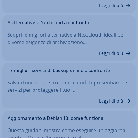
Leggi di più
5 al­ter­na­ti­ve a Nextcloud a confronto
Scopri le migliori al­ter­na­ti­ve a Nextcloud, ideali per
diverse esigenze di ar­chi­via­zio­ne…
Leggi di più
I 7 migliori servizi di backup online a confronto
Salva i tuoi dati al sicuro nel cloud. Ti pre­sen­tia­mo 7
servizi per pro­teg­ge­re i tuoi…
Leggi di più
Ag­gior­na­men­to a Debian 13: come funziona
Questa guida ti mostra come eseguire un ag­gior­na­
men­to a Debian 13, preparare il tuo…