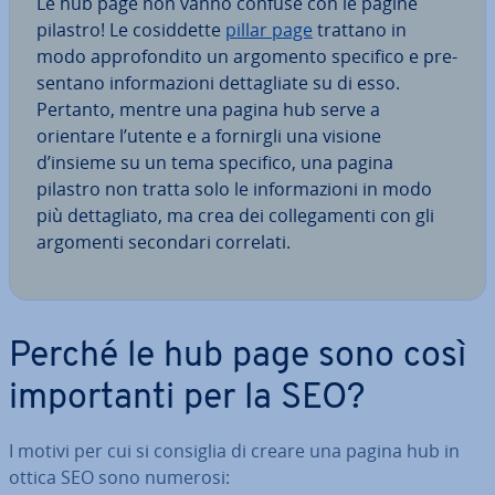
Le hub page non vanno confuse con le pagine
pilastro! Le co­sid­det­te
pillar page
trattano in
modo ap­pro­fon­di­to un argomento specifico e pre­
sen­ta­no in­for­ma­zio­ni det­ta­glia­te su di esso.
Pertanto, mentre una pagina hub serve a
orientare l’utente e a fornirgli una visione
d’insieme su un tema specifico, una pagina
pilastro non tratta solo le in­for­ma­zio­ni in modo
più det­ta­glia­to, ma crea dei col­le­ga­men­ti con gli
argomenti secondari correlati.
Perché le hub page sono così
im­por­tan­ti per la SEO?
I motivi per cui si consiglia di creare una pagina hub in
ottica SEO sono numerosi: