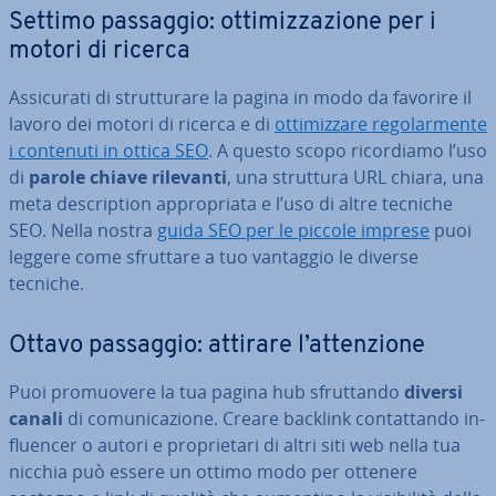
Settimo passaggio: ot­ti­miz­za­zio­ne per i
motori di ricerca
As­si­cu­ra­ti di strut­tu­ra­re la pagina in modo da favorire il
lavoro dei motori di ricerca e di
ot­ti­miz­za­re re­go­lar­men­te
i contenuti in ottica SEO
. A questo scopo ri­cor­dia­mo l’uso
di
parole chiave rilevanti
, una struttura URL chiara, una
meta de­scrip­tion ap­pro­pria­ta e l’uso di altre tecniche
SEO. Nella nostra
guida SEO per le piccole imprese
puoi
leggere come sfruttare a tuo vantaggio le diverse
tecniche.
Ottavo passaggio: attirare l’at­ten­zio­ne
Puoi pro­muo­ve­re la tua pagina hub sfrut­tan­do
diversi
canali
di co­mu­ni­ca­zio­ne. Creare backlink con­tat­tan­do in­
fluen­cer o autori e pro­prie­ta­ri di altri siti web nella tua
nicchia può essere un ottimo modo per ottenere