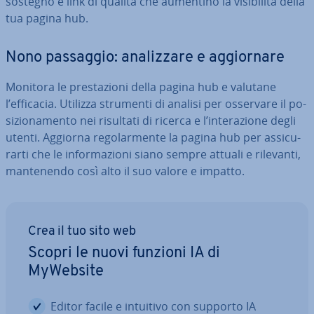
sostegno e link di qualità che aumentino la vi­si­bi­li­tà della
tua pagina hub.
Nono passaggio: ana­liz­za­re e ag­gior­na­re
Monitora le pre­sta­zio­ni della pagina hub e valutane
l’efficacia. Utilizza strumenti di analisi per osservare il po­
si­zio­na­men­to nei risultati di ricerca e l’in­te­ra­zio­ne degli
utenti. Aggiorna re­go­lar­men­te la pagina hub per as­si­cu­
rar­ti che le in­for­ma­zio­ni siano sempre attuali e rilevanti,
man­te­nen­do così alto il suo valore e impatto.
Crea il tuo sito web
Scopri le nuovi funzioni IA di
MyWebsite
Editor facile e intuitivo con supporto IA