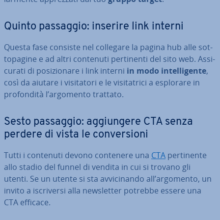
Quinto passaggio: inserire link interni
Questa fase consiste nel collegare la pagina hub alle sot­
to­pa­gi­ne e ad altri contenuti per­ti­nen­ti del sito web. As­si­
cu­ra­ti di po­si­zio­na­re i link interni
in modo in­tel­li­gen­te
,
così da aiutare i vi­si­ta­to­ri e le vi­si­ta­tri­ci a esplorare in
pro­fon­di­tà l’argomento trattato.
Sesto passaggio: ag­giun­ge­re CTA senza
perdere di vista le con­ver­sio­ni
Tutti i contenuti devono contenere una
CTA
per­ti­nen­te
allo stadio del funnel di vendita in cui si trovano gli
utenti. Se un utente si sta av­vi­ci­nan­do all’argomento, un
invito a iscri­ver­si alla new­slet­ter potrebbe essere una
CTA efficace.