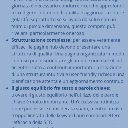
gior­na­ta è ne­ces­sa­rio condurre ricerche ap­pro­fon­di­
te, redigere contenuti di qualità e ag­gior­nar­la con re­
go­la­ri­tà. So­prat­tut­to se si lavora da soli o con un
team di piccole di­men­sio­ni, questo compito può
rivelarsi par­ti­co­lar­men­te oneroso.
Strut­tu­ra­zio­ne complessa
: per essere veramente
efficaci, le pagine hub devono pre­sen­ta­re una
struttura di qualità. Una pagina or­ga­niz­za­ta in modo
confuso può di­so­rien­ta­re gli utenti e non dare il suf­
fi­cien­te risalto a contenuti im­por­tan­ti. La creazione
di una struttura intuitiva e user-friendly richiede una
pia­ni­fi­ca­zio­ne attenta e un ag­gior­na­men­to continuo.
Il giusto equi­li­brio fra testo e parole chiave
:
trovare il giusto equi­li­brio nell’utilizzo delle parole
chiave è molto im­por­tan­te. Un’eccessiva ot­ti­miz­za­
zio­ne può essere con­si­de­ra­ta spam, mentre un uso
troppo limitato delle keyword può com­pro­met­te­re
l’efficacia della SEO.