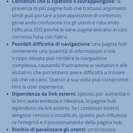
Contenuti che si ripetono e so­vrap­pon­go­no
: la
presenza di più pagine hub che trattano argomenti
simili può portare a so­vrap­po­si­zio­ni di contenuti,
generando con­fu­sio­ne tra gli utenti e riducendo
l’efficacia SEO poiché le varie pagine entrano in con­
cor­ren­za l’una con l’altra.
Possibili dif­fi­col­tà di na­vi­ga­zio­ne
: una pagina hub
con­te­nen­te una quantità di in­for­ma­zio­ni e link
troppo elevata può rendere la na­vi­ga­zio­ne
complessa, causando fru­stra­zio­ne ai vi­si­ta­to­ri e alle
vi­si­ta­tri­ci che po­treb­be­ro avere dif­fi­col­tà a trovare
ciò che cercano. Questo a sua volta può com­pro­met­
te­re la user ex­pe­rien­ce.
Di­pen­den­za da link esterni
: spesso, per aumentare
la loro au­to­re­vo­lez­za e rilevanza, le pagine hub
dipendono da link esterni. Se i contenuti esterni
vengono rimossi o mo­di­fi­ca­ti, questo può in­fluen­za­
re l’integrità e il po­si­zio­na­men­to della pagina hub.
Rischio di pa­ra­liz­za­re gli utenti
: un’eccessiva