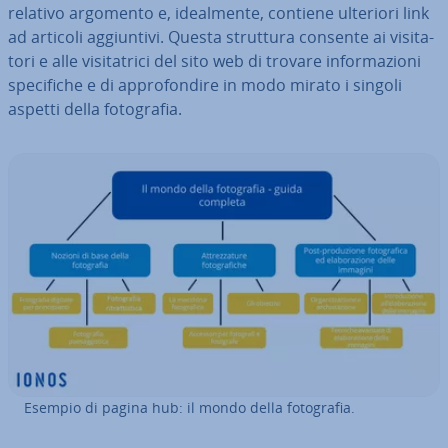
relativo argomento e, ideal­men­te, contiene ulteriori link
ad articoli ag­giun­ti­vi. Questa struttura consente ai vi­si­ta­
to­ri e alle vi­si­ta­tri­ci del sito web di trovare in­for­ma­zio­ni
spe­ci­fi­che e di ap­pro­fon­di­re in modo mirato i singoli
aspetti della fo­to­gra­fia.
Esempio di pagina hub: il mondo della fo­to­gra­fia.