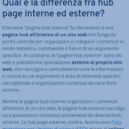
Qual è la dif­fe­ren­za fra hub
page interne ed esterne?
Il termine “pagina hub interna” fa ri­fe­ri­men­to a una
pagina hub all’interno di un sito web
che funge da
punto centrale per or­ga­niz­za­re e collegare i contenuti in
modo tematico, co­sti­tuen­do il fulcro di un argomento
specifico. Al contrario, le “pagine hub esterne” sono siti
web o piat­ta­for­me spe­cia­liz­za­te
esterne al proprio sito
web
, che rac­col­go­no cen­tral­men­te tutte le in­for­ma­zio­ni
e risorse su un argomento o area di interesse specifici,
rac­co­glien­do e or­ga­niz­zan­do contenuti da varie fonti
esterne.
Mentre le pagine hub interne or­ga­niz­za­no i contenuti
all’interno di un sito web, le pagine hub esterne rac­col­go­
no e pre­sen­ta­no contenuti pro­ve­nien­ti da diverse fonti
esterne. Le hub page esterne, inoltre, fa­vo­ri­sco­no l’
ot­ti­