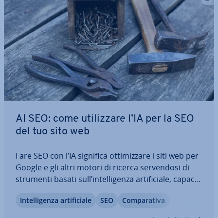
AI SEO: come uti­liz­za­re l’IA per la SEO
del tuo sito web
Fare SEO con l’IA significa ot­ti­miz­za­re i siti web per
Google e gli altri motori di ricerca ser­ven­do­si di
strumenti basati sull’in­tel­li­gen­za ar­ti­fi­cia­le, capaci
di sfruttare al meglio i punti di forza di questa tec­
In­tel­li­gen­za ar­ti­fi­cia­le
SEO
Com­pa­ra­ti­va
no­lo­gia. In questo articolo trattiamo gli ambiti in
cui fare SEO…