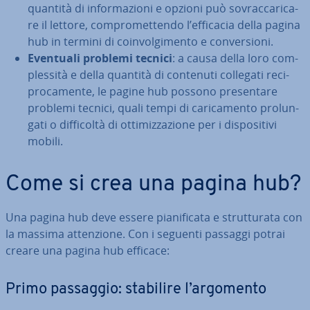
quantità di in­for­ma­zio­ni e opzioni può so­vrac­ca­ri­ca­
re il lettore, com­pro­met­ten­do l’efficacia della pagina
hub in termini di coin­vol­gi­men­to e con­ver­sio­ni.
Eventuali problemi tecnici
: a causa della loro com­
ples­si­tà e della quantità di contenuti collegati re­ci­
pro­ca­men­te, le pagine hub possono pre­sen­ta­re
problemi tecnici, quali tempi di ca­ri­ca­men­to pro­lun­
ga­ti o dif­fi­col­tà di ot­ti­miz­za­zio­ne per i di­spo­si­ti­vi
mobili.
Come si crea una pagina hub?
Una pagina hub deve essere pia­ni­fi­ca­ta e strut­tu­ra­ta con
la massima at­ten­zio­ne. Con i seguenti passaggi potrai
creare una pagina hub efficace:
Primo passaggio: stabilire l’argomento