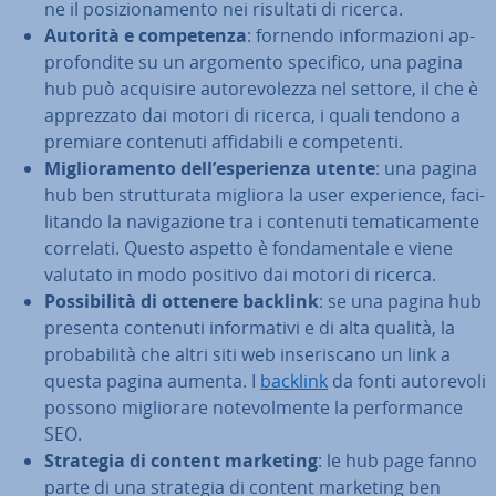
ne il po­si­zio­na­men­to nei risultati di ricerca.
Autorità e com­pe­ten­za
: fornendo in­for­ma­zio­ni ap­
pro­fon­di­te su un argomento specifico, una pagina
hub può acquisire au­to­re­vo­lez­za nel settore, il che è
ap­prez­za­to dai motori di ricerca, i quali tendono a
premiare contenuti af­fi­da­bi­li e com­pe­ten­ti.
Mi­glio­ra­men­to dell’espe­rien­za utente
: una pagina
hub ben strut­tu­ra­ta migliora la user ex­pe­rien­ce, fa­ci­
li­tan­do la na­vi­ga­zio­ne tra i contenuti te­ma­ti­ca­men­te
correlati. Questo aspetto è fon­da­men­ta­le e viene
valutato in modo positivo dai motori di ricerca.
Pos­si­bi­li­tà di ottenere backlink
: se una pagina hub
presenta contenuti in­for­ma­ti­vi e di alta qualità, la
pro­ba­bi­li­tà che altri siti web in­se­ri­sca­no un link a
questa pagina aumenta. I
backlink
da fonti au­to­re­vo­li
possono mi­glio­ra­re no­te­vol­men­te la per­for­man­ce
SEO.
Strategia di content marketing
: le hub page fanno
parte di una strategia di content marketing ben