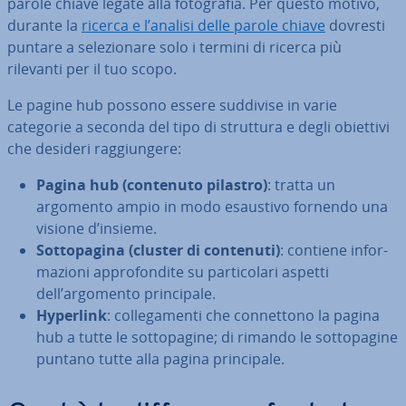
parole chiave legate alla fo­to­gra­fia. Per questo motivo,
durante la
ricerca e l’analisi delle parole chiave
dovresti
puntare a se­le­zio­na­re solo i termini di ricerca più
rilevanti per il tuo scopo.
Le pagine hub possono essere suddivise in varie
categorie a seconda del tipo di struttura e degli obiettivi
che desideri rag­giun­ge­re:
Pagina hub (contenuto pilastro)
: tratta un
argomento ampio in modo esaustivo fornendo una
visione d’insieme.
Sot­to­pa­gi­na (cluster di contenuti)
: contiene in­for­
ma­zio­ni ap­pro­fon­di­te su par­ti­co­la­ri aspetti
dell’argomento prin­ci­pa­le.
Hyperlink
: col­le­ga­men­ti che con­net­to­no la pagina
hub a tutte le sot­to­pa­gi­ne; di rimando le sot­to­pa­gi­ne
puntano tutte alla pagina prin­ci­pa­le.