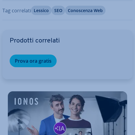
Tag correlati
Lessico
SEO
Co­no­scen­za Web
Vai al menu prin­ci­pa­le
Prodotti correlati
Prova ora gratis