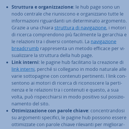
Struttura e or­ga­niz­za­zio­ne
: le hub page sono un
nodo centrale che riu­ni­sco­no e or­ga­niz­za­no tutte le
in­for­ma­zio­ni ri­guar­dan­ti un de­ter­mi­na­to argomento.
Grazie a una chiara
struttura di na­vi­ga­zio­ne
, i motori
di ricerca com­pren­do­no più fa­cil­men­te la gerarchia e
le relazioni tra i diversi contenuti. La
na­vi­ga­zio­ne
brea­d­crumb
rap­pre­sen­ta un metodo efficace per vi­
sua­liz­za­re la struttura della hub page.
Link interni
: le pagine hub fa­ci­li­ta­no la creazione di
link interni
, perché si collegano in modo naturale alle
varie sot­to­pa­gi­ne con contenuti per­ti­nen­ti. I link con­
sen­to­no ai motori di ricerca di ri­co­no­sce­re la per­ti­
nen­za e le relazioni tra i contenuti e questo, a sua
volta, può ri­spec­chiar­si in modo positivo sul po­si­zio­
na­men­to del sito.
Ot­ti­miz­za­zio­ne con parole chiave
: con­cen­tran­do­si
su argomenti specifici, le pagine hub possono essere
ot­ti­miz­za­te con parole chiave rilevanti per mi­glio­rar­