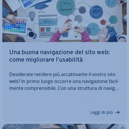
Una buona na­vi­ga­zio­ne del sito web:
come mi­glio­ra­re l’usabilità
De­si­de­ra­te rendere più ac­cat­ti­van­te il vostro sito
web? In primo luogo occorre una na­vi­ga­zio­ne fa­cil­
men­te com­pren­si­bi­le. Con una struttura di na­vi­ga­
zio­ne ben pensata e qualche strategia di base per
l’ot­ti­miz­za­zio­ne con­qui­ste­re­te utenti e motori di
ricerca. Grazie a una struttura…
Leggi di più