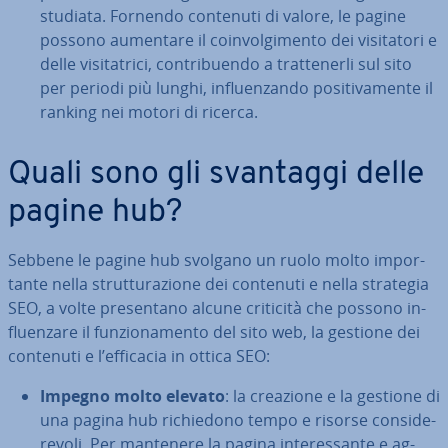
studiata. Fornendo contenuti di valore, le pagine
possono aumentare il coin­vol­gi­men­to dei vi­si­ta­to­ri e
delle vi­si­ta­tri­ci, con­tri­buen­do a trat­te­ner­li sul sito
per periodi più lunghi, in­fluen­zan­do po­si­ti­va­men­te il
ranking nei motori di ricerca.
Quali sono gli svantaggi delle
pagine hub?
Sebbene le pagine hub svolgano un ruolo molto im­por­
tan­te nella strut­tu­ra­zio­ne dei contenuti e nella strategia
SEO, a volte pre­sen­ta­no alcune criticità che possono in­
fluen­za­re il fun­zio­na­men­to del sito web, la gestione dei
contenuti e l’efficacia in ottica SEO:
Impegno molto elevato
: la creazione e la gestione di
una pagina hub ri­chie­do­no tempo e risorse con­si­de­
re­vo­li. Per mantenere la pagina in­te­res­san­te e ag­