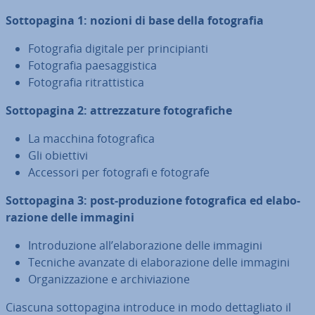
Sot­to­pa­gi­na 1: nozioni di base della fo­to­gra­fia
Fo­to­gra­fia digitale per prin­ci­pian­ti
Fo­to­gra­fia pae­sag­gi­sti­ca
Fo­to­gra­fia ri­trat­ti­sti­ca
Sot­to­pa­gi­na 2: at­trez­za­tu­re fo­to­gra­fi­che
La macchina fo­to­gra­fi­ca
Gli obiettivi
Accessori per fotografi e fotografe
Sot­to­pa­gi­na 3: post-pro­du­zio­ne fo­to­gra­fi­ca ed ela­bo­
ra­zio­ne delle immagini
In­tro­du­zio­ne all’ela­bo­ra­zio­ne delle immagini
Tecniche avanzate di ela­bo­ra­zio­ne delle immagini
Or­ga­niz­za­zio­ne e ar­chi­via­zio­ne
Ciascuna sot­to­pa­gi­na introduce in modo det­ta­glia­to il