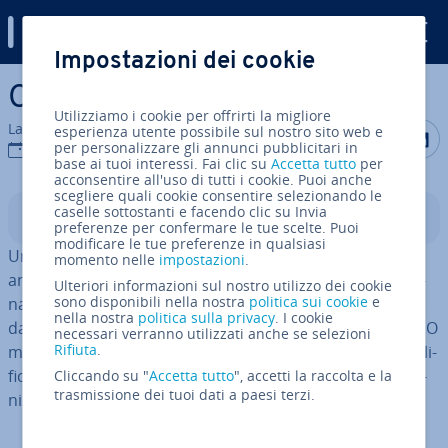
Digital Guide
Impostazioni dei cookie
Vai al contenuto prin­ci­pa­le
Cosa sono le pagine hub?
Utilizziamo i cookie per offrirti la migliore
La redazione di IONOS
esperienza utente possibile sul nostro sito web e
Condividi 
Condiv
C
per personalizzare gli annunci pubblicitari in
07 gen 2025
base ai tuoi interessi. Fai clic su
Accetta tutto
per
acconsentire all'uso di tutti i cookie. Puoi anche
scegliere quali cookie consentire selezionando le
caselle sottostanti e facendo clic su Invia
Indice
preferenze per confermare le tue scelte. Puoi
modificare le tue preferenze in qualsiasi
Una hub page è una pagina dedicata a un argomento
momento nelle
impostazioni
.
ampio e include tutti i contenuti legati a quella de­ter­mi­
Ulteriori informazioni sul nostro utilizzo dei cookie
sono disponibili nella nostra
politica sui cookie
e
na­ta tematica. La pagina hub è strut­tu­ra­ta in modo tale
nella nostra
politica sulla privacy
. I cookie
da favorire non solo la per­for­man­ce del sito in ottica SEO
necessari verranno utilizzati anche se selezioni
Rifiuta
.
ma, allo stesso tempo, consente una na­vi­ga­zio­ne sem­pli­
fi­ca­ta in grado di mi­glio­ra­re l’espe­rien­za utente e l’or­ga­
Cliccando su "
Accetta tutto
", accetti la raccolta e la
trasmissione dei tuoi dati a paesi terzi.
niz­za­zio­ne delle in­for­ma­zio­ni.