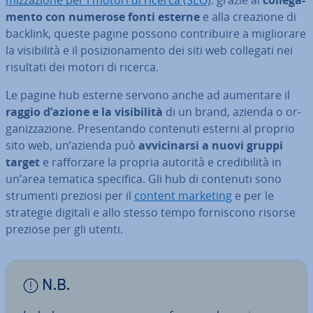
miz­za­zio­ne per i motori di ricerca (SEO)
: grazie al
col­le­ga­
men­to con numerose fonti esterne
e alla creazione di
backlink, queste pagine possono con­tri­bui­re a mi­glio­ra­re
la vi­si­bi­li­tà e il po­si­zio­na­men­to dei siti web collegati nei
risultati dei motori di ricerca.
Le pagine hub esterne servono anche ad aumentare il
raggio d’azione e la vi­si­bi­li­tà
di un brand, azienda o or­
ga­niz­za­zio­ne. Pre­sen­tan­do contenuti esterni al proprio
sito web, un’azienda può
av­vi­ci­nar­si a nuovi gruppi
target
e raf­for­za­re la propria autorità e cre­di­bi­li­tà in
un’area tematica specifica. Gli hub di contenuti sono
strumenti preziosi per il
content marketing
e per le
strategie digitali e allo stesso tempo for­ni­sco­no risorse
preziose per gli utenti.
N.B.