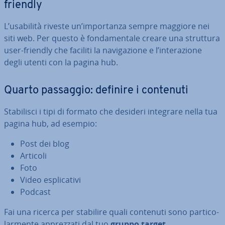
friendly
L’usabilità riveste un’im­por­tan­za sempre maggiore nei
siti web. Per questo è fon­da­men­ta­le creare una struttura
user-friendly che faciliti la na­vi­ga­zio­ne e l’in­te­ra­zio­ne
degli utenti con la pagina hub.
Quarto passaggio: definire i contenuti
Sta­bi­li­sci i tipi di formato che desideri integrare nella tua
pagina hub, ad esempio:
Post dei blog
Articoli
Foto
Video espli­ca­ti­vi
Podcast
Fai una ricerca per stabilire quali contenuti sono par­ti­co­
lar­men­te ap­prez­za­ti dal tuo
gruppo target
.