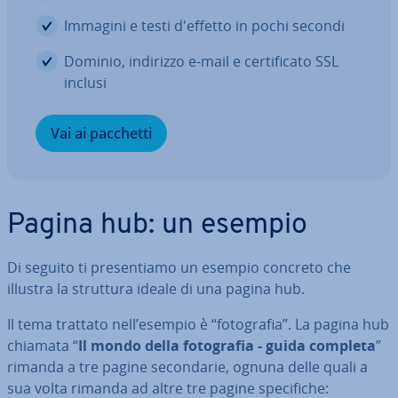
Immagini e testi d'effetto in pochi secondi
Dominio, indirizzo e-mail e cer­ti­fi­ca­to SSL
inclusi
Vai ai pacchetti
Pagina hub: un esempio
Di seguito ti pre­sen­tia­mo un esempio concreto che
illustra la struttura ideale di una pagina hub.
Il tema trattato nell’esempio è “fo­to­gra­fia”. La pagina hub
chiamata “
Il mondo della fo­to­gra­fia - guida completa
”
rimanda a tre pagine se­con­da­rie, ognuna delle quali a
sua volta rimanda ad altre tre pagine spe­ci­fi­che: