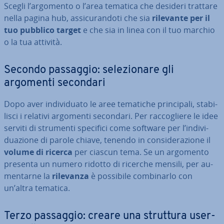
Scegli l’argomento o l’area tematica che desideri trattare
nella pagina hub, as­si­cu­ran­do­ti che sia
rilevante per il
tuo pubblico target
e che sia in linea con il tuo marchio
o la tua attività.
Secondo passaggio: se­le­zio­na­re gli
argomenti secondari
Dopo aver in­di­vi­dua­to le aree tematiche prin­ci­pa­li, sta­bi­
li­sci i relativi argomenti secondari. Per rac­co­glie­re le idee
serviti di strumenti specifici come software per l’in­di­vi­
dua­zio­ne di parole chiave, tenendo in con­si­de­ra­zio­ne il
volume di ricerca
per ciascun tema. Se un argomento
presenta un numero ridotto di ricerche mensili, per au­
men­tar­ne la
rilevanza
è possibile com­bi­nar­lo con
un’altra tematica.
Terzo passaggio: creare una struttura user-