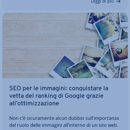
Leggi di più
SEO per le immagini: con­qui­sta­re la
vetta del ranking di Google grazie
all’ot­ti­miz­za­zio­ne
Non c’è si­cu­ra­men­te alcun dubbio sull’im­por­tan­za
del ruolo delle immagini all’interno di un sito web.