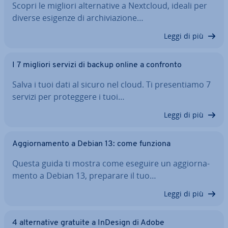
Scopri le migliori al­ter­na­ti­ve a Nextcloud, ideali per
diverse esigenze di ar­chi­via­zio­ne…
Leggi di più
I 7 migliori servizi di backup online a confronto
Salva i tuoi dati al sicuro nel cloud. Ti pre­sen­tia­mo 7
servizi per pro­teg­ge­re i tuoi…
Leggi di più
Ag­gior­na­men­to a Debian 13: come funziona
Questa guida ti mostra come eseguire un ag­gior­na­
men­to a Debian 13, preparare il tuo…
Leggi di più
4 al­ter­na­ti­ve gratuite a InDesign di Adobe