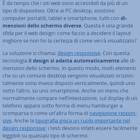
È da tempo che i siti web sono ac­ces­si­bi­li da più di un
tipo di di­spo­si­ti­vo. Oltre ai PC desktop, esistono
computer portatili, tablet e smart­pho­ne, tutti con
di­
men­sio­ni dello schermo diverse
. Questa è una grande
sfida per il web design: come faccio a decidere il layout
migliore se non ho la certezza di come verrà vi­sua­liz­za­to?
La soluzione si chiama:
design re­spon­si­ve
. Con questa
tec­no­lo­gia
il design si adatta au­to­ma­ti­ca­men­te
alle di­
men­sio­ni dello schermo. In questo modo, molti elementi
che su un comune desktop vengono vi­sua­liz­za­ti oriz­zon­
tal­men­te sono invece disposti ver­ti­cal­men­te, quindi uno
sotto l’altro, su uno smart­pho­ne. Anche un menu che
nor­mal­men­te compare nell’in­te­sta­zio­ne, sul display di un
telefono appare sotto forma di menu hamburger a
scomparsa o come un’altra forma di
na­vi­ga­zio­ne re­spon­
si­ve
. Anche la
ti­po­gra­fia gioca un ruolo im­por­tan­te nel
design re­spon­si­ve
: i testi devono infatti essere fa­cil­men­te
leggibili su qualsiasi tipo di schermo.