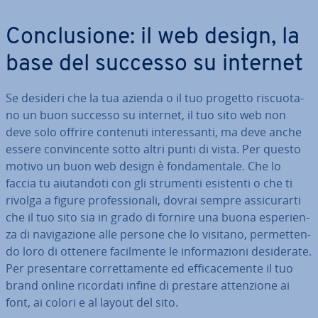
Con­clu­sio­ne: il web design, la
base del successo su internet
Se desideri che la tua azienda o il tuo progetto ri­scuo­ta­
no un buon successo su internet, il tuo sito web non
deve solo offrire contenuti in­te­res­san­ti, ma deve anche
essere con­vin­cen­te sotto altri punti di vista. Per questo
motivo un buon web design è fon­da­men­ta­le. Che lo
faccia tu aiu­tan­do­ti con gli strumenti esistenti o che ti
rivolga a figure pro­fes­sio­na­li, dovrai sempre as­si­cu­rar­ti
che il tuo sito sia in grado di fornire una buona espe­rien­
za di na­vi­ga­zio­ne alle persone che lo visitano, per­met­ten­
do loro di ottenere fa­cil­men­te le in­for­ma­zio­ni de­si­de­ra­te.
Per pre­sen­ta­re cor­ret­ta­men­te ed ef­fi­ca­ce­men­te il tuo
brand online ricordati infine di prestare at­ten­zio­ne ai
font, ai colori e al layout del sito.