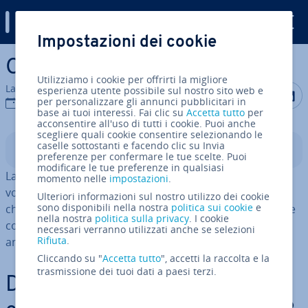
Digital Guide
Impostazioni dei cookie
Vai al contenuto prin­ci­pa­le
Cos’è il web design?
Utilizziamo i cookie per offrirti la migliore
La redazione di IONOS
esperienza utente possibile sul nostro sito web e
Condividi 
Condiv
C
per personalizzare gli annunci pubblicitari in
22 ago 2023
base ai tuoi interessi. Fai clic su
Accetta tutto
per
acconsentire all'uso di tutti i cookie. Puoi anche
scegliere quali cookie consentire selezionando le
caselle sottostanti e facendo clic su Invia
Indice
preferenze per confermare le tue scelte. Puoi
modificare le tue preferenze in qualsiasi
La prima im­pres­sio­ne conta: ciò che determina la
momento nelle
impostazioni
.
volontà dell’utente di rimanere sul tuo sito web o di
Ulteriori informazioni sul nostro utilizzo dei cookie
sono disponibili nella nostra
politica sui cookie
e
chiudere im­me­dia­ta­men­te la scheda è il suo design, che
nella nostra
politica sulla privacy
. I cookie
comprende il layout, la grafica, le funzioni e molto altro
necessari verranno utilizzati anche se selezioni
Rifiuta
.
ancora.
Cliccando su "
Accetta tutto
", accetti la raccolta e la
trasmissione dei tuoi dati a paesi terzi.
De­fi­ni­zio­ne di web design: