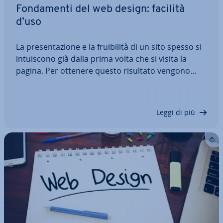
Fon­da­men­ti del web design: facilità
d’uso
La pre­sen­ta­zio­ne e la frui­bi­li­tà di un sito spesso si
in­tui­sco­no già dalla prima volta che si visita la
pagina. Per ottenere questo risultato vengono
adottati degli schemi di struttura con­ven­zio­na­li
che, grazie alla dif­fu­sio­ne di regole e standard, ga­
ran­ti­sco­no l’usabilità di una…
Leggi di più