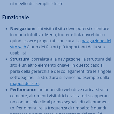
ni meglio del semplice testo.
Fun­zio­na­le
Na­vi­ga­zio­ne
: chi visita il sito deve potersi orientare
in modo intuitivo. Menu, footer e link do­vreb­be­ro
quindi essere pro­get­ta­ti con cura. La
na­vi­ga­zio­ne del
sito web
è uno dei fattori più im­por­tan­ti della sua
usabilità.
Struttura
: correlata alla na­vi­ga­zio­ne, la struttura del
sito è un altro elemento chiave. In questo caso si
parla della gerarchia e dei col­le­ga­men­ti tra le singole
sot­to­pa­gi­ne. La struttura si evince ad esempio dalla
mappa del sito
.
Per­for­man­ce
: un buon sito web deve caricarsi ve­lo­
ce­men­te, al­tri­men­ti vi­si­ta­tri­ci e vi­si­ta­to­ri scap­pe­ran­
no con un solo clic al primo segnale di ral­len­ta­men­
to. Per diminuire la frequenza di rimbalzo è quindi