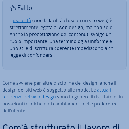
Fatto
L’
usabilità
(cioè la facilità d’uso di un sito web) è
stret­ta­men­te legata al web design, ma non solo.
Anche la pro­get­ta­zio­ne dei contenuti svolge un
ruolo im­por­tan­te: una ter­mi­no­lo­gia uniforme e
uno stile di scrittura coerente im­pe­di­sco­no a chi
legge di con­fon­der­si.
Come avviene per altre di­sci­pli­ne del design, anche il
design dei siti web è soggetto alle mode. Le
attuali
tendenze del web design
sono in genere il risultato di in­
no­va­zio­ni tecniche o di cam­bia­men­ti nelle pre­fe­ren­ze
dell’utente.
Com’è strut­tu­ra­to il lavoro di