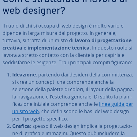
web designer?
Il ruolo di chi si occupa di web design è molto vario e
dipende in larga misura dal progetto. In generale,
tuttavia, si tratta di un misto di
lavoro di pro­get­ta­zio­ne
creativa e im­ple­men­ta­zio­ne tecnica
. In questo ruolo si
lavora a stretto contatto con la clientela per capirla e
sod­di­sfar­ne le esigenze. Tra i prin­ci­pa­li compiti figurano:
Ideazione
: partendo dai desideri della com­mit­ten­za,
si crea un concept, che comprende anche la
selezione della palette di colori, il layout della pagina,
la na­vi­ga­zio­ne e l’estetica generale. Di solito la pia­ni­
fi­ca­zio­ne iniziale comprende anche le
linee guida per
un sito web
, che de­fi­ni­sco­no le basi del web design
per il progetto specifico.
Grafica
: spesso il web design implica la pro­get­ta­zio­
ne di grafica e immagini. Questo può includere la