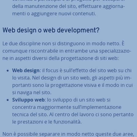
della ma­nu­ten­zio­ne del sito, ef­fet­tua­re ag­gior­na­
men­ti o ag­giun­ge­re nuovi contenuti.
Web design o web de­ve­lo­p­ment?
Le due di­sci­pli­ne non si di­stin­guo­no in modo netto. È
comunque ri­scon­tra­bi­le in entrambe una spe­cia­liz­za­zio­
ne in aspetti diversi della pro­get­ta­zio­ne di siti web:
Web design
: il focus è sull’effetto del sito web su chi
lo visita. Nel design di un sito web, gli aspetti più im­
por­tan­ti sono la pro­get­ta­zio­ne visiva e il modo in cui
si naviga nel sito.
Sviluppo web
: lo sviluppo di un sito web si
concentra mag­gior­men­te sull’im­ple­men­ta­zio­ne
tecnica del sito. Al centro del lavoro ci sono pertanto
le pre­sta­zio­ni e le fun­zio­na­li­tà.
Non è possibile separare in modo netto queste due aree,