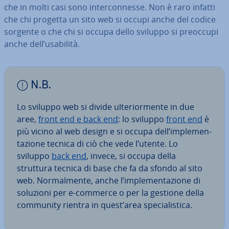
che in molti casi sono in­ter­con­nes­se. Non è raro infatti
che chi progetta un sito web si occupi anche del codice
sorgente o che chi si occupa dello sviluppo si preoccupi
anche dell’usabilità.
N.B.
Lo sviluppo web si divide ul­te­rior­men­te in due
aree,
front end e back end
: lo sviluppo
front end
è
più vicino al web design e si occupa dell’im­ple­men­
ta­zio­ne tecnica di ciò che vede l’utente. Lo
sviluppo
back end
, invece, si occupa della
struttura tecnica di base che fa da sfondo al sito
web. Nor­mal­men­te, anche l’im­ple­men­ta­zio­ne di
soluzioni per e-commerce o per la gestione della
community rientra in quest’area spe­cia­li­sti­ca.