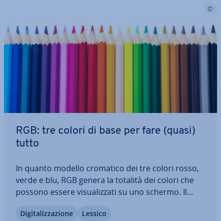
RGB: tre colori di base per fare (quasi)
tutto
In quanto modello cromatico dei tre colori rosso,
verde e blu, RGB genera la totalità dei colori che
possono essere vi­sua­liz­za­ti su uno schermo. Il
principio fisico alla base del processo è la me­sco­
Di­gi­ta­liz­za­zio­ne
Lessico
lan­za additiva dei colori di specifici com­po­nen­ti