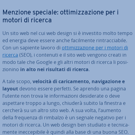
Menzione speciale: ot­ti­miz­za­zio­ne per i
motori di ricerca
Un sito web nel cui web design si è investito molto tempo
ed energia deve essere anche fa­cil­men­te rin­trac­cia­bi­le.
Con un sapiente lavoro di
ot­ti­miz­za­zio­ne per i motori di
ricerca
(SEO), i contenuti e il sito web vengono creati in
modo tale che Google e gli altri motori di ricerca li po­si­
zio­ni­no
in alto nei risultati di ricerca
.
A tale scopo,
velocità di ca­ri­ca­men­to, na­vi­ga­zio­ne e
layout
devono essere perfetti. Se aprendo una pagina
l’utente non trova le in­for­ma­zio­ni de­si­de­ra­te o deve
aspettare troppo a lungo, chiuderà subito la finestra e
cercherà su un altro sito web. A sua volta, l’aumento
della frequenza di rimbalzo è un segnale negativo per i
motori di ricerca. Un web design ben studiato e tec­ni­ca­
men­te inec­ce­pi­bi­le è quindi alla base di una buona SEO.