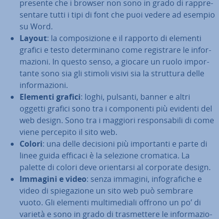
presente che i browser non sono in grado di rap­pre­
sen­ta­re tutti i tipi di font che puoi vedere ad esempio
su Word.
Layout
: la com­po­si­zio­ne e il rapporto di elementi
grafici e testo de­ter­mi­na­no come re­gi­stra­re le in­for­
ma­zio­ni. In questo senso, a giocare un ruolo im­por­
tan­te sono sia gli stimoli visivi sia la struttura delle
in­for­ma­zio­ni.
Elementi grafici
: loghi, pulsanti, banner e altri
oggetti grafici sono tra i com­po­nen­ti più evidenti del
web design. Sono tra i maggiori re­spon­sa­bi­li di come
viene percepito il sito web.
Colori
: una delle decisioni più im­por­tan­ti e parte di
linee guida efficaci è la selezione cromatica. La
palette di colori deve orien­tar­si al corporate design.
Immagini e video
: senza immagini, in­fo­gra­fi­che e
video di spie­ga­zio­ne un sito web può sembrare
vuoto. Gli elementi mul­ti­me­dia­li offrono un po’ di
varietà e sono in grado di tra­smet­te­re le in­for­ma­zio­