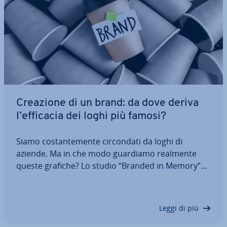
Creazione di un brand: da dove deriva
l’efficacia dei loghi più famosi?
Siamo co­stan­te­men­te cir­con­da­ti da loghi di
aziende. Ma in che modo guardiamo realmente
queste grafiche? Lo studio “Branded in Memory”
ha testato quanto esat­ta­men­te sia possibile ri­pro­
dur­re un logo noto af­fi­dan­do­si solo e uni­ca­men­te
alla propria memoria. Oltre 150 uomini e donne,…
Leggi di più