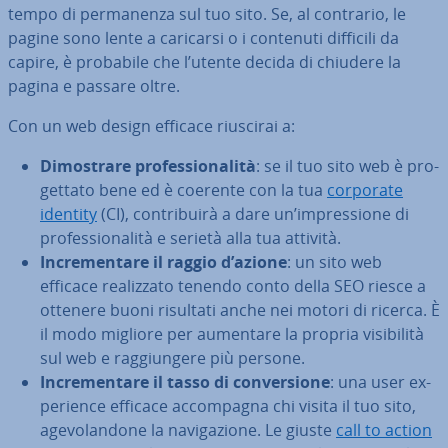
tempo di per­ma­nen­za sul tuo sito. Se, al contrario, le
pagine sono lente a caricarsi o i contenuti difficili da
capire, è probabile che l’utente decida di chiudere la
pagina e passare oltre.
Con un web design efficace riuscirai a:
Di­mo­stra­re pro­fes­sio­na­li­tà
: se il tuo sito web è pro­
get­ta­to bene ed è coerente con la tua
corporate
identity
(CI), con­tri­bui­rà a dare un’im­pres­sio­ne di
pro­fes­sio­na­li­tà e serietà alla tua attività.
In­cre­men­ta­re il raggio d’azione
: un sito web
efficace rea­liz­za­to tenendo conto della SEO riesce a
ottenere buoni risultati anche nei motori di ricerca. È
il modo migliore per aumentare la propria vi­si­bi­li­tà
sul web e rag­giun­ge­re più persone.
In­cre­men­ta­re il tasso di con­ver­sio­ne
: una user ex­
pe­rien­ce efficace ac­com­pa­gna chi visita il tuo sito,
age­vo­lan­do­ne la na­vi­ga­zio­ne. Le giuste
call to action