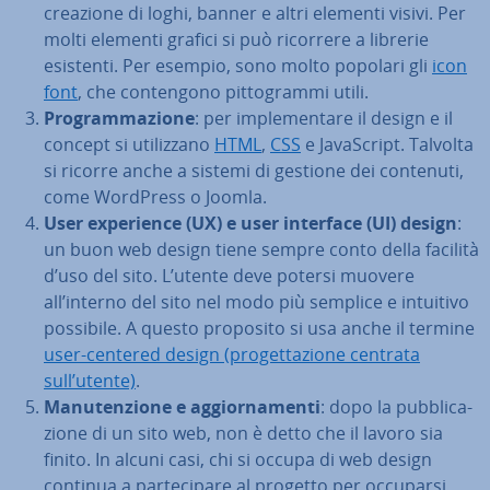
creazione di loghi, banner e altri elementi visivi. Per
molti elementi grafici si può ricorrere a librerie
esistenti. Per esempio, sono molto popolari gli
icon
font
, che con­ten­go­no pit­to­gram­mi utili.
Pro­gram­ma­zio­ne
: per im­ple­men­ta­re il design e il
concept si uti­liz­za­no
HTML
,
CSS
e Ja­va­Script. Talvolta
si ricorre anche a sistemi di gestione dei contenuti,
come WordPress o Joomla.
User ex­pe­rien­ce (UX) e user interface (UI) design
:
un buon web design tiene sempre conto della facilità
d’uso del sito. L’utente deve potersi muovere
all’interno del sito nel modo più semplice e intuitivo
possibile. A questo proposito si usa anche il termine
user-centered design (pro­get­ta­zio­ne centrata
sull’utente)
.
Ma­nu­ten­zio­ne e ag­gior­na­men­ti
: dopo la pub­bli­ca­
zio­ne di un sito web, non è detto che il lavoro sia
finito. In alcuni casi, chi si occupa di web design
continua a par­te­ci­pa­re al progetto per occuparsi