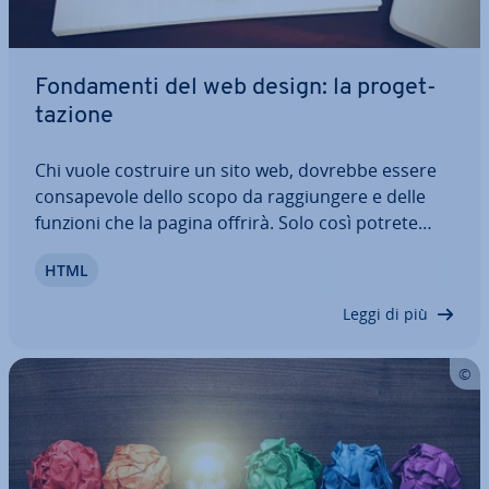
Fon­da­men­ti del web design: la pro­get­
ta­zio­ne
Chi vuole costruire un sito web, dovrebbe essere
con­sa­pe­vo­le dello scopo da rag­giun­ge­re e delle
funzioni che la pagina offrirà. Solo così potrete
conferire un aspetto unitario alla vostra pagina.
HTML
Infatti, nel web design si comincia sempre con la
pro­get­ta­zio­ne, che è alla base…
Leggi di più