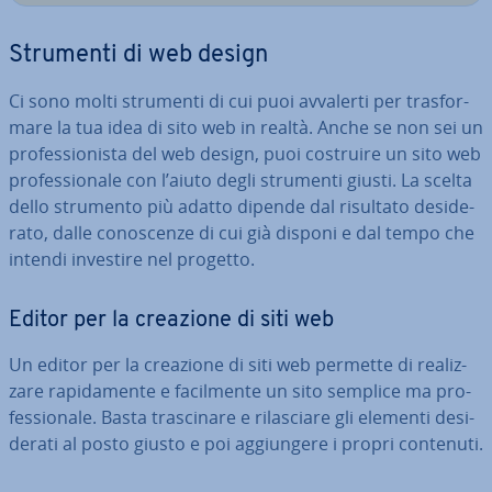
Strumenti di web design
Ci sono molti strumenti di cui puoi avvalerti per tra­sfor­
ma­re la tua idea di sito web in realtà. Anche se non sei un
pro­fes­sio­ni­sta del web design, puoi costruire un sito web
pro­fes­sio­na­le con l’aiuto degli strumenti giusti. La scelta
dello strumento più adatto dipende dal risultato de­si­de­
ra­to, dalle co­no­scen­ze di cui già disponi e dal tempo che
intendi investire nel progetto.
Editor per la creazione di siti web
Un editor per la creazione di siti web permette di rea­liz­
za­re ra­pi­da­men­te e fa­cil­men­te un sito semplice ma pro­
fes­sio­na­le. Basta tra­sci­na­re e ri­la­scia­re gli elementi de­si­
de­ra­ti al posto giusto e poi ag­giun­ge­re i propri contenuti.