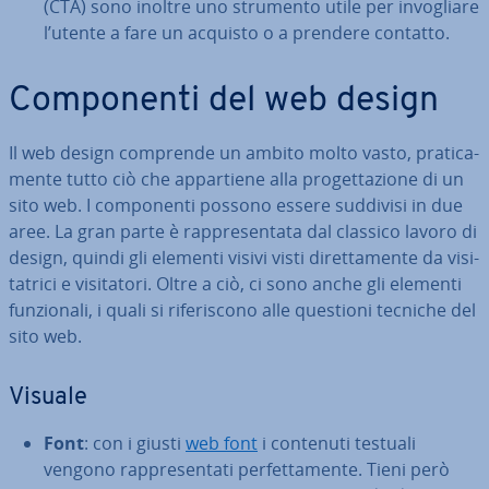
(CTA) sono inoltre uno strumento utile per in­vo­glia­re
l’utente a fare un acquisto o a prendere contatto.
Com­po­nen­ti del web design
Il web design comprende un ambito molto vasto, pra­ti­ca­
men­te tutto ciò che ap­par­tie­ne alla pro­get­ta­zio­ne di un
sito web. I com­po­nen­ti possono essere suddivisi in due
aree. La gran parte è rap­pre­sen­ta­ta dal classico lavoro di
design, quindi gli elementi visivi visti di­ret­ta­men­te da vi­si­
ta­tri­ci e vi­si­ta­to­ri. Oltre a ciò, ci sono anche gli elementi
fun­zio­na­li, i quali si ri­fe­ri­sco­no alle questioni tecniche del
sito web.
Visuale
Font
: con i giusti
web font
i contenuti testuali
vengono rap­pre­sen­ta­ti per­fet­ta­men­te. Tieni però