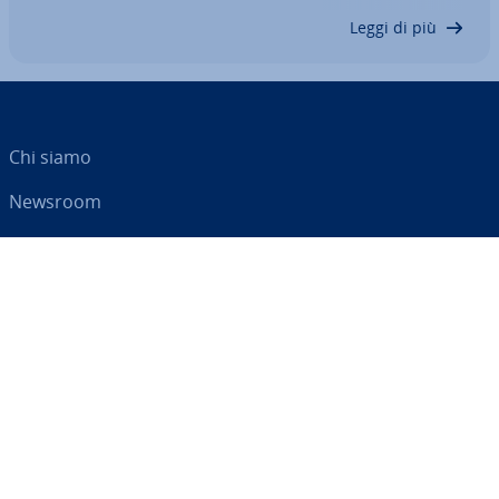
della luce visibile.…
Leggi di più
Chi siamo
Newsroom
Centro As­si­sten­za
Termini e con­di­zio­ni
Privacy
Il tuo partner digitale