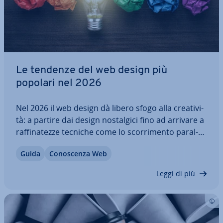
Le tendenze del web design più
popolari nel 2026
Nel 2026 il web design dà libero sfogo alla crea­ti­vi­
tà: a partire dai design no­stal­gi­ci fino ad arrivare a
raf­fi­na­tez­ze tecniche come lo scor­ri­men­to pa­ral­
las­se e i chatbot con l’IA. La sfida prin­ci­pa­le in
Guida
Co­no­scen­za Web
questo caso è quella di integrare nel proprio
progetto i…
Leggi di più