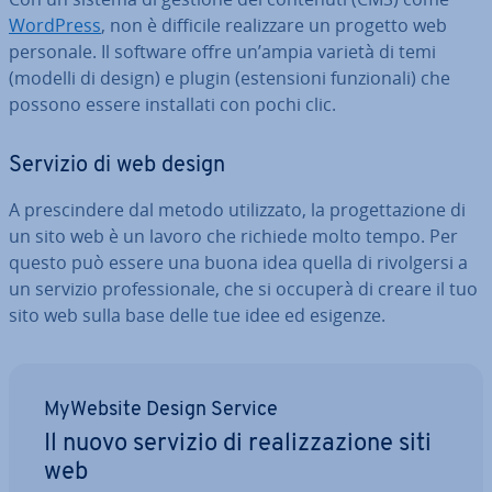
WordPress
, non è difficile rea­liz­za­re un progetto web
personale. Il software offre un’ampia varietà di temi
(modelli di design) e plugin (esten­sio­ni fun­zio­na­li) che
possono essere in­stal­la­ti con pochi clic.
Servizio di web design
A pre­scin­de­re dal metodo uti­liz­za­to, la pro­get­ta­zio­ne di
un sito web è un lavoro che richiede molto tempo. Per
questo può essere una buona idea quella di ri­vol­ger­si a
un servizio pro­fes­sio­na­le, che si occuperà di creare il tuo
sito web sulla base delle tue idee ed esigenze.
MyWebsite Design Service
Il nuovo servizio di rea­liz­za­zio­ne siti
web