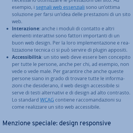
ne­ces­sa­rio ot­ti­miz­za­re le pre­sta­zio­ni del sito. Ad
esempio, i
segnali web es­sen­zia­li
sono un’ottima
soluzione per farsi un’idea delle pre­sta­zio­ni di un sito
web.
In­te­ra­zio­ne
: anche i moduli di contatto e altri
elementi in­te­rat­ti­vi sono fattori im­por­tan­ti di un
buon web design. Per la loro im­ple­men­ta­zio­ne e rea­
liz­za­zio­ne tecnica ci si può servire di plugin appositi.
Ac­ces­si­bi­li­tà
: un sito web deve essere ben concepito
per tutte le persone, anche per chi, ad esempio, non
vede o vede male. Per garantire che anche queste
persone siano in grado di trovare tutte le in­for­ma­
zio­ni che de­si­de­ra­no, il web design ac­ces­si­bi­le si
serve di testi al­ter­na­ti­vi e di design ad alto contrasto.
Lo standard
WCAG
contiene rac­co­man­da­zio­ni su
come rea­liz­za­re un sito web ac­ces­si­bi­le.
Menzione speciale: design re­spon­si­ve