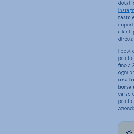
dotati 
Instag
tasto 
importa
clienti
di­ret­
I post 
prodott
fino a 
ogni pr
una fr
borsa 
ver­so 
prodott
azienda