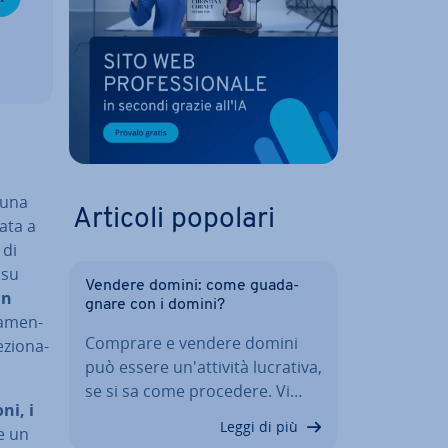
 una
Articoli popolari
nata a
 di
 su
Vendere domini: come gua­da­
un
gna­re con i domini?
ga­men­
Comprare e vendere domini
zio­na­
può essere un'at­ti­vi­tà lucrativa,
se si sa come procedere. Vi…
ni, i
Leggi di più
re un