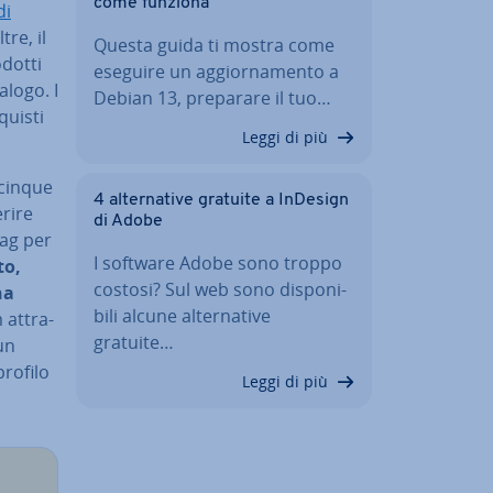
come funziona
di
tre, il
Questa guida ti mostra come
odotti
eseguire un ag­gior­na­men­to a
alogo. I
Debian 13, preparare il tuo…
quisti
Leggi di più
 cinque
4 al­ter­na­ti­ve gratuite a InDesign
erire
di Adobe
tag per
I software Adobe sono troppo
to,
costosi? Sul web sono di­spo­ni­
na
bi­li alcune al­ter­na­ti­ve
 at­tra­
gratuite…
un
profilo
Leggi di più