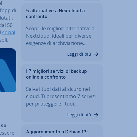
l
l’app di
5 al­ter­na­ti­ve a Nextcloud a
ta­ti:
confronto
dal 50
Scopri le migliori al­ter­na­ti­ve a
il
social
Nextcloud, ideali per diverse
o­li.
esigenze di ar­chi­via­zio­ne…
Leggi di più
I 7 migliori servizi di backup
online a confronto
Salva i tuoi dati al sicuro nel
cloud. Ti pre­sen­tia­mo 7 servizi
per pro­teg­ge­re i tuoi…
Leggi di più
 su
essere
Ag­gior­na­men­to a Debian 13: