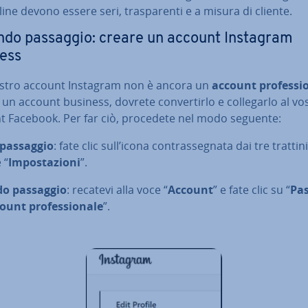
ine devono essere seri, tra­spa­ren­ti e a misura di cliente.
do passaggio: creare un account Instagram
ess
vostro account Instagram non è ancora un
account pro­fes­sio
un account business, dovrete con­ver­tir­lo e col­le­gar­lo al vo
t Facebook. Per far ciò, procedete nel modo seguente:
passaggio
: fate clic sull’icona con­tras­se­gna­ta dai tre trattini
e “
Im­po­sta­zio­ni
”.
o passaggio
: recatevi alla voce “
Account
” e fate clic su “
Pas
unt pro­fes­sio­na­le
”.