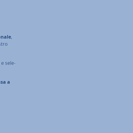
­na­le
,
stro
 e se­le­
sa a