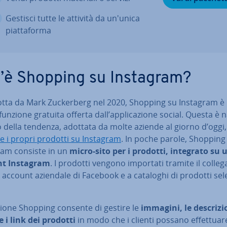
Gestisci tutte le attività da un'unica
piat­ta­for­ma
’è Shopping su Instagram?
dot­ta da Mark Zuc­ker­berg nel 2020, Shopping su Instagram è
unzione gratuita offerta dall’ap­pli­ca­zio­ne social. Questa è 
 della tendenza, adottata da molte aziende al giorno d’oggi,
e i propri prodotti su Instagram
. In poche parole, Shopping
ram consiste in un
micro-sito per i prodotti, integrato su 
nt Instagram
. I prodotti vengono importati tramite il col­le­
 account aziendale di Facebook e a cataloghi di prodotti se­le­
zione Shopping consente di gestire le
immagini, le de­scri­zio­
e i link dei prodotti
in modo che i clienti possano ef­fet­tua­