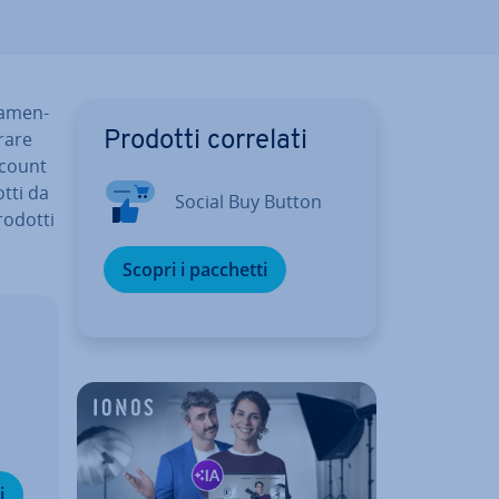
a­men­
ra­re
Prodotti correlati
ccount
otti da
Social Buy Button
rodotti
Scopri i pacchetti
i