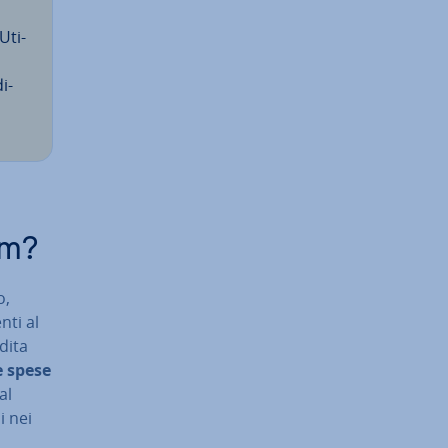
Uti­
i­
am?
o,
enti al
dita
e spese
al
i nei