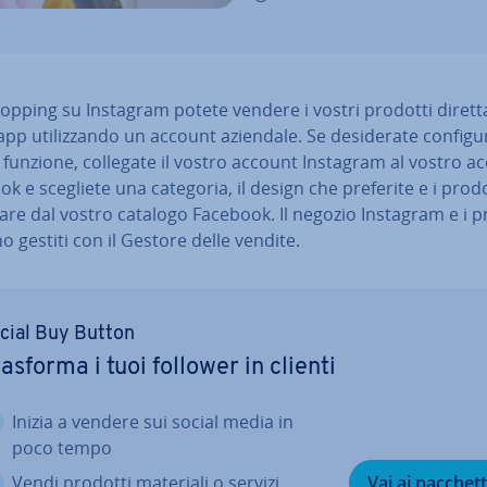
pping su Instagram potete vendere i vostri prodotti di­ret­t
app uti­liz­zan­do un account aziendale. Se de­si­de­ra­te con­fi­gu­
funzione, collegate il vostro account Instagram al vostro a
k e scegliete una categoria, il design che preferite e i prod
re dal vostro catalogo Facebook. Il negozio Instagram e i p
 gestiti con il Gestore delle vendite.
cial Buy Button
asforma i tuoi follower in clienti
Inizia a vendere sui social media in
poco tempo
Vendi prodotti materiali o servizi
Vai ai pacchett