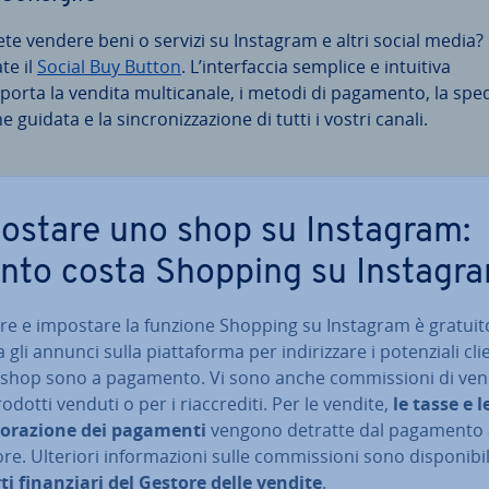
ete vendere beni o servizi su Instagram e altri social media? 
a­te il
Social Buy Button
. L’in­ter­fac­cia semplice e intuitiva
orta la vendita mul­ti­ca­na­le, i metodi di pagamento, la spe­d
ne guidata e la sin­cro­niz­za­zio­ne di tutti i vostri canali.
ostare uno shop su Instagram:
nto costa Shopping su Instagr
­za­re e impostare la funzione Shopping su Instagram è gratuit
 gli annunci sulla piat­ta­for­ma per in­di­riz­za­re i po­ten­zia­li cli
 shop sono a pagamento. Vi sono anche com­mis­sio­ni di ven
rodotti venduti o per i riac­cre­di­ti. Per le vendite,
le tasse e l
bo­ra­zio­ne dei pagamenti
vengono detratte dal pagamento 
e. Ulteriori in­for­ma­zio­ni sulle com­mis­sio­ni sono di­spo­ni­bi­l
i fi­nan­zia­ri del Gestore delle vendite
.