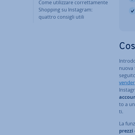
Come uti­liz­za­re cor­ret­ta­men­te
Shopping su Instagram:
quattro consigli utili
Cos
In­tro­
nuova f
seguito
vender
Instag
accou
to a un
ti.
La fun
prezzi 