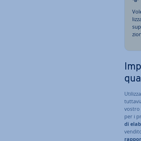
Vol
liz­z
supp
zio­
Imp
qua
Uti­liz
tuttavia
vostro
per i p
di ela­
venditor
rapport