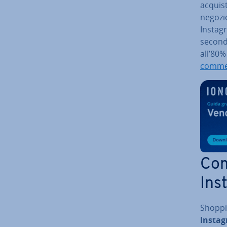
acquist
negozio
Instagr
secondo
all’80%
comme
Com
Ins
Shoppi
Instagr