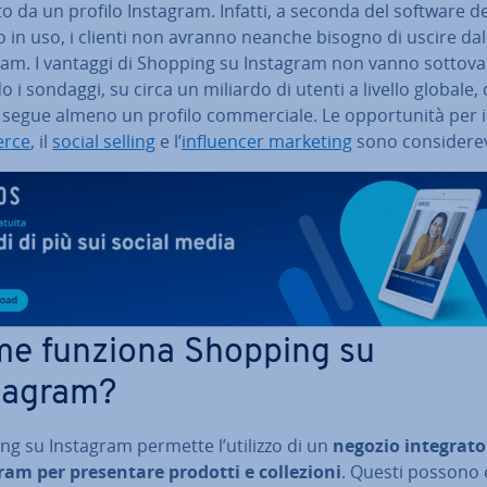
o da un profilo Instagram. Infatti, a seconda del software de
 in uso, i clienti non avranno neanche bisogno di uscire dal
am. I vantaggi di Shopping su Instagram non vanno sot­to­va­lu­
 i sondaggi, su circa un miliardo di utenti a livello globale, 
 segue almeno un profilo com­mer­cia­le. Le op­por­tu­ni­tà per 
rce
, il
social selling
e l’
in­fluen­cer marketing
sono con­si­de­re­v
e funziona Shopping su
tagram?
ng su Instagram permette l’utilizzo di un
negozio integrato
am per pre­sen­ta­re prodotti e col­le­zio­ni
. Questi possono 