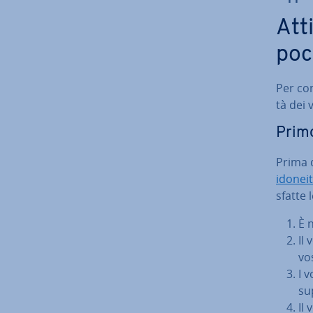
Att
poc
Per co­
tà dei 
Primo
Prima d
idoneit
sfat­te 
È n
Il
vo
I 
su
Il