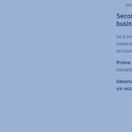
onl
Secon
busin
Se il 
ovvero 
accoun
Primo 
zio­na­t
Second
un acco