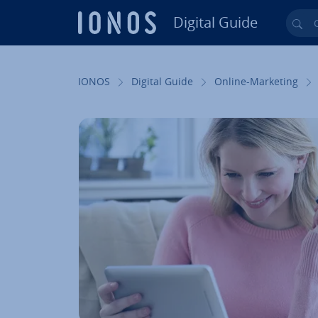
Digital Guide
Cer
Vai al contenuto prin­ci­pa­le
IONOS
Digital Guide
Online-Marketing