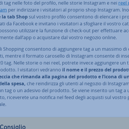
di tag nelle foto del profilo, nelle storie Instagram e nei
reel 
ram
per in­di­riz­za­re i vi­si­ta­to­ri al proprio shop Instagram. Inol
e la tab Shop
sul vostro profilo con­sen­to­no di elencare i pr
ti da Facebook e invitano i vi­si­ta­to­ri a sfogliare il vostro cat
 possono uti­liz­za­re la funzione di check-out per ef­fet­tua­re ac
ta­men­te dall’app o ac­qui­sta­re dal vostro negozio online.
di Shopping con­sen­to­no di ag­giun­ge­re tag a un massimo di
i, mentre il formato carosello di Instagram consente di ins
20 tag. Nelle storie o nei reel, potrete invece ag­giun­ge­re un 
odotto. I vi­si­ta­to­ri vedranno
il nome e il prezzo del prodot
eccia che rimanda alla pagina del prodotto e l’icona di u
della spesa,
che rein­di­riz­za gli utenti al negozio di Instagram
un tag o un adesivo del prodotto. Se viene inserito un tag a 
o, ri­ce­ve­re­te una notifica nel feed degli acquisti sul vostro 
le.
Consiglio