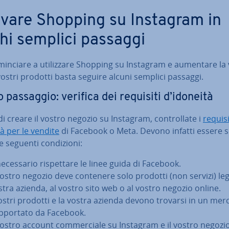
ivare Shopping su Instagram in
hi semplici passaggi
min­cia­re a uti­liz­za­re Shopping su Instagram e aumentare la vi­s
vostri prodotti basta seguire alcuni semplici passaggi.
 passaggio: verifica dei requisiti d’idoneità
i creare il vostro negozio su Instagram, con­trol­la­te i
requisi
à per le vendite
di Facebook o Meta. Devono infatti essere s
le seguenti con­di­zio­ni:
e­ces­sa­rio ri­spet­ta­re le linee guida di Facebook.
 vostro negozio deve contenere solo prodotti (non servizi) lega
stra azienda, al vostro sito web o al vostro negozio online.
vostri prodotti e la vostra azienda devono trovarsi in un mer
p­por­ta­to da Facebook.
 vostro account com­mer­cia­le su Instagram e il vostro negozi