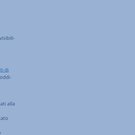
i­bi­li­
ti di
od­di­
ti alla
cato
o