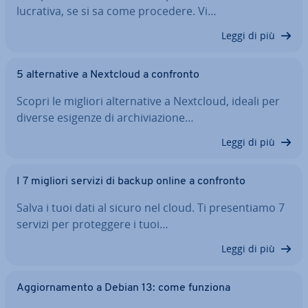
lucrativa, se si sa come procedere. Vi…
Leggi di più
5 al­ter­na­ti­ve a Nextcloud a confronto
Scopri le migliori al­ter­na­ti­ve a Nextcloud, ideali per
diverse esigenze di ar­chi­via­zio­ne…
Leggi di più
I 7 migliori servizi di backup online a confronto
Salva i tuoi dati al sicuro nel cloud. Ti pre­sen­tia­mo 7
servizi per pro­teg­ge­re i tuoi…
Leggi di più
Ag­gior­na­men­to a Debian 13: come funziona