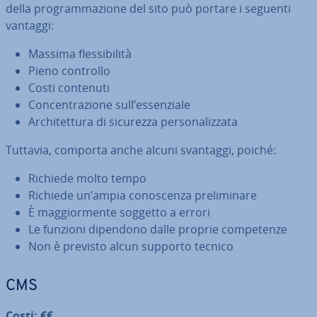
della pro­gram­ma­zio­ne del sito può portare i seguenti
vantaggi:
Massima fles­si­bi­li­tà
Pieno controllo
Costi contenuti
Con­cen­tra­zio­ne sull’es­sen­zia­le
Ar­chi­tet­tu­ra di sicurezza per­so­na­liz­za­ta
Tuttavia, comporta anche alcuni svantaggi, poiché:
Richiede molto tempo
Richiede un’ampia co­no­scen­za pre­li­mi­na­re
È mag­gior­men­te soggetto a errori
Le funzioni dipendono dalle proprie com­pe­ten­ze
Non è previsto alcun supporto tecnico
CMS
Costi: €€