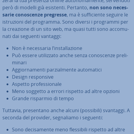
ze­rai la tua presenza online au­to­no­ma­men­te, ser­ven­do­ti
però di modelli già esistenti. Pertanto,
non sono ne­ces­
sa­rie co­no­scen­ze pregresse
, ma è suf­fi­cien­te seguire le
istru­zio­ni del programma. Sono diversi i programmi per
la creazione di un sito web, ma quasi tutti sono ac­co­mu­
na­ti dai seguenti vantaggi:
Non è ne­ces­sa­ria l’in­stal­la­zio­ne
Può essere uti­liz­za­to anche senza co­no­scen­ze pre­li­
mi­na­ri
Ag­gior­na­men­ti par­zial­men­te au­to­ma­ti­ci
Design re­spon­si­ve
Aspetto pro­fes­sio­na­le
Meno soggetto a errori rispetto ad altre opzioni
Grande risparmio di tempo
Tuttavia, pre­sen­ta­no anche alcuni (possibili) svantaggi. A
seconda del provider, se­gna­lia­mo i seguenti:
Sono de­ci­sa­men­te meno fles­si­bi­li rispetto ad altre