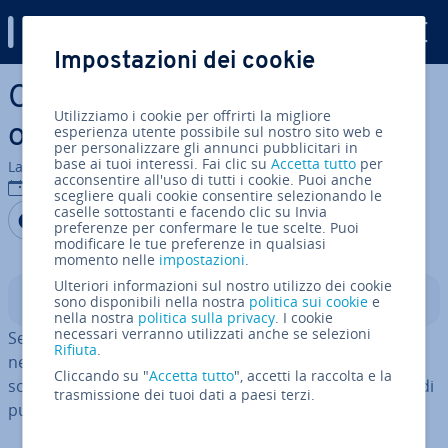
Digital Guide
Impostazioni dei cookie
Vai al contenuto prin­ci­pa­le
Come creare un sito web in
Utilizziamo i cookie per offrirti la migliore
otto passaggi
esperienza utente possibile sul nostro sito web e
per personalizzare gli annunci pubblicitari in
base ai tuoi interessi. Fai clic su
Accetta tutto
per
La redazione di IONOS
acconsentire all'uso di tutti i cookie. Puoi anche
11 dic 2023
scegliere quali cookie consentire selezionando le
caselle sottostanti e facendo clic su Invia
Condividi via Facebook
Condividi via Twitter
Condividi via LinkedIN
Aggiungi come fonte
preferenze per confermare le tue scelte. Puoi
preferita su Google
modificare le tue preferenze in qualsiasi
momento nelle
impostazioni
.
Ulteriori informazioni sul nostro utilizzo dei cookie
Indice
sono disponibili nella nostra
politica sui cookie
e
nella nostra
politica sulla privacy
. I cookie
necessari verranno utilizzati anche se selezioni
Se stai cercando di capire come creare un sito web, sei
Rifiuta
.
nel posto giusto. In queste istru­zio­ni per prin­ci­pian­ti,
Cliccando su "
Accetta tutto
", accetti la raccolta e la
scoprirai tutto ciò che devi sapere per essere in grado di
trasmissione dei tuoi dati a paesi terzi.
pub­bli­ca­re i tuoi contenuti online.