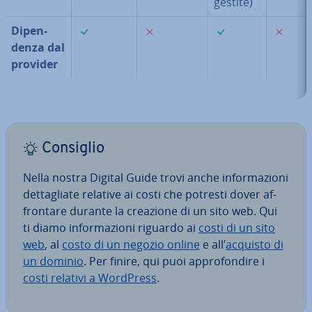
gestite)
✓
✗
✓
✗
Di­pen­
den­za dal
provider
Consiglio
Nella nostra Digital Guide trovi anche in­for­ma­zio­ni
det­ta­glia­te relative ai costi che potresti dover af­
fron­ta­re durante la creazione di un sito web. Qui
ti diamo in­for­ma­zio­ni riguardo ai
costi di un sito
web
, al
costo di un negozio online
e all’
acquisto di
un dominio
. Per finire, qui puoi ap­pro­fon­di­re i
costi relativi a WordPress
.