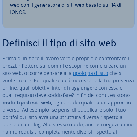
web con il ge­ne­ra­to­re di siti web basato sull’IA di
IONOS.
Definisci il tipo di sito web
Prima di iniziare il lavoro vero e proprio e con­fron­ta­re i
prezzi, ri­flet­te­re sui domini e scoprire come creare un
sito web, occorre pensare alla
tipologia di sito
che si
vuole creare. Per quali scopi è ne­ces­sa­ria la tua presenza
online, quali obiettivi intendi rag­giun­ge­re con essa e
quali requisiti deve sod­di­sfa­re? In fin dei conti, esistono
molti tipi di siti web
, ognuno dei quali ha un approccio
diverso. Ad esempio, se pensi di pub­bli­ca­re solo il tuo
portfolio, il sito avrà una struttura diversa rispetto a
quella di un blog. Allo stesso modo, anche i negozi online
hanno requisiti com­ple­ta­men­te diversi rispetto ai