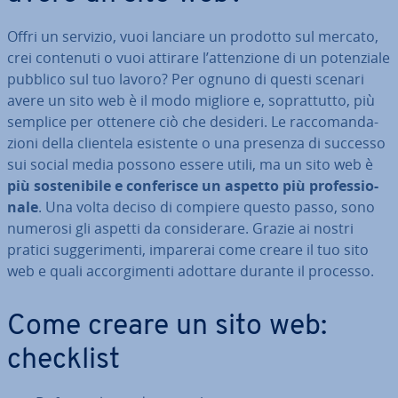
Offri un servizio, vuoi lanciare un prodotto sul mercato,
crei contenuti o vuoi attirare l’at­ten­zio­ne di un po­ten­zia­le
pubblico sul tuo lavoro? Per ognuno di questi scenari
avere un sito web è il modo migliore e, so­prat­tut­to, più
semplice per ottenere ciò che desideri. Le rac­co­man­da­
zio­ni della clientela esistente o una presenza di successo
sui social media possono essere utili, ma un sito web è
più so­ste­ni­bi­le e con­fe­ri­sce un aspetto più pro­fes­sio­
na­le
. Una volta deciso di compiere questo passo, sono
numerosi gli aspetti da con­si­de­ra­re. Grazie ai nostri
pratici sug­ge­ri­men­ti, imparerai come creare il tuo sito
web e quali ac­cor­gi­men­ti adottare durante il processo.
Come creare un sito web:
checklist