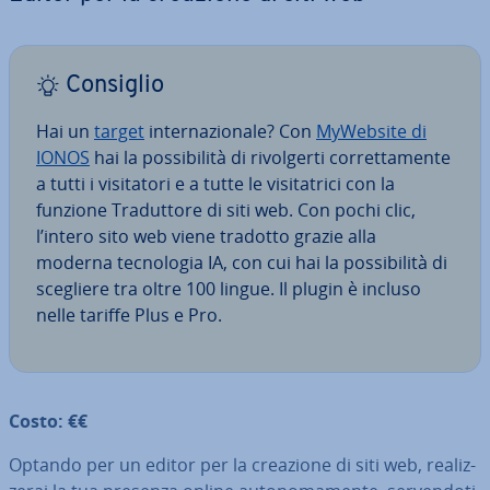
Consiglio
Hai un
target
in­ter­na­zio­na­le? Con
MyWebsite di
IONOS
hai la pos­si­bi­li­tà di ri­vol­ger­ti cor­ret­ta­men­te
a tutti i vi­si­ta­to­ri e a tutte le vi­si­ta­tri­ci con la
funzione Tra­dut­to­re di siti web. Con pochi clic,
l’intero sito web viene tradotto grazie alla
moderna tec­no­lo­gia IA, con cui hai la pos­si­bi­li­tà di
scegliere tra oltre 100 lingue. Il plugin è incluso
nelle tariffe Plus e Pro.
Costo: €€
Optando per un editor per la creazione di siti web, rea­liz­