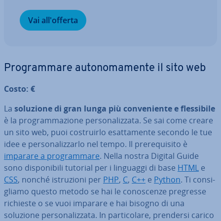
Vai al­l'of­fer­ta
Pro­gram­ma­re au­to­no­ma­men­te il sito web
Costo: €
La
soluzione di gran lunga più con­ve­nien­te e fles­si­bi­le
è la pro­gram­ma­zio­ne per­so­na­liz­za­ta. Se sai come creare
un sito web, puoi co­struir­lo esat­ta­men­te secondo le tue
idee e per­so­na­liz­zar­lo nel tempo. Il pre­re­qui­si­to è
imparare a pro­gram­ma­re
. Nella nostra Digital Guide
sono di­spo­ni­bi­li tutorial per i linguaggi di base
HTML
e
CSS
, nonché istru­zio­ni per
PHP
,
C
,
C++
e
Python
. Ti con­si­
glia­mo questo metodo se hai le co­no­scen­ze pregresse
richieste o se vuoi imparare e hai bisogno di una
soluzione per­so­na­liz­za­ta. In par­ti­co­la­re, prendersi carico