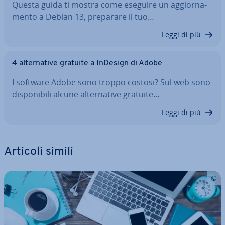
Questa guida ti mostra come eseguire un ag­gior­na­
men­to a Debian 13, preparare il tuo…
Leggi di più
4 al­ter­na­ti­ve gratuite a InDesign di Adobe
I software Adobe sono troppo costosi? Sul web sono
di­spo­ni­bi­li alcune al­ter­na­ti­ve gratuite…
Leggi di più
Articoli simili