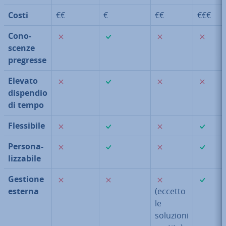
Costi
€€
€
€€
€€€
✗
✓
✗
✗
Co­no­
scen­ze
pregresse
✗
✓
✗
✗
Elevato
dispendio
di tempo
✗
✓
✗
✓
Fles­si­bi­le
✗
✓
✗
✓
Per­so­na­
liz­za­bi­le
✗
✗
✗
✓
Gestione
esterna
(eccetto
le
soluzioni