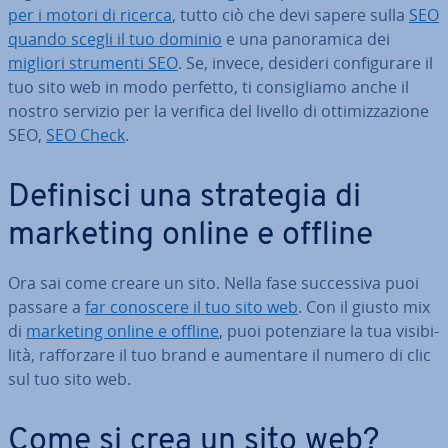
per i motori di ricerca
, tutto ciò che devi sapere sulla
SEO
quando scegli il tuo dominio
e una pa­no­ra­mi­ca dei
migliori strumenti SEO
. Se, invece, desideri con­fi­gu­ra­re il
tuo sito web in modo perfetto, ti con­si­glia­mo anche il
nostro servizio per la verifica del livello di ot­ti­miz­za­zio­ne
SEO,
SEO Check
.
Definisci una strategia di
marketing online e offline
Ora sai come creare un sito. Nella fase suc­ces­si­va puoi
passare a
far conoscere il tuo sito web
. Con il giusto mix
di
marketing online e offline
, puoi po­ten­zia­re la tua vi­si­bi­
li­tà, raf­for­za­re il tuo brand e aumentare il numero di clic
sul tuo sito web.
Come si crea un sito web?