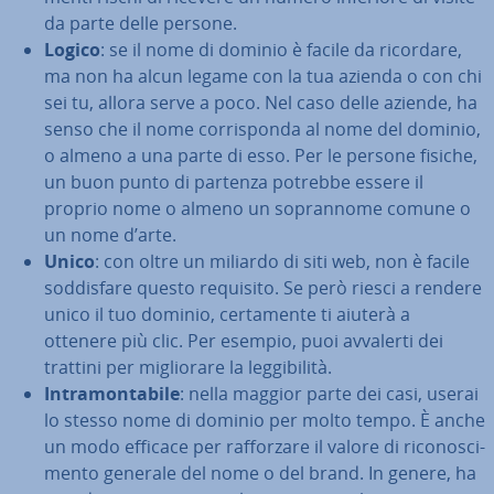
da parte delle persone.
Logico
: se il nome di dominio è facile da ricordare,
ma non ha alcun legame con la tua azienda o con chi
sei tu, allora serve a poco. Nel caso delle aziende, ha
senso che il nome cor­ri­spon­da al nome del dominio,
o almeno a una parte di esso. Per le persone fisiche,
un buon punto di partenza potrebbe essere il
proprio nome o almeno un so­pran­no­me comune o
un nome d’arte.
Unico
: con oltre un miliardo di siti web, non è facile
sod­di­sfa­re questo requisito. Se però riesci a rendere
unico il tuo dominio, cer­ta­men­te ti aiuterà a
ottenere più clic. Per esempio, puoi avvalerti dei
trattini per mi­glio­ra­re la leg­gi­bi­li­tà.
In­tra­mon­ta­bi­le
: nella maggior parte dei casi, userai
lo stesso nome di dominio per molto tempo. È anche
un modo efficace per raf­for­za­re il valore di ri­co­no­sci­
men­to generale del nome o del brand. In genere, ha