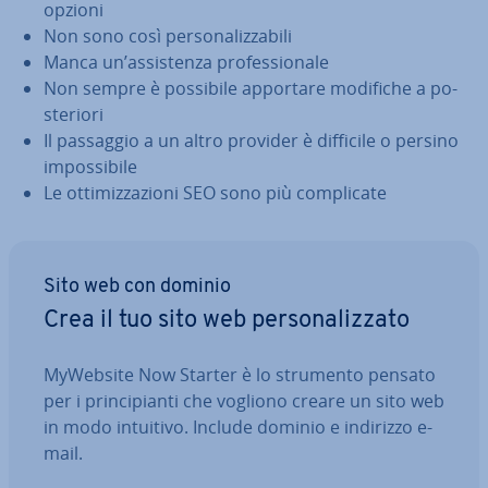
opzioni
Non sono così per­so­na­liz­za­bi­li
Manca un’as­si­sten­za pro­fes­sio­na­le
Non sempre è possibile apportare modifiche a po­
ste­rio­ri
Il passaggio a un altro provider è difficile o persino
im­pos­si­bi­le
Le ot­ti­miz­za­zio­ni SEO sono più com­pli­ca­te
Sito web con dominio
Crea il tuo sito web per­so­na­liz­za­to
MyWebsite Now Starter è lo strumento pensato
per i prin­ci­pian­ti che vogliono creare un sito web
in modo intuitivo. Include dominio e indirizzo e-
mail.