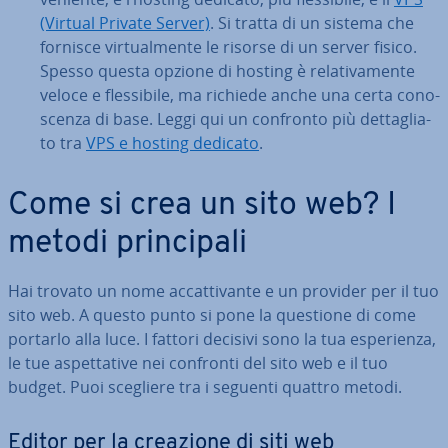
(Virtual Private Server)
. Si tratta di un sistema che
fornisce vir­tual­men­te le risorse di un server fisico.
Spesso questa opzione di hosting è re­la­ti­va­men­te
veloce e fles­si­bi­le, ma richiede anche una certa co­no­
scen­za di base. Leggi qui un confronto più det­ta­glia­
to tra
VPS e hosting dedicato
.
Come si crea un sito web? I
metodi prin­ci­pa­li
Hai trovato un nome ac­cat­ti­van­te e un provider per il tuo
sito web. A questo punto si pone la questione di come
portarlo alla luce. I fattori decisivi sono la tua espe­rien­za,
le tue aspet­ta­ti­ve nei confronti del sito web e il tuo
budget. Puoi scegliere tra i seguenti quattro metodi.
Editor per la creazione di siti web