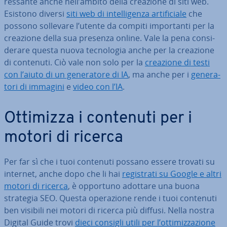
res­san­te anche nell’ambito della creazione di siti web.
Esistono diversi
siti web di in­tel­li­gen­za ar­ti­fi­cia­le
che
possono sollevare l’utente da compiti im­por­tan­ti per la
creazione della sua presenza online. Vale la pena con­si­
de­ra­re questa nuova tec­no­lo­gia anche per la creazione
di contenuti. Ciò vale non solo per la
creazione di testi
con l’aiuto di un ge­ne­ra­to­re di IA
, ma anche per i
ge­ne­ra­
to­ri di immagini
e
video con l’IA
.
Ottimizza i contenuti per i
motori di ricerca
Per far sì che i tuoi contenuti possano essere trovati su
internet, anche dopo che li hai
re­gi­stra­ti su Google e altri
motori di ricerca
, è opportuno adottare una buona
strategia SEO. Questa ope­ra­zio­ne rende i tuoi contenuti
ben visibili nei motori di ricerca più diffusi. Nella nostra
Digital Guide trovi
dieci consigli utili per l’ot­ti­miz­za­zio­ne