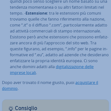
quindi poco senso scegliere un nome basato su una
tendenza mo­men­ta­nea o su altri fattori limitati nel
tempo. -
Esten­sio­ne
: tra le esten­sio­ni più comuni
troviamo quelle che fanno ri­fe­ri­men­to alla nazione,
come “.it” o il diffuso “.com”, par­ti­co­lar­men­te adatto
ad attività com­mer­cia­li di stampo in­ter­na­zio­na­le.
Esistono però anche esten­sio­ni che possono en­fa­tiz­
za­re ancora di più l’approccio del sito web. Tra
queste figurano, ad esempio, “.info” per le pagine in­
for­ma­ti­ve ed “.eu”, adatto ad aziende che de­si­de­ra­no
en­fa­tiz­za­re la propria identità europea. Ci sono
anche domini adatti alla
di­gi­ta­liz­za­zio­ne delle
imprese locali
.
Dopo aver trovato il nome giusto, puoi
ac­qui­sta­re il
dominio
.
Consiglio