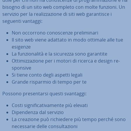
utile per chi non ha co­no­scen­ze di pro­gram­ma­zio­ne e ha
bisogno di un sito web completo con molte funzioni. Un
servizio per la rea­liz­za­zio­ne di siti web ga­ran­ti­sce i
seguenti vantaggi:
Non occorrono co­no­scen­ze pre­li­mi­na­ri
Il sito web viene adattato in modo ottimale alle tue
esigenze
La fun­zio­na­li­tà e la sicurezza sono garantite
Ot­ti­miz­za­zio­ne per i motori di ricerca e design re­
spon­si­ve
Si tiene conto degli aspetti legali
Grande risparmio di tempo per te
Possono pre­sen­tar­si questi svantaggi:
Costi si­gni­fi­ca­ti­va­men­te più elevati
Di­pen­den­za dal servizio
La creazione può ri­chie­de­re più tempo perché sono
ne­ces­sa­rie delle con­sul­ta­zio­ni