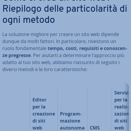
Riepilogo delle par­ti­co­la­ri­tà di
ogni metodo
La soluzione migliore per creare un sito web dipende
dunque da molti fattori. In par­ti­co­la­re, rivestono un
ruolo fon­da­men­ta­le
tempo, costi, requisiti e co­no­scen­
ze pregresse
. Per aiutarti a de­ter­mi­na­re l’approccio più
adatto al tuo sito web, abbiamo riassunto di seguito i
diversi metodi e le loro ca­rat­te­ri­sti­che:
Servizi
Editor
per la
per la
rea­liz­
creazione
Pro­gram­
za­zio­n
di siti
ma­zio­ne
di siti
web
autonoma
CMS
web