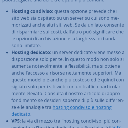
Hosting condiviso
: questa opzione prevede che il
sito web sia ospitato su un server su cui sono me­
mo­riz­za­ti anche altri siti web. Se da un lato consente
di ri­spar­mia­re sui costi, dall’altro può si­gni­fi­ca­re che
le opzioni di ar­chi­via­zio­ne e la larghezza di banda
sono limitate.
Hosting dedicato
: un server dedicato viene messo a
di­spo­si­zio­ne solo per te. In questo modo non solo si
aumenta no­te­vol­men­te la fles­si­bi­li­tà, ma si ottiene
anche l’accesso a risorse net­ta­men­te superiori. Ma
questo modello è anche più costoso ed è quindi con­
si­glia­to solo per i siti web con un traffico par­ti­co­lar­
men­te elevato. Consulta il nostro articolo di ap­pro­
fon­di­men­to se desideri saperne di più sulle dif­fe­ren­
ze e le analogie tra
hosting condiviso e hosting
dedicato
.
VPS
: la via di mezzo tra l’hosting condiviso, più con­
ve­nien­te, e l’hosting dedicato, più fles­si­bi­le, è il
VPS