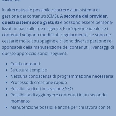
In al­ter­na­ti­va, è possibile ricorrere a un sistema di
gestione dei contenuti (CMS).
A seconda del provider,
questi sistemi sono gratuiti
e possono essere per­so­na­
liz­za­ti in base alle tue esigenze. È un’opzione ideale se i
contenuti vengono mo­di­fi­ca­ti re­go­lar­men­te, se sono ne­
ces­sa­rie molte sot­to­pa­gi­ne e ci sono diverse persone re­
spon­sa­bi­li della ma­nu­ten­zio­ne dei contenuti. I vantaggi di
questo approccio sono i seguenti:
Costi contenuti
Struttura semplice
Nessuna co­no­scen­za di pro­gram­ma­zio­ne ne­ces­sa­ria
Processo di creazione rapido
Pos­si­bi­li­tà di ot­ti­miz­za­zio­ne SEO
Pos­si­bi­li­tà di ag­giun­ge­re contenuti in un secondo
momento
Ma­nu­ten­zio­ne possibile anche per chi lavora con te