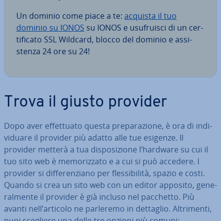
Un dominio come piace a te:
acquista il tuo
dominio su IONOS
su IONOS e usu­frui­sci di un cer­
ti­fi­ca­to SSL Wildcard, blocco del dominio e as­si­
sten­za 24 ore su 24!
Trova il giusto provider
Dopo aver ef­fet­tua­to questa pre­pa­ra­zio­ne, è ora di in­di­
vi­dua­re il provider più adatto alle tue esigenze. Il
provider metterà a tua di­spo­si­zio­ne l’hardware su cui il
tuo sito web è me­mo­riz­za­to e a cui si può accedere. I
provider si dif­fe­ren­zia­no per fles­si­bi­li­tà, spazio e costi.
Quando si crea un sito web con un editor apposito, ge­ne­
ral­men­te il provider è già incluso nel pacchetto. Più
avanti nell’articolo ne parleremo in dettaglio. Al­tri­men­ti,
puoi scegliere una delle tre opzioni più comuni: