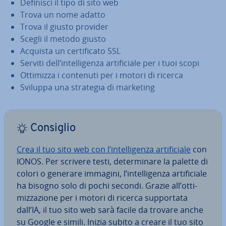
Definisci il tipo di sito web
Trova un nome adatto
Trova il giusto provider
Scegli il metodo giusto
Acquista un cer­ti­fi­ca­to SSL
Serviti dell’in­tel­li­gen­za ar­ti­fi­cia­le per i tuoi scopi
Ottimizza i contenuti per i motori di ricerca
Sviluppa una strategia di marketing
Consiglio
Crea il tuo sito web con l’in­tel­li­gen­za ar­ti­fi­cia­le
con
IONOS. Per scrivere testi, de­ter­mi­na­re la palette di
colori o generare immagini, l’in­tel­li­gen­za ar­ti­fi­cia­le
ha bisogno solo di pochi secondi. Grazie all’ot­ti­
miz­za­zio­ne per i motori di ricerca sup­por­ta­ta
dall’IA, il tuo sito web sarà facile da trovare anche
su Google e simili. Inizia subito a creare il tuo sito