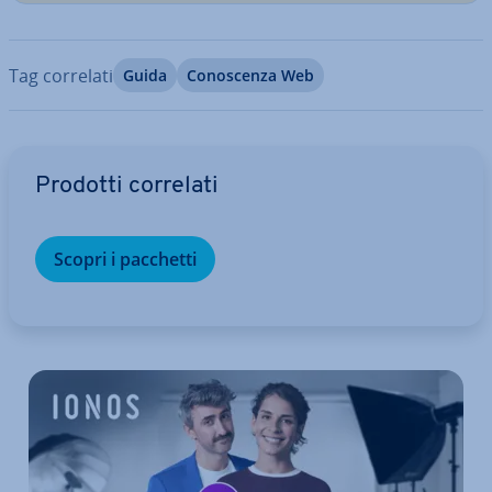
Tag correlati
Guida
Co­no­scen­za Web
Vai al menu prin­ci­pa­le
Prodotti correlati
Scopri i pacchetti