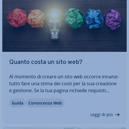
Quanto costa un sito web?
Al momento di creare un sito web occorre in­nan­zi­
tut­to fare una stima dei costi per la sua creazione
e gestione. Se la tua pagina richiede requisiti
tecnici specifici, sarà ne­ces­sa­rio un budget
Guida
Co­no­scen­za Web
maggiore. Tuttavia, ci sono altri fattori da con­si­de­
ra­re. Grazie alla nostra pa­no­ra­mi­ca…
Leggi di più