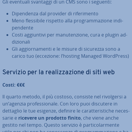
Gli eventuali svantaggi di un CMS sono i seguenti:
Di­pen­den­za dal provider di ri­fe­ri­men­to
Meno fles­si­bi­le rispetto alla pro­gram­ma­zio­ne in­di­
pen­den­te
Costi ag­giun­ti­vi per ma­nu­ten­zio­ne, cura e plugin ad­
di­zio­na­li
Gli ag­gior­na­men­ti e le misure di sicurezza sono a
carico tuo (eccezione: l’hosting Managed WordPress)
Servizio per la rea­liz­za­zio­ne di siti web
Costi: €€€
Il quarto metodo, il più costoso, consiste nel ri­vol­ger­si a
un’agenzia pro­fes­sio­na­le. Con loro puoi discutere in
dettaglio le tue esigenze, definire le ca­rat­te­ri­sti­che ne­ces­
sa­rie e
ricevere un prodotto finito
, che viene anche
gestito nel tempo. Questo servizio è par­ti­co­lar­men­te