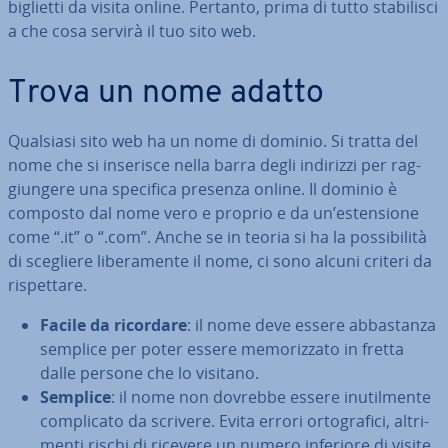
biglietti da visita online. Pertanto, prima di tutto sta­bi­li­sci
a che cosa servirà il tuo sito web.
Trova un nome adatto
Qualsiasi sito web ha un nome di dominio. Si tratta del
nome che si inserisce nella barra degli indirizzi per rag­
giun­ge­re una specifica presenza online. Il dominio è
composto dal nome vero e proprio e da un’esten­sio­ne
come “.it” o “.com”. Anche se in teoria si ha la pos­si­bi­li­tà
di scegliere li­be­ra­men­te il nome, ci sono alcuni criteri da
ri­spet­ta­re.
Facile da ricordare
: il nome deve essere ab­ba­stan­za
semplice per poter essere me­mo­riz­za­to in fretta
dalle persone che lo visitano.
Semplice
: il nome non dovrebbe essere inu­til­men­te
com­pli­ca­to da scrivere. Evita errori or­to­gra­fi­ci, al­tri­
men­ti rischi di ricevere un numero inferiore di visite