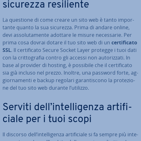
sicurezza re­si­lien­te
La questione di come creare un sito web è tanto im­por­
tan­te quanto la sua sicurezza. Prima di andare online,
devi as­so­lu­ta­men­te adottare le misure ne­ces­sa­rie. Per
prima cosa dovrai dotare il tuo sito web di un
cer­ti­fi­ca­to
SSL
. Il cer­ti­fi­ca­to Secure Socket Layer protegge i tuoi dati
con la crit­to­gra­fia contro gli accessi non au­to­riz­za­ti. In
base al provider di hosting, è possibile che il cer­ti­fi­ca­to
sia già incluso nel prezzo. Inoltre, una password forte, ag­
gior­na­men­ti e backup regolari ga­ran­ti­sco­no la pro­te­zio­
ne del tuo sito web durante l’utilizzo.
Serviti dell’in­tel­li­gen­za ar­ti­fi­
cia­le per i tuoi scopi
Il discorso dell’in­tel­li­gen­za ar­ti­fi­cia­le si fa sempre più in­te­