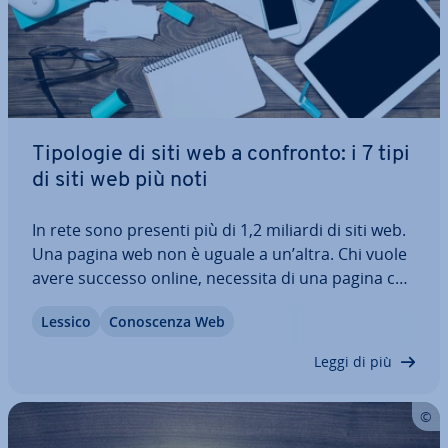
Tipologie di siti web a confronto: i 7 tipi
di siti web più noti
In rete sono presenti più di 1,2 miliardi di siti web.
Una pagina web non è uguale a un’altra. Chi vuole
avere successo online, necessita di una pagina che
convinca il pubblico di ri­fe­ri­men­to in termini di
Lessico
Co­no­scen­za Web
design, struttura e contenuto. Ti pre­sen­tia­mo i 7
tipi di siti web più…
Leggi di più