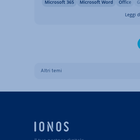
Microsoft 365
Microsoft Word
Office
G
mostrato nessun messaggio di errore. C
fare, quindi, se Word non si apre? Ti in­di­
Leggi d
quattro…
Altri temi