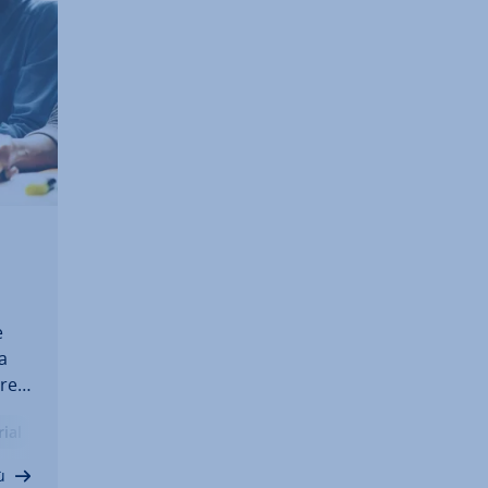
e
a
ret­
ial
i e…
ù