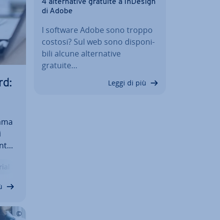
4 al­ter­na­ti­ve gratuite a InDesign
di Adobe
I software Adobe sono troppo
costosi? Sul web sono di­spo­ni­
bi­li alcune al­ter­na­ti­ve
gratuite…
rd:
Leggi di più
amma
i
ente
e
ial
lta
ù