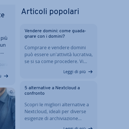
Articoli popolari
te
Vendere domini: come gua­da­
gna­re con i domini?
 più
 un
Comprare e vendere domini
.
può essere un'at­ti­vi­tà lucrativa,
o­
se si sa come procedere. Vi…
a­ra­ti­va
ò
Leggi di più
ù
5 al­ter­na­ti­ve a Nextcloud a
confronto
Scopri le migliori al­ter­na­ti­ve a
Nextcloud, ideali per diverse
esigenze di ar­chi­via­zio­ne…
Leggi di più