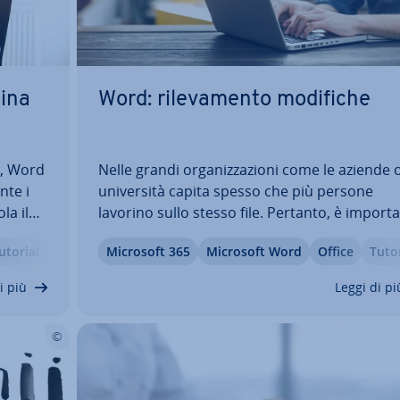
gina
Word: ri­le­va­men­to modifiche
a, Word
Nelle grandi or­ga­niz­za­zio­ni come le aziende o
­te i
uni­ver­si­tà capita spesso che più persone
la il
lavorino sullo stesso file. Pertanto, è im­por­ta
e
mantenere una visione d’insieme e tracciare 
utorial
Microsoft 365
Microsoft Word
Office
Tutor
ord,
modifiche. La modalità di revisione di Word
mostra le modifiche apportate e indica qua
i più
Leggi di pi
e…