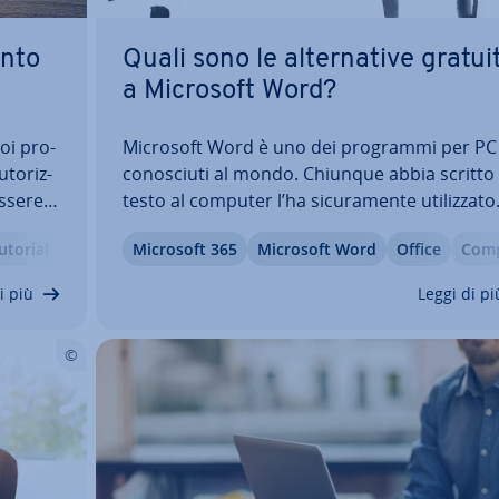
ento
Quali sono le al­ter­na­ti­ve gratui
a Microsoft Word?
uoi pro­
Microsoft Word è uno dei programmi per PC
­to­riz­
co­no­sciu­ti al mondo. Chiunque abbia scritto
essere
testo al computer l’ha si­cu­ra­men­te uti­liz­za­to
mmi di
Tuttavia, c’è un punto debole: Word è caro. S
utorial
Microsoft 365
Microsoft Word
Office
Com­p
ord
prat­tut­to per un utilizzo privato, il prezzo pu
risultare troppo elevato e perciò si pone la…
i più
Leggi di pi