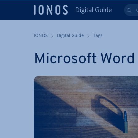
Digital Guide
Cer
Vai al contenuto prin­ci­pa­le
IONOS
Digital Guide
Tags
Microsoft Word