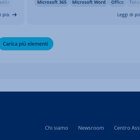
uida
Microsoft 365
Microsoft Word
Office
Tutor
osa
perduti: possono invece essere fa­cil­men­te re
chia­mo
pe­ra­ti grazie ai numerosi strumenti integrati
i più
Leggi di pi
nel…
Carica più elementi
Chi siamo
Newsroom
Centro As­si