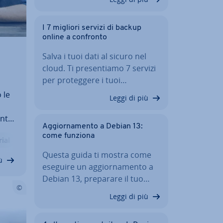
I 7 migliori servizi di backup
online a confronto
Salva i tuoi dati al sicuro nel
cloud. Ti pre­sen­tia­mo 7 servizi
per pro­teg­ge­re i tuoi…
 le
Leggi di più
n­te
Ag­gior­na­men­to a Debian 13:
le
come funziona
ial
ndo
Questa guida ti mostra come
ù
eseguire un ag­gior­na­men­to a
Debian 13, preparare il tuo…
Leggi di più