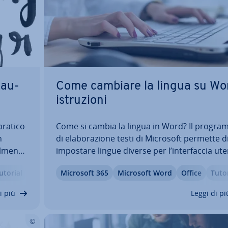
 au­
Come cambiare la lingua su Wo
istru­zio­ni
pratico
Come si cambia la lingua in Word? Il progr
n
di ela­bo­ra­zio­ne testi di Microsoft permette d
l­men­te
impostare lingue diverse per l’in­ter­fac­cia ut
ve in­
e il controllo or­to­gra­fi­co, in­di­pen­den­te­men­t
utorial
Microsoft 365
Microsoft Word
Office
Tutor
’interno
dalla lingua di Windows. Questa opzione risu
par­ti­co­lar­men­te utile quando si lavora con…
i più
Leggi di pi