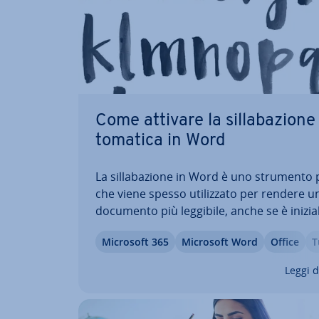
Come attivare la sil­la­ba­zio­ne
to­ma­ti­ca in Word
La sil­la­ba­zio­ne in Word è uno strumento 
che viene spesso uti­liz­za­to per rendere u
documento più leggibile, anche se è ini­zia
di­sat­ti­va­ta. Questa funzione evita eccessi
Microsoft 365
Microsoft Word
Office
T
ter­ru­zio­ni di riga e spazi troppo larghi all
dei documenti Word. Nell’articolo ti…
Leggi d