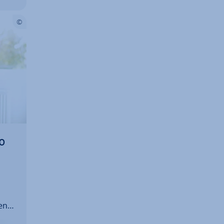
o
enti
nno