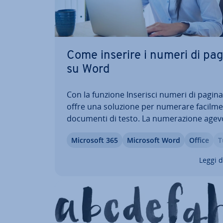
Come inserire i numeri di pa
su Word
Con la funzione Inserisci numeri di pagin
offre una soluzione per numerare fa­cil­men
documenti di testo. La nu­me­ra­zio­ne agevo
lavoro e la lettura. Ti spie­ghe­re­mo le vari
Microsoft 365
Microsoft Word
Office
T
opzioni di nu­me­ra­zio­ne delle pagine in W
come inserire i numeri di pagina e come
Leggi d
impostare…