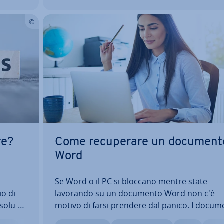
re?
Come re­cu­pe­ra­re un document
Word
Se Word o il PC si bloccano mentre state
io di
lavorando su un documento Word non c'è
so­lu­
motivo di farsi prendere dal panico. I docum
dan­neg­gia­ti, can­cel­la­ti o non salvati non va