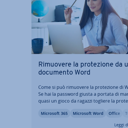
Rimuovere la pro­te­zio­ne da 
documento Word
Come si può rimuovere la pro­te­zio­ne di 
Se hai la password giusta a portata di ma
quasi un gioco da ragazzi togliere la pro­te­
da un file Word per poterlo mo­di­fi­ca­re d
Microsoft 365
Microsoft Word
Office
T
li­be­ra­men­te. La procedura esatta dipend
versione di Office uti­liz­za­ta. C’è un trucc
Leggi d