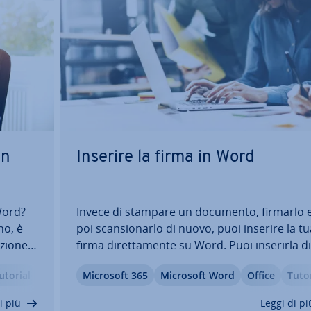
un
Inserire la firma in Word
Word?
Invece di stampare un documento, firmarlo 
no, è
poi scan­sio­nar­lo di nuovo, puoi inserire la tu
zio­ne
firma di­ret­ta­men­te su Word. Puoi inserirla di­
i nuovo
ta­men­te da una scansione, firmare tramite
utorial
Microsoft 365
Microsoft Word
Office
Tutor
e dalla
touchpad o ag­giun­ge­re una riga apposita. Di
o…
seguito ti spie­ghia­mo i passaggi per riuscirc
i più
Leggi di pi